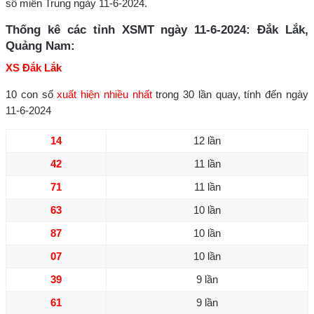
số miền Trung ngày 11-6-2024.
Thống kê các tỉnh XSMT ngày 11-6-2024: Đắk Lắk,
Quảng Nam:
XS Đắk Lắk
10 con số
xuất hiện nhiều nhất
trong 30 lần quay, tính đến ngày
11-6-2024
14
12 lần
42
11 lần
71
11 lần
63
10 lần
87
10 lần
07
10 lần
39
9 lần
61
9 lần