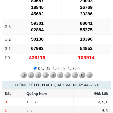
80687
29003
18845
26769
45682
33286
59301
88041
G.3
02884
55375
50136
18390
G.2
67993
54852
G.1
436116
103914
ĐB
Đầy đủ
2 số
3 số
0
1
2
3
4
5
6
7
8
9
THỐNG KÊ LÔ TÔ KẾT QUẢ XSMT NGÀY 4-6-2024
Đầu
Quảng Nam
Đắk Lắk
0
1, 6, 7, 8
3, 5, 6
1
3, 6
4, 5