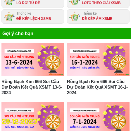
LÔ RƠI TỪ ĐỀ
LOTO THEO GIẢI XSMB
Thống kê
Thống kê
ĐỀ KÉP LỆCH XSMB
ĐỀ KÉP ÂM XSMB
Gợi ý cho bạn
Rồng Bạch Kim 666 Soi Cầu
Rồng Bạch Kim 666 Soi Cầu
Dự Đoán Kết Quả XSMT 13-6-
Dự Đoán Kết Quả XSMT 16-1-
2024
2024