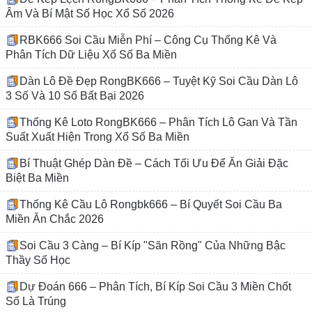
Âm Và Bí Mật Số Học Xổ Số 2026
RBK666 Soi Cầu Miễn Phí – Công Cụ Thống Kê Và
Phân Tích Dữ Liệu Xổ Số Ba Miền
Dàn Lô Đề Đẹp RongBK666 – Tuyệt Kỹ Soi Cầu Dàn Lô
3 Số Và 10 Số Bất Bại 2026
Thống Kê Loto RongBK666 – Phân Tích Lô Gan Và Tần
Suất Xuất Hiện Trong Xổ Số Ba Miền
Bí Thuật Ghép Dàn Đề – Cách Tối Ưu Để Ăn Giải Đặc
Biệt Ba Miền
Thống Kê Cầu Lô Rongbk666 – Bí Quyết Soi Cầu Ba
Miền Ăn Chắc 2026
Soi Cầu 3 Càng – Bí Kíp "Săn Rồng" Của Những Bậc
Thầy Số Học
Dự Đoán 666 – Phân Tích, Bí Kíp Soi Cầu 3 Miền Chốt
Số Là Trúng