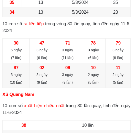
35
13
5/3/2024
35
34
13
5/3/2024
23
10 con số
ra liên tiếp
trong vòng 30 lần quay, tính đến ngày 11-6-
2024
30
47
71
78
79
5 ngày
3 ngày
3 ngày
3 ngày
3 ngày
(7 lần)
(6 lần)
(11 lần)
(6 lần)
(8 lần)
87
02
09
10
11
3 ngày
3 ngày
3 ngày
2 ngày
2 ngày
(10 lần)
(9 lần)
(8 lần)
(5 lần)
(5 lần)
XS Quảng Nam
10 con số
xuất hiện nhiều nhất
trong 30 lần quay, tính đến ngày
11-6-2024
38
10 lần