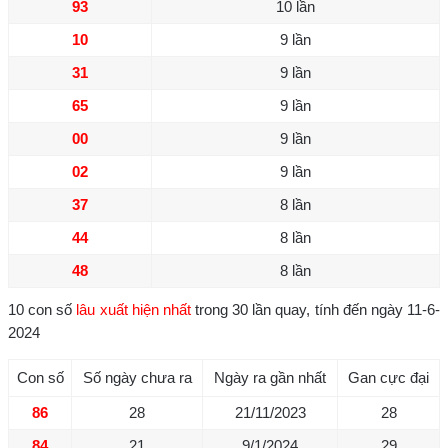
93
10 lần
10
9 lần
31
9 lần
65
9 lần
00
9 lần
02
9 lần
37
8 lần
44
8 lần
48
8 lần
10 con số
lâu xuất hiện nhất
trong 30 lần quay, tính đến ngày 11-6-
2024
Con số
Số ngày chưa ra
Ngày ra gần nhất
Gan cực đại
86
28
21/11/2023
28
84
21
9/1/2024
29