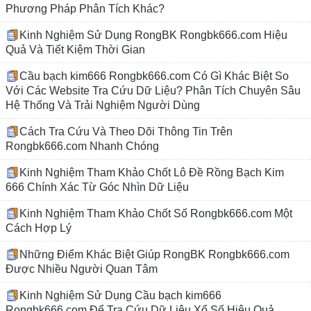
Phương Pháp Phân Tích Khác?
Kinh Nghiệm Sử Dụng RongBK Rongbk666.com Hiệu
Quả Và Tiết Kiệm Thời Gian
Cầu bạch kim666 Rongbk666.com Có Gì Khác Biệt So
Với Các Website Tra Cứu Dữ Liệu? Phân Tích Chuyên Sâu
Hệ Thống Và Trải Nghiệm Người Dùng
Cách Tra Cứu Và Theo Dõi Thông Tin Trên
Rongbk666.com Nhanh Chóng
Kinh Nghiệm Tham Khảo Chốt Lô Đề Rồng Bạch Kim
666 Chính Xác Từ Góc Nhìn Dữ Liệu
Kinh Nghiệm Tham Khảo Chốt Số Rongbk666.com Một
Cách Hợp Lý
Những Điểm Khác Biệt Giúp RongBK Rongbk666.com
Được Nhiều Người Quan Tâm
Kinh Nghiệm Sử Dụng Cầu bạch kim666
Rongbk666.com Để Tra Cứu Dữ Liệu Xổ Số Hiệu Quả