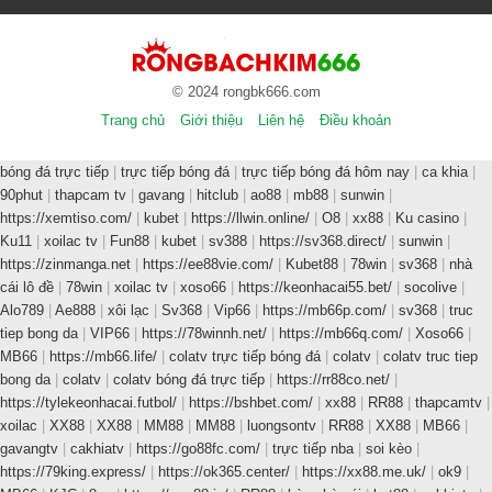
© 2024 rongbk666.com
Trang chủ
Giới thiệu
Liên hệ
Điều khoản
bóng đá trực tiếp
|
trực tiếp bóng đá
|
trực tiếp bóng đá hôm nay
|
ca khia
|
90phut
|
thapcam tv
|
gavang
|
hitclub
|
ao88
|
mb88
|
sunwin
|
https://xemtiso.com/
|
kubet
|
https://llwin.online/
|
O8
|
xx88
|
Ku casino
|
Ku11
|
xoilac tv
|
Fun88
|
kubet
|
sv388
|
https://sv368.direct/
|
sunwin
|
https://zinmanga.net
|
https://ee88vie.com/
|
Kubet88
|
78win
|
sv368
|
nhà
cái lô đề
|
78win
|
xoilac tv
|
xoso66
|
https://keonhacai55.bet/
|
socolive
|
Alo789
|
Ae888
|
xôi lạc
|
Sv368
|
Vip66
|
https://mb66p.com/
|
sv368
|
truc
tiep bong da
|
VIP66
|
https://78winnh.net/
|
https://mb66q.com/
|
Xoso66
|
MB66
|
https://mb66.life/
|
colatv trực tiếp bóng đá
|
colatv
|
colatv truc tiep
bong da
|
colatv
|
colatv bóng đá trực tiếp
|
https://rr88co.net/
|
https://tylekeonhacai.futbol/
|
https://bshbet.com/
|
xx88
|
RR88
|
thapcamtv
|
xoilac
|
XX88
|
XX88
|
MM88
|
MM88
|
luongsontv
|
RR88
|
XX88
|
MB66
|
gavangtv
|
cakhiatv
|
https://go88fc.com/
|
trực tiếp nba
|
soi kèo
|
https://79king.express/
|
https://ok365.center/
|
https://xx88.me.uk/
|
ok9
|