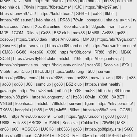
MB66
|
KJC
|
8xx
|
https://mm88.io/
|
RR88
|
kèo nhà cái
|
bet88
|
cakhiatv
|
kèo nhà cái
|
78win
|
https://f8beta2.me/
|
KJC
|
https://rikvip97.art/
|
https://sunwin97.art/
|
https://kclub.team/
|
SHBET
|
xx88
|
8kbet
|
https://rr88.se.net/
|
kèo nhà cái
|
RR88
|
78win
|
bongdalu
|
nha cai uy tin
|
ty
le ca cuoc
|
7mcn
|
Xóc đĩa online
|
Kèo nhà cái 5
|
88goals
|
iwin
|
Tài xỉu
MD5
|
1GOM
|
Rikvip
|
Go88
|
B52 club
|
max88
|
MM88
|
Ae888
|
go88
|
xoso66
|
https://cm88.dad/
|
https://hi88.uno/
|
MM88
|
https://alo789ga.com/
|
Xoso66
|
phim sex vlxx
|
https://xx88brand.com/
|
https://sunwin19.cn.com/
|
CM88
|
GG88
|
Xoso66
|
XX88
|
https://rr88it.com/
|
RR88
|
nổ hũ
|
MB66
|
SC88
|
https://www.fly888.club/
|
hitclub
|
f168
|
https://hoiquantv.vip/
|
https://hoiquantv.site/
|
https://hoiquantv.online/
|
xoso66
|
Socolive
|
8XX
|
Vip66
|
SumClub
|
HITCLUB
|
https://uu88n.org/
|
tr88
|
sunwin
|
https://qh88kyc.com/
|
https://rr886j.com/
|
ae888
|
mcw
|
kuwin
|
88bet
|
x88
|
ao88
|
qq88
|
J88
|
sumclub
|
go88
|
B52 club
|
https://shbet.health/
|
gavangtv
|
https://vnew88.net/
|
nổ hũ
|
FLY88
|
mu88
|
https://qs88.team/
|
https://hi88.pink
|
https://luongsontv.llc/
|
hz88
|
68win
|
XX88
|
8XBET
|
VN168
|
keonhacai
|
hitclub
|
789club
|
sunwin
|
1gom
|
https://rikvippro.me/
|
TK688
|
bongdalu
|
fb88
|
m88
|
win55
|
86bet
|
https://go88v2.net/
|
GG88
|
lv88
|
https://new88pm.com/
|
On68
|
https://gg88fun.com
|
go88
|
go88
|
U888
|
Hello88
|
ABC88
|
VIPWIN
|
Socolive
|
CakhiaTV
|
78WIN
|
MK8
|
on68
|
s66
|
XOSO66
|
LUCK8
|
ok8386
|
go88
|
https://go88play.site
|
S666
|
https://uu88.mba/
|
CAKHIATV
|
SOCOLIVE
|
33win
|
mu88
|
MB66
|
cf68
|