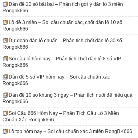
Dàn đề 20 số bất bại – Phân tích gợi ý dàn lô 3 miền
Rongbk666
Lô đề 3 miền – Soi cầu chuẩn xác, chốt dàn lô 10 số
Rongbk666
Dự đoán dàn lô chuẩn – Phân tích chốt dàn lô 30 số
Rongbk666
Soi cầu lô hôm nay – Phân tích chốt dàn lô 8 số VIP
Rongbk666
Dàn đề 5 số VIP hôm nay – Soi cầu chuẩn xác
Rongbk666
Dàn đề 10 số khung 3 ngày – Phân tích nuôi đề hiệu quả
Rongbk666
Soi Cầu 666 Hôm Nay – Phân Tích Cầu Lô 3 Miền
Chuẩn Xác Rongbk666
Lô top hôm nay – Soi cầu chuẩn xác 3 miền RongBK666