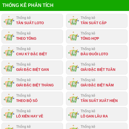
THỐNG KÊ PHÂN TÍCH
Thống kê
Thống kê
TẦN SUẤT LOTO
TẦN SUẤT CẶP
Thống kê
Thống kê
THEO TỔNG
TỔNG HỢP
Thống kê
Thống kê
CHU KỲ ĐẶC BIỆT
ĐẦU ĐUÔI LOTO
Thống kê
Thống kê
GIẢI ĐẶC BIỆT GAN
GIẢI ĐẶC BIỆT TUẦN
Thống kê
Thống kê
GIẢI ĐẶC BIỆT THÁNG
GIẢI ĐẶC BIỆT NĂM
Thống kê
Thống kê
THEO BỘ SỐ
TẦN SUẤT XUẤT HIỆN
Thống kê
Thống kê
LÔ XIÊN HAY VỀ
LÔ GAN LÂU RA
Thống kê
Thống kê