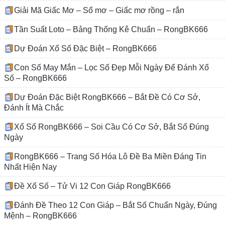
Giải Mã Giấc Mơ – Sổ mơ – Giấc mơ rồng – rắn
Tần Suất Loto – Bảng Thống Kê Chuẩn – RongBK666
Dự Đoán Xổ Số Đặc Biệt – RongBK666
Con Số May Mắn – Lọc Số Đẹp Mỗi Ngày Để Đánh Xổ
Số – RongBK666
Dự Đoán Đặc Biệt RongBK666 – Bắt Đề Có Cơ Sở,
Đánh Ít Mà Chắc
Xổ Số RongBK666 – Soi Cầu Có Cơ Sở, Bắt Số Đúng
Ngày
RongBK666 – Trang Số Hóa Lô Đề Ba Miền Đáng Tin
Nhất Hiện Nay
Đề Xổ Số – Tử Vi 12 Con Giáp RongBK666
Đánh Đề Theo 12 Con Giáp – Bắt Số Chuẩn Ngày, Đúng
Mệnh – RongBK666