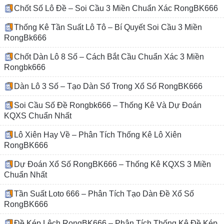
Chốt Số Lô Đề – Soi Cầu 3 Miền Chuẩn Xác RongBK666
Thống Kê Tần Suất Lô Tô – Bí Quyết Soi Cầu 3 Miền
RongBk666
Chốt Dàn Lô 8 Số – Cách Bắt Cầu Chuẩn Xác 3 Miền
Rongbk666
Dàn Lô 3 Số – Tạo Dàn Số Trong Xổ Số RongBK666
Soi Cầu Số Đề Rongbk666 – Thống Kê Và Dự Đoán
KQXS Chuẩn Nhất
Lô Xiên Hay Về – Phân Tích Thống Kê Lô Xiên
RongBK666
Dự Đoán Xổ Số RongBK666 – Thống Kê KQXS 3 Miền
Chuẩn Nhất
Tần Suất Loto 666 – Phân Tích Tạo Dàn Đề Xổ Số
RongBK666
Đề Kép Lệch RongBK666 – Phân Tích Thống Kê Đề Kép