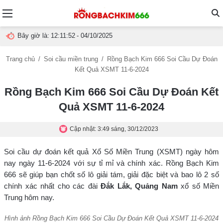
Menu
T
Bây giờ là:
12:11:53
- 04/10/2025
t
Trang chủ
/
Soi cầu miền trung
/
Rồng Bạch Kim 666 Soi Cầu Dự Đoán
Kết Quả XSMT 11-6-2024
g
Rồng Bạch Kim 666 Soi Cầu Dự Đoán Kết
Quả XSMT 11-6-2024
Cập nhật: 3:49 sáng, 30/12/2023
Soi cầu dự đoán kết quả Xổ Số Miền Trung (XSMT) ngày hôm
nay ngày 11-6-2024 với sự tỉ mỉ và chính xác. Rồng Bạch Kim
666 sẽ giúp bạn chốt số lô giải tám, giải đặc biệt và bao lô 2 số
chính xác nhất cho các đài
Đắk Lắk, Quảng Nam
xổ số Miền
Trung hôm nay.
Hình ảnh Rồng Bạch Kim 666 Soi Cầu Dự Đoán Kết Quả XSMT 11-6-2024