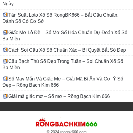
Ngày
Tần Suất Loto Xổ Số RongBK666 – Bắt Cầu Chuẩn,
Đánh Số Có Cơ Sở
Giấc Mơ Lô Đề – Sổ Mơ Số Hóa Chuẩn Dự Đoán Xổ Số
Ba Miền
Cách Soi Cầu Xổ Số Chuẩn Xác – Bí Quyết Bắt Số Đẹp
Cầu Bạch Thủ Số Đẹp Trong Tuần – Soi Chuẩn Xổ Số
Ba Miền
Số May Mắn Và Giấc Mơ – Giải Mã Bí Ẩn Và Gợi Ý Số
Đẹp – Rồng Bạch Kim 666
Giải mã giấc mơ – Sổ mơ – Rồng Bạch Kim 666
© 2024 rongbk666.com