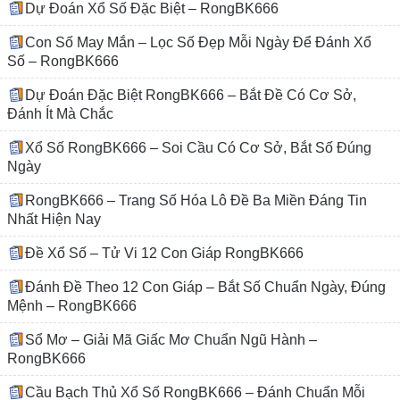
Dự Đoán Xổ Số Đặc Biệt – RongBK666
Con Số May Mắn – Lọc Số Đẹp Mỗi Ngày Để Đánh Xổ
Số – RongBK666
Dự Đoán Đặc Biệt RongBK666 – Bắt Đề Có Cơ Sở,
Đánh Ít Mà Chắc
Xổ Số RongBK666 – Soi Cầu Có Cơ Sở, Bắt Số Đúng
Ngày
RongBK666 – Trang Số Hóa Lô Đề Ba Miền Đáng Tin
Nhất Hiện Nay
Đề Xổ Số – Tử Vi 12 Con Giáp RongBK666
Đánh Đề Theo 12 Con Giáp – Bắt Số Chuẩn Ngày, Đúng
Mệnh – RongBK666
Sổ Mơ – Giải Mã Giấc Mơ Chuẩn Ngũ Hành –
RongBK666
Cầu Bạch Thủ Xổ Số RongBK666 – Đánh Chuẩn Mỗi