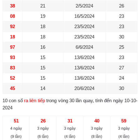
38
21
2/5/2024
26
08
19
16/5/2024
23
92
18
23/5/2024
23
18
18
23/5/2024
30
97
16
6/6/2024
25
93
15
13/6/2024
23
83
15
13/6/2024
27
52
15
13/6/2024
24
45
14
20/6/2024
30
10 con số
ra liên tiếp
trong vòng 30 lần quay, tính đến ngày 10-10-
2024
51
26
31
40
59
4 ngày
3 ngày
3 ngày
3 ngày
3 ngày
(9 lần)
(6 lần)
(4 lần)
(8 lần)
(4 lần)