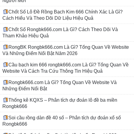
Người Mới
Chốt Số Lô Đề Rồng Bạch Kim 666 Chính Xác Là Gì?
Cách Hiểu Và Theo Dõi Dữ Liệu Hiệu Quả
Chốt Số Rongbk666.com Là Gì? Cách Theo Dõi Và
Tham Khảo Hiệu Quả
RongBK Rongbk666.com Là Gì? Tổng Quan Về Website
Và Những Điểm Nổi Bật Năm 2026
Cầu bạch kim 666 rongbk666.com Là Gì? Tổng Quan Về
Website Và Cách Tra Cứu Thông Tin Hiệu Quả
Rongbk666.com Là Gì? Tổng Quan Về Website Và
Những Điểm Nổi Bật
Thống kê KQXS – Phân tích dự đoán lô đề ba miền
Rongbk666
Soi cầu rồng dàn đề 40 số – Phân tích dự đoán xổ số
Rongbk666