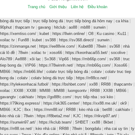
Trang chủ
Giới thiệu
Liên hệ
Điều khoản
bóng đá trực tiếp
|
trực tiếp bóng đá
|
trực tiếp bóng đá hôm nay
|
ca khia
|
90phut
|
thapcam tv
|
gavang
|
hitclub
|
ao88
|
mb88
|
sunwin
|
https://xemtiso.com/
|
kubet
|
https://llwin.online/
|
O8
|
Ku casino
|
Ku11
|
xoilac tv
|
Fun88
|
kubet
|
sv388
|
https://sv368.direct/
|
sunwin
|
https://zinmanga.net
|
https://ee88vie.com/
|
Kubet88
|
78win
|
sv368
|
nhà
cái lô đề
|
78win
|
xoilac tv
|
xoso66
|
https://keonhacai55.bet/
|
socolive
|
Alo789
|
Ae888
|
xôi lạc
|
Sv368
|
Vip66
|
https://mb66p.com/
|
sv368
|
truc
tiep bong da
|
VIP66
|
https://78winnh.net/
|
https://mb66q.com/
|
Xoso66
|
MB66
|
https://mb66.life/
|
colatv trực tiếp bóng đá
|
colatv
|
colatv truc tiep
bong da
|
colatv
|
colatv bóng đá trực tiếp
|
https://rr88co.net/
|
https://tylekeonhacai.futbol/
|
https://bshbet.com/
|
xx88
|
RR88
|
thapcamtv
|
xoilac
|
XX88
|
XX88
|
MM88
|
MM88
|
luongsontv
|
RR88
|
XX88
|
MB66
|
gavangtv
|
cakhiatv
|
https://go88fc.com/
|
trực tiếp nba
|
soi kèo
|
https://79king.express/
|
https://ok365.center/
|
https://xx88.me.uk/
|
ok9
|
MB66
|
KJC
|
8xx
|
https://mm88.io/
|
RR88
|
kèo nhà cái
|
bet88
|
cakhiatv
|
kèo nhà cái
|
78win
|
https://f8beta2.me/
|
KJC
|
https://rikvip97.art/
|
https://sunwin97.art/
|
https://kclub.team/
|
SHBET
|
xx88
|
8kbet
|
https://rr88.se.net/
|
kèo nhà cái
|
RR88
|
78win
|
bongdalu
|
nha cai uy tin
|
ty
le ca cuoc
|
7mcn
|
Xóc đĩa online
|
Kèo nhà cái 5
|
88goals
|
iwin
|
Tài xỉu