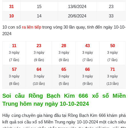
31
15
13/6/2024
23
10
14
20/6/2024
33
10 con số
ra liên tiếp
trong vòng 30 lần quay, tính đến ngày 10-10-
2024
11
23
28
43
50
3 ngày
3 ngày
3 ngày
3 ngày
3 ngày
(7 lần)
(9 lần)
(9 lần)
(7 lần)
(7 lần)
57
64
65
66
71
3 ngày
3 ngày
3 ngày
3 ngày
3 ngày
(8 lần)
(10 lần)
(5 lần)
(9 lần)
(13 lần)
Soi cầu Rồng Bạch Kim 666 xổ số Miền
Trung hôm nay ngày 10-10-2024
Hãy cùng chuyên gia hàng đầu tại Rồng Bạch Kim 666 khám phá
kết quả soi cầu xổ số Miền Trung ngày 10-10-2024 một cách siêu