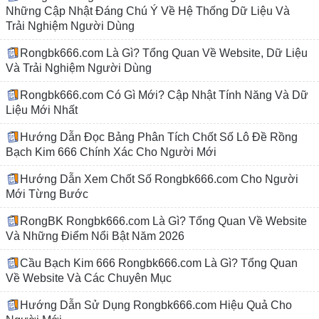
Những Cập Nhật Đáng Chú Ý Về Hệ Thống Dữ Liệu Và
Trải Nghiệm Người Dùng
Rongbk666.com Là Gì? Tổng Quan Về Website, Dữ Liệu
Và Trải Nghiệm Người Dùng
Rongbk666.com Có Gì Mới? Cập Nhật Tính Năng Và Dữ
Liệu Mới Nhất
Hướng Dẫn Đọc Bảng Phân Tích Chốt Số Lô Đề Rồng
Bạch Kim 666 Chính Xác Cho Người Mới
Hướng Dẫn Xem Chốt Số Rongbk666.com Cho Người
Mới Từng Bước
RongBK Rongbk666.com Là Gì? Tổng Quan Về Website
Và Những Điểm Nổi Bật Năm 2026
Cầu Bạch Kim 666 Rongbk666.com Là Gì? Tổng Quan
Về Website Và Các Chuyên Mục
Hướng Dẫn Sử Dụng Rongbk666.com Hiệu Quả Cho