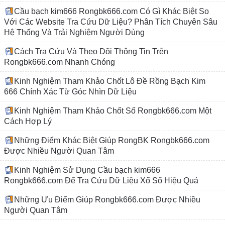
Cầu bạch kim666 Rongbk666.com Có Gì Khác Biệt So
Với Các Website Tra Cứu Dữ Liệu? Phân Tích Chuyên Sâu
Hệ Thống Và Trải Nghiệm Người Dùng
Cách Tra Cứu Và Theo Dõi Thông Tin Trên
Rongbk666.com Nhanh Chóng
Kinh Nghiệm Tham Khảo Chốt Lô Đề Rồng Bạch Kim
666 Chính Xác Từ Góc Nhìn Dữ Liệu
Kinh Nghiệm Tham Khảo Chốt Số Rongbk666.com Một
Cách Hợp Lý
Những Điểm Khác Biệt Giúp RongBK Rongbk666.com
Được Nhiều Người Quan Tâm
Kinh Nghiệm Sử Dụng Cầu bạch kim666
Rongbk666.com Để Tra Cứu Dữ Liệu Xổ Số Hiệu Quả
Những Ưu Điểm Giúp Rongbk666.com Được Nhiều
Người Quan Tâm