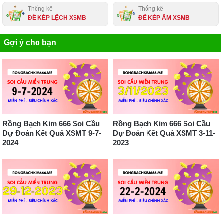
Thống kê
Thống kê
ĐỀ KÉP LỆCH XSMB
ĐỀ KÉP ÂM XSMB
Gợi ý cho bạn
Rồng Bạch Kim 666 Soi Cầu
Rồng Bạch Kim 666 Soi Cầu
Dự Đoán Kết Quả XSMT 9-7-
Dự Đoán Kết Quả XSMT 3-11-
2024
2023