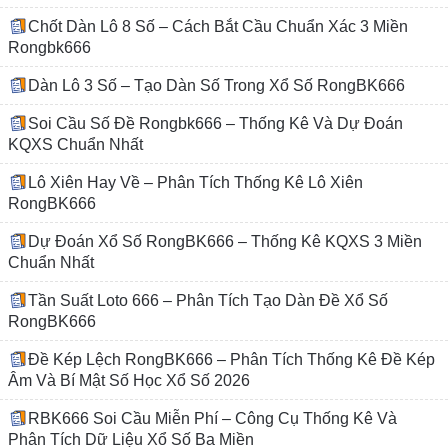
Chốt Dàn Lô 8 Số – Cách Bắt Cầu Chuẩn Xác 3 Miền
Rongbk666
Dàn Lô 3 Số – Tạo Dàn Số Trong Xổ Số RongBK666
Soi Cầu Số Đề Rongbk666 – Thống Kê Và Dự Đoán
KQXS Chuẩn Nhất
Lô Xiên Hay Về – Phân Tích Thống Kê Lô Xiên
RongBK666
Dự Đoán Xổ Số RongBK666 – Thống Kê KQXS 3 Miền
Chuẩn Nhất
Tần Suất Loto 666 – Phân Tích Tạo Dàn Đề Xổ Số
RongBK666
Đề Kép Lệch RongBK666 – Phân Tích Thống Kê Đề Kép
Âm Và Bí Mật Số Học Xổ Số 2026
RBK666 Soi Cầu Miễn Phí – Công Cụ Thống Kê Và
Phân Tích Dữ Liệu Xổ Số Ba Miền