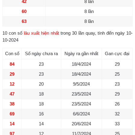
42
8 lần
60
8 lần
63
8 lần
10 con số
lâu xuất hiện nhất
trong 30 lần quay, tính đến ngày 10-
10-2024
Con số
Số ngày chưa ra
Ngày ra gần nhất
Gan cực đại
84
23
18/4/2024
29
29
23
18/4/2024
25
12
20
9/5/2024
23
47
18
23/5/2024
29
38
18
23/5/2024
26
69
16
6/6/2024
32
14
14
20/6/2024
33
97
12
11/7/2024
25