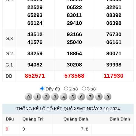
22529
06522
32261
65293
83011
08392
66124
29410
06398
43512
93166
76730
G.3
41576
25040
06161
33259
18854
80071
G.2
94082
30208
39998
G.1
852571
573568
117930
ĐB
Đầy đủ
2 số
3 số
0
1
2
3
4
5
6
7
8
9
THỐNG KÊ LÔ TÔ KẾT QUẢ XSMT NGÀY 3-10-2024
Đầu
Quảng Trị
Quảng Bình
Bình Định
0
9
7, 8