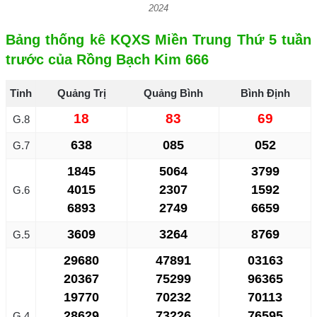
2024
Bảng thống kê KQXS Miền Trung Thứ 5 tuần
trước của Rồng Bạch Kim 666
Tỉnh
Quảng Trị
Quảng Bình
Bình Định
18
83
69
G.8
638
085
052
G.7
1845
5064
3799
4015
2307
1592
G.6
6893
2749
6659
3609
3264
8769
G.5
29680
47891
03163
20367
75299
96365
19770
70232
70113
28629
73226
76595
G.4