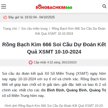
Menu
T
Bây giờ là:
19:02:05
- 04/10/2025
t
Trang chủ
/
Soi cầu miền trung
/
Rồng Bạch Kim 666 Soi Cầu Dự Đoán
Kết Quả XSMT 10-10-2024
g
Rồng Bạch Kim 666 Soi Cầu Dự Đoán Kết
Quả XSMT 10-10-2024
Cập nhật: 4:32 sáng, 30/12/2023
Soi cầu dự đoán kết quả Xổ Số Miền Trung (XSMT) ngày hôm
nay ngày 10-10-2024 với sự tỉ mỉ và chính xác. Rồng Bạch Kim
666 sẽ giúp bạn chốt số lô giải tám, giải đặc biệt và bao lô 2 số
chính xác nhất cho các đài
Bình Định, Quảng Bình, Quảng Trị
xổ số Miền Trung hôm nay.
Hình ảnh Rồng Bạch Kim 666 Soi Cầu Dự Đoán Kết Quả XSMT 10-10-