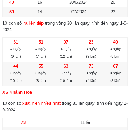
40
16
30/6/2024
26
59
14
7/7/2024
23
10 con số
ra liên tiếp
trong vòng 30 lần quay, tính đến ngày 1-9-
2024
31
51
97
23
40
4 ngày
4 ngày
4 ngày
3 ngày
3 ngày
(9 lần)
(7 lần)
(12 lần)
(8 lần)
(5 lần)
44
55
63
73
07
3 ngày
3 ngày
3 ngày
3 ngày
3 ngày
(10 lần)
(8 lần)
(10 lần)
(4 lần)
(8 lần)
XS Khánh Hòa
10 con số
xuất hiện nhiều nhất
trong 30 lần quay, tính đến ngày 1-
9-2024
73
11 lần