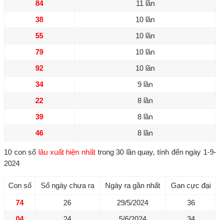
84
11 lần
38
10 lần
55
10 lần
79
10 lần
92
10 lần
34
9 lần
22
8 lần
39
8 lần
46
8 lần
10 con số
lâu xuất hiện nhất
trong 30 lần quay, tính đến ngày 1-9-
2024
Con số
Số ngày chưa ra
Ngày ra gần nhất
Gan cực đại
74
26
29/5/2024
36
04
24
5/6/2024
34