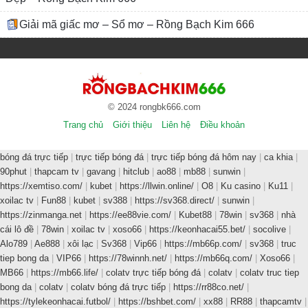
Giải mã giấc mơ – Sổ mơ – Rồng Bạch Kim 666
© 2024 rongbk666.com
Trang chủ
Giới thiệu
Liên hệ
Điều khoản
bóng đá trực tiếp
|
trực tiếp bóng đá
|
trực tiếp bóng đá hôm nay
|
ca khia
|
90phut
|
thapcam tv
|
gavang
|
hitclub
|
ao88
|
mb88
|
sunwin
|
https://xemtiso.com/
|
kubet
|
https://llwin.online/
|
O8
|
Ku casino
|
Ku11
|
xoilac tv
|
Fun88
|
kubet
|
sv388
|
https://sv368.direct/
|
sunwin
|
https://zinmanga.net
|
https://ee88vie.com/
|
Kubet88
|
78win
|
sv368
|
nhà
cái lô đề
|
78win
|
xoilac tv
|
xoso66
|
https://keonhacai55.bet/
|
socolive
|
Alo789
|
Ae888
|
xôi lạc
|
Sv368
|
Vip66
|
https://mb66p.com/
|
sv368
|
truc
tiep bong da
|
VIP66
|
https://78winnh.net/
|
https://mb66q.com/
|
Xoso66
|
MB66
|
https://mb66.life/
|
colatv trực tiếp bóng đá
|
colatv
|
colatv truc tiep
bong da
|
colatv
|
colatv bóng đá trực tiếp
|
https://rr88co.net/
|
https://tylekeonhacai.futbol/
|
https://bshbet.com/
|
xx88
|
RR88
|
thapcamtv
|