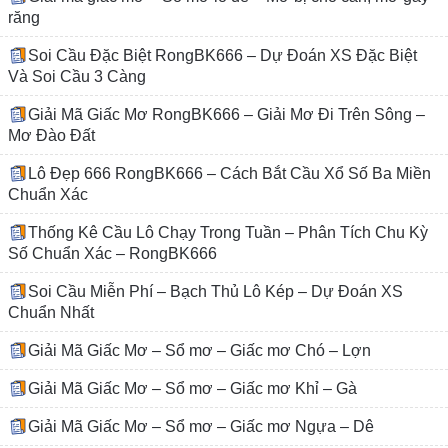
răng
Soi Cầu Đặc Biệt RongBK666 – Dự Đoán XS Đặc Biệt
Và Soi Cầu 3 Càng
Giải Mã Giấc Mơ RongBK666 – Giải Mơ Đi Trên Sông –
Mơ Đào Đất
Lô Đẹp 666 RongBK666 – Cách Bắt Cầu Xổ Số Ba Miền
Chuẩn Xác
Thống Kê Cầu Lô Chạy Trong Tuần – Phân Tích Chu Kỳ
Số Chuẩn Xác – RongBK666
Soi Cầu Miễn Phí – Bạch Thủ Lô Kép – Dự Đoán XS
Chuẩn Nhất
Giải Mã Giấc Mơ – Sổ mơ – Giấc mơ Chó – Lợn
Giải Mã Giấc Mơ – Sổ mơ – Giấc mơ Khỉ – Gà
Giải Mã Giấc Mơ – Sổ mơ – Giấc mơ Ngựa – Dê