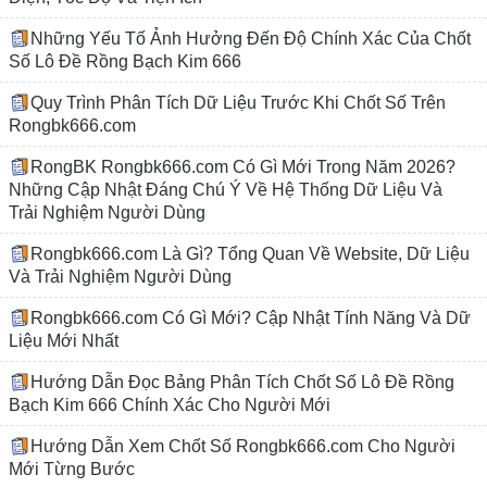
Những Yếu Tố Ảnh Hưởng Đến Độ Chính Xác Của Chốt
Số Lô Đề Rồng Bạch Kim 666
Quy Trình Phân Tích Dữ Liệu Trước Khi Chốt Số Trên
Rongbk666.com
RongBK Rongbk666.com Có Gì Mới Trong Năm 2026?
Những Cập Nhật Đáng Chú Ý Về Hệ Thống Dữ Liệu Và
Trải Nghiệm Người Dùng
Rongbk666.com Là Gì? Tổng Quan Về Website, Dữ Liệu
Và Trải Nghiệm Người Dùng
Rongbk666.com Có Gì Mới? Cập Nhật Tính Năng Và Dữ
Liệu Mới Nhất
Hướng Dẫn Đọc Bảng Phân Tích Chốt Số Lô Đề Rồng
Bạch Kim 666 Chính Xác Cho Người Mới
Hướng Dẫn Xem Chốt Số Rongbk666.com Cho Người
Mới Từng Bước