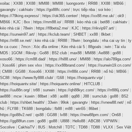
xoilac
|
XX88
|
XX88
|
MM88
|
MM88
|
luongsontv
|
RR88
|
XX88
|
MB66
|
gavangtv
|
cakhiatv
|
https://go88fc.com/
|
trực tiếp nba
|
soi kèo
|
https://79king.express/
|
https://ok365.center/
|
https://xx88.me.uk/
|
ok9
|
MB66
|
KJC
|
8xx
|
https://mm88.io/
|
RR88
|
kèo nhà cái
|
bet88
|
cakhiatv
|
kèo nhà cái
|
78win
|
https://f8beta2.me/
|
KJC
|
https://rikvip97.art/
|
https://sunwin97.art/
|
https://kclub.team/
|
SHBET
|
xx88
|
8kbet
|
https://rr88.se.net/
|
kèo nhà cái
|
RR88
|
78win
|
bongdalu
|
nha cai uy tin
|
ty
le ca cuoc
|
7mcn
|
Xóc đĩa online
|
Kèo nhà cái 5
|
88goals
|
iwin
|
Tài xỉu
MD5
|
1GOM
|
Rikvip
|
Go88
|
B52 club
|
max88
|
MM88
|
Ae888
|
go88
|
xoso66
|
https://cm88.dad/
|
https://hi88.uno/
|
MM88
|
https://alo789ga.com/
|
Xoso66
|
phim sex vlxx
|
https://xx88brand.com/
|
https://sunwin19.cn.com/
|
CM88
|
GG88
|
Xoso66
|
XX88
|
https://rr88it.com/
|
RR88
|
nổ hũ
|
MB66
|
SC88
|
https://www.fly888.club/
|
f168
|
https://hoiquantv.vip/
|
https://hoiquantv.site/
|
https://hoiquantv.online/
|
HITCLUB
|
https://uu88n.org/
|
tr88
|
sunwin
|
https://qh88kyc.com/
|
https://rr886j.com/
|
ae888
|
mcw
|
kuwin
|
88bet
|
x88
|
ao88
|
qq88
|
J88
|
sumclub
|
go88
|
B52
club
|
https://shbet.health/
|
33win
|
99ok
|
gavangtv
|
https://vnew88.net/
|
nổ
hũ
|
FLY88
|
TK688
|
bongdalu
|
fb88
|
m88
|
win55
|
86bet
|
https://go88v2.net/
|
qs88
|
GG88
|
lv88
|
https://new88pm.com/
|
On68
|
https://gg88fun.com
|
go88
|
go88
|
U888
|
Hello88
|
ABC88
|
VIPWIN
|
Socolive
|
CakhiaTV
|
8US
|
Motchill
|
TDTC
|
TD88
|
TD88
|
VLXX
|
Sex Việt