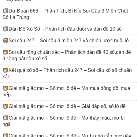
Dự Đoán 666 – Phân Tích, Bí Kíp Soi Cầu 3 Miền Chốt
Số Là Trúng
Dàn Đề Xổ Số – Phân tích đầu đuôi và dàn đề 10 số
Soi cầu 247 – Soi cầu 3 miền 247 và chiến lược nuôi lô
Soi cầu rồng chuẩn xác – Phân tích dàn đề 40 số,dàn đề
3 càng bắt cầu xổ số
Kết quả xổ số – Phân tích cầu 247 – Soi cầu xổ số chuẩn
xác
Giải mã giấc mơ – Sổ mơ lô đề – Mơ mua đồng đồ, mua
bếp
Giải mã giấc mơ – Sổ mơ lô đề – Giải đáp số, số lô đề
Giải mã giấc mơ – Sổ mơ lô đề – Mơ thấy máu, mơ bị
ngã
Giải mã giấc mơ – Sổ mơ lô đề – Mơ bị chó cắn, mơ gãy