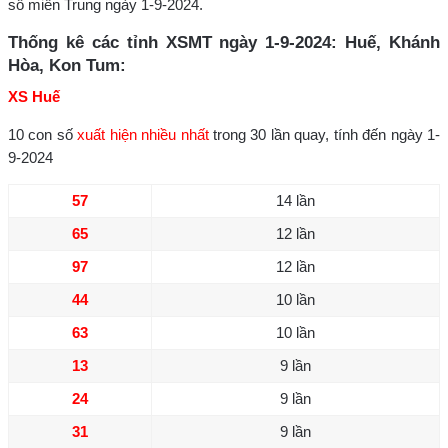
số miền Trung ngày 1-9-2024.
Thống kê các tỉnh XSMT ngày 1-9-2024: Huế, Khánh
Hòa, Kon Tum:
XS Huế
10 con số
xuất hiện nhiều nhất
trong 30 lần quay, tính đến ngày 1-
9-2024
57
14 lần
65
12 lần
97
12 lần
44
10 lần
63
10 lần
13
9 lần
24
9 lần
31
9 lần