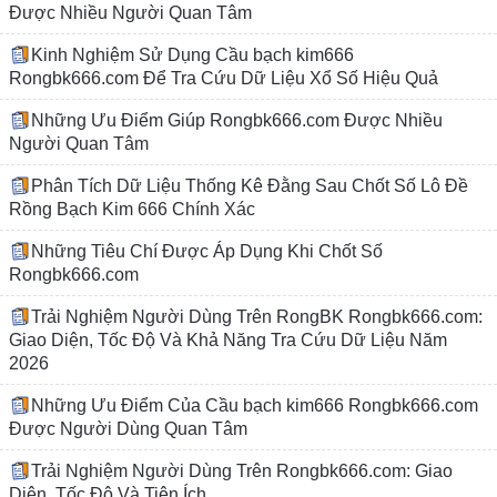
Được Nhiều Người Quan Tâm
Kinh Nghiệm Sử Dụng Cầu bạch kim666
Rongbk666.com Để Tra Cứu Dữ Liệu Xổ Số Hiệu Quả
Những Ưu Điểm Giúp Rongbk666.com Được Nhiều
Người Quan Tâm
Phân Tích Dữ Liệu Thống Kê Đằng Sau Chốt Số Lô Đề
Rồng Bạch Kim 666 Chính Xác
Những Tiêu Chí Được Áp Dụng Khi Chốt Số
Rongbk666.com
Trải Nghiệm Người Dùng Trên RongBK Rongbk666.com:
Giao Diện, Tốc Độ Và Khả Năng Tra Cứu Dữ Liệu Năm
2026
Những Ưu Điểm Của Cầu bạch kim666 Rongbk666.com
Được Người Dùng Quan Tâm
Trải Nghiệm Người Dùng Trên Rongbk666.com: Giao
Diện, Tốc Độ Và Tiện Ích