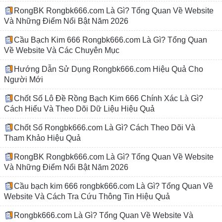
RongBK Rongbk666.com Là Gì? Tổng Quan Về Website
Và Những Điểm Nổi Bật Năm 2026
Cầu Bạch Kim 666 Rongbk666.com Là Gì? Tổng Quan
Về Website Và Các Chuyên Mục
Hướng Dẫn Sử Dụng Rongbk666.com Hiệu Quả Cho
Người Mới
Chốt Số Lô Đề Rồng Bạch Kim 666 Chính Xác Là Gì?
Cách Hiểu Và Theo Dõi Dữ Liệu Hiệu Quả
Chốt Số Rongbk666.com Là Gì? Cách Theo Dõi Và
Tham Khảo Hiệu Quả
RongBK Rongbk666.com Là Gì? Tổng Quan Về Website
Và Những Điểm Nổi Bật Năm 2026
Cầu bạch kim 666 rongbk666.com Là Gì? Tổng Quan Về
Website Và Cách Tra Cứu Thông Tin Hiệu Quả
Rongbk666.com Là Gì? Tổng Quan Về Website Và