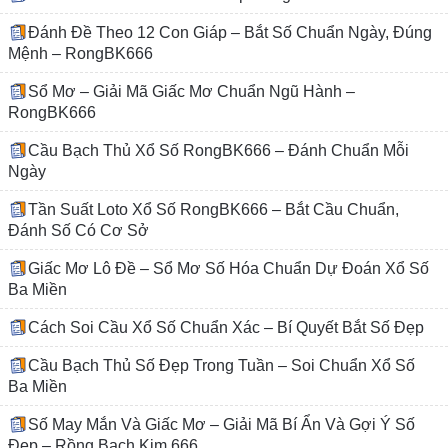
Đánh Đề Theo 12 Con Giáp – Bắt Số Chuẩn Ngày, Đúng
Mệnh – RongBK666
Sổ Mơ – Giải Mã Giấc Mơ Chuẩn Ngũ Hành –
RongBK666
Cầu Bạch Thủ Xổ Số RongBK666 – Đánh Chuẩn Mỗi
Ngày
Tần Suất Loto Xổ Số RongBK666 – Bắt Cầu Chuẩn,
Đánh Số Có Cơ Sở
Giấc Mơ Lô Đề – Sổ Mơ Số Hóa Chuẩn Dự Đoán Xổ Số
Ba Miền
Cách Soi Cầu Xổ Số Chuẩn Xác – Bí Quyết Bắt Số Đẹp
Cầu Bạch Thủ Số Đẹp Trong Tuần – Soi Chuẩn Xổ Số
Ba Miền
Số May Mắn Và Giấc Mơ – Giải Mã Bí Ẩn Và Gợi Ý Số
Đẹp – Rồng Bạch Kim 666