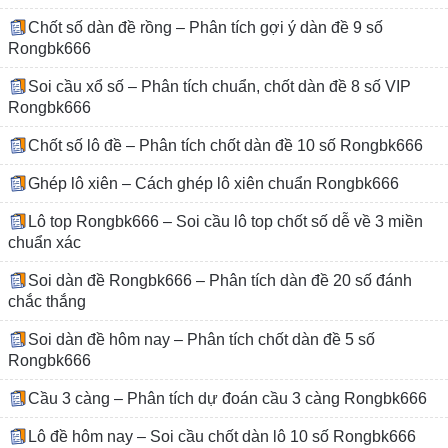
Chốt số dàn đề rồng – Phân tích gợi ý dàn đề 9 số
Rongbk666
Soi cầu xổ số – Phân tích chuẩn, chốt dàn đề 8 số VIP
Rongbk666
Chốt số lô đề – Phân tích chốt dàn đề 10 số Rongbk666
Ghép lô xiên – Cách ghép lô xiên chuẩn Rongbk666
Lô top Rongbk666 – Soi cầu lô top chốt số dễ về 3 miền
chuẩn xác
Soi dàn đề Rongbk666 – Phân tích dàn đề 20 số đánh
chắc thắng
Soi dàn đề hôm nay – Phân tích chốt dàn đề 5 số
Rongbk666
Cầu 3 càng – Phân tích dự đoán cầu 3 càng Rongbk666
Lô đề hôm nay – Soi cầu chốt dàn lô 10 số Rongbk666