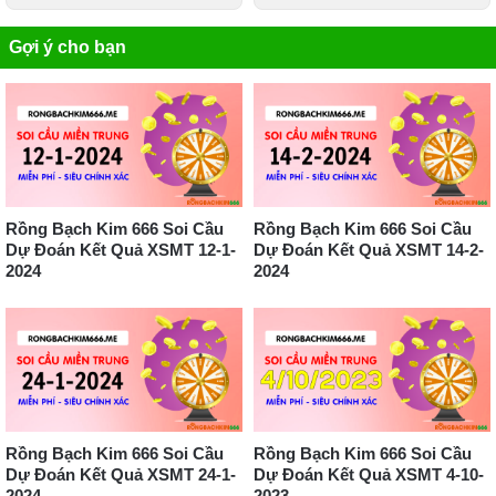
Gợi ý cho bạn
Rồng Bạch Kim 666 Soi Cầu
Rồng Bạch Kim 666 Soi Cầu
Dự Đoán Kết Quả XSMT 12-1-
Dự Đoán Kết Quả XSMT 14-2-
2024
2024
Rồng Bạch Kim 666 Soi Cầu
Rồng Bạch Kim 666 Soi Cầu
Dự Đoán Kết Quả XSMT 24-1-
Dự Đoán Kết Quả XSMT 4-10-
2024
2023