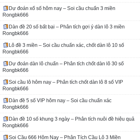
Dự đoán xổ số hôm nay – Soi cầu chuẩn 3 miền
Rongbk666
Dàn đề 20 số bất bại – Phân tích gợi ý dàn lô 3 miền
Rongbk666
Lô đề 3 miền – Soi cầu chuẩn xác, chốt dàn lô 10 số
Rongbk666
Dự đoán dàn lô chuẩn – Phân tích chốt dàn lô 30 số
Rongbk666
Soi cầu lô hôm nay – Phân tích chốt dàn lô 8 số VIP
Rongbk666
Dàn đề 5 số VIP hôm nay – Soi cầu chuẩn xác
Rongbk666
Dàn đề 10 số khung 3 ngày – Phân tích nuôi đề hiệu quả
Rongbk666
Soi Cầu 666 Hôm Nay – Phân Tích Cầu Lô 3 Miền