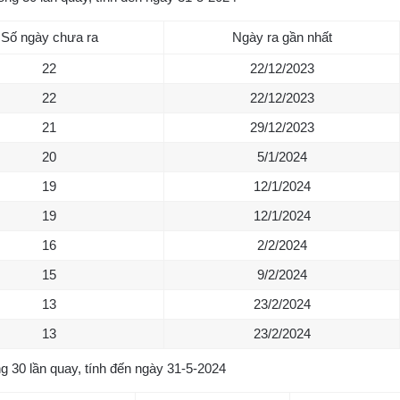
Số ngày chưa ra
Ngày ra gần nhất
22
22/12/2023
22
22/12/2023
21
29/12/2023
20
5/1/2024
19
12/1/2024
19
12/1/2024
16
2/2/2024
15
9/2/2024
13
23/2/2024
13
23/2/2024
g 30 lần quay, tính đến ngày 31-5-2024