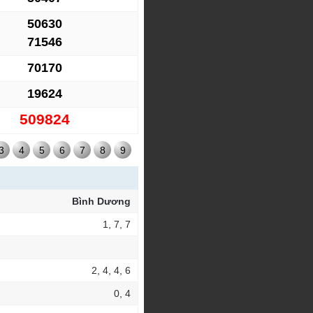
50630
71546
70170
19624
509824
3
4
5
6
7
8
9
Bình Dương
1, 7, 7
2, 4, 4, 6
0, 4