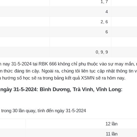
1, 7
4
2, 6
6
0, 9, 9
nay 31-5-2024 tại RBK 666 không chỉ phụ thuộc vào sự may mắn,
n thức đáng tin cậy. Ngoài ra, chúng tôi liên tục cập nhật thông tin
xu hướng số học sẽ ra trong bảng kết quả XSMN sẽ ra hôm nay.
ngày 31-5-2024: Bình Dương, Trà Vinh, Vĩnh Long:
trong 30 lần quay, tính đến ngày 31-5-2024
12 lần
11 lần