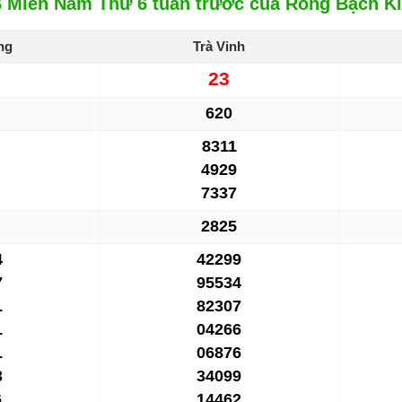
 Miền Nam Thứ 6 tuần trước của Rồng Bạch K
ng
Trà Vinh
23
620
8311
4929
7337
2825
4
42299
7
95534
1
82307
1
04266
1
06876
3
34099
6
14462