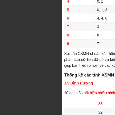
4
0, 1
5
0, 1, 3
6
4, 4, 8
7
3
8
8
9
7
Soi cầu XSMN chuẩn xác hôm 
phân tích dữ liệu đã có và kiế
giúp bạn hiểu rõ hơn về các 
Thống kê các tỉnh XSMN 
XS Bình Dương
10 con số
xuất hiện nhiều nhất
85
32