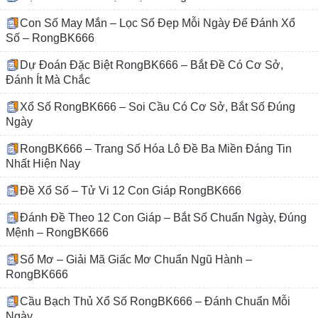
Con Số May Mắn – Lọc Số Đẹp Mỗi Ngày Để Đánh Xổ
Số – RongBK666
Dự Đoán Đặc Biệt RongBK666 – Bắt Đề Có Cơ Sở,
Đánh Ít Mà Chắc
Xổ Số RongBK666 – Soi Cầu Có Cơ Sở, Bắt Số Đúng
Ngày
RongBK666 – Trang Số Hóa Lô Đề Ba Miền Đáng Tin
Nhất Hiện Nay
Đề Xổ Số – Tử Vi 12 Con Giáp RongBK666
Đánh Đề Theo 12 Con Giáp – Bắt Số Chuẩn Ngày, Đúng
Mệnh – RongBK666
Sổ Mơ – Giải Mã Giấc Mơ Chuẩn Ngũ Hành –
RongBK666
Cầu Bạch Thủ Xổ Số RongBK666 – Đánh Chuẩn Mỗi
Ngày