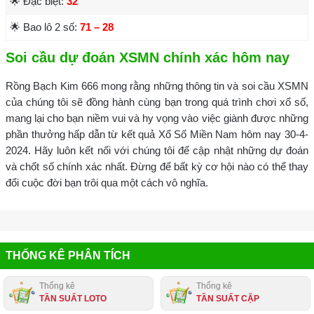
🌟 Đặc biệt:
32
🌟 Bao lô 2 số:
71 – 28
Soi cầu dự đoán XSMN chính xác hôm nay
Rồng Bạch Kim 666 mong rằng những thông tin và soi cầu XSMN
của chúng tôi sẽ đồng hành cùng bạn trong quá trình chơi xổ số,
mang lại cho bạn niềm vui và hy vọng vào việc giành được những
phần thưởng hấp dẫn từ kết quả Xổ Số Miền Nam hôm nay 30-4-
2024. Hãy luôn kết nối với chúng tôi để cập nhật những dự đoán
và chốt số chính xác nhất. Đừng để bất kỳ cơ hội nào có thể thay
đổi cuộc đời bạn trôi qua một cách vô nghĩa.
THỐNG KÊ PHÂN TÍCH
Thống kê
Thống kê
TẦN SUẤT LOTO
TẦN SUẤT CẶP