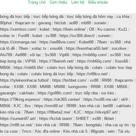
Trang chủ
Giới thiệu
Liên hệ
Điều khoản
bóng đá trực tiếp
|
trực tiếp bóng đá
|
trực tiếp bóng đá hôm nay
|
ca khia
|
90phut
|
thapcam tv
|
gavang
|
hitclub
|
ao88
|
mb88
|
sunwin
|
https://xemtiso.com/
|
kubet
|
https://llwin.online/
|
O8
|
Ku casino
|
Ku11
|
xoilac tv
|
Fun88
|
kubet
|
sv388
|
https://sv368.direct/
|
sunwin
|
https://zinmanga.net
|
https://ee88vie.com/
|
Kubet88
|
78win
|
sv368
|
nhà
cái lô đề
|
78win
|
xoilac tv
|
xoso66
|
https://keonhacai55.bet/
|
socolive
|
Alo789
|
Ae888
|
xôi lạc
|
Sv368
|
Vip66
|
https://mb66p.com/
|
sv368
|
truc
tiep bong da
|
VIP66
|
https://78winnh.net/
|
https://mb66q.com/
|
Xoso66
|
MB66
|
https://mb66.life/
|
colatv trực tiếp bóng đá
|
colatv
|
colatv truc tiep
bong da
|
colatv
|
colatv bóng đá trực tiếp
|
https://rr88co.net/
|
https://tylekeonhacai.futbol/
|
https://bshbet.com/
|
xx88
|
RR88
|
thapcamtv
|
xoilac
|
XX88
|
XX88
|
MM88
|
MM88
|
luongsontv
|
RR88
|
XX88
|
MB66
|
gavangtv
|
cakhiatv
|
https://go88fc.com/
|
trực tiếp nba
|
soi kèo
|
https://79king.express/
|
https://ok365.center/
|
https://xx88.me.uk/
|
ok9
|
MB66
|
KJC
|
8xx
|
https://mm88.io/
|
RR88
|
kèo nhà cái
|
bet88
|
cakhiatv
|
kèo nhà cái
|
78win
|
https://f8beta2.me/
|
KJC
|
https://rikvip97.art/
|
https://sunwin97.art/
|
https://kclub.team/
|
SHBET
|
xx88
|
8kbet
|
https://rr88.se.net/
|
kèo nhà cái
|
RR88
|
78win
|
bongdalu
|
nha cai uy tin
|
ty
le ca cuoc
|
7mcn
|
Xóc đĩa online
|
Kèo nhà cái 5
|
88goals
|
iwin
|
Tài xỉu