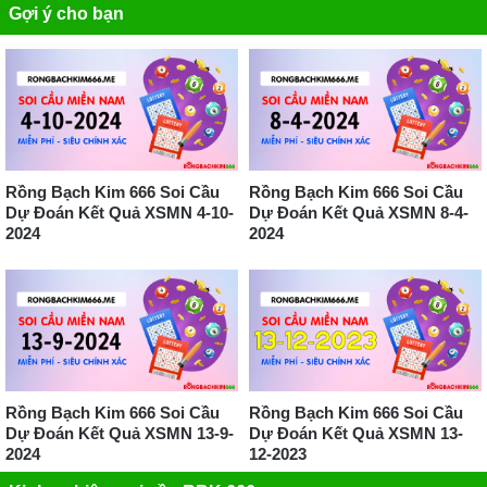
Gợi ý cho bạn
Rồng Bạch Kim 666 Soi Cầu
Rồng Bạch Kim 666 Soi Cầu
Dự Đoán Kết Quả XSMN 4-10-
Dự Đoán Kết Quả XSMN 8-4-
2024
2024
Rồng Bạch Kim 666 Soi Cầu
Rồng Bạch Kim 666 Soi Cầu
Dự Đoán Kết Quả XSMN 13-9-
Dự Đoán Kết Quả XSMN 13-
2024
12-2023