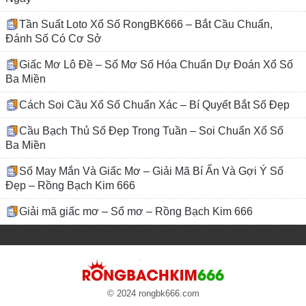
Tần Suất Loto Xổ Số RongBK666 – Bắt Cầu Chuẩn,
Đánh Số Có Cơ Sở
Giấc Mơ Lô Đề – Sổ Mơ Số Hóa Chuẩn Dự Đoán Xổ Số
Ba Miền
Cách Soi Cầu Xổ Số Chuẩn Xác – Bí Quyết Bắt Số Đẹp
Cầu Bạch Thủ Số Đẹp Trong Tuần – Soi Chuẩn Xổ Số
Ba Miền
Số May Mắn Và Giấc Mơ – Giải Mã Bí Ẩn Và Gợi Ý Số
Đẹp – Rồng Bạch Kim 666
Giải mã giấc mơ – Sổ mơ – Rồng Bạch Kim 666
© 2024 rongbk666.com