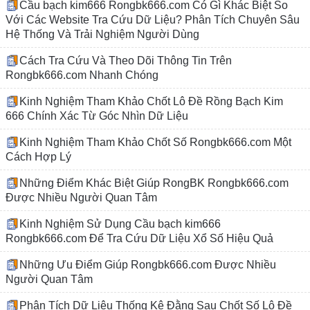
Cầu bạch kim666 Rongbk666.com Có Gì Khác Biệt So
Với Các Website Tra Cứu Dữ Liệu? Phân Tích Chuyên Sâu
Hệ Thống Và Trải Nghiệm Người Dùng
Cách Tra Cứu Và Theo Dõi Thông Tin Trên
Rongbk666.com Nhanh Chóng
Kinh Nghiệm Tham Khảo Chốt Lô Đề Rồng Bạch Kim
666 Chính Xác Từ Góc Nhìn Dữ Liệu
Kinh Nghiệm Tham Khảo Chốt Số Rongbk666.com Một
Cách Hợp Lý
Những Điểm Khác Biệt Giúp RongBK Rongbk666.com
Được Nhiều Người Quan Tâm
Kinh Nghiệm Sử Dụng Cầu bạch kim666
Rongbk666.com Để Tra Cứu Dữ Liệu Xổ Số Hiệu Quả
Những Ưu Điểm Giúp Rongbk666.com Được Nhiều
Người Quan Tâm
Phân Tích Dữ Liệu Thống Kê Đằng Sau Chốt Số Lô Đề