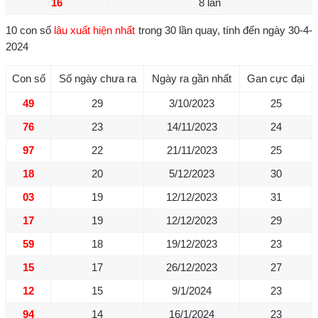
16
8 lần
10 con số
lâu xuất hiện nhất
trong 30 lần quay, tính đến ngày 30-4-
2024
Con số
Số ngày chưa ra
Ngày ra gần nhất
Gan cực đại
49
29
3/10/2023
25
76
23
14/11/2023
24
97
22
21/11/2023
25
18
20
5/12/2023
30
03
19
12/12/2023
31
17
19
12/12/2023
29
59
18
19/12/2023
23
15
17
26/12/2023
27
12
15
9/1/2024
23
94
14
16/1/2024
23