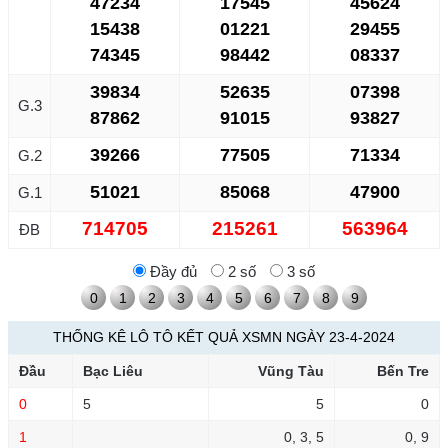
47234
17545
45624
15438
01221
29455
74345
98442
08337
39834
52635
07398
G.3
87862
91015
93827
39266
77505
71334
G.2
51021
85068
47900
G.1
714705
215261
563964
ĐB
Đầy đủ
2 số
3 số
0
1
2
3
4
5
6
7
8
9
THỐNG KÊ LÔ TÔ KẾT QUẢ XSMN NGÀY 23-4-2024
Đầu
Bạc Liêu
Vũng Tàu
Bến Tre
0
5
5
0
1
0, 3, 5
0, 9