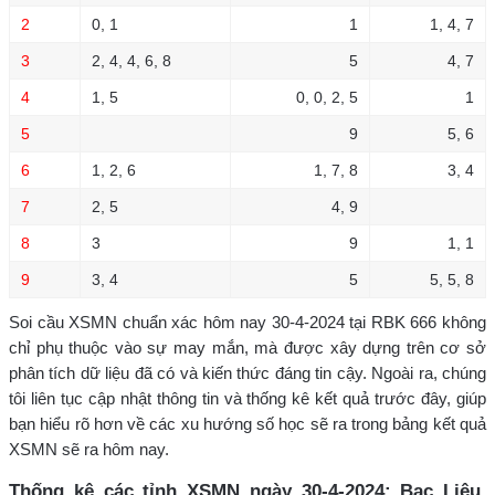
2
0, 1
1
1, 4, 7
3
2, 4, 4, 6, 8
5
4, 7
4
1, 5
0, 0, 2, 5
1
5
9
5, 6
6
1, 2, 6
1, 7, 8
3, 4
7
2, 5
4, 9
8
3
9
1, 1
9
3, 4
5
5, 5, 8
Soi cầu XSMN chuẩn xác hôm nay 30-4-2024 tại RBK 666 không
chỉ phụ thuộc vào sự may mắn, mà được xây dựng trên cơ sở
phân tích dữ liệu đã có và kiến thức đáng tin cậy. Ngoài ra, chúng
tôi liên tục cập nhật thông tin và thống kê kết quả trước đây, giúp
bạn hiểu rõ hơn về các xu hướng số học sẽ ra trong bảng kết quả
XSMN sẽ ra hôm nay.
Thống kê các tỉnh XSMN ngày 30-4-2024: Bạc Liêu,