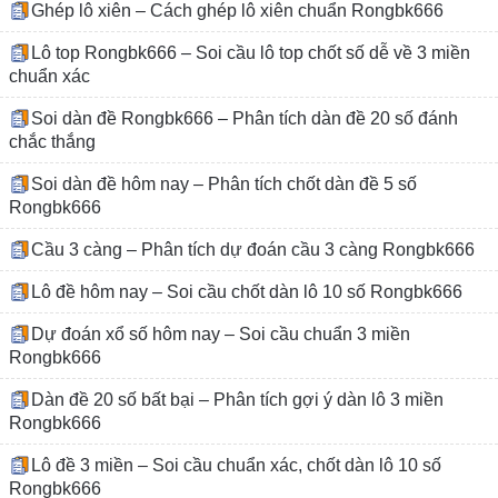
Ghép lô xiên – Cách ghép lô xiên chuẩn Rongbk666
Lô top Rongbk666 – Soi cầu lô top chốt số dễ về 3 miền
chuẩn xác
Soi dàn đề Rongbk666 – Phân tích dàn đề 20 số đánh
chắc thắng
Soi dàn đề hôm nay – Phân tích chốt dàn đề 5 số
Rongbk666
Cầu 3 càng – Phân tích dự đoán cầu 3 càng Rongbk666
Lô đề hôm nay – Soi cầu chốt dàn lô 10 số Rongbk666
Dự đoán xổ số hôm nay – Soi cầu chuẩn 3 miền
Rongbk666
Dàn đề 20 số bất bại – Phân tích gợi ý dàn lô 3 miền
Rongbk666
Lô đề 3 miền – Soi cầu chuẩn xác, chốt dàn lô 10 số
Rongbk666