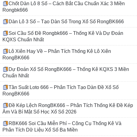
Chốt Dàn Lô 8 Số – Cách Bắt Cầu Chuẩn Xác 3 Miền
Rongbk666
Dàn Lô 3 Số – Tạo Dàn Số Trong Xổ Số RongBK666
Soi Cầu Số Đề Rongbk666 – Thống Kê Và Dự Đoán
KQXS Chuẩn Nhất
Lô Xiên Hay Về – Phân Tích Thống Kê Lô Xiên
RongBK666
Dự Đoán Xổ Số RongBK666 – Thống Kê KQXS 3 Miền
Chuẩn Nhất
Tần Suất Loto 666 – Phân Tích Tạo Dàn Đề Xổ Số
RongBK666
Đề Kép Lệch RongBK666 – Phân Tích Thống Kê Đề Kép
Âm Và Bí Mật Số Học Xổ Số 2026
RBK666 Soi Cầu Miễn Phí – Công Cụ Thống Kê Và
Phân Tích Dữ Liệu Xổ Số Ba Miền