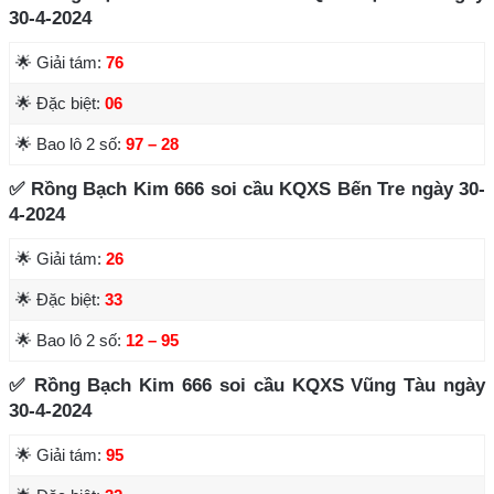
30-4-2024
🌟 Giải tám:
76
🌟 Đặc biệt:
06
🌟 Bao lô 2 số:
97 – 28
✅ Rồng Bạch Kim 666 soi cầu KQXS Bến Tre ngày 30-
4-2024
🌟 Giải tám:
26
🌟 Đặc biệt:
33
🌟 Bao lô 2 số:
12 – 95
✅ Rồng Bạch Kim 666 soi cầu KQXS Vũng Tàu ngày
30-4-2024
🌟 Giải tám:
95