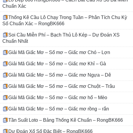
Chuẩn Xác
Thống Kê Cầu Lô Chạy Trong Tuần – Phân Tích Chu Kỳ
Số Chuẩn Xác – RongBK666
Soi Cầu Miễn Phí – Bạch Thủ Lô Kép – Dự Đoán XS
Chuẩn Nhất
Giải Mã Giấc Mơ – Sổ mơ – Giấc mơ Chó – Lợn
Giải Mã Giấc Mơ – Sổ mơ – Giấc mơ Khỉ – Gà
Giải Mã Giấc Mơ – Sổ mơ – Giấc mơ Ngựa – Dê
Giải Mã Giấc Mơ – Sổ mơ – Giấc mơ Chuột – Trâu
Giải Mã Giấc Mơ – Sổ mơ – Giấc mơ hổ – Mèo
Giải Mã Giấc Mơ – Sổ mơ – Giấc mơ rồng – rắn
Tần Suất Loto – Bảng Thống Kê Chuẩn – RongBK666
Dự Đoán Xổ Số Đặc Biệt – RongBK666