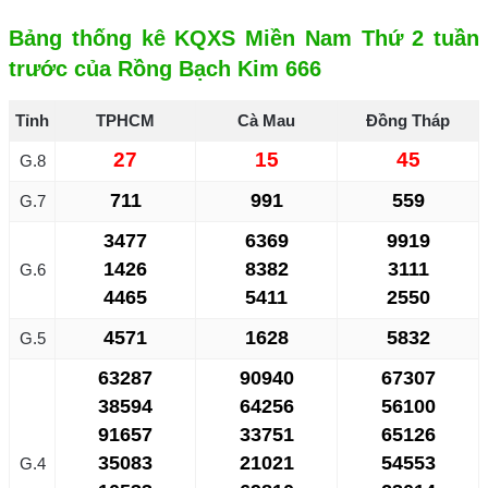
Bảng thống kê KQXS Miền Nam Thứ 2 tuần
trước của Rồng Bạch Kim 666
Tỉnh
TPHCM
Cà Mau
Đồng Tháp
27
15
45
G.8
711
991
559
G.7
3477
6369
9919
1426
8382
3111
G.6
4465
5411
2550
4571
1628
5832
G.5
63287
90940
67307
38594
64256
56100
91657
33751
65126
35083
21021
54553
G.4