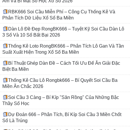
Âm Và Bí Mật Số Học Xổ Số 2026
RBK666 Soi Cầu Miễn Phí – Công Cụ Thống Kê Và
Phân Tích Dữ Liệu Xổ Số Ba Miền
Dàn Lô Đề Đẹp RongBK666 – Tuyệt Kỹ Soi Cầu Dàn Lô
3 Số Và 10 Số Bất Bại 2026
Thống Kê Loto RongBK666 – Phân Tích Lô Gan Và Tần
Suất Xuất Hiện Trong Xổ Số Ba Miền
Bí Thuật Ghép Dàn Đề – Cách Tối Ưu Để Ăn Giải Đặc
Biệt Ba Miền
Thống Kê Cầu Lô Rongbk666 – Bí Quyết Soi Cầu Ba
Miền Ăn Chắc 2026
Soi Cầu 3 Càng – Bí Kíp "Săn Rồng" Của Những Bậc
Thầy Số Học
Dự Đoán 666 – Phân Tích, Bí Kíp Soi Cầu 3 Miền Chốt
Số Là Trúng