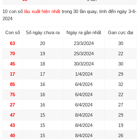
10 con số
lâu xuất hiện nhất
trong 30 lần quay, tính đến ngày 3-6-
2024
Con số
Số ngày chưa ra
Ngày ra gần nhất
Gan cực đại
63
20
23/3/2024
30
70
19
25/3/2024
22
45
18
30/3/2024
30
17
17
1/4/2024
29
85
16
6/4/2024
32
75
16
6/4/2024
22
27
16
6/4/2024
27
47
15
8/4/2024
29
43
15
8/4/2024
19
40
15
8/4/2024
26