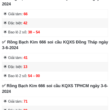
2024
🌟 Giải tám:
66
🌟 Đặc biệt:
42
🌟 Bao lô 2 số:
38 – 54
✅ Rồng Bạch Kim 666 soi cầu KQXS Đồng Tháp ngày
3-6-2024
🌟 Giải tám:
41
🌟 Đặc biệt:
13
🌟 Bao lô 2 số:
54 – 00
✅ Rồng Bạch Kim 666 soi cầu KQXS TPHCM ngày 3-6-
2024
🌟 Giải tám:
71