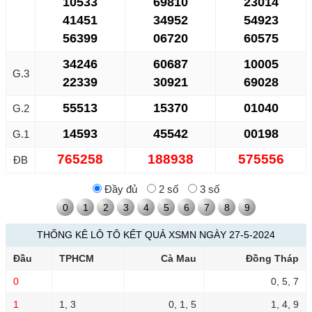
10533
69810
23014
41451
34952
54923
56399
06720
60575
34246
60687
10005
G.3
22339
30921
69028
55513
15370
01040
G.2
14593
45542
00198
G.1
765258
188938
575556
ĐB
Đầy đủ
2 số
3 số
0
1
2
3
4
5
6
7
8
9
THỐNG KÊ LÔ TÔ KẾT QUẢ XSMN NGÀY 27-5-2024
Đầu
TPHCM
Cà Mau
Đồng Tháp
0
0, 5, 7
1
1, 3
0, 1, 5
1, 4, 9