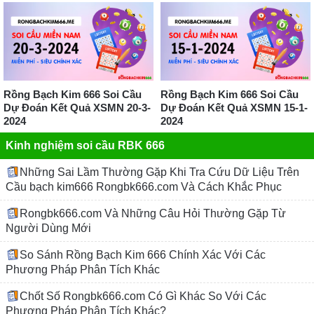
Rồng Bạch Kim 666 Soi Cầu
Rồng Bạch Kim 666 Soi Cầu
Dự Đoán Kết Quả XSMN 20-3-
Dự Đoán Kết Quả XSMN 15-1-
2024
2024
Kinh nghiệm soi cầu RBK 666
Những Sai Lầm Thường Gặp Khi Tra Cứu Dữ Liệu Trên
Cầu bạch kim666 Rongbk666.com Và Cách Khắc Phục
Rongbk666.com Và Những Câu Hỏi Thường Gặp Từ
Người Dùng Mới
So Sánh Rồng Bạch Kim 666 Chính Xác Với Các
Phương Pháp Phân Tích Khác
Chốt Số Rongbk666.com Có Gì Khác So Với Các
Phương Pháp Phân Tích Khác?