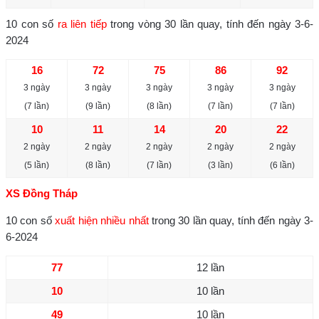
10 con số
ra liên tiếp
trong vòng 30 lần quay, tính đến ngày 3-6-
2024
16
72
75
86
92
3 ngày
3 ngày
3 ngày
3 ngày
3 ngày
(7 lần)
(9 lần)
(8 lần)
(7 lần)
(7 lần)
10
11
14
20
22
2 ngày
2 ngày
2 ngày
2 ngày
2 ngày
(5 lần)
(8 lần)
(7 lần)
(3 lần)
(6 lần)
XS Đồng Tháp
10 con số
xuất hiện nhiều nhất
trong 30 lần quay, tính đến ngày 3-
6-2024
77
12 lần
10
10 lần
49
10 lần