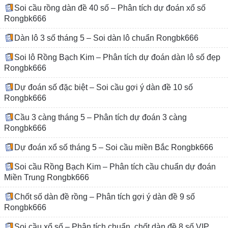
Soi cầu rồng dàn đề 40 số – Phân tích dự đoán xổ số
Rongbk666
Dàn lô 3 số tháng 5 – Soi dàn lô chuẩn Rongbk666
Soi lô Rồng Bạch Kim – Phân tích dự đoán dàn lô số đẹp
Rongbk666
Dự đoán số đặc biệt – Soi cầu gợi ý dàn đề 10 số
Rongbk666
Cầu 3 càng tháng 5 – Phân tích dự đoán 3 càng
Rongbk666
Dự đoán xổ số tháng 5 – Soi cầu miền Bắc Rongbk666
Soi cầu Rồng Bạch Kim – Phân tích cầu chuẩn dự đoán
Miền Trung Rongbk666
Chốt số dàn đề rồng – Phân tích gợi ý dàn đề 9 số
Rongbk666
Soi cầu xổ số – Phân tích chuẩn, chốt dàn đề 8 số VIP