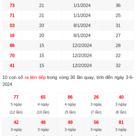
73
21
1/1/2024
36
71
21
1/1/2024
25
03
20
8/1/2024
31
16
20
8/1/2024
27
86
15
12/2/2024
28
70
15
12/2/2024
22
41
15
12/2/2024
32
10 con số
ra liên tiếp
trong vòng 30 lần quay, tính đến ngày 3-6-
2024
77
65
86
26
40
5 ngày
4 ngày
4 ngày
3 ngày
3 ngày
(12 lần)
(10 lần)
(5 lần)
(7 lần)
(6 lần)
42
48
49
56
81
3 ngày
3 ngày
3 ngày
3 ngày
3 ngày