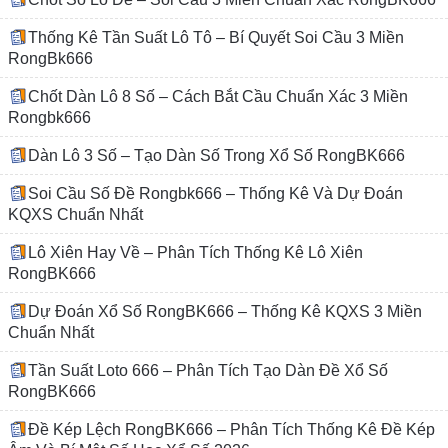
Thống Kê Tần Suất Lô Tô – Bí Quyết Soi Cầu 3 Miền
RongBk666
Chốt Dàn Lô 8 Số – Cách Bắt Cầu Chuẩn Xác 3 Miền
Rongbk666
Dàn Lô 3 Số – Tạo Dàn Số Trong Xổ Số RongBK666
Soi Cầu Số Đề Rongbk666 – Thống Kê Và Dự Đoán
KQXS Chuẩn Nhất
Lô Xiên Hay Về – Phân Tích Thống Kê Lô Xiên
RongBK666
Dự Đoán Xổ Số RongBK666 – Thống Kê KQXS 3 Miền
Chuẩn Nhất
Tần Suất Loto 666 – Phân Tích Tạo Dàn Đề Xổ Số
RongBK666
Đề Kép Lệch RongBK666 – Phân Tích Thống Kê Đề Kép