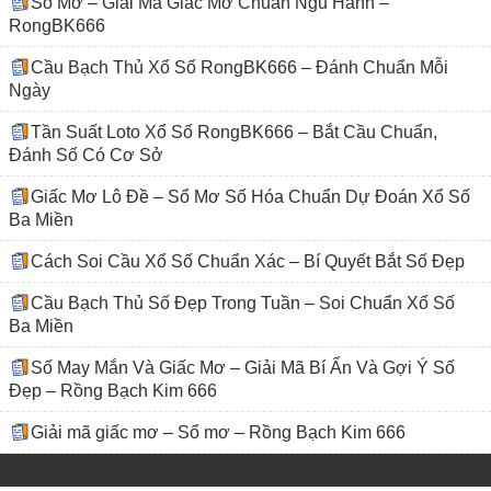
Sổ Mơ – Giải Mã Giấc Mơ Chuẩn Ngũ Hành –
RongBK666
Cầu Bạch Thủ Xổ Số RongBK666 – Đánh Chuẩn Mỗi
Ngày
Tần Suất Loto Xổ Số RongBK666 – Bắt Cầu Chuẩn,
Đánh Số Có Cơ Sở
Giấc Mơ Lô Đề – Sổ Mơ Số Hóa Chuẩn Dự Đoán Xổ Số
Ba Miền
Cách Soi Cầu Xổ Số Chuẩn Xác – Bí Quyết Bắt Số Đẹp
Cầu Bạch Thủ Số Đẹp Trong Tuần – Soi Chuẩn Xổ Số
Ba Miền
Số May Mắn Và Giấc Mơ – Giải Mã Bí Ẩn Và Gợi Ý Số
Đẹp – Rồng Bạch Kim 666
Giải mã giấc mơ – Sổ mơ – Rồng Bạch Kim 666