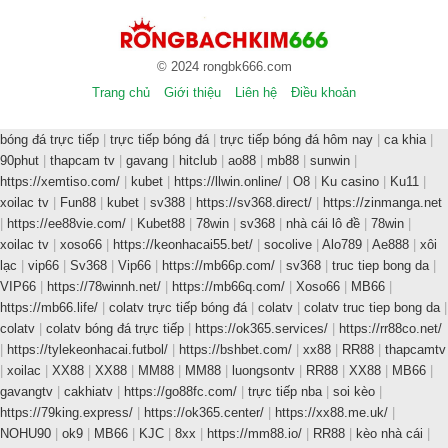
© 2024 rongbk666.com
Trang chủ
Giới thiệu
Liên hệ
Điều khoản
bóng đá trực tiếp
|
trực tiếp bóng đá
|
trực tiếp bóng đá hôm nay
|
ca khia
|
90phut
|
thapcam tv
|
gavang
|
hitclub
|
ao88
|
mb88
|
sunwin
|
https://xemtiso.com/
|
kubet
|
https://llwin.online/
|
O8
|
Ku casino
|
Ku11
|
xoilac tv
|
Fun88
|
kubet
|
sv388
|
https://sv368.direct/
|
https://zinmanga.net
|
https://ee88vie.com/
|
Kubet88
|
78win
|
sv368
|
nhà cái lô đề
|
78win
|
xoilac tv
|
xoso66
|
https://keonhacai55.bet/
|
socolive
|
Alo789
|
Ae888
|
xôi
lạc
|
vip66
|
Sv368
|
Vip66
|
https://mb66p.com/
|
sv368
|
truc tiep bong da
|
VIP66
|
https://78winnh.net/
|
https://mb66q.com/
|
Xoso66
|
MB66
|
https://mb66.life/
|
colatv trực tiếp bóng đá
|
colatv
|
colatv truc tiep bong da
|
colatv
|
colatv bóng đá trực tiếp
|
https://ok365.services/
|
https://rr88co.net/
|
https://tylekeonhacai.futbol/
|
https://bshbet.com/
|
xx88
|
RR88
|
thapcamtv
|
xoilac
|
XX88
|
XX88
|
MM88
|
MM88
|
luongsontv
|
RR88
|
XX88
|
MB66
|
gavangtv
|
cakhiatv
|
https://go88fc.com/
|
trực tiếp nba
|
soi kèo
|
https://79king.express/
|
https://ok365.center/
|
https://xx88.me.uk/
|
NOHU90
|
ok9
|
MB66
|
KJC
|
8xx
|
https://mm88.io/
|
RR88
|
kèo nhà cái
|