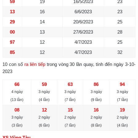
59
19
16/5/2023
23
13
16
6/6/2023
23
29
14
20/6/2023
25
00
13
27/6/2023
28
97
12
4/7/2023
25
85
12
4/7/2023
32
10 con số
ra liên tiếp
trong vòng 30 lần quay, tính đến ngày 3-10-
2023
66
59
63
86
94
4 ngày
3 ngày
3 ngày
3 ngày
3 ngày
(13 lần)
(4 lần)
(7 lần)
(9 lần)
(7 lần)
08
12
15
16
19
3 ngày
2 ngày
2 ngày
2 ngày
2 ngày
(3 lần)
(6 lần)
(7 lần)
(8 lần)
(4 lần)
XS Vũng Tàu