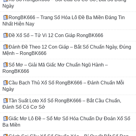
Ngày
RongBK666 – Trang Số Hóa Lô Đề Ba Miền Đáng Tin
Nhất Hiện Nay
Đề Xổ Số – Tử Vi 12 Con Giáp RongBK666
Đánh Đề Theo 12 Con Giáp – Bắt Số Chuẩn Ngày, Đúng
Mệnh – RongBK666
Sổ Mơ – Giải Mã Giấc Mơ Chuẩn Ngũ Hành –
RongBK666
Cầu Bạch Thủ Xổ Số RongBK666 – Đánh Chuẩn Mỗi
Ngày
Tần Suất Loto Xổ Số RongBK666 – Bắt Cầu Chuẩn,
Đánh Số Có Cơ Sở
Giấc Mơ Lô Đề – Sổ Mơ Số Hóa Chuẩn Dự Đoán Xổ Số
Ba Miền