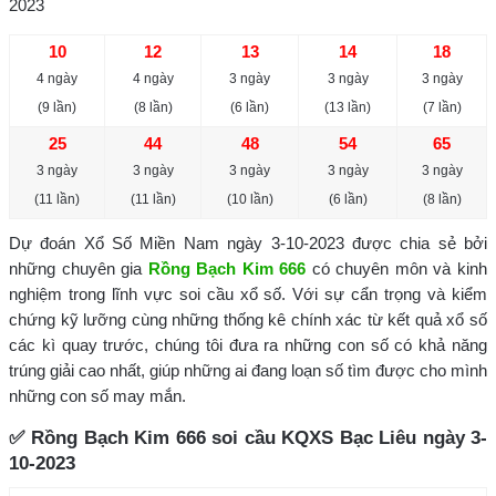
2023
10
12
13
14
18
4 ngày
4 ngày
3 ngày
3 ngày
3 ngày
(9 lần)
(8 lần)
(6 lần)
(13 lần)
(7 lần)
25
44
48
54
65
3 ngày
3 ngày
3 ngày
3 ngày
3 ngày
(11 lần)
(11 lần)
(10 lần)
(6 lần)
(8 lần)
Dự đoán Xổ Số Miền Nam ngày 3-10-2023 được chia sẻ bởi
những chuyên gia
Rồng Bạch Kim 666
có chuyên môn và kinh
nghiệm trong lĩnh vực soi cầu xổ số. Với sự cẩn trọng và kiểm
chứng kỹ lưỡng cùng những thống kê chính xác từ kết quả xổ số
các kì quay trước, chúng tôi đưa ra những con số có khả năng
trúng giải cao nhất, giúp những ai đang loạn số tìm được cho mình
những con số may mắn.
✅ Rồng Bạch Kim 666 soi cầu KQXS Bạc Liêu ngày 3-
10-2023