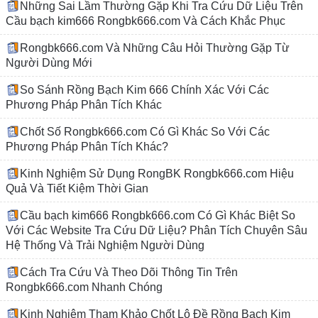
Những Sai Lầm Thường Gặp Khi Tra Cứu Dữ Liệu Trên
Cầu bạch kim666 Rongbk666.com Và Cách Khắc Phục
Rongbk666.com Và Những Câu Hỏi Thường Gặp Từ
Người Dùng Mới
So Sánh Rồng Bạch Kim 666 Chính Xác Với Các
Phương Pháp Phân Tích Khác
Chốt Số Rongbk666.com Có Gì Khác So Với Các
Phương Pháp Phân Tích Khác?
Kinh Nghiệm Sử Dụng RongBK Rongbk666.com Hiệu
Quả Và Tiết Kiệm Thời Gian
Cầu bạch kim666 Rongbk666.com Có Gì Khác Biệt So
Với Các Website Tra Cứu Dữ Liệu? Phân Tích Chuyên Sâu
Hệ Thống Và Trải Nghiệm Người Dùng
Cách Tra Cứu Và Theo Dõi Thông Tin Trên
Rongbk666.com Nhanh Chóng
Kinh Nghiệm Tham Khảo Chốt Lô Đề Rồng Bạch Kim