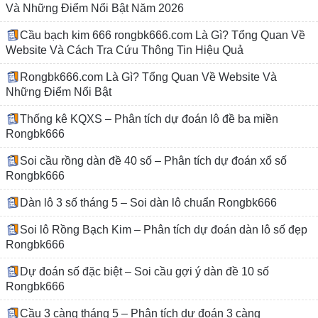
Và Những Điểm Nổi Bật Năm 2026
Cầu bạch kim 666 rongbk666.com Là Gì? Tổng Quan Về
Website Và Cách Tra Cứu Thông Tin Hiệu Quả
Rongbk666.com Là Gì? Tổng Quan Về Website Và
Những Điểm Nổi Bật
Thống kê KQXS – Phân tích dự đoán lô đề ba miền
Rongbk666
Soi cầu rồng dàn đề 40 số – Phân tích dự đoán xổ số
Rongbk666
Dàn lô 3 số tháng 5 – Soi dàn lô chuẩn Rongbk666
Soi lô Rồng Bạch Kim – Phân tích dự đoán dàn lô số đẹp
Rongbk666
Dự đoán số đặc biệt – Soi cầu gợi ý dàn đề 10 số
Rongbk666
Cầu 3 càng tháng 5 – Phân tích dự đoán 3 càng