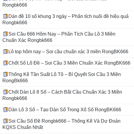
Rongbk666
Dàn đề 10 số khung 3 ngày – Phân tích nuôi đề hiệu quả
Rongbk666
Soi Cầu 666 Hôm Nay – Phân Tích Cầu Lô 3 Miền
Chuẩn Xác Rongbk666
Lô top hôm nay – Soi cầu chuẩn xác 3 miền RongBK666
Chốt Số Lô Đề – Soi Cầu 3 Miền Chuẩn Xác RongBK666
Thống Kê Tần Suất Lô Tô – Bí Quyết Soi Cầu 3 Miền
RongBk666
Chốt Dàn Lô 8 Số – Cách Bắt Cầu Chuẩn Xác 3 Miền
Rongbk666
Dàn Lô 3 Số – Tạo Dàn Số Trong Xổ Số RongBK666
Soi Cầu Số Đề Rongbk666 – Thống Kê Và Dự Đoán
KQXS Chuẩn Nhất