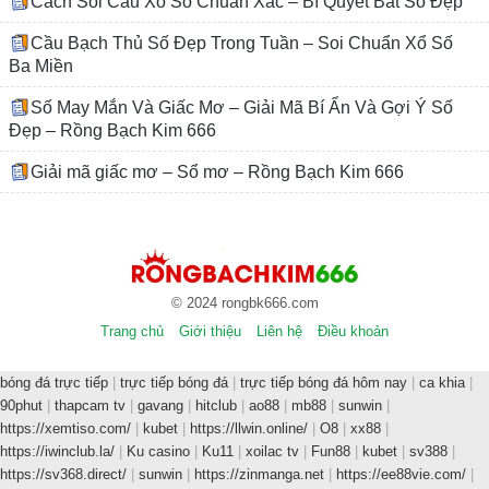
Cách Soi Cầu Xổ Số Chuẩn Xác – Bí Quyết Bắt Số Đẹp
Cầu Bạch Thủ Số Đẹp Trong Tuần – Soi Chuẩn Xổ Số
Ba Miền
Số May Mắn Và Giấc Mơ – Giải Mã Bí Ẩn Và Gợi Ý Số
Đẹp – Rồng Bạch Kim 666
Giải mã giấc mơ – Sổ mơ – Rồng Bạch Kim 666
© 2024 rongbk666.com
Trang chủ
Giới thiệu
Liên hệ
Điều khoản
bóng đá trực tiếp
|
trực tiếp bóng đá
|
trực tiếp bóng đá hôm nay
|
ca khia
|
90phut
|
thapcam tv
|
gavang
|
hitclub
|
ao88
|
mb88
|
sunwin
|
https://xemtiso.com/
|
kubet
|
https://llwin.online/
|
O8
|
xx88
|
https://iwinclub.la/
|
Ku casino
|
Ku11
|
xoilac tv
|
Fun88
|
kubet
|
sv388
|
https://sv368.direct/
|
sunwin
|
https://zinmanga.net
|
https://ee88vie.com/
|