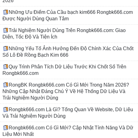
2026
Những Ưu Điểm Của Cầu bạch kim666 Rongbk666.com
Được Người Dùng Quan Tâm
Trải Nghiệm Người Dùng Trên Rongbk666.com: Giao
Diện, Tốc Độ Và Tiện Ích
Những Yếu Tố Ảnh Hưởng Đến Độ Chính Xác Của Chốt
Số Lô Đề Rồng Bạch Kim 666
Quy Trình Phân Tích Dữ Liệu Trước Khi Chốt Số Trên
Rongbk666.com
RongBK Rongbk666.com Có Gì Mới Trong Năm 2026?
Những Cập Nhật Đáng Chú Ý Về Hệ Thống Dữ Liệu Và
Trải Nghiệm Người Dùng
Rongbk666.com Là Gì? Tổng Quan Về Website, Dữ Liệu
Và Trải Nghiệm Người Dùng
Rongbk666.com Có Gì Mới? Cập Nhật Tính Năng Và Dữ
Liệu Mới Nhất