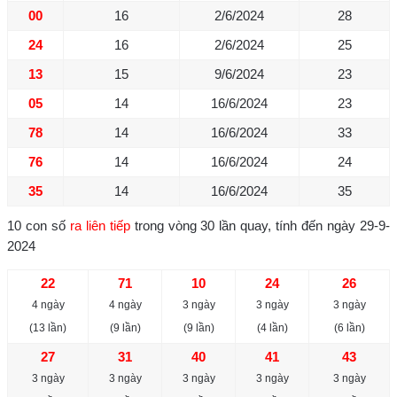
00
16
2/6/2024
28
24
16
2/6/2024
25
13
15
9/6/2024
23
05
14
16/6/2024
23
78
14
16/6/2024
33
76
14
16/6/2024
24
35
14
16/6/2024
35
10 con số
ra liên tiếp
trong vòng 30 lần quay, tính đến ngày 29-9-
2024
22
71
10
24
26
4 ngày
4 ngày
3 ngày
3 ngày
3 ngày
(13 lần)
(9 lần)
(9 lần)
(4 lần)
(6 lần)
27
31
40
41
43
3 ngày
3 ngày
3 ngày
3 ngày
3 ngày