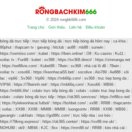
© 2024 rongbk666.com
Trang chủ
Giới thiệu
Liên hệ
Điều khoản
bóng đá trực tiếp
|
trực tiếp bóng đá
|
trực tiếp bóng đá hôm nay
|
ca khia
|
90phut
|
thapcam tv
|
gavang
|
hitclub
|
ao88
|
mb88
|
sunwin
|
https://xemtiso.com/
|
kubet
|
https://llwin.online/
|
O8
|
Ku casino
|
Ku11
|
xoilac tv
|
Fun88
|
kubet
|
sv388
|
https://sv368.direct/
|
https://zinmanga.net
|
https://ee88vie.com/
|
Kubet88
|
78win
|
sv368
|
nhà cái lô đề
|
78win
|
xoilac tv
|
xoso66
|
https://keonhacai55.bet/
|
socolive
|
Alo789
|
Ae888
|
xôi
lạc
|
vip66
|
Sv368
|
Vip66
|
https://mb66p.com/
|
sv368
|
truc tiep bong da
|
VIP66
|
https://78winnh.net/
|
https://mb66q.com/
|
Xoso66
|
MB66
|
https://mb66.life/
|
colatv trực tiếp bóng đá
|
colatv
|
colatv truc tiep bong da
|
colatv
|
colatv bóng đá trực tiếp
|
https://ok365.services/
|
https://rr88co.net/
|
https://tylekeonhacai.futbol/
|
https://bshbet.com/
|
xx88
|
RR88
|
thapcamtv
|
xoilac
|
XX88
|
XX88
|
MM88
|
MM88
|
luongsontv
|
RR88
|
XX88
|
MB66
|
gavangtv
|
cakhiatv
|
https://go88fc.com/
|
trực tiếp nba
|
soi kèo
|
https://79king.express/
|
https://ok365.center/
|
https://xx88.me.uk/
|
NOHU90
|
ok9
|
MB66
|
KJC
|
8xx
|
https://mm88.io/
|
RR88
|
kèo nhà cái
|