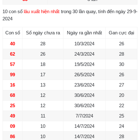
10 con số
lâu xuất hiện nhất
trong 30 lần quay, tính đến ngày 29-9-
2024
Con số
Số ngày chưa ra
Ngày ra gần nhất
Gan cực đại
40
28
10/3/2024
26
62
26
24/3/2024
28
57
18
19/5/2024
30
99
17
26/5/2024
26
16
13
23/6/2024
27
68
12
30/6/2024
20
25
12
30/6/2024
22
49
11
7/7/2024
25
09
10
14/7/2024
24
86
10
14/7/2024
28