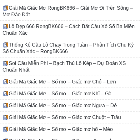
Giải Mã Giấc Mơ RongBK666 – Giải Mơ Đi Trên Sông –
Mơ Đào Đất
Lô Đẹp 666 RongBK666 – Cách Bắt Cầu Xổ Số Ba Miền
Chuẩn Xác
Thống Kê Cầu Lô Chạy Trong Tuần – Phân Tích Chu Kỳ
Số Chuẩn Xác – RongBK666
Soi Cầu Miễn Phí – Bạch Thủ Lô Kép – Dự Đoán XS
Chuẩn Nhất
Giải Mã Giấc Mơ – Sổ mơ – Giấc mơ Chó – Lợn
Giải Mã Giấc Mơ – Sổ mơ – Giấc mơ Khỉ – Gà
Giải Mã Giấc Mơ – Sổ mơ – Giấc mơ Ngựa – Dê
Giải Mã Giấc Mơ – Sổ mơ – Giấc mơ Chuột – Trâu
Giải Mã Giấc Mơ – Sổ mơ – Giấc mơ hổ – Mèo