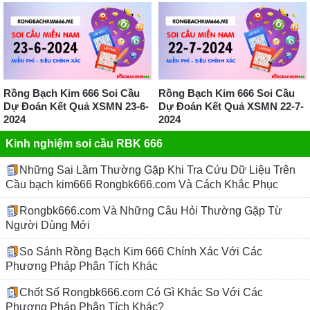
Rồng Bạch Kim 666 Soi Cầu
Rồng Bạch Kim 666 Soi Cầu
Dự Đoán Kết Quả XSMN 23-6-
Dự Đoán Kết Quả XSMN 22-7-
2024
2024
Kinh nghiệm soi cầu RBK 666
Những Sai Lầm Thường Gặp Khi Tra Cứu Dữ Liệu Trên
Cầu bạch kim666 Rongbk666.com Và Cách Khắc Phục
Rongbk666.com Và Những Câu Hỏi Thường Gặp Từ
Người Dùng Mới
So Sánh Rồng Bạch Kim 666 Chính Xác Với Các
Phương Pháp Phân Tích Khác
Chốt Số Rongbk666.com Có Gì Khác So Với Các
Phương Pháp Phân Tích Khác?