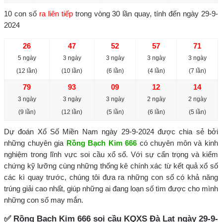
10 con số
ra liên tiếp
trong vòng 30 lần quay, tính đến ngày 29-9-
2024
26
47
52
57
71
5 ngày
3 ngày
3 ngày
3 ngày
3 ngày
(12 lần)
(10 lần)
(6 lần)
(4 lần)
(7 lần)
79
93
09
12
14
3 ngày
3 ngày
3 ngày
2 ngày
2 ngày
(9 lần)
(12 lần)
(5 lần)
(6 lần)
(5 lần)
Dự đoán Xổ Số Miền Nam ngày 29-9-2024 được chia sẻ bởi
những chuyên gia
Rồng Bạch Kim 666
có chuyên môn và kinh
nghiệm trong lĩnh vực soi cầu xổ số. Với sự cẩn trọng và kiểm
chứng kỹ lưỡng cùng những thống kê chính xác từ kết quả xổ số
các kì quay trước, chúng tôi đưa ra những con số có khả năng
trúng giải cao nhất, giúp những ai đang loạn số tìm được cho mình
những con số may mắn.
✅ Rồng Bạch Kim 666 soi cầu KQXS Đà Lạt ngày 29-9-