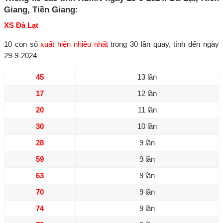
Giang, Tiền Giang:
XS Đà Lạt
10 con số
xuất hiện nhiều nhất
trong 30 lần quay, tính đến ngày
29-9-2024
45
13 lần
17
12 lần
20
11 lần
30
10 lần
28
9 lần
59
9 lần
63
9 lần
70
9 lần
74
9 lần