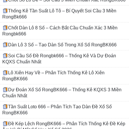
Thống Kê Tần Suất Lô Tô – Bí Quyết Soi Cầu 3 Miền
RongBk666
Chốt Dàn Lô 8 Số – Cách Bắt Cầu Chuẩn Xác 3 Miền
Rongbk666
Dàn Lô 3 Số – Tạo Dàn Số Trong Xổ Số RongBK666
Soi Cầu Số Đề Rongbk666 – Thống Kê Và Dự Đoán
KQXS Chuẩn Nhất
Lô Xiên Hay Về – Phân Tích Thống Kê Lô Xiên
RongBK666
Dự Đoán Xổ Số RongBK666 – Thống Kê KQXS 3 Miền
Chuẩn Nhất
Tần Suất Loto 666 – Phân Tích Tạo Dàn Đề Xổ Số
RongBK666
Đề Kép Lệch RongBK666 – Phân Tích Thống Kê Đề Kép