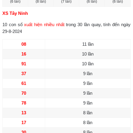
(6 lần)
(8 lần)
(7 lần)
(6 lần)
(6 lần)
XS Tây Ninh
10 con số
xuất hiện nhiều nhất
trong 30 lần quay, tính đến ngày
29-8-2024
08
11 lần
16
10 lần
91
10 lần
37
9 lần
61
9 lần
70
9 lần
78
9 lần
13
8 lần
17
8 lần
30
8 lần