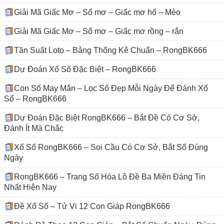
Giải Mã Giấc Mơ – Sổ mơ – Giấc mơ hổ – Mèo
Giải Mã Giấc Mơ – Sổ mơ – Giấc mơ rồng – rắn
Tần Suất Loto – Bảng Thống Kê Chuẩn – RongBK666
Dự Đoán Xổ Số Đặc Biệt – RongBK666
Con Số May Mắn – Lọc Số Đẹp Mỗi Ngày Để Đánh Xổ
Số – RongBK666
Dự Đoán Đặc Biệt RongBK666 – Bắt Đề Có Cơ Sở,
Đánh Ít Mà Chắc
Xổ Số RongBK666 – Soi Cầu Có Cơ Sở, Bắt Số Đúng
Ngày
RongBK666 – Trang Số Hóa Lô Đề Ba Miền Đáng Tin
Nhất Hiện Nay
Đề Xổ Số – Tử Vi 12 Con Giáp RongBK666