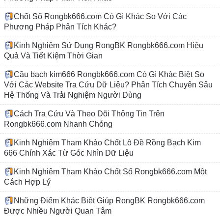
Chốt Số Rongbk666.com Có Gì Khác So Với Các
Phương Pháp Phân Tích Khác?
Kinh Nghiệm Sử Dụng RongBK Rongbk666.com Hiệu
Quả Và Tiết Kiệm Thời Gian
Cầu bạch kim666 Rongbk666.com Có Gì Khác Biệt So
Với Các Website Tra Cứu Dữ Liệu? Phân Tích Chuyên Sâu
Hệ Thống Và Trải Nghiệm Người Dùng
Cách Tra Cứu Và Theo Dõi Thông Tin Trên
Rongbk666.com Nhanh Chóng
Kinh Nghiệm Tham Khảo Chốt Lô Đề Rồng Bạch Kim
666 Chính Xác Từ Góc Nhìn Dữ Liệu
Kinh Nghiệm Tham Khảo Chốt Số Rongbk666.com Một
Cách Hợp Lý
Những Điểm Khác Biệt Giúp RongBK Rongbk666.com
Được Nhiều Người Quan Tâm