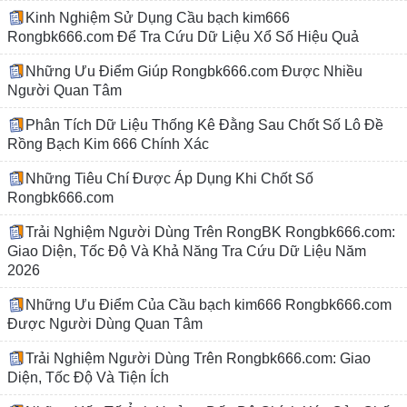
Kinh Nghiệm Sử Dụng Cầu bạch kim666
Rongbk666.com Để Tra Cứu Dữ Liệu Xổ Số Hiệu Quả
Những Ưu Điểm Giúp Rongbk666.com Được Nhiều
Người Quan Tâm
Phân Tích Dữ Liệu Thống Kê Đằng Sau Chốt Số Lô Đề
Rồng Bạch Kim 666 Chính Xác
Những Tiêu Chí Được Áp Dụng Khi Chốt Số
Rongbk666.com
Trải Nghiệm Người Dùng Trên RongBK Rongbk666.com:
Giao Diện, Tốc Độ Và Khả Năng Tra Cứu Dữ Liệu Năm
2026
Những Ưu Điểm Của Cầu bạch kim666 Rongbk666.com
Được Người Dùng Quan Tâm
Trải Nghiệm Người Dùng Trên Rongbk666.com: Giao
Diện, Tốc Độ Và Tiện Ích