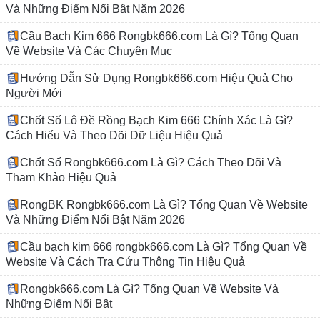
Và Những Điểm Nổi Bật Năm 2026
Cầu Bạch Kim 666 Rongbk666.com Là Gì? Tổng Quan
Về Website Và Các Chuyên Mục
Hướng Dẫn Sử Dụng Rongbk666.com Hiệu Quả Cho
Người Mới
Chốt Số Lô Đề Rồng Bạch Kim 666 Chính Xác Là Gì?
Cách Hiểu Và Theo Dõi Dữ Liệu Hiệu Quả
Chốt Số Rongbk666.com Là Gì? Cách Theo Dõi Và
Tham Khảo Hiệu Quả
RongBK Rongbk666.com Là Gì? Tổng Quan Về Website
Và Những Điểm Nổi Bật Năm 2026
Cầu bạch kim 666 rongbk666.com Là Gì? Tổng Quan Về
Website Và Cách Tra Cứu Thông Tin Hiệu Quả
Rongbk666.com Là Gì? Tổng Quan Về Website Và
Những Điểm Nổi Bật