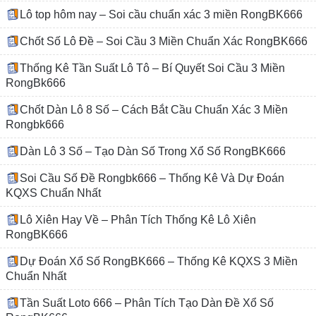
Lô top hôm nay – Soi cầu chuẩn xác 3 miền RongBK666
Chốt Số Lô Đề – Soi Cầu 3 Miền Chuẩn Xác RongBK666
Thống Kê Tần Suất Lô Tô – Bí Quyết Soi Cầu 3 Miền
RongBk666
Chốt Dàn Lô 8 Số – Cách Bắt Cầu Chuẩn Xác 3 Miền
Rongbk666
Dàn Lô 3 Số – Tạo Dàn Số Trong Xổ Số RongBK666
Soi Cầu Số Đề Rongbk666 – Thống Kê Và Dự Đoán
KQXS Chuẩn Nhất
Lô Xiên Hay Về – Phân Tích Thống Kê Lô Xiên
RongBK666
Dự Đoán Xổ Số RongBK666 – Thống Kê KQXS 3 Miền
Chuẩn Nhất
Tần Suất Loto 666 – Phân Tích Tạo Dàn Đề Xổ Số