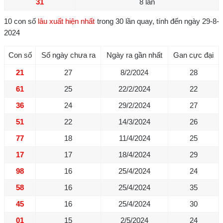
31
8 lần
10 con số
lâu xuất hiện nhất
trong 30 lần quay, tính đến ngày 29-8-
2024
Con số
Số ngày chưa ra
Ngày ra gần nhất
Gan cực đại
21
27
8/2/2024
28
61
25
22/2/2024
22
36
24
29/2/2024
27
51
22
14/3/2024
26
77
18
11/4/2024
25
17
17
18/4/2024
29
98
16
25/4/2024
24
58
16
25/4/2024
35
45
16
25/4/2024
30
01
15
2/5/2024
24