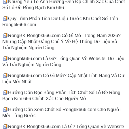
Những Yếu Tố Ảnh Hưởng Đến Độ Chính Xác Của Chốt
Số Lô Đề Rồng Bạch Kim 666
Quy Trình Phân Tích Dữ Liệu Trước Khi Chốt Số Trên
Rongbk666.com
RongBK Rongbk666.com Có Gì Mới Trong Năm 2026?
Những Cập Nhật Đáng Chú Ý Về Hệ Thống Dữ Liệu Và
Trải Nghiệm Người Dùng
Rongbk666.com Là Gì? Tổng Quan Về Website, Dữ Liệu
Và Trải Nghiệm Người Dùng
Rongbk666.com Có Gì Mới? Cập Nhật Tính Năng Và Dữ
Liệu Mới Nhất
Hướng Dẫn Đọc Bảng Phân Tích Chốt Số Lô Đề Rồng
Bạch Kim 666 Chính Xác Cho Người Mới
Hướng Dẫn Xem Chốt Số Rongbk666.com Cho Người
Mới Từng Bước
RongBK Rongbk666.com Là Gì? Tổng Quan Về Website