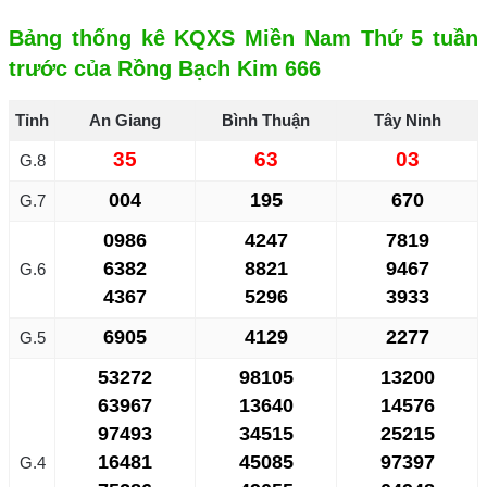
Bảng thống kê KQXS Miền Nam Thứ 5 tuần
trước của Rồng Bạch Kim 666
Tỉnh
An Giang
Bình Thuận
Tây Ninh
35
63
03
G.8
004
195
670
G.7
0986
4247
7819
6382
8821
9467
G.6
4367
5296
3933
6905
4129
2277
G.5
53272
98105
13200
63967
13640
14576
97493
34515
25215
16481
45085
97397
G.4