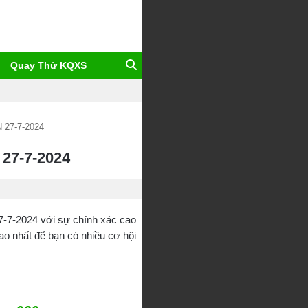
Thí
Quay Thử KQXS
chủ
muốn
 27-7-2024
tìm
27-7-2024
gì?
-7-2024 với sự chính xác cao
cao nhất để bạn có nhiều cơ hội