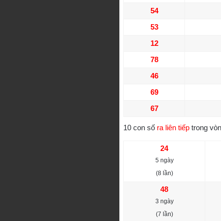
54
53
12
78
46
69
67
10 con số
ra liên tiếp
trong vòn
24
5 ngày
(8 lần)
48
3 ngày
(7 lần)