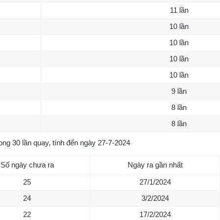
11 lần
10 lần
10 lần
10 lần
10 lần
9 lần
8 lần
8 lần
ong 30 lần quay, tính đến ngày 27-7-2024
Số ngày chưa ra
Ngày ra gần nhất
25
27/1/2024
24
3/2/2024
22
17/2/2024