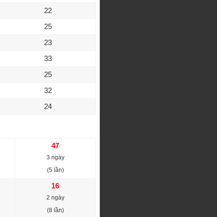
22
25
23
33
25
32
24
47
3 ngày
(5 lần)
16
2 ngày
(8 lần)