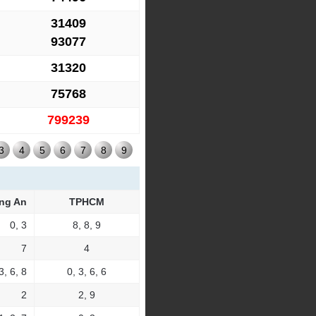
31409
93077
31320
75768
799239
3
4
5
6
7
8
9
ng An
TPHCM
0, 3
8, 8, 9
7
4
3, 6, 8
0, 3, 6, 6
2
2, 9