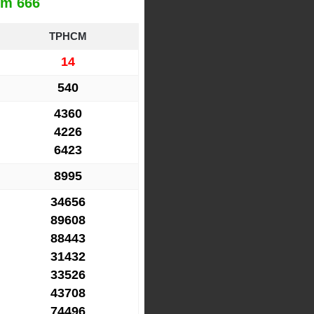
im 666
TPHCM
14
540
4360
4226
6423
8995
34656
89608
88443
31432
33526
43708
74496