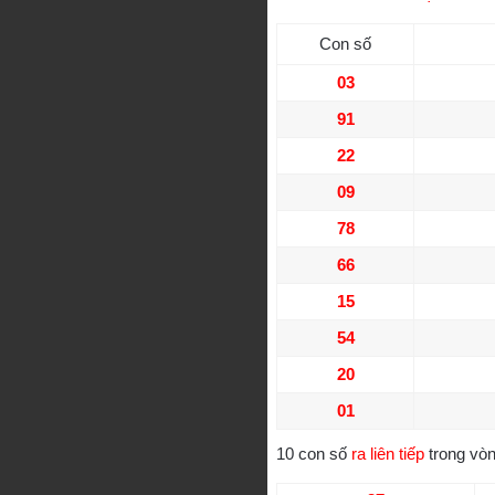
Con số
03
91
22
09
78
66
15
54
20
01
10 con số
ra liên tiếp
trong vòn