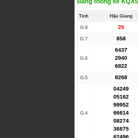
Bảng thống kê KQXS
Tỉnh
Hậu Giang
25
G.8
858
G.7
6437
2940
G.6
6822
8268
G.5
04249
05162
99952
66614
G.4
08274
36875
62496