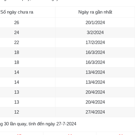
Số ngày chưa ra
Ngày ra gần nhất
26
20/1/2024
24
3/2/2024
22
17/2/2024
18
16/3/2024
18
16/3/2024
14
13/4/2024
14
13/4/2024
13
20/4/2024
13
20/4/2024
12
27/4/2024
g 30 lần quay, tính đến ngày 27-7-2024