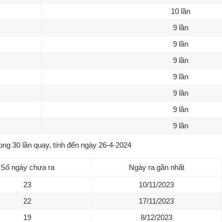
10 lần
9 lần
9 lần
9 lần
9 lần
9 lần
9 lần
9 lần
ong 30 lần quay, tính đến ngày 26-4-2024
Số ngày chưa ra
Ngày ra gần nhất
23
10/11/2023
22
17/11/2023
19
8/12/2023