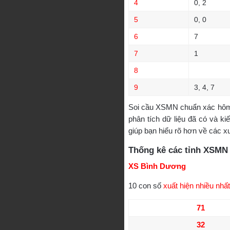
4
0, 2
5
0, 0
6
7
7
1
8
9
3, 4, 7
Soi cầu XSMN chuẩn xác hôm 
phân tích dữ liệu đã có và kiế
giúp bạn hiểu rõ hơn về các 
Thống kê các tỉnh XSMN 
XS Bình Dương
10 con số
xuất hiện nhiều nhất
71
32