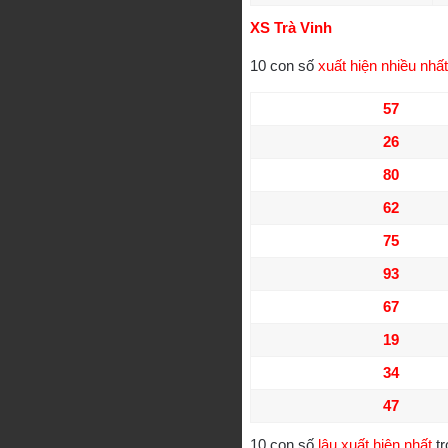
XS Trà Vinh
10 con số
xuất hiện nhiều nhất
57
26
80
62
75
93
67
19
34
47
10 con số
lâu xuất hiện nhất
tr