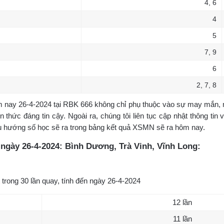
4, 6
4
5
7, 9
6
2, 7, 8
nay 26-4-2024 tại RBK 666 không chỉ phụ thuộc vào sự may mắn,
n thức đáng tin cậy. Ngoài ra, chúng tôi liên tục cập nhật thông tin
xu hướng số học sẽ ra trong bảng kết quả XSMN sẽ ra hôm nay.
ngày 26-4-2024: Bình Dương, Trà Vinh, Vĩnh Long:
trong 30 lần quay, tính đến ngày 26-4-2024
12 lần
11 lần