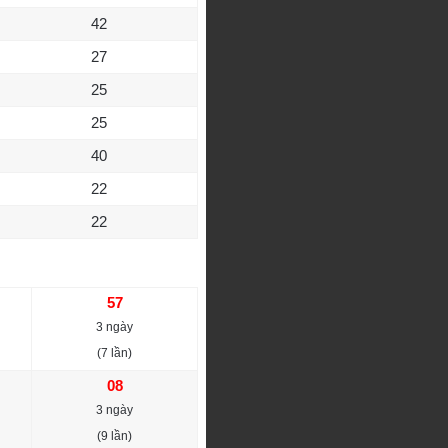
42
27
25
25
40
22
22
57
3 ngày
(7 lần)
08
3 ngày
(9 lần)