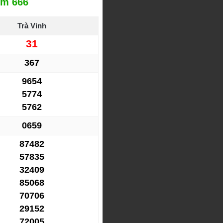
im 666
Trà Vinh
31
367
9654
5774
5762
0659
87482
57835
32409
85068
70706
29152
72005