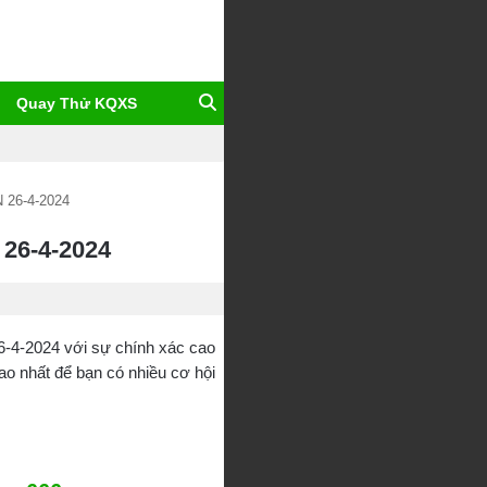
Thí
Quay Thử KQXS
chủ
muốn
 26-4-2024
tìm
26-4-2024
gì?
-4-2024 với sự chính xác cao
cao nhất để bạn có nhiều cơ hội