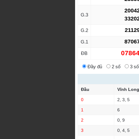
2004
G.3
3320
2112
G.2
8706
G.1
0786
ĐB
Đầy đủ
2 số
3 số
Đầu
Vĩnh Lon
0
2, 3, 5
1
6
2
0, 9
3
0, 4, 5