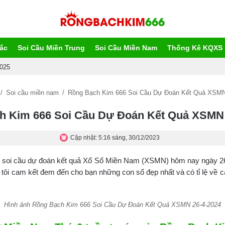
ắc
Soi Cầu Miền Trung
Soi Cầu Miền Nam
Thống Kê KQXS
2025
/
Soi cầu miền nam
/
Rồng Bạch Kim 666 Soi Cầu Dự Đoán Kết Quả XSMN
h Kim 666 Soi Cầu Dự Đoán Kết Quả XSMN 
Cập nhật: 5:16 sáng, 30/12/2023
soi cầu dự đoán kết quả Xổ Số Miền Nam (XSMN) hôm nay ngày 26
ng tôi cam kết đem đến cho bạn những con số đẹp nhất và có tỉ lệ về 
Hình ảnh Rồng Bạch Kim 666 Soi Cầu Dự Đoán Kết Quả XSMN 26-4-2024