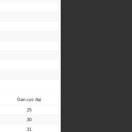
Gan cực đại
25
30
31