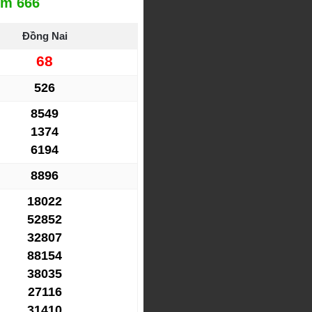
im 666
Đồng Nai
68
526
8549
1374
6194
8896
18022
52852
32807
88154
38035
27116
31410