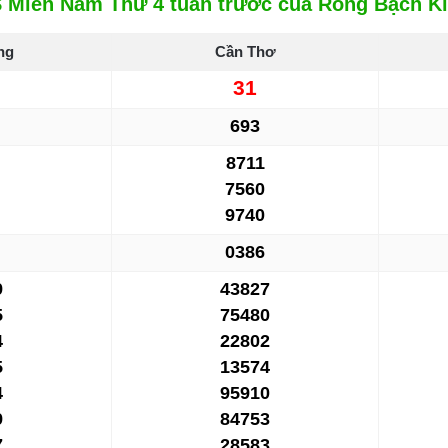
 Miền Nam Thứ 4 tuần trước của Rồng Bạch K
ng
Cần Thơ
31
693
8711
7560
9740
0386
9
43827
5
75480
4
22802
5
13574
4
95910
9
84753
7
28583