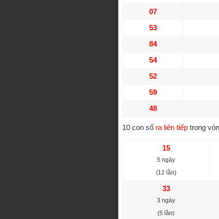
07
53
84
54
52
59
48
10 con số
ra liên tiếp
trong vòn
15
5 ngày
(12 lần)
33
3 ngày
(5 lần)