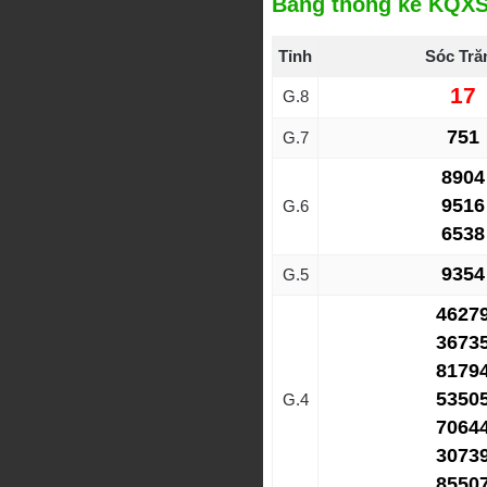
Bảng thống kê KQXS
Tỉnh
Sóc Tră
17
G.8
751
G.7
8904
9516
G.6
6538
9354
G.5
4627
3673
8179
5350
G.4
7064
3073
8550