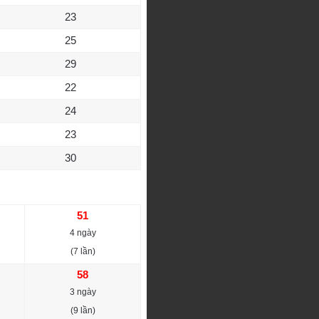
23
25
29
22
24
23
30
51
4 ngày
(7 lần)
58
3 ngày
(9 lần)