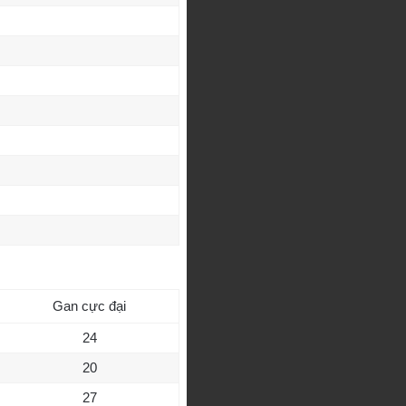
Gan cực đại
24
20
27