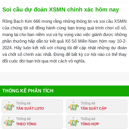
Soi cầu dự đoán XSMN chính xác hôm nay
Rồng Bạch Kim 666 mong rằng những thông tin và soi cầu XSMN
của chúng tôi sẽ đồng hành cùng bạn trong quá trình chơi xổ số,
mang lại cho bạn niềm vui và hy vọng vào việc giành được những
phần thưởng hấp dẫn từ kết quả Xổ Số Miền Nam hôm nay 10-2-
2024. Hãy luôn kết nối với chúng tôi để cập nhật những dự đoán
và chốt số chính xác nhất. Đừng để bất kỳ cơ hội nào có thể thay
đổi cuộc đời bạn trôi qua một cách vô nghĩa.
THỐNG KÊ PHÂN TÍCH
Thống kê
Thống kê
TẦN SUẤT LOTO
TẦN SUẤT CẶP
Thống kê
Thống kê
THEO TỔNG
TỔNG HỢP