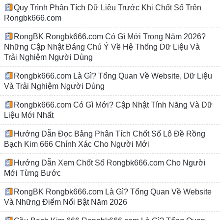
Quy Trình Phân Tích Dữ Liệu Trước Khi Chốt Số Trên
Rongbk666.com
RongBK Rongbk666.com Có Gì Mới Trong Năm 2026?
Những Cập Nhật Đáng Chú Ý Về Hệ Thống Dữ Liệu Và
Trải Nghiệm Người Dùng
Rongbk666.com Là Gì? Tổng Quan Về Website, Dữ Liệu
Và Trải Nghiệm Người Dùng
Rongbk666.com Có Gì Mới? Cập Nhật Tính Năng Và Dữ
Liệu Mới Nhất
Hướng Dẫn Đọc Bảng Phân Tích Chốt Số Lô Đề Rồng
Bạch Kim 666 Chính Xác Cho Người Mới
Hướng Dẫn Xem Chốt Số Rongbk666.com Cho Người
Mới Từng Bước
RongBK Rongbk666.com Là Gì? Tổng Quan Về Website
Và Những Điểm Nổi Bật Năm 2026