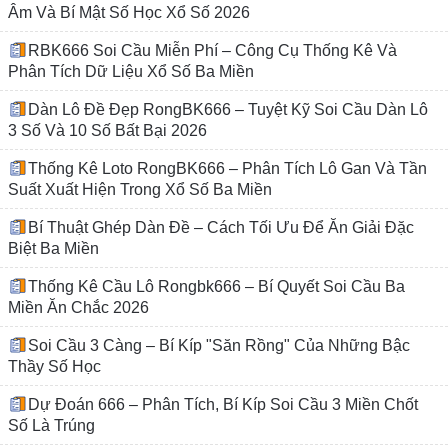
Âm Và Bí Mật Số Học Xổ Số 2026
RBK666 Soi Cầu Miễn Phí – Công Cụ Thống Kê Và
Phân Tích Dữ Liệu Xổ Số Ba Miền
Dàn Lô Đề Đẹp RongBK666 – Tuyệt Kỹ Soi Cầu Dàn Lô
3 Số Và 10 Số Bất Bại 2026
Thống Kê Loto RongBK666 – Phân Tích Lô Gan Và Tần
Suất Xuất Hiện Trong Xổ Số Ba Miền
Bí Thuật Ghép Dàn Đề – Cách Tối Ưu Để Ăn Giải Đặc
Biệt Ba Miền
Thống Kê Cầu Lô Rongbk666 – Bí Quyết Soi Cầu Ba
Miền Ăn Chắc 2026
Soi Cầu 3 Càng – Bí Kíp "Săn Rồng" Của Những Bậc
Thầy Số Học
Dự Đoán 666 – Phân Tích, Bí Kíp Soi Cầu 3 Miền Chốt
Số Là Trúng