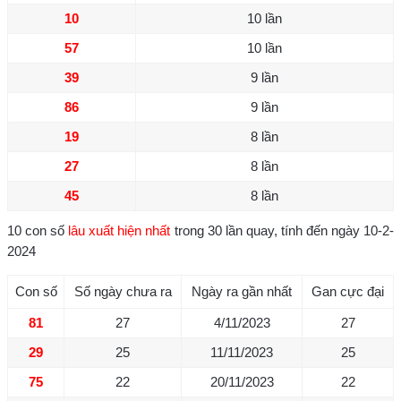
10
10 lần
57
10 lần
39
9 lần
86
9 lần
19
8 lần
27
8 lần
45
8 lần
10 con số
lâu xuất hiện nhất
trong 30 lần quay, tính đến ngày 10-2-
2024
Con số
Số ngày chưa ra
Ngày ra gần nhất
Gan cực đại
81
27
4/11/2023
27
29
25
11/11/2023
25
75
22
20/11/2023
22