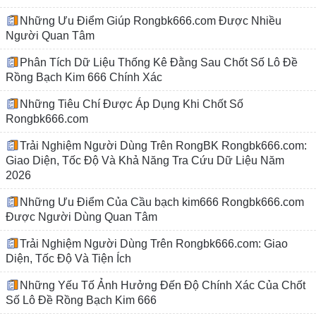
Những Ưu Điểm Giúp Rongbk666.com Được Nhiều
Người Quan Tâm
Phân Tích Dữ Liệu Thống Kê Đằng Sau Chốt Số Lô Đề
Rồng Bạch Kim 666 Chính Xác
Những Tiêu Chí Được Áp Dụng Khi Chốt Số
Rongbk666.com
Trải Nghiệm Người Dùng Trên RongBK Rongbk666.com:
Giao Diện, Tốc Độ Và Khả Năng Tra Cứu Dữ Liệu Năm
2026
Những Ưu Điểm Của Cầu bạch kim666 Rongbk666.com
Được Người Dùng Quan Tâm
Trải Nghiệm Người Dùng Trên Rongbk666.com: Giao
Diện, Tốc Độ Và Tiện Ích
Những Yếu Tố Ảnh Hưởng Đến Độ Chính Xác Của Chốt
Số Lô Đề Rồng Bạch Kim 666