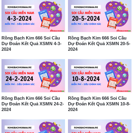
Rồng Bạch Kim 666 Soi Cầu
Rồng Bạch Kim 666 Soi Cầu
Dự Đoán Kết Quả XSMN 4-3-
Dự Đoán Kết Quả XSMN 20-5-
2024
2024
Rồng Bạch Kim 666 Soi Cầu
Rồng Bạch Kim 666 Soi Cầu
Dự Đoán Kết Quả XSMN 24-2-
Dự Đoán Kết Quả XSMN 10-8-
2024
2024