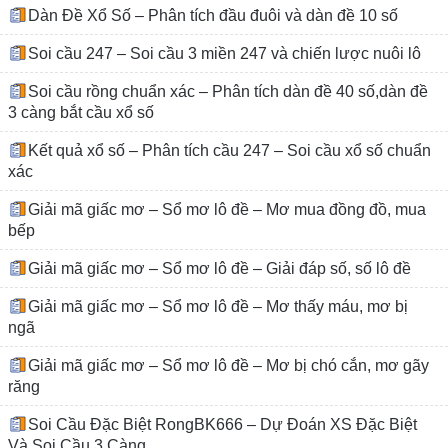
Dàn Đề Xổ Số – Phân tích đầu đuôi và dàn đề 10 số
Soi cầu 247 – Soi cầu 3 miền 247 và chiến lược nuôi lô
Soi cầu rồng chuẩn xác – Phân tích dàn đề 40 số,dàn đề
3 càng bắt cầu xổ số
Kết quả xổ số – Phân tích cầu 247 – Soi cầu xổ số chuẩn
xác
Giải mã giấc mơ – Sổ mơ lô đề – Mơ mua đồng đồ, mua
bếp
Giải mã giấc mơ – Sổ mơ lô đề – Giải đáp số, số lô đề
Giải mã giấc mơ – Sổ mơ lô đề – Mơ thấy máu, mơ bị
ngã
Giải mã giấc mơ – Sổ mơ lô đề – Mơ bị chó cắn, mơ gãy
răng
Soi Cầu Đặc Biệt RongBK666 – Dự Đoán XS Đặc Biệt
Và Soi Cầu 3 Càng