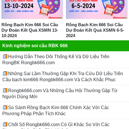
Rồng Bạch Kim 666 Soi Cầu
Rồng Bạch Kim 666 Soi Cầu
Dự Đoán Kết Quả XSMN 13-
Dự Đoán Kết Quả XSMN 6-5-
10-2024
2024
Kinh nghiệm soi cầu RBK 666
Hướng Dẫn Theo Dõi Thống Kê Và Dữ Liệu Trên
RongBK Rongbk666.com
Những Sai Lầm Thường Gặp Khi Tra Cứu Dữ Liệu Trên
Cầu bạch kim666 Rongbk666.com Và Cách Khắc Phục
Rongbk666.com Và Những Câu Hỏi Thường Gặp Từ
Người Dùng Mới
So Sánh Rồng Bạch Kim 666 Chính Xác Với Các
Phương Pháp Phân Tích Khác
Chốt Số Rongbk666.com Có Gì Khác So Với Các