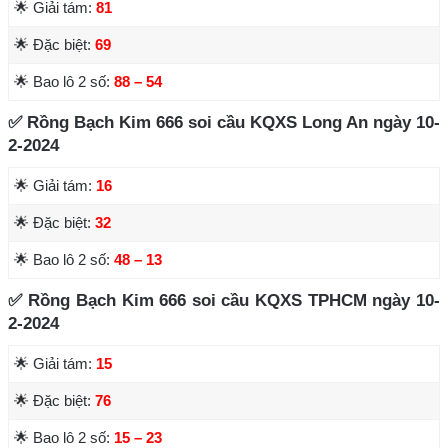
🌟 Giải tám:
81
🌟 Đặc biệt:
69
🌟 Bao lô 2 số:
88 – 54
✅ Rồng Bạch Kim 666 soi cầu KQXS Long An ngày 10-
2-2024
🌟 Giải tám:
16
🌟 Đặc biệt:
32
🌟 Bao lô 2 số:
48 – 13
✅ Rồng Bạch Kim 666 soi cầu KQXS TPHCM ngày 10-
2-2024
🌟 Giải tám:
15
🌟 Đặc biệt:
76
🌟 Bao lô 2 số:
15 – 23