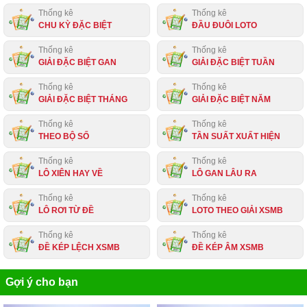
Thống kê
Thống kê
CHU KỲ ĐẶC BIỆT
ĐẦU ĐUÔI LOTO
Thống kê
Thống kê
GIẢI ĐẶC BIỆT GAN
GIẢI ĐẶC BIỆT TUẦN
Thống kê
Thống kê
GIẢI ĐẶC BIỆT THÁNG
GIẢI ĐẶC BIỆT NĂM
Thống kê
Thống kê
THEO BỘ SỐ
TẦN SUẤT XUẤT HIỆN
Thống kê
Thống kê
LÔ XIÊN HAY VỀ
LÔ GAN LÂU RA
Thống kê
Thống kê
LÔ RƠI TỪ ĐỀ
LOTO THEO GIẢI XSMB
Thống kê
Thống kê
ĐỀ KÉP LỆCH XSMB
ĐỀ KÉP ÂM XSMB
Gợi ý cho bạn