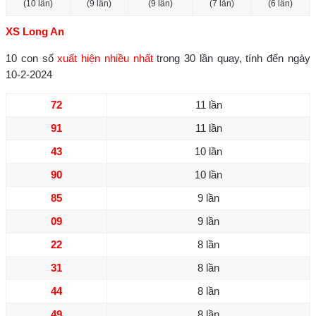
(10 lần)
(9 lần)
(9 lần)
(7 lần)
(6 lần)
XS Long An
10 con số
xuất hiện nhiều nhất
trong 30 lần quay, tính đến ngày
10-2-2024
72
11 lần
91
11 lần
43
10 lần
90
10 lần
85
9 lần
09
9 lần
22
8 lần
31
8 lần
44
8 lần
49
8 lần