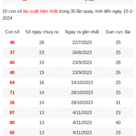
10 con số
lâu xuất hiện nhất
trong 30 lần quay, tính đến ngày 10-2-
2024
Con số
Số ngày chưa ra
Ngày ra gần nhất
Gan cực đại
46
28
22/7/2023
25
37
23
26/8/2023
25
00
19
23/9/2023
28
40
19
23/9/2023
26
64
16
14/10/2023
25
71
14
28/10/2023
25
26
14
28/10/2023
31
87
13
4/11/2023
23
80
13
4/11/2023
40
65
13
4/11/2023
29