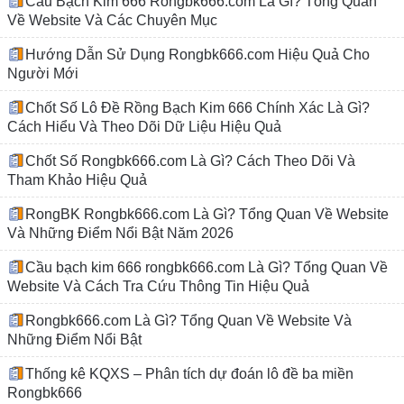
Cầu Bạch Kim 666 Rongbk666.com Là Gì? Tổng Quan
Về Website Và Các Chuyên Mục
Hướng Dẫn Sử Dụng Rongbk666.com Hiệu Quả Cho
Người Mới
Chốt Số Lô Đề Rồng Bạch Kim 666 Chính Xác Là Gì?
Cách Hiểu Và Theo Dõi Dữ Liệu Hiệu Quả
Chốt Số Rongbk666.com Là Gì? Cách Theo Dõi Và
Tham Khảo Hiệu Quả
RongBK Rongbk666.com Là Gì? Tổng Quan Về Website
Và Những Điểm Nổi Bật Năm 2026
Cầu bạch kim 666 rongbk666.com Là Gì? Tổng Quan Về
Website Và Cách Tra Cứu Thông Tin Hiệu Quả
Rongbk666.com Là Gì? Tổng Quan Về Website Và
Những Điểm Nổi Bật
Thống kê KQXS – Phân tích dự đoán lô đề ba miền
Rongbk666