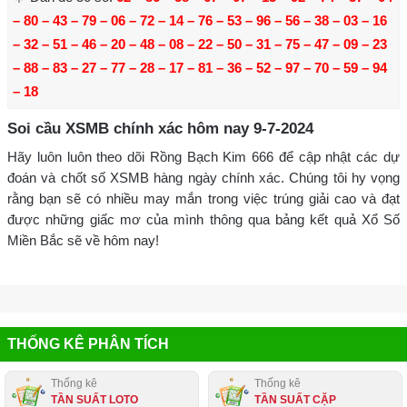
– 80 – 43 – 79 – 06 – 72 – 14 – 76 – 53 – 96 – 56 – 38 – 03 – 16
– 32 – 51 – 46 – 20 – 48 – 08 – 22 – 50 – 31 – 75 – 47 – 09 – 23
– 88 – 83 – 27 – 77 – 28 – 17 – 81 – 36 – 52 – 97 – 70 – 59 – 94
– 18
Soi cầu XSMB chính xác hôm nay 9-7-2024
Hãy luôn luôn theo dõi Rồng Bạch Kim 666 để cập nhật các dự
đoán và chốt số XSMB hàng ngày chính xác. Chúng tôi hy vọng
rằng bạn sẽ có nhiều may mắn trong việc trúng giải cao và đạt
được những giấc mơ của mình thông qua bảng kết quả Xổ Số
Miền Bắc sẽ về hôm nay!
THỐNG KÊ PHÂN TÍCH
Thống kê
Thống kê
TẦN SUẤT LOTO
TẦN SUẤT CẶP