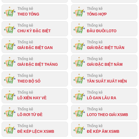
Thống kê
Thống kê
THEO TỔNG
TỔNG HỢP
Thống kê
Thống kê
CHU KỲ ĐẶC BIỆT
ĐẦU ĐUÔI LOTO
Thống kê
Thống kê
GIẢI ĐẶC BIỆT GAN
GIẢI ĐẶC BIỆT TUẦN
Thống kê
Thống kê
GIẢI ĐẶC BIỆT THÁNG
GIẢI ĐẶC BIỆT NĂM
Thống kê
Thống kê
THEO BỘ SỐ
TẦN SUẤT XUẤT HIỆN
Thống kê
Thống kê
LÔ XIÊN HAY VỀ
LÔ GAN LÂU RA
Thống kê
Thống kê
LÔ RƠI TỪ ĐỀ
LOTO THEO GIẢI XSMB
Thống kê
Thống kê
ĐỀ KÉP LỆCH XSMB
ĐỀ KÉP ÂM XSMB