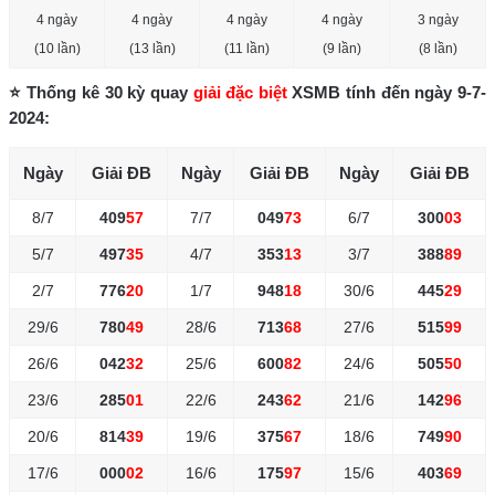
4 ngày
4 ngày
4 ngày
4 ngày
3 ngày
(10 lần)
(13 lần)
(11 lần)
(9 lần)
(8 lần)
⭐ Thống kê 30 kỳ quay
giải đặc biệt
XSMB tính đến ngày 9-7-
2024:
Ngày
Giải
ĐB
Ngày
Giải
ĐB
Ngày
Giải
ĐB
8/7
409
57
7/7
049
73
6/7
300
03
5/7
497
35
4/7
353
13
3/7
388
89
2/7
776
20
1/7
948
18
30/6
445
29
29/6
780
49
28/6
713
68
27/6
515
99
26/6
042
32
25/6
600
82
24/6
505
50
23/6
285
01
22/6
243
62
21/6
142
96
20/6
814
39
19/6
375
67
18/6
749
90
17/6
000
02
16/6
175
97
15/6
403
69