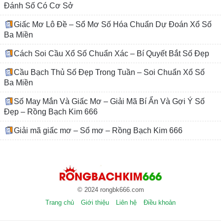
Đánh Số Có Cơ Sở
Giấc Mơ Lô Đề – Sổ Mơ Số Hóa Chuẩn Dự Đoán Xổ Số
Ba Miền
Cách Soi Cầu Xổ Số Chuẩn Xác – Bí Quyết Bắt Số Đẹp
Cầu Bạch Thủ Số Đẹp Trong Tuần – Soi Chuẩn Xổ Số
Ba Miền
Số May Mắn Và Giấc Mơ – Giải Mã Bí Ẩn Và Gợi Ý Số
Đẹp – Rồng Bạch Kim 666
Giải mã giấc mơ – Sổ mơ – Rồng Bạch Kim 666
© 2024 rongbk666.com
Trang chủ
Giới thiệu
Liên hệ
Điều khoản