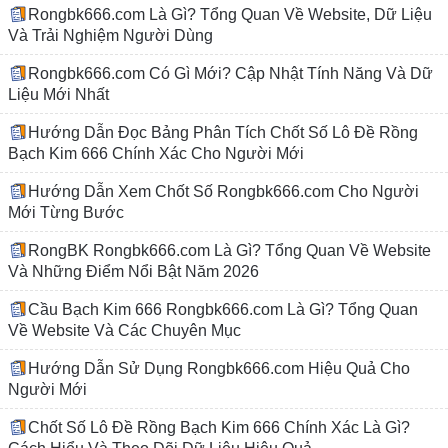
Rongbk666.com Là Gì? Tổng Quan Về Website, Dữ Liệu
Và Trải Nghiệm Người Dùng
Rongbk666.com Có Gì Mới? Cập Nhật Tính Năng Và Dữ
Liệu Mới Nhất
Hướng Dẫn Đọc Bảng Phân Tích Chốt Số Lô Đề Rồng
Bạch Kim 666 Chính Xác Cho Người Mới
Hướng Dẫn Xem Chốt Số Rongbk666.com Cho Người
Mới Từng Bước
RongBK Rongbk666.com Là Gì? Tổng Quan Về Website
Và Những Điểm Nổi Bật Năm 2026
Cầu Bạch Kim 666 Rongbk666.com Là Gì? Tổng Quan
Về Website Và Các Chuyên Mục
Hướng Dẫn Sử Dụng Rongbk666.com Hiệu Quả Cho
Người Mới
Chốt Số Lô Đề Rồng Bạch Kim 666 Chính Xác Là Gì?