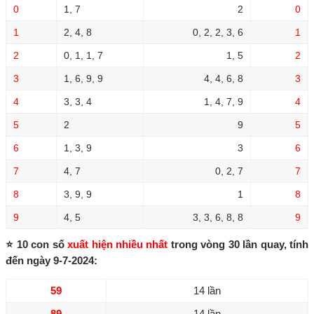
0
1, 7
2
0
1
2, 4, 8
0, 2, 2, 3, 6
1
2
0, 1, 1, 7
1, 5
2
3
1, 6, 9, 9
4, 4, 6, 8
3
4
3, 3, 4
1, 4, 7, 9
4
5
2
9
5
6
1, 3, 9
3
6
7
4, 7
0, 2, 7
7
8
3, 9, 9
1
8
9
4, 5
3, 3, 6, 8, 8
9
⭐ 10 con số
xuất hiện nhiều nhất
trong vòng 30 lần quay, tính
đến ngày 9-7-2024:
59
14 lần
89
14 lần