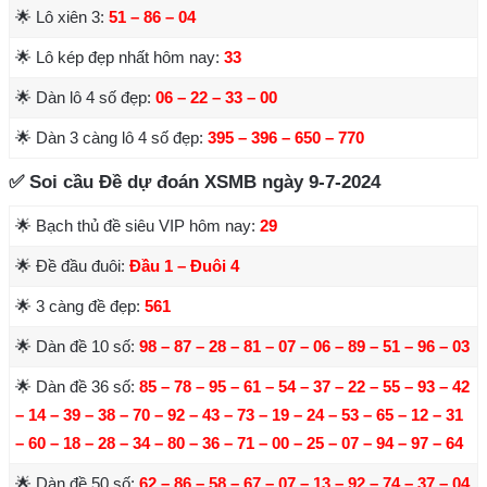
🌟 Lô xiên 3:
51 – 86 – 04
🌟 Lô kép đẹp nhất hôm nay:
33
🌟 Dàn lô 4 số đẹp:
06 – 22 – 33 – 00
🌟 Dàn 3 càng lô 4 số đẹp:
395 – 396 – 650 – 770
✅ Soi cầu Đề dự đoán XSMB ngày 9-7-2024
🌟 Bạch thủ đề siêu VIP hôm nay:
29
🌟 Đề đầu đuôi:
Đầu 1 – Đuôi 4
🌟 3 càng đề đẹp:
561
🌟 Dàn đề 10 số:
98 – 87 – 28 – 81 – 07 – 06 – 89 – 51 – 96 – 03
🌟 Dàn đề 36 số:
85 – 78 – 95 – 61 – 54 – 37 – 22 – 55 – 93 – 42
– 14 – 39 – 38 – 70 – 92 – 43 – 73 – 19 – 24 – 53 – 65 – 12 – 31
– 60 – 18 – 28 – 34 – 80 – 36 – 71 – 00 – 25 – 07 – 94 – 97 – 64
🌟 Dàn đề 50 số:
62 – 86 – 58 – 67 – 07 – 13 – 92 – 74 – 37 – 04