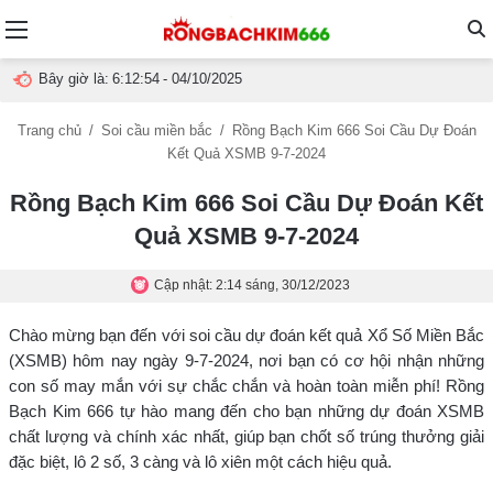
Menu
T
Bây giờ là:
6:12:55
- 04/10/2025
t
Trang chủ
/
Soi cầu miền bắc
/
Rồng Bạch Kim 666 Soi Cầu Dự Đoán
Kết Quả XSMB 9-7-2024
g
Rồng Bạch Kim 666 Soi Cầu Dự Đoán Kết
Quả XSMB 9-7-2024
Cập nhật: 2:14 sáng, 30/12/2023
Chào mừng bạn đến với soi cầu dự đoán kết quả Xổ Số Miền Bắc
(XSMB) hôm nay ngày 9-7-2024, nơi bạn có cơ hội nhận những
con số may mắn với sự chắc chắn và hoàn toàn miễn phí! Rồng
Bạch Kim 666 tự hào mang đến cho bạn những dự đoán XSMB
chất lượng và chính xác nhất, giúp bạn chốt số trúng thưởng giải
đặc biệt, lô 2 số, 3 càng và lô xiên một cách hiệu quả.