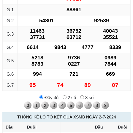
88861
G.1
54801
92539
G.2
11463
36752
40043
G.3
37731
63712
35521
6614
9843
4777
8339
G.4
5218
9736
0989
G.5
8783
0227
7844
994
721
669
G.6
95
74
89
07
G.7
Đầy đủ
2 số
3 số
0
1
2
3
4
5
6
7
8
9
THỐNG KÊ LÔ TÔ KẾT QUẢ XSMB NGÀY 2-7-2024
Đầu
Đuôi
Đầu
Đuôi