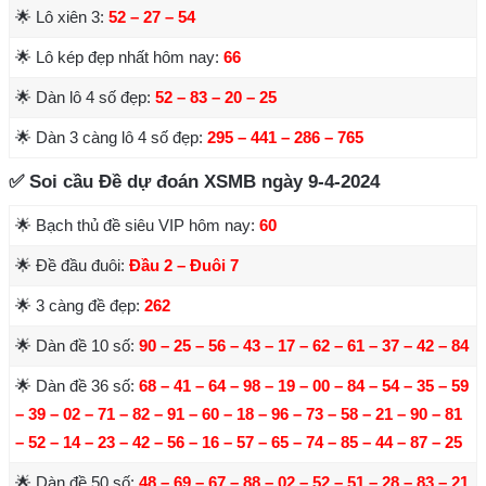
🌟 Lô xiên 3:
52 – 27 – 54
🌟 Lô kép đẹp nhất hôm nay:
66
🌟 Dàn lô 4 số đẹp:
52 – 83 – 20 – 25
🌟 Dàn 3 càng lô 4 số đẹp:
295 – 441 – 286 – 765
✅ Soi cầu Đề dự đoán XSMB ngày 9-4-2024
🌟 Bạch thủ đề siêu VIP hôm nay:
60
🌟 Đề đầu đuôi:
Đầu 2 – Đuôi 7
🌟 3 càng đề đẹp:
262
🌟 Dàn đề 10 số:
90 – 25 – 56 – 43 – 17 – 62 – 61 – 37 – 42 – 84
🌟 Dàn đề 36 số:
68 – 41 – 64 – 98 – 19 – 00 – 84 – 54 – 35 – 59
– 39 – 02 – 71 – 82 – 91 – 60 – 18 – 96 – 73 – 58 – 21 – 90 – 81
– 52 – 14 – 23 – 42 – 56 – 16 – 57 – 65 – 74 – 85 – 44 – 87 – 25
🌟 Dàn đề 50 số:
48 – 69 – 67 – 88 – 02 – 52 – 51 – 28 – 83 – 21