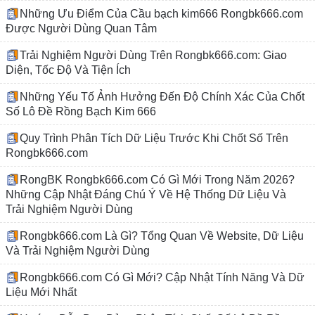
Những Ưu Điểm Của Cầu bạch kim666 Rongbk666.com
Được Người Dùng Quan Tâm
Trải Nghiệm Người Dùng Trên Rongbk666.com: Giao
Diện, Tốc Độ Và Tiện Ích
Những Yếu Tố Ảnh Hưởng Đến Độ Chính Xác Của Chốt
Số Lô Đề Rồng Bạch Kim 666
Quy Trình Phân Tích Dữ Liệu Trước Khi Chốt Số Trên
Rongbk666.com
RongBK Rongbk666.com Có Gì Mới Trong Năm 2026?
Những Cập Nhật Đáng Chú Ý Về Hệ Thống Dữ Liệu Và
Trải Nghiệm Người Dùng
Rongbk666.com Là Gì? Tổng Quan Về Website, Dữ Liệu
Và Trải Nghiệm Người Dùng
Rongbk666.com Có Gì Mới? Cập Nhật Tính Năng Và Dữ
Liệu Mới Nhất