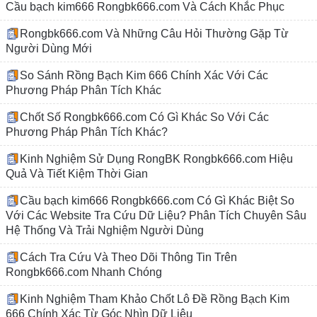
Cầu bạch kim666 Rongbk666.com Và Cách Khắc Phục
Rongbk666.com Và Những Câu Hỏi Thường Gặp Từ
Người Dùng Mới
So Sánh Rồng Bạch Kim 666 Chính Xác Với Các
Phương Pháp Phân Tích Khác
Chốt Số Rongbk666.com Có Gì Khác So Với Các
Phương Pháp Phân Tích Khác?
Kinh Nghiệm Sử Dụng RongBK Rongbk666.com Hiệu
Quả Và Tiết Kiệm Thời Gian
Cầu bạch kim666 Rongbk666.com Có Gì Khác Biệt So
Với Các Website Tra Cứu Dữ Liệu? Phân Tích Chuyên Sâu
Hệ Thống Và Trải Nghiệm Người Dùng
Cách Tra Cứu Và Theo Dõi Thông Tin Trên
Rongbk666.com Nhanh Chóng
Kinh Nghiệm Tham Khảo Chốt Lô Đề Rồng Bạch Kim
666 Chính Xác Từ Góc Nhìn Dữ Liệu