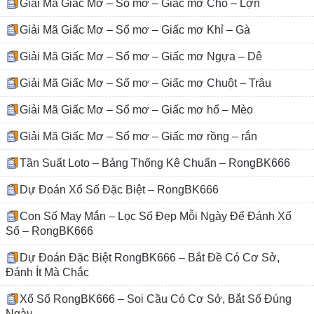
Giải Mã Giấc Mơ – Sổ mơ – Giấc mơ Chó – Lợn
Giải Mã Giấc Mơ – Sổ mơ – Giấc mơ Khỉ – Gà
Giải Mã Giấc Mơ – Sổ mơ – Giấc mơ Ngựa – Dê
Giải Mã Giấc Mơ – Sổ mơ – Giấc mơ Chuột – Trâu
Giải Mã Giấc Mơ – Sổ mơ – Giấc mơ hổ – Mèo
Giải Mã Giấc Mơ – Sổ mơ – Giấc mơ rồng – rắn
Tần Suất Loto – Bảng Thống Kê Chuẩn – RongBK666
Dự Đoán Xổ Số Đặc Biệt – RongBK666
Con Số May Mắn – Lọc Số Đẹp Mỗi Ngày Để Đánh Xổ
Số – RongBK666
Dự Đoán Đặc Biệt RongBK666 – Bắt Đề Có Cơ Sở,
Đánh Ít Mà Chắc
Xổ Số RongBK666 – Soi Cầu Có Cơ Sở, Bắt Số Đúng
Ngày