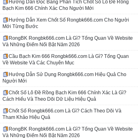
Hướng Dẫn Đọc Bảng Phân Tích Chốt Số Lô Đề Rồng
Bạch Kim 666 Chính Xác Cho Người Mới
Hướng Dẫn Xem Chốt Số Rongbk666.com Cho Người
Mới Từng Bước
RongBK Rongbk666.com Là Gì? Tổng Quan Về Website
Và Những Điểm Nổi Bật Năm 2026
Cầu Bạch Kim 666 Rongbk666.com Là Gì? Tổng Quan
Về Website Và Các Chuyên Mục
Hướng Dẫn Sử Dụng Rongbk666.com Hiệu Quả Cho
Người Mới
Chốt Số Lô Đề Rồng Bạch Kim 666 Chính Xác Là Gì?
Cách Hiểu Và Theo Dõi Dữ Liệu Hiệu Quả
Chốt Số Rongbk666.com Là Gì? Cách Theo Dõi Và
Tham Khảo Hiệu Quả
RongBK Rongbk666.com Là Gì? Tổng Quan Về Website
Và Những Điểm Nổi Bật Năm 2026