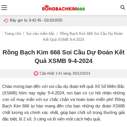
Menu
T
Bây giờ là:
9:42:46
- 02/10/2025
t
Trang chủ
/
Soi cầu miền bắc
/
Rồng Bạch Kim 666 Soi Cầu Dự Đoán
Kết Quả XSMB 9-4-2024
g
Rồng Bạch Kim 666 Soi Cầu Dự Đoán Kết
Quả XSMB 9-4-2024
Cập nhật: 1:41 sáng, 30/12/2023
Chào mừng bạn đến với soi cầu dự đoán kết quả Xổ Số Miền Bắc
(XSMB) hôm nay ngày 9-4-2024, nơi bạn có cơ hội nhận những
con số may mắn với sự chắc chắn và hoàn toàn miễn phí! Rồng
Bạch Kim 666 tự hào mang đến cho bạn những dự đoán XSMB
chất lượng và chính xác nhất, giúp bạn chốt số trúng thưởng giải
đặc biệt, lô 2 số, 3 càng và lô xiên một cách hiệu quả.