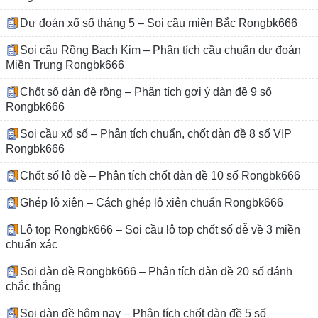
Dự đoán xổ số tháng 5 – Soi cầu miền Bắc Rongbk666
Soi cầu Rồng Bạch Kim – Phân tích cầu chuẩn dự đoán
Miền Trung Rongbk666
Chốt số dàn đề rồng – Phân tích gợi ý dàn đề 9 số
Rongbk666
Soi cầu xổ số – Phân tích chuẩn, chốt dàn đề 8 số VIP
Rongbk666
Chốt số lô đề – Phân tích chốt dàn đề 10 số Rongbk666
Ghép lô xiên – Cách ghép lô xiên chuẩn Rongbk666
Lô top Rongbk666 – Soi cầu lô top chốt số dễ về 3 miền
chuẩn xác
Soi dàn đề Rongbk666 – Phân tích dàn đề 20 số đánh
chắc thắng
Soi dàn đề hôm nay – Phân tích chốt dàn đề 5 số