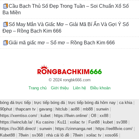
Cầu Bạch Thủ Số Đẹp Trong Tuần – Soi Chuẩn Xổ Số
Ba Miền
Số May Mắn Và Giấc Mơ – Giải Mã Bí Ẩn Và Gợi Ý Số
Đẹp – Rồng Bạch Kim 666
Giải mã giấc mơ – Sổ mơ – Rồng Bạch Kim 666
© 2024 rongbk666.com
Trang chủ
Giới thiệu
Liên hệ
Điều khoản
bóng đá trực tiếp
|
trực tiếp bóng đá
|
trực tiếp bóng đá hôm nay
|
ca khia
|
90phut
|
thapcam tv
|
gavang
|
hitclub
|
ao88
|
mb88
|
sunwin
|
https://xemtiso.com/
|
kubet
|
https://llwin.online/
|
O8
|
xx88
|
https://iwinclub.la/
|
Ku casino
|
Ku11
|
xoilac tv
|
Fun88
|
kubet
|
sv388
|
https://sv368.direct/
|
sunwin
|
https://zinmanga.net
|
https://ee88vie.com/
|
Kubet88
|
78win
|
sv368
|
nhà cái lô đề
|
78win
|
xoilac tv
|
xoso66
|