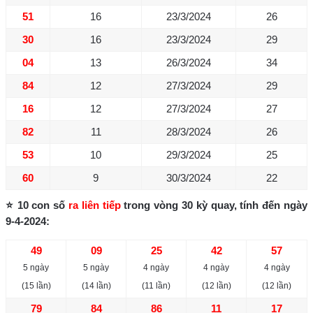
51
16
23/3/2024
26
30
16
23/3/2024
29
04
13
26/3/2024
34
84
12
27/3/2024
29
16
12
27/3/2024
27
82
11
28/3/2024
26
53
10
29/3/2024
25
60
9
30/3/2024
22
⭐ 10 con số
ra liên tiếp
trong vòng 30 kỳ quay, tính đến ngày
9-4-2024:
49
09
25
42
57
5 ngày
5 ngày
4 ngày
4 ngày
4 ngày
(15 lần)
(14 lần)
(11 lần)
(12 lần)
(12 lần)
79
84
86
11
17