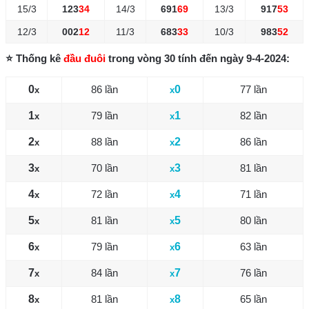
15/3
123
34
14/3
691
69
13/3
917
53
12/3
002
12
11/3
683
33
10/3
983
52
⭐ Thống kê
đầu đuôi
trong vòng 30 tính đến ngày 9-4-2024:
0
86 lần
0
77 lần
x
x
1
79 lần
1
82 lần
x
x
2
88 lần
2
86 lần
x
x
3
70 lần
3
81 lần
x
x
4
72 lần
4
71 lần
x
x
5
81 lần
5
80 lần
x
x
6
79 lần
6
63 lần
x
x
7
84 lần
7
76 lần
x
x
8
81 lần
8
65 lần
x
x