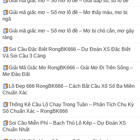
Giải mã giấc mơ – Sổ mơ lô đề – Giải đáp số, số lô đề
Giải mã giấc mơ – Sổ mơ lô đề – Mơ thấy máu, mơ bị
ngã
Giải mã giấc mơ – Sổ mơ lô đề – Mơ bị chó cắn, mơ gãy
răng
Soi Cầu Đặc Biệt RongBK666 – Dự Đoán XS Đặc Biệt
Và Soi Cầu 3 Càng
Giải Mã Giấc Mơ RongBK666 – Giải Mơ Đi Trên Sông –
Mơ Đào Đất
Lô Đẹp 666 RongBK666 – Cách Bắt Cầu Xổ Số Ba Miền
Chuẩn Xác
Thống Kê Cầu Lô Chạy Trong Tuần – Phân Tích Chu Kỳ
Số Chuẩn Xác – RongBK666
Soi Cầu Miễn Phí – Bạch Thủ Lô Kép – Dự Đoán XS
Chuẩn Nhất