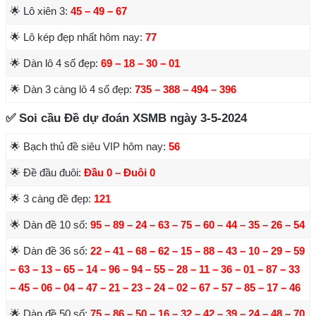
🌟 Lô xiên 3:
45 – 49 – 67
🌟 Lô kép đẹp nhất hôm nay:
77
🌟 Dàn lô 4 số đẹp:
69 – 18 – 30 – 01
🌟 Dàn 3 càng lô 4 số đẹp:
735 – 388 – 494 – 396
✅ Soi cầu Đề dự đoán XSMB ngày 3-5-2024
🌟 Bạch thủ đề siêu VIP hôm nay:
56
🌟 Đề đầu đuôi:
Đầu 0 – Đuôi 0
🌟 3 càng đề đẹp:
121
🌟 Dàn đề 10 số:
95 – 89 – 24 – 63 – 75 – 60 – 44 – 35 – 26 – 54
🌟 Dàn đề 36 số:
22 – 41 – 68 – 62 – 15 – 88 – 43 – 10 – 29 – 59
– 63 – 13 – 65 – 14 – 96 – 94 – 55 – 28 – 11 – 36 – 01 – 87 – 33
– 45 – 06 – 04 – 47 – 21 – 23 – 24 – 02 – 67 – 57 – 85 – 17 – 46
🌟 Dàn đề 50 số:
75 – 86 – 50 – 16 – 32 – 42 – 39 – 24 – 48 – 70