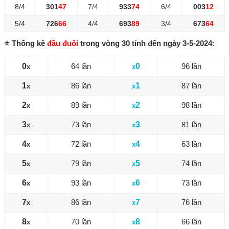
8/4
301
47
7/4
933
74
6/4
003
12
5/4
726
66
4/4
693
89
3/4
673
64
⭐ Thống kê
đầu đuôi
trong vòng 30 tính đến ngày 3-5-2024:
0
64 lần
0
96 lần
x
x
1
86 lần
1
87 lần
x
x
2
89 lần
2
98 lần
x
x
3
73 lần
3
81 lần
x
x
4
72 lần
4
63 lần
x
x
5
79 lần
5
74 lần
x
x
6
93 lần
6
73 lần
x
x
7
86 lần
7
76 lần
x
x
8
70 lần
8
66 lần
x
x