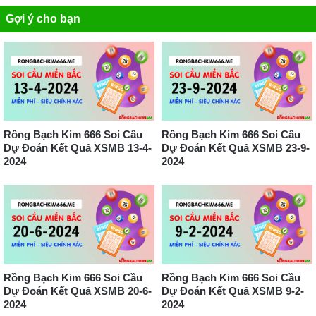
Gợi ý cho bạn
Rồng Bạch Kim 666 Soi Cầu
Rồng Bạch Kim 666 Soi Cầu
Dự Đoán Kết Quả XSMB 13-4-
Dự Đoán Kết Quả XSMB 23-9-
2024
2024
Rồng Bạch Kim 666 Soi Cầu
Rồng Bạch Kim 666 Soi Cầu
Dự Đoán Kết Quả XSMB 20-6-
Dự Đoán Kết Quả XSMB 9-2-
2024
2024