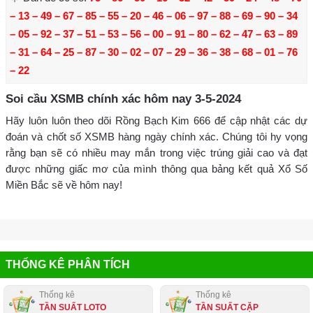
– 13 – 49 – 67 – 85 – 55 – 20 – 46 – 06 – 97 – 88 – 69 – 90 – 34
– 05 – 92 – 37 – 51 – 53 – 56 – 00 – 91 – 80 – 62 – 47 – 63 – 89
– 31 – 64 – 25 – 87 – 30 – 02 – 07 – 29 – 36 – 38 – 68 – 01 – 76
– 22
Soi cầu XSMB chính xác hôm nay 3-5-2024
Hãy luôn luôn theo dõi Rồng Bạch Kim 666 để cập nhật các dự
đoán và chốt số XSMB hàng ngày chính xác. Chúng tôi hy vọng
rằng bạn sẽ có nhiều may mắn trong việc trúng giải cao và đạt
được những giấc mơ của mình thông qua bảng kết quả Xổ Số
Miền Bắc sẽ về hôm nay!
THỐNG KÊ PHÂN TÍCH
Thống kê
Thống kê
TẦN SUẤT LOTO
TẦN SUẤT CẶP