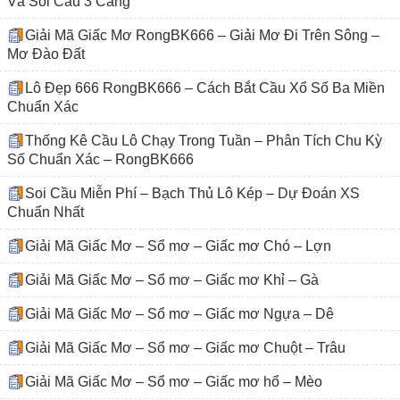
Và Soi Cầu 3 Càng
Giải Mã Giấc Mơ RongBK666 – Giải Mơ Đi Trên Sông –
Mơ Đào Đất
Lô Đẹp 666 RongBK666 – Cách Bắt Cầu Xổ Số Ba Miền
Chuẩn Xác
Thống Kê Cầu Lô Chạy Trong Tuần – Phân Tích Chu Kỳ
Số Chuẩn Xác – RongBK666
Soi Cầu Miễn Phí – Bạch Thủ Lô Kép – Dự Đoán XS
Chuẩn Nhất
Giải Mã Giấc Mơ – Sổ mơ – Giấc mơ Chó – Lợn
Giải Mã Giấc Mơ – Sổ mơ – Giấc mơ Khỉ – Gà
Giải Mã Giấc Mơ – Sổ mơ – Giấc mơ Ngựa – Dê
Giải Mã Giấc Mơ – Sổ mơ – Giấc mơ Chuột – Trâu
Giải Mã Giấc Mơ – Sổ mơ – Giấc mơ hổ – Mèo