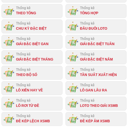
Thống kê
Thống kê
THEO TỔNG
TỔNG HỢP
Thống kê
Thống kê
CHU KỲ ĐẶC BIỆT
ĐẦU ĐUÔI LOTO
Thống kê
Thống kê
GIẢI ĐẶC BIỆT GAN
GIẢI ĐẶC BIỆT TUẦN
Thống kê
Thống kê
GIẢI ĐẶC BIỆT THÁNG
GIẢI ĐẶC BIỆT NĂM
Thống kê
Thống kê
THEO BỘ SỐ
TẦN SUẤT XUẤT HIỆN
Thống kê
Thống kê
LÔ XIÊN HAY VỀ
LÔ GAN LÂU RA
Thống kê
Thống kê
LÔ RƠI TỪ ĐỀ
LOTO THEO GIẢI XSMB
Thống kê
Thống kê
ĐỀ KÉP LỆCH XSMB
ĐỀ KÉP ÂM XSMB