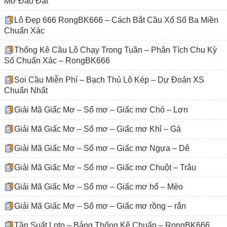
Mơ Đào Đất
Lô Đẹp 666 RongBK666 – Cách Bắt Cầu Xổ Số Ba Miền
Chuẩn Xác
Thống Kê Cầu Lô Chạy Trong Tuần – Phân Tích Chu Kỳ
Số Chuẩn Xác – RongBK666
Soi Cầu Miễn Phí – Bạch Thủ Lô Kép – Dự Đoán XS
Chuẩn Nhất
Giải Mã Giấc Mơ – Sổ mơ – Giấc mơ Chó – Lợn
Giải Mã Giấc Mơ – Sổ mơ – Giấc mơ Khỉ – Gà
Giải Mã Giấc Mơ – Sổ mơ – Giấc mơ Ngựa – Dê
Giải Mã Giấc Mơ – Sổ mơ – Giấc mơ Chuột – Trâu
Giải Mã Giấc Mơ – Sổ mơ – Giấc mơ hổ – Mèo
Giải Mã Giấc Mơ – Sổ mơ – Giấc mơ rồng – rắn
Tần Suất Loto – Bảng Thống Kê Chuẩn – RongBK666