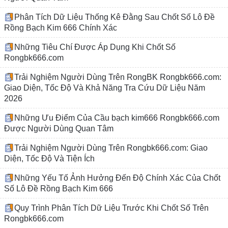
Phân Tích Dữ Liệu Thống Kê Đằng Sau Chốt Số Lô Đề
Rồng Bạch Kim 666 Chính Xác
Những Tiêu Chí Được Áp Dụng Khi Chốt Số
Rongbk666.com
Trải Nghiệm Người Dùng Trên RongBK Rongbk666.com:
Giao Diện, Tốc Độ Và Khả Năng Tra Cứu Dữ Liệu Năm
2026
Những Ưu Điểm Của Cầu bạch kim666 Rongbk666.com
Được Người Dùng Quan Tâm
Trải Nghiệm Người Dùng Trên Rongbk666.com: Giao
Diện, Tốc Độ Và Tiện Ích
Những Yếu Tố Ảnh Hưởng Đến Độ Chính Xác Của Chốt
Số Lô Đề Rồng Bạch Kim 666
Quy Trình Phân Tích Dữ Liệu Trước Khi Chốt Số Trên
Rongbk666.com