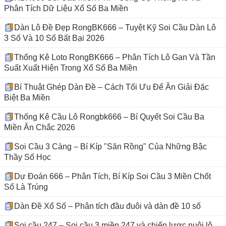
Phân Tích Dữ Liệu Xổ Số Ba Miền
Dàn Lô Đề Đẹp RongBK666 – Tuyệt Kỹ Soi Cầu Dàn Lô
3 Số Và 10 Số Bất Bại 2026
Thống Kê Loto RongBK666 – Phân Tích Lô Gan Và Tần
Suất Xuất Hiện Trong Xổ Số Ba Miền
Bí Thuật Ghép Dàn Đề – Cách Tối Ưu Để Ăn Giải Đặc
Biệt Ba Miền
Thống Kê Cầu Lô Rongbk666 – Bí Quyết Soi Cầu Ba
Miền Ăn Chắc 2026
Soi Cầu 3 Càng – Bí Kíp "Săn Rồng" Của Những Bậc
Thầy Số Học
Dự Đoán 666 – Phân Tích, Bí Kíp Soi Cầu 3 Miền Chốt
Số Là Trúng
Dàn Đề Xổ Số – Phân tích đầu đuôi và dàn đề 10 số
Soi cầu 247 – Soi cầu 3 miền 247 và chiến lược nuôi lô