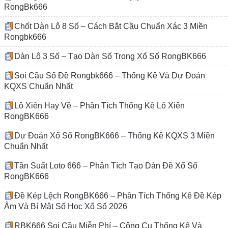
RongBk666
Chốt Dàn Lô 8 Số – Cách Bắt Cầu Chuẩn Xác 3 Miền
Rongbk666
Dàn Lô 3 Số – Tạo Dàn Số Trong Xổ Số RongBK666
Soi Cầu Số Đề Rongbk666 – Thống Kê Và Dự Đoán
KQXS Chuẩn Nhất
Lô Xiên Hay Về – Phân Tích Thống Kê Lô Xiên
RongBK666
Dự Đoán Xổ Số RongBK666 – Thống Kê KQXS 3 Miền
Chuẩn Nhất
Tần Suất Loto 666 – Phân Tích Tạo Dàn Đề Xổ Số
RongBK666
Đề Kép Lệch RongBK666 – Phân Tích Thống Kê Đề Kép
Âm Và Bí Mật Số Học Xổ Số 2026
RBK666 Soi Cầu Miễn Phí – Công Cụ Thống Kê Và