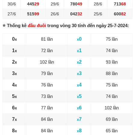
30/6
445
29
29/6
780
49
28/6
713
68
27/6
515
99
26/6
042
32
25/6
600
82
⭐ Thống kê
đầu đuôi
trong vòng 30 tính đến ngày 25-7-2024:
0
81 lần
0
75 lần
x
x
1
72 lần
1
74 lần
x
x
2
102 lần
2
93 lần
x
x
3
79 lần
3
88 lần
x
x
4
76 lần
4
75 lần
x
x
5
73 lần
5
74 lần
x
x
6
77 lần
6
102 lần
x
x
7
84 lần
7
69 lần
x
x
8
84 lần
8
65 lần
x
x