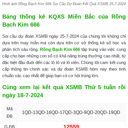
Hình ảnh Rồng Bạch Kim 666 Soi Cầu Dự Đoán Kết Quả XSMB 25-7-2024
Bảng thống kê KQXS Miền Bắc của Rồng
Bạch Kim 666
Soi cầu dự đoán XSMB ngày 25-7-2024 của chúng tôi không chỉ
dựa trên may mắn mà còn dựa trên cơ sở thống kê số học và
phân tích sâu rộng.
Rồng Bạch Kim 666
tập trung vào việc cung
cấp cho bạn những con số có khả năng trúng thưởng cao nhất, từ
đặc biệt đầu đuôi đến các lô tô và lô xiên. Chúng tôi cam kết cung
cấp thông tin chính xác và dự đoán XSMB hôm nay theo tính
chuẩn xác cao nhất để giúp bạn có cơ hội trúng lớn.
Cùng xem lại kết quả XSMB Thứ 5 tuần rồi
ngày 18-7-2024
Mã
1QD-13QD-16QD-17QD-3QD-9QD-20QD-19QD
ĐB
12559
G.ĐB