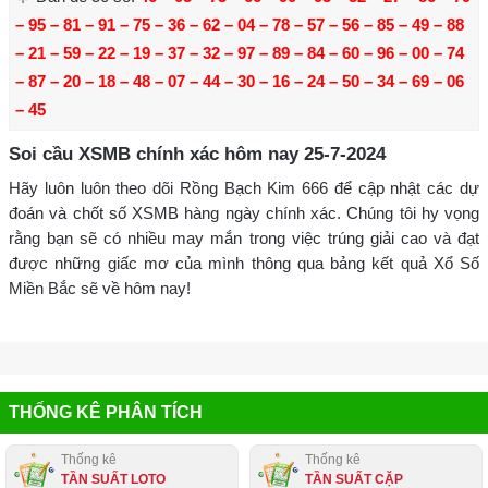
– 95 – 81 – 91 – 75 – 36 – 62 – 04 – 78 – 57 – 56 – 85 – 49 – 88
– 21 – 59 – 22 – 19 – 37 – 32 – 97 – 89 – 84 – 60 – 96 – 00 – 74
– 87 – 20 – 18 – 48 – 07 – 44 – 30 – 16 – 24 – 50 – 34 – 69 – 06
– 45
Soi cầu XSMB chính xác hôm nay 25-7-2024
Hãy luôn luôn theo dõi Rồng Bạch Kim 666 để cập nhật các dự
đoán và chốt số XSMB hàng ngày chính xác. Chúng tôi hy vọng
rằng bạn sẽ có nhiều may mắn trong việc trúng giải cao và đạt
được những giấc mơ của mình thông qua bảng kết quả Xổ Số
Miền Bắc sẽ về hôm nay!
THỐNG KÊ PHÂN TÍCH
Thống kê
Thống kê
TẦN SUẤT LOTO
TẦN SUẤT CẶP