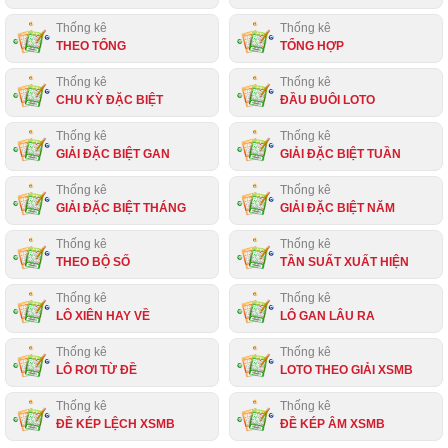
Thống kê
Thống kê
THEO TỔNG
TỔNG HỢP
Thống kê
Thống kê
CHU KỲ ĐẶC BIỆT
ĐẦU ĐUÔI LOTO
Thống kê
Thống kê
GIẢI ĐẶC BIỆT GAN
GIẢI ĐẶC BIỆT TUẦN
Thống kê
Thống kê
GIẢI ĐẶC BIỆT THÁNG
GIẢI ĐẶC BIỆT NĂM
Thống kê
Thống kê
THEO BỘ SỐ
TẦN SUẤT XUẤT HIỆN
Thống kê
Thống kê
LÔ XIÊN HAY VỀ
LÔ GAN LÂU RA
Thống kê
Thống kê
LÔ RƠI TỪ ĐỀ
LOTO THEO GIẢI XSMB
Thống kê
Thống kê
ĐỀ KÉP LỆCH XSMB
ĐỀ KÉP ÂM XSMB