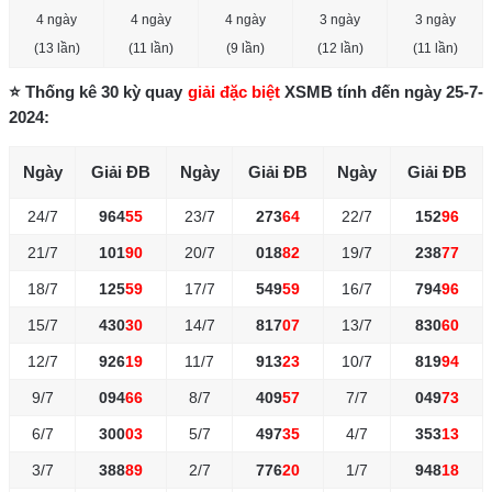
4 ngày
4 ngày
4 ngày
3 ngày
3 ngày
(13 lần)
(11 lần)
(9 lần)
(12 lần)
(11 lần)
⭐ Thống kê 30 kỳ quay
giải đặc biệt
XSMB tính đến ngày 25-7-
2024:
Ngày
Giải
ĐB
Ngày
Giải
ĐB
Ngày
Giải
ĐB
24/7
964
55
23/7
273
64
22/7
152
96
21/7
101
90
20/7
018
82
19/7
238
77
18/7
125
59
17/7
549
59
16/7
794
96
15/7
430
30
14/7
817
07
13/7
830
60
12/7
926
19
11/7
913
23
10/7
819
94
9/7
094
66
8/7
409
57
7/7
049
73
6/7
300
03
5/7
497
35
4/7
353
13
3/7
388
89
2/7
776
20
1/7
948
18