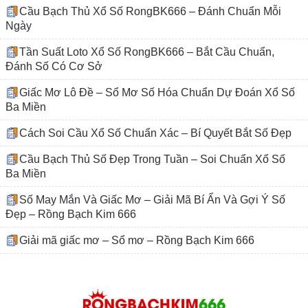
Cầu Bạch Thủ Xổ Số RongBK666 – Đánh Chuẩn Mỗi
Ngày
Tần Suất Loto Xổ Số RongBK666 – Bắt Cầu Chuẩn,
Đánh Số Có Cơ Sở
Giấc Mơ Lô Đề – Sổ Mơ Số Hóa Chuẩn Dự Đoán Xổ Số
Ba Miền
Cách Soi Cầu Xổ Số Chuẩn Xác – Bí Quyết Bắt Số Đẹp
Cầu Bạch Thủ Số Đẹp Trong Tuần – Soi Chuẩn Xổ Số
Ba Miền
Số May Mắn Và Giấc Mơ – Giải Mã Bí Ẩn Và Gợi Ý Số
Đẹp – Rồng Bạch Kim 666
Giải mã giấc mơ – Sổ mơ – Rồng Bạch Kim 666