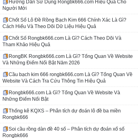
Hướng Dẫn Sử Dụng Rongbk666.com Hiệu Quả Cho
Người Mới
Chốt Số Lô Đề Rồng Bạch Kim 666 Chính Xác Là Gì?
Cách Hiểu Và Theo Dõi Dữ Liệu Hiệu Quả
Chốt Số Rongbk666.com Là Gì? Cách Theo Dõi Và
Tham Khảo Hiệu Quả
RongBK Rongbk666.com Là Gì? Tổng Quan Về Website
Và Những Điểm Nổi Bật Năm 2026
Cầu bạch kim 666 rongbk666.com Là Gì? Tổng Quan Về
Website Và Cách Tra Cứu Thông Tin Hiệu Quả
Rongbk666.com Là Gì? Tổng Quan Về Website Và
Những Điểm Nổi Bật
Thống kê KQXS – Phân tích dự đoán lô đề ba miền
Rongbk666
Soi cầu rồng dàn đề 40 số – Phân tích dự đoán xổ số
Rongbk666