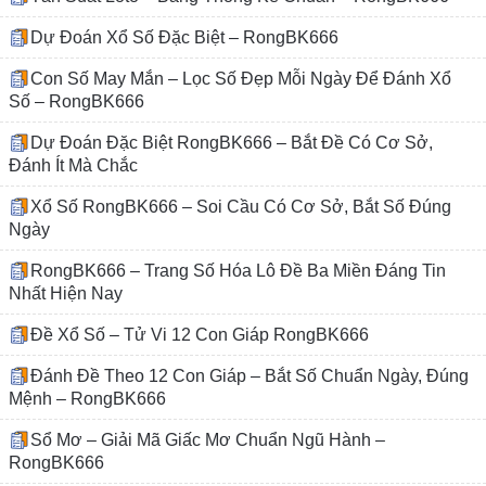
Dự Đoán Xổ Số Đặc Biệt – RongBK666
Con Số May Mắn – Lọc Số Đẹp Mỗi Ngày Để Đánh Xổ
Số – RongBK666
Dự Đoán Đặc Biệt RongBK666 – Bắt Đề Có Cơ Sở,
Đánh Ít Mà Chắc
Xổ Số RongBK666 – Soi Cầu Có Cơ Sở, Bắt Số Đúng
Ngày
RongBK666 – Trang Số Hóa Lô Đề Ba Miền Đáng Tin
Nhất Hiện Nay
Đề Xổ Số – Tử Vi 12 Con Giáp RongBK666
Đánh Đề Theo 12 Con Giáp – Bắt Số Chuẩn Ngày, Đúng
Mệnh – RongBK666
Sổ Mơ – Giải Mã Giấc Mơ Chuẩn Ngũ Hành –
RongBK666