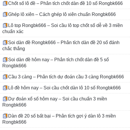
Chốt số lô đề – Phân tích chốt dàn đề 10 số Rongbk666
Ghép lô xiên – Cách ghép lô xiên chuẩn Rongbk666
Lô top Rongbk666 – Soi cầu lô top chốt số dễ về 3 miền
chuẩn xác
Soi dàn đề Rongbk666 – Phân tích dàn đề 20 số đánh
chắc thắng
Soi dàn đề hôm nay – Phân tích chốt dàn đề 5 số
Rongbk666
Cầu 3 càng – Phân tích dự đoán cầu 3 càng Rongbk666
Lô đề hôm nay – Soi cầu chốt dàn lô 10 số Rongbk666
Dự đoán xổ số hôm nay – Soi cầu chuẩn 3 miền
Rongbk666
Dàn đề 20 số bất bại – Phân tích gợi ý dàn lô 3 miền
Rongbk666