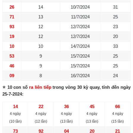
26
14
10/7/2024
31
71
13
11/7/2024
25
93
12
12/7/2024
23
19
12
12/7/2024
20
10
10
14/7/2024
33
53
9
15/7/2024
25
46
9
15/7/2024
25
09
8
16/7/2024
24
⭐ 10 con số
ra liên tiếp
trong vòng 30 kỳ quay, tính đến ngày
25-7-2024:
14
22
36
45
66
4 ngày
4 ngày
4 ngày
4 ngày
4 ngày
(10 lần)
(12 lần)
(13 lần)
(13 lần)
(15 lần)
73
92
04
20
21