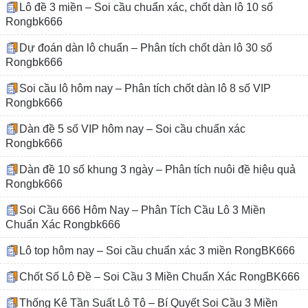
Lô đề 3 miền – Soi cầu chuẩn xác, chốt dàn lô 10 số
Rongbk666
Dự đoán dàn lô chuẩn – Phân tích chốt dàn lô 30 số
Rongbk666
Soi cầu lô hôm nay – Phân tích chốt dàn lô 8 số VIP
Rongbk666
Dàn đề 5 số VIP hôm nay – Soi cầu chuẩn xác
Rongbk666
Dàn đề 10 số khung 3 ngày – Phân tích nuôi đề hiệu quả
Rongbk666
Soi Cầu 666 Hôm Nay – Phân Tích Cầu Lô 3 Miền
Chuẩn Xác Rongbk666
Lô top hôm nay – Soi cầu chuẩn xác 3 miền RongBK666
Chốt Số Lô Đề – Soi Cầu 3 Miền Chuẩn Xác RongBK666
Thống Kê Tần Suất Lô Tô – Bí Quyết Soi Cầu 3 Miền