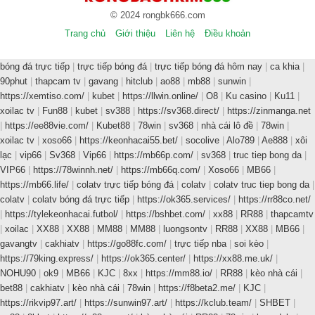
© 2024 rongbk666.com
Trang chủ
Giới thiệu
Liên hệ
Điều khoản
bóng đá trực tiếp
|
trực tiếp bóng đá
|
trực tiếp bóng đá hôm nay
|
ca khia
|
90phut
|
thapcam tv
|
gavang
|
hitclub
|
ao88
|
mb88
|
sunwin
|
https://xemtiso.com/
|
kubet
|
https://llwin.online/
|
O8
|
Ku casino
|
Ku11
|
xoilac tv
|
Fun88
|
kubet
|
sv388
|
https://sv368.direct/
|
https://zinmanga.net
|
https://ee88vie.com/
|
Kubet88
|
78win
|
sv368
|
nhà cái lô đề
|
78win
|
xoilac tv
|
xoso66
|
https://keonhacai55.bet/
|
socolive
|
Alo789
|
Ae888
|
xôi
lạc
|
vip66
|
Sv368
|
Vip66
|
https://mb66p.com/
|
sv368
|
truc tiep bong da
|
VIP66
|
https://78winnh.net/
|
https://mb66q.com/
|
Xoso66
|
MB66
|
https://mb66.life/
|
colatv trực tiếp bóng đá
|
colatv
|
colatv truc tiep bong da
|
colatv
|
colatv bóng đá trực tiếp
|
https://ok365.services/
|
https://rr88co.net/
|
https://tylekeonhacai.futbol/
|
https://bshbet.com/
|
xx88
|
RR88
|
thapcamtv
|
xoilac
|
XX88
|
XX88
|
MM88
|
MM88
|
luongsontv
|
RR88
|
XX88
|
MB66
|
gavangtv
|
cakhiatv
|
https://go88fc.com/
|
trực tiếp nba
|
soi kèo
|
https://79king.express/
|
https://ok365.center/
|
https://xx88.me.uk/
|
NOHU90
|
ok9
|
MB66
|
KJC
|
8xx
|
https://mm88.io/
|
RR88
|
kèo nhà cái
|
bet88
|
cakhiatv
|
kèo nhà cái
|
78win
|
https://f8beta2.me/
|
KJC
|
https://rikvip97.art/
|
https://sunwin97.art/
|
https://kclub.team/
|
SHBET
|