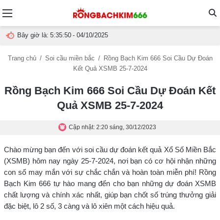
Menu
T
Bây giờ là:
5:35:51
- 04/10/2025
t
Trang chủ
/
Soi cầu miền bắc
/
Rồng Bạch Kim 666 Soi Cầu Dự Đoán
Kết Quả XSMB 25-7-2024
g
Rồng Bạch Kim 666 Soi Cầu Dự Đoán Kết
Quả XSMB 25-7-2024
Cập nhật: 2:20 sáng, 30/12/2023
Chào mừng bạn đến với soi cầu dự đoán kết quả Xổ Số Miền Bắc
(XSMB) hôm nay ngày 25-7-2024, nơi bạn có cơ hội nhận những
con số may mắn với sự chắc chắn và hoàn toàn miễn phí! Rồng
Bạch Kim 666 tự hào mang đến cho bạn những dự đoán XSMB
chất lượng và chính xác nhất, giúp bạn chốt số trúng thưởng giải
đặc biệt, lô 2 số, 3 càng và lô xiên một cách hiệu quả.