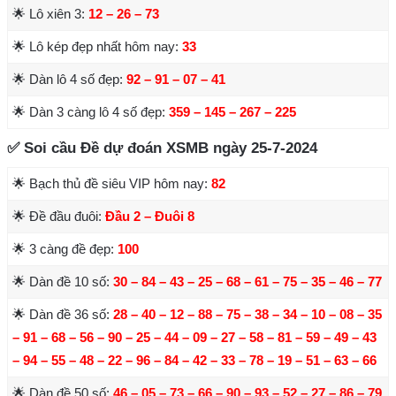
🌟 Lô xiên 3:
12 – 26 – 73
🌟 Lô kép đẹp nhất hôm nay:
33
🌟 Dàn lô 4 số đẹp:
92 – 91 – 07 – 41
🌟 Dàn 3 càng lô 4 số đẹp:
359 – 145 – 267 – 225
✅ Soi cầu Đề dự đoán XSMB ngày 25-7-2024
🌟 Bạch thủ đề siêu VIP hôm nay:
82
🌟 Đề đầu đuôi:
Đầu 2 – Đuôi 8
🌟 3 càng đề đẹp:
100
🌟 Dàn đề 10 số:
30 – 84 – 43 – 25 – 68 – 61 – 75 – 35 – 46 – 77
🌟 Dàn đề 36 số:
28 – 40 – 12 – 88 – 75 – 38 – 34 – 10 – 08 – 35
– 91 – 68 – 56 – 90 – 25 – 44 – 09 – 27 – 58 – 81 – 59 – 49 – 43
– 94 – 55 – 48 – 22 – 96 – 84 – 42 – 33 – 78 – 19 – 51 – 63 – 66
🌟 Dàn đề 50 số:
46 – 05 – 73 – 66 – 90 – 93 – 52 – 27 – 86 – 79