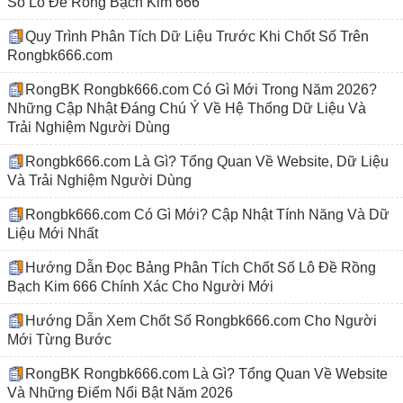
Số Lô Đề Rồng Bạch Kim 666
Quy Trình Phân Tích Dữ Liệu Trước Khi Chốt Số Trên
Rongbk666.com
RongBK Rongbk666.com Có Gì Mới Trong Năm 2026?
Những Cập Nhật Đáng Chú Ý Về Hệ Thống Dữ Liệu Và
Trải Nghiệm Người Dùng
Rongbk666.com Là Gì? Tổng Quan Về Website, Dữ Liệu
Và Trải Nghiệm Người Dùng
Rongbk666.com Có Gì Mới? Cập Nhật Tính Năng Và Dữ
Liệu Mới Nhất
Hướng Dẫn Đọc Bảng Phân Tích Chốt Số Lô Đề Rồng
Bạch Kim 666 Chính Xác Cho Người Mới
Hướng Dẫn Xem Chốt Số Rongbk666.com Cho Người
Mới Từng Bước
RongBK Rongbk666.com Là Gì? Tổng Quan Về Website
Và Những Điểm Nổi Bật Năm 2026