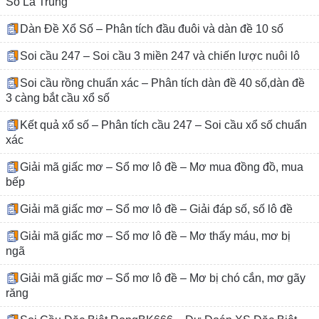
Số Là Trúng
Dàn Đề Xổ Số – Phân tích đầu đuôi và dàn đề 10 số
Soi cầu 247 – Soi cầu 3 miền 247 và chiến lược nuôi lô
Soi cầu rồng chuẩn xác – Phân tích dàn đề 40 số,dàn đề
3 càng bắt cầu xổ số
Kết quả xổ số – Phân tích cầu 247 – Soi cầu xổ số chuẩn
xác
Giải mã giấc mơ – Sổ mơ lô đề – Mơ mua đồng đồ, mua
bếp
Giải mã giấc mơ – Sổ mơ lô đề – Giải đáp số, số lô đề
Giải mã giấc mơ – Sổ mơ lô đề – Mơ thấy máu, mơ bị
ngã
Giải mã giấc mơ – Sổ mơ lô đề – Mơ bị chó cắn, mơ gãy
răng