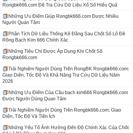
Rongbk666.com Để Tra Cứu Dữ Liệu Xổ Số Hiệu Quả
Những Ưu Điểm Giúp Rongbk666.com Được Nhiều
Người Quan Tâm
Phân Tích Dữ Liệu Thống Kê Đằng Sau Chốt Số Lô Đề
Rồng Bạch Kim 666 Chính Xác
Những Tiêu Chí Được Áp Dụng Khi Chốt Số
Rongbk666.com
Trải Nghiệm Người Dùng Trên RongBK Rongbk666.com:
Giao Diện, Tốc Độ Và Khả Năng Tra Cứu Dữ Liệu Năm
2026
Những Ưu Điểm Của Cầu bạch kim666 Rongbk666.com
Được Người Dùng Quan Tâm
Trải Nghiệm Người Dùng Trên Rongbk666.com: Giao
Diện, Tốc Độ Và Tiện Ích
Những Yếu Tố Ảnh Hưởng Đến Độ Chính Xác Của Chốt