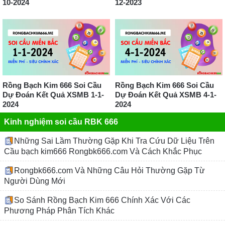
10-2024
12-2023
Rồng Bạch Kim 666 Soi Cầu
Rồng Bạch Kim 666 Soi Cầu
Dự Đoán Kết Quả XSMB 1-1-
Dự Đoán Kết Quả XSMB 4-1-
2024
2024
Kinh nghiệm soi cầu RBK 666
Những Sai Lầm Thường Gặp Khi Tra Cứu Dữ Liệu Trên
Cầu bạch kim666 Rongbk666.com Và Cách Khắc Phục
Rongbk666.com Và Những Câu Hỏi Thường Gặp Từ
Người Dùng Mới
So Sánh Rồng Bạch Kim 666 Chính Xác Với Các
Phương Pháp Phân Tích Khác