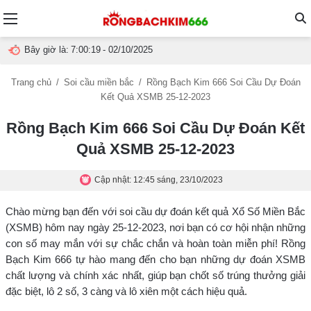
Menu
T
Bây giờ là:
7:00:20
- 02/10/2025
t
Trang chủ
/
Soi cầu miền bắc
/
Rồng Bạch Kim 666 Soi Cầu Dự Đoán
Kết Quả XSMB 25-12-2023
g
Rồng Bạch Kim 666 Soi Cầu Dự Đoán Kết
Quả XSMB 25-12-2023
Cập nhật: 12:45 sáng, 23/10/2023
Chào mừng bạn đến với soi cầu dự đoán kết quả Xổ Số Miền Bắc
(XSMB) hôm nay ngày 25-12-2023, nơi bạn có cơ hội nhận những
con số may mắn với sự chắc chắn và hoàn toàn miễn phí! Rồng
Bạch Kim 666 tự hào mang đến cho bạn những dự đoán XSMB
chất lượng và chính xác nhất, giúp bạn chốt số trúng thưởng giải
đặc biệt, lô 2 số, 3 càng và lô xiên một cách hiệu quả.