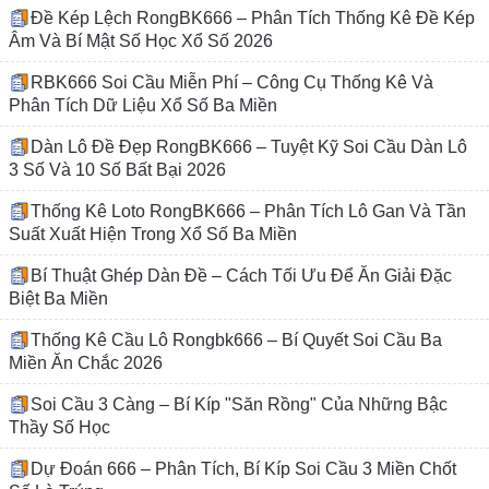
Đề Kép Lệch RongBK666 – Phân Tích Thống Kê Đề Kép
Âm Và Bí Mật Số Học Xổ Số 2026
RBK666 Soi Cầu Miễn Phí – Công Cụ Thống Kê Và
Phân Tích Dữ Liệu Xổ Số Ba Miền
Dàn Lô Đề Đẹp RongBK666 – Tuyệt Kỹ Soi Cầu Dàn Lô
3 Số Và 10 Số Bất Bại 2026
Thống Kê Loto RongBK666 – Phân Tích Lô Gan Và Tần
Suất Xuất Hiện Trong Xổ Số Ba Miền
Bí Thuật Ghép Dàn Đề – Cách Tối Ưu Để Ăn Giải Đặc
Biệt Ba Miền
Thống Kê Cầu Lô Rongbk666 – Bí Quyết Soi Cầu Ba
Miền Ăn Chắc 2026
Soi Cầu 3 Càng – Bí Kíp "Săn Rồng" Của Những Bậc
Thầy Số Học
Dự Đoán 666 – Phân Tích, Bí Kíp Soi Cầu 3 Miền Chốt