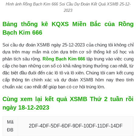
Hình ảnh Rồng Bạch Kim 666 Soi Cầu Dự Đoán Kết Quả XSMB 25-12-
2023
Bảng thống kê KQXS Miền Bắc của Rồng
Bạch Kim 666
Soi cầu dự đoán XSMB ngày 25-12-2023 của chúng tôi không chỉ
dựa trên may mắn mà còn dựa trên cơ sở thống kê số học và
phân tích sâu rộng.
Rồng Bạch Kim 666
tập trung vào việc cung
cấp cho bạn những con số có khả năng trúng thưởng cao nhất, từ
đặc biệt đầu đuôi đến các lô tô và lô xiên. Chúng tôi cam kết cung
cấp thông tin chính xác và dự đoán XSMB hôm nay theo tính
chuẩn xác cao nhất để giúp bạn có cơ hội trúng lớn.
Cùng xem lại kết quả XSMB Thứ 2 tuần rồi
ngày 18-12-2023
Mã
2DF-4DF-5DF-6DF-9DF-10DF-11DF-14DF
ĐB