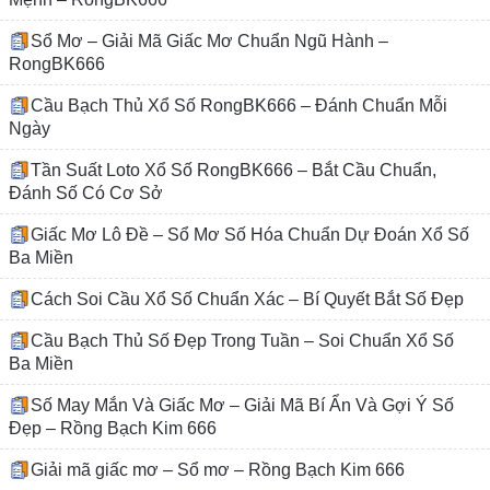
Sổ Mơ – Giải Mã Giấc Mơ Chuẩn Ngũ Hành –
RongBK666
Cầu Bạch Thủ Xổ Số RongBK666 – Đánh Chuẩn Mỗi
Ngày
Tần Suất Loto Xổ Số RongBK666 – Bắt Cầu Chuẩn,
Đánh Số Có Cơ Sở
Giấc Mơ Lô Đề – Sổ Mơ Số Hóa Chuẩn Dự Đoán Xổ Số
Ba Miền
Cách Soi Cầu Xổ Số Chuẩn Xác – Bí Quyết Bắt Số Đẹp
Cầu Bạch Thủ Số Đẹp Trong Tuần – Soi Chuẩn Xổ Số
Ba Miền
Số May Mắn Và Giấc Mơ – Giải Mã Bí Ẩn Và Gợi Ý Số
Đẹp – Rồng Bạch Kim 666
Giải mã giấc mơ – Sổ mơ – Rồng Bạch Kim 666