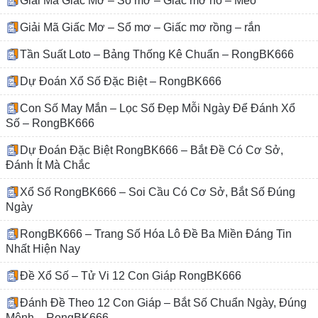
Giải Mã Giấc Mơ – Sổ mơ – Giấc mơ hổ – Mèo
Giải Mã Giấc Mơ – Sổ mơ – Giấc mơ rồng – rắn
Tần Suất Loto – Bảng Thống Kê Chuẩn – RongBK666
Dự Đoán Xổ Số Đặc Biệt – RongBK666
Con Số May Mắn – Lọc Số Đẹp Mỗi Ngày Để Đánh Xổ
Số – RongBK666
Dự Đoán Đặc Biệt RongBK666 – Bắt Đề Có Cơ Sở,
Đánh Ít Mà Chắc
Xổ Số RongBK666 – Soi Cầu Có Cơ Sở, Bắt Số Đúng
Ngày
RongBK666 – Trang Số Hóa Lô Đề Ba Miền Đáng Tin
Nhất Hiện Nay
Đề Xổ Số – Tử Vi 12 Con Giáp RongBK666
Đánh Đề Theo 12 Con Giáp – Bắt Số Chuẩn Ngày, Đúng
Mệnh – RongBK666