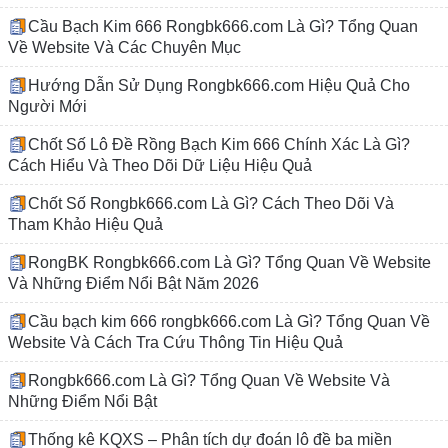
Cầu Bạch Kim 666 Rongbk666.com Là Gì? Tổng Quan
Về Website Và Các Chuyên Mục
Hướng Dẫn Sử Dụng Rongbk666.com Hiệu Quả Cho
Người Mới
Chốt Số Lô Đề Rồng Bạch Kim 666 Chính Xác Là Gì?
Cách Hiểu Và Theo Dõi Dữ Liệu Hiệu Quả
Chốt Số Rongbk666.com Là Gì? Cách Theo Dõi Và
Tham Khảo Hiệu Quả
RongBK Rongbk666.com Là Gì? Tổng Quan Về Website
Và Những Điểm Nổi Bật Năm 2026
Cầu bạch kim 666 rongbk666.com Là Gì? Tổng Quan Về
Website Và Cách Tra Cứu Thông Tin Hiệu Quả
Rongbk666.com Là Gì? Tổng Quan Về Website Và
Những Điểm Nổi Bật
Thống kê KQXS – Phân tích dự đoán lô đề ba miền