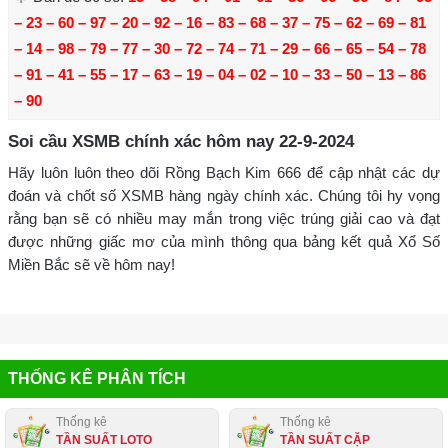
– 23 – 60 – 97 – 20 – 92 – 16 – 83 – 68 – 37 – 75 – 62 – 69 – 81
– 14 – 98 – 79 – 77 – 30 – 72 – 74 – 71 – 29 – 66 – 65 – 54 – 78
– 91 – 41 – 55 – 17 – 63 – 19 – 04 – 02 – 10 – 33 – 50 – 13 – 86
– 90
Soi cầu XSMB chính xác hôm nay 22-9-2024
Hãy luôn luôn theo dõi Rồng Bạch Kim 666 để cập nhật các dự
đoán và chốt số XSMB hàng ngày chính xác. Chúng tôi hy vọng
rằng bạn sẽ có nhiều may mắn trong việc trúng giải cao và đạt
được những giấc mơ của mình thông qua bảng kết quả Xổ Số
Miền Bắc sẽ về hôm nay!
THỐNG KÊ PHÂN TÍCH
Thống kê
Thống kê
TẦN SUẤT LOTO
TẦN SUẤT CẶP