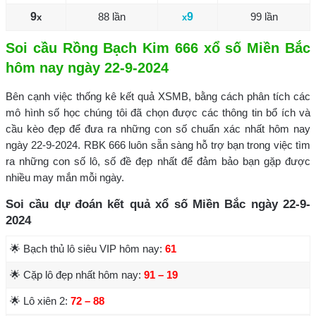
9
88 lần
9
99 lần
x
x
Soi cầu Rồng Bạch Kim 666 xổ số Miền Bắc
hôm nay ngày 22-9-2024
Bên cạnh việc thống kê kết quả XSMB, bằng cách phân tích các
mô hình số học chúng tôi đã chọn được các thông tin bổ ích và
cầu kèo đẹp để đưa ra những con số chuẩn xác nhất hôm nay
ngày 22-9-2024. RBK 666 luôn sẵn sàng hỗ trợ bạn trong việc tìm
ra những con số lô, số đề đẹp nhất để đảm bảo bạn gặp được
nhiều may mắn mỗi ngày.
Soi cầu dự đoán kết quả xổ số Miền Bắc ngày 22-9-
2024
🌟 Bạch thủ lô siêu VIP hôm nay:
61
🌟 Cặp lô đẹp nhất hôm nay:
91 – 19
🌟 Lô xiên 2:
72 – 88