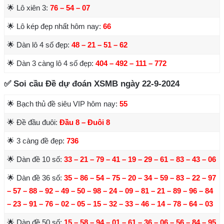
🌟 Lô xiên 3:
76 – 54 – 07
🌟 Lô kép đẹp nhất hôm nay:
66
🌟 Dàn lô 4 số đẹp:
48 – 21 – 51 – 62
🌟 Dàn 3 càng lô 4 số đẹp:
404 – 492 – 111 – 772
✅ Soi cầu Đề dự đoán XSMB ngày 22-9-2024
🌟 Bạch thủ đề siêu VIP hôm nay:
55
🌟 Đề đầu đuôi:
Đầu 8 – Đuôi 8
🌟 3 càng đề đẹp:
736
🌟 Dàn đề 10 số:
33 – 21 – 79 – 41 – 19 – 29 – 61 – 83 – 43 – 06
🌟 Dàn đề 36 số:
35 – 86 – 54 – 75 – 20 – 34 – 59 – 83 – 22 – 97
– 57 – 88 – 92 – 49 – 50 – 98 – 24 – 09 – 81 – 21 – 89 – 96 – 84
– 23 – 91 – 76 – 02 – 05 – 15 – 32 – 33 – 46 – 14 – 78 – 64 – 03
🌟 Dàn đề 50 số:
15 – 58 – 94 – 01 – 61 – 36 – 06 – 56 – 84 – 95