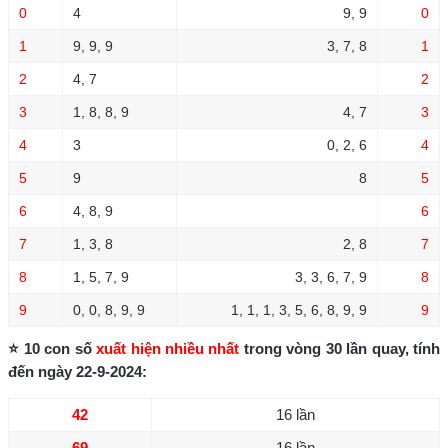
0
4
9, 9
0
1
9, 9, 9
3, 7, 8
1
2
4, 7
2
3
1, 8, 8, 9
4, 7
3
4
3
0, 2, 6
4
5
9
8
5
6
4, 8, 9
6
7
1, 3, 8
2, 8
7
8
1, 5, 7, 9
3, 3, 6, 7, 9
8
9
0, 0, 8, 9, 9
1, 1, 1, 3, 5, 6, 8, 9, 9
9
⭐ 10 con số
xuất hiện nhiều nhất
trong vòng 30 lần quay, tính
đến ngày 22-9-2024:
42
16 lần
69
16 lần