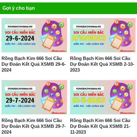
Gợi ý cho bạn
Rồng Bạch Kim 666 Soi Cầu
Rồng Bạch Kim 666 Soi Cầu
Dự Đoán Kết Quả XSMB 29-6-
Dự Đoán Kết Quả XSMB 2-10-
2024
2023
Rồng Bạch Kim 666 Soi Cầu
Rồng Bạch Kim 666 Soi Cầu
Dự Đoán Kết Quả XSMB 29-7-
Dự Đoán Kết Quả XSMB 21-
2024
11-2023