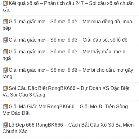
Kết quả xổ số – Phân tích cầu 247 – Soi cầu xổ số chuẩn
xác
Giải mã giấc mơ – Sổ mơ lô đề – Mơ mua đồng đồ, mua
bếp
Giải mã giấc mơ – Sổ mơ lô đề – Giải đáp số, số lô đề
Giải mã giấc mơ – Sổ mơ lô đề – Mơ thấy máu, mơ bị
ngã
Giải mã giấc mơ – Sổ mơ lô đề – Mơ bị chó cắn, mơ gãy
răng
Soi Cầu Đặc Biệt RongBK666 – Dự Đoán XS Đặc Biệt
Và Soi Cầu 3 Càng
Giải Mã Giấc Mơ RongBK666 – Giải Mơ Đi Trên Sông –
Mơ Đào Đất
Lô Đẹp 666 RongBK666 – Cách Bắt Cầu Xổ Số Ba Miền
Chuẩn Xác