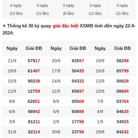
4 ngày
4 ngày
3 ngày
3 ngày
3 ngày
(13 lần)
(11 lần)
(8 lần)
(12 lần)
(11 lần)
⭐ Thống kê 30 kỳ quay
giải đặc biệt
XSMB tính đến ngày 22-9-
2024:
Ngày
Giải
ĐB
Ngày
Giải
ĐB
Ngày
Giải
ĐB
21/9
579
17
20/9
635
57
19/9
582
98
18/9
614
97
17/9
504
35
16/9
657
99
15/9
902
38
14/9
043
32
13/9
506
28
12/9
127
59
11/9
656
97
10/9
086
94
9/9
626
51
8/9
055
09
7/9
037
64
6/9
489
42
5/9
608
99
4/9
846
35
3/9
812
11
2/9
177
98
1/9
349
25
31/8
821
14
30/8
237
96
29/8
842
42