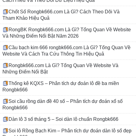
Cách Hiểu Và Theo Dõi Dữ Liệu Hiệu Quả
Chốt Số Rongbk666.com Là Gì? Cách Theo Dõi Và
Tham Khảo Hiệu Quả
RongBK Rongbk666.com Là Gì? Tổng Quan Về Website
Và Những Điểm Nổi Bật Năm 2026
Cầu bạch kim 666 rongbk666.com Là Gì? Tổng Quan Về
Website Và Cách Tra Cứu Thông Tin Hiệu Quả
Rongbk666.com Là Gì? Tổng Quan Về Website Và
Những Điểm Nổi Bật
Thống kê KQXS – Phân tích dự đoán lô đề ba miền
Rongbk666
Soi cầu rồng dàn đề 40 số – Phân tích dự đoán xổ số
Rongbk666
Dàn lô 3 số tháng 5 – Soi dàn lô chuẩn Rongbk666
Soi lô Rồng Bạch Kim – Phân tích dự đoán dàn lô số đẹp