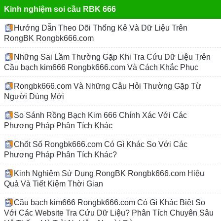
Kinh nghiệm soi cầu RBK 666
Hướng Dẫn Theo Dõi Thống Kê Và Dữ Liệu Trên
RongBK Rongbk666.com
Những Sai Lầm Thường Gặp Khi Tra Cứu Dữ Liệu Trên
Cầu bạch kim666 Rongbk666.com Và Cách Khắc Phục
Rongbk666.com Và Những Câu Hỏi Thường Gặp Từ
Người Dùng Mới
So Sánh Rồng Bạch Kim 666 Chính Xác Với Các
Phương Pháp Phân Tích Khác
Chốt Số Rongbk666.com Có Gì Khác So Với Các
Phương Pháp Phân Tích Khác?
Kinh Nghiệm Sử Dụng RongBK Rongbk666.com Hiệu
Quả Và Tiết Kiệm Thời Gian
Cầu bạch kim666 Rongbk666.com Có Gì Khác Biệt So
Với Các Website Tra Cứu Dữ Liệu? Phân Tích Chuyên Sâu