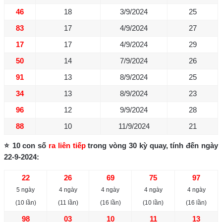
46
18
3/9/2024
25
83
17
4/9/2024
27
17
17
4/9/2024
29
50
14
7/9/2024
26
91
13
8/9/2024
25
34
13
8/9/2024
23
96
12
9/9/2024
28
88
10
11/9/2024
21
⭐ 10 con số
ra liên tiếp
trong vòng 30 kỳ quay, tính đến ngày
22-9-2024:
22
26
69
75
97
5 ngày
4 ngày
4 ngày
4 ngày
4 ngày
(10 lần)
(11 lần)
(16 lần)
(10 lần)
(16 lần)
98
03
10
11
13