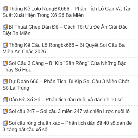
Thống Kê Loto RongBK666 – Phân Tích Lô Gan Và Tần
Suất Xuất Hiện Trong Xổ Số Ba Miền
Bí Thuật Ghép Dàn Đề – Cách Tối Ưu Để Ăn Giải Đặc
Biệt Ba Miền
Thống Kê Cầu Lô Rongbk666 – Bí Quyết Soi Cầu Ba
Miền Ăn Chắc 2026
Soi Cầu 3 Càng – Bí Kíp "Săn Rồng" Của Những Bậc
Thầy Số Học
Dự Đoán 666 – Phân Tích, Bí Kíp Soi Cầu 3 Miền Chốt
Số Là Trúng
Dàn Đề Xổ Số – Phân tích đầu đuôi và dàn đề 10 số
Soi cầu 247 – Soi cầu 3 miền 247 và chiến lược nuôi lô
Soi cầu rồng chuẩn xác – Phân tích dàn đề 40 số,dàn đề
3 càng bắt cầu xổ số