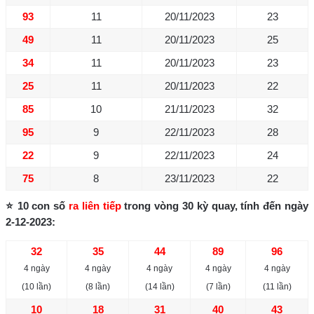
93
11
20/11/2023
23
49
11
20/11/2023
25
34
11
20/11/2023
23
25
11
20/11/2023
22
85
10
21/11/2023
32
95
9
22/11/2023
28
22
9
22/11/2023
24
75
8
23/11/2023
22
⭐ 10 con số
ra liên tiếp
trong vòng 30 kỳ quay, tính đến ngày
2-12-2023:
32
35
44
89
96
4 ngày
4 ngày
4 ngày
4 ngày
4 ngày
(10 lần)
(8 lần)
(14 lần)
(7 lần)
(11 lần)
10
18
31
40
43