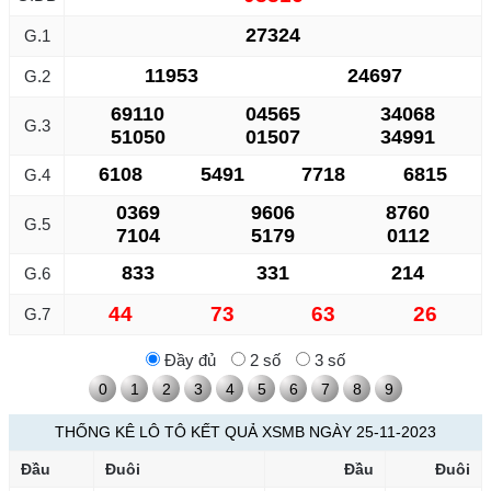
27324
G.1
11953
24697
G.2
69110
04565
34068
G.3
51050
01507
34991
6108
5491
7718
6815
G.4
0369
9606
8760
G.5
7104
5179
0112
833
331
214
G.6
44
73
63
26
G.7
Đầy đủ
2 số
3 số
0
1
2
3
4
5
6
7
8
9
THỐNG KÊ LÔ TÔ KẾT QUẢ XSMB NGÀY 25-11-2023
Đầu
Đuôi
Đầu
Đuôi