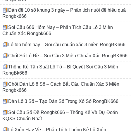
Dàn đề 10 số khung 3 ngày – Phân tích nuôi đề hiệu quả
Rongbk666
Soi Cầu 666 Hôm Nay – Phân Tích Cầu Lô 3 Miền
Chuẩn Xác Rongbk666
Lô top hôm nay – Soi cầu chuẩn xác 3 miền RongBK666
Chốt Số Lô Đề – Soi Cầu 3 Miền Chuẩn Xác RongBK666
Thống Kê Tần Suất Lô Tô – Bí Quyết Soi Cầu 3 Miền
RongBk666
Chốt Dàn Lô 8 Số – Cách Bắt Cầu Chuẩn Xác 3 Miền
Rongbk666
Dàn Lô 3 Số – Tạo Dàn Số Trong Xổ Số RongBK666
Soi Cầu Số Đề Rongbk666 – Thống Kê Và Dự Đoán
KQXS Chuẩn Nhất
Lô Xiên Hay Về – Phân Tích Thống Kê Lô Xiên