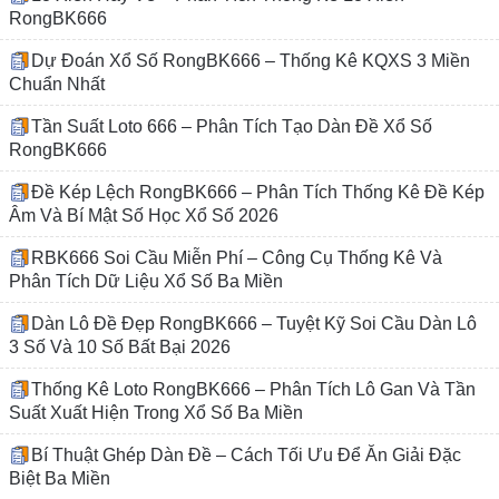
RongBK666
Dự Đoán Xổ Số RongBK666 – Thống Kê KQXS 3 Miền
Chuẩn Nhất
Tần Suất Loto 666 – Phân Tích Tạo Dàn Đề Xổ Số
RongBK666
Đề Kép Lệch RongBK666 – Phân Tích Thống Kê Đề Kép
Âm Và Bí Mật Số Học Xổ Số 2026
RBK666 Soi Cầu Miễn Phí – Công Cụ Thống Kê Và
Phân Tích Dữ Liệu Xổ Số Ba Miền
Dàn Lô Đề Đẹp RongBK666 – Tuyệt Kỹ Soi Cầu Dàn Lô
3 Số Và 10 Số Bất Bại 2026
Thống Kê Loto RongBK666 – Phân Tích Lô Gan Và Tần
Suất Xuất Hiện Trong Xổ Số Ba Miền
Bí Thuật Ghép Dàn Đề – Cách Tối Ưu Để Ăn Giải Đặc
Biệt Ba Miền