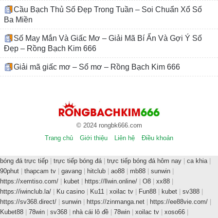
Cầu Bạch Thủ Số Đẹp Trong Tuần – Soi Chuẩn Xổ Số
Ba Miền
Số May Mắn Và Giấc Mơ – Giải Mã Bí Ẩn Và Gợi Ý Số
Đẹp – Rồng Bạch Kim 666
Giải mã giấc mơ – Sổ mơ – Rồng Bạch Kim 666
© 2024 rongbk666.com
Trang chủ
Giới thiệu
Liên hệ
Điều khoản
bóng đá trực tiếp
|
trực tiếp bóng đá
|
trực tiếp bóng đá hôm nay
|
ca khia
|
90phut
|
thapcam tv
|
gavang
|
hitclub
|
ao88
|
mb88
|
sunwin
|
https://xemtiso.com/
|
kubet
|
https://llwin.online/
|
O8
|
xx88
|
https://iwinclub.la/
|
Ku casino
|
Ku11
|
xoilac tv
|
Fun88
|
kubet
|
sv388
|
https://sv368.direct/
|
sunwin
|
https://zinmanga.net
|
https://ee88vie.com/
|
Kubet88
|
78win
|
sv368
|
nhà cái lô đề
|
78win
|
xoilac tv
|
xoso66
|