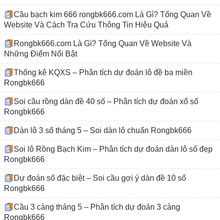
Cầu bạch kim 666 rongbk666.com Là Gì? Tổng Quan Về
Website Và Cách Tra Cứu Thông Tin Hiệu Quả
Rongbk666.com Là Gì? Tổng Quan Về Website Và
Những Điểm Nổi Bật
Thống kê KQXS – Phân tích dự đoán lô đề ba miền
Rongbk666
Soi cầu rồng dàn đề 40 số – Phân tích dự đoán xổ số
Rongbk666
Dàn lô 3 số tháng 5 – Soi dàn lô chuẩn Rongbk666
Soi lô Rồng Bạch Kim – Phân tích dự đoán dàn lô số đẹp
Rongbk666
Dự đoán số đặc biệt – Soi cầu gợi ý dàn đề 10 số
Rongbk666
Cầu 3 càng tháng 5 – Phân tích dự đoán 3 càng
Rongbk666