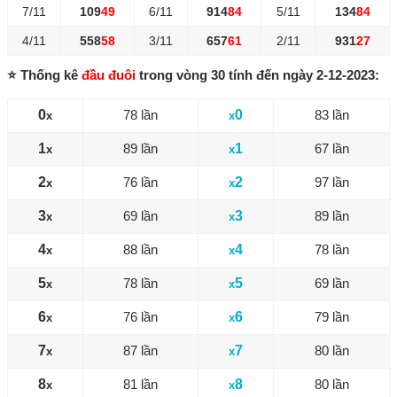
7/11
109
49
6/11
914
84
5/11
134
84
4/11
558
58
3/11
657
61
2/11
931
27
⭐ Thống kê
đầu đuôi
trong vòng 30 tính đến ngày 2-12-2023:
0
78 lần
0
83 lần
x
x
1
89 lần
1
67 lần
x
x
2
76 lần
2
97 lần
x
x
3
69 lần
3
89 lần
x
x
4
88 lần
4
78 lần
x
x
5
78 lần
5
69 lần
x
x
6
76 lần
6
79 lần
x
x
7
87 lần
7
80 lần
x
x
8
81 lần
8
80 lần
x
x