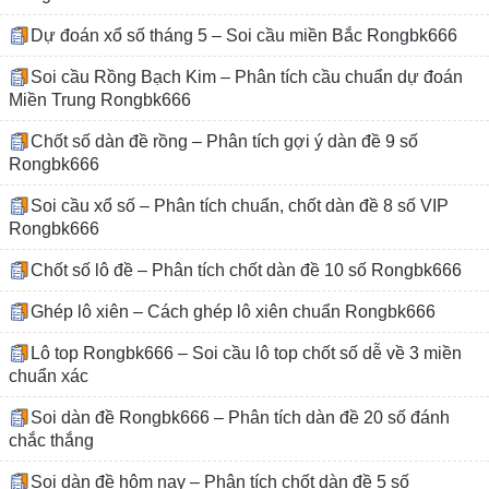
Dự đoán xổ số tháng 5 – Soi cầu miền Bắc Rongbk666
Soi cầu Rồng Bạch Kim – Phân tích cầu chuẩn dự đoán
Miền Trung Rongbk666
Chốt số dàn đề rồng – Phân tích gợi ý dàn đề 9 số
Rongbk666
Soi cầu xổ số – Phân tích chuẩn, chốt dàn đề 8 số VIP
Rongbk666
Chốt số lô đề – Phân tích chốt dàn đề 10 số Rongbk666
Ghép lô xiên – Cách ghép lô xiên chuẩn Rongbk666
Lô top Rongbk666 – Soi cầu lô top chốt số dễ về 3 miền
chuẩn xác
Soi dàn đề Rongbk666 – Phân tích dàn đề 20 số đánh
chắc thắng
Soi dàn đề hôm nay – Phân tích chốt dàn đề 5 số