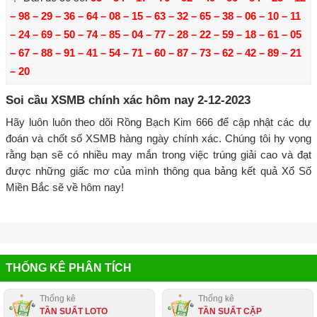
– 98 – 29 – 36 – 64 – 08 – 15 – 63 – 32 – 65 – 38 – 06 – 10 – 11
– 24 – 69 – 50 – 74 – 85 – 04 – 77 – 28 – 22 – 59 – 18 – 61 – 05
– 67 – 88 – 91 – 41 – 54 – 71 – 60 – 87 – 73 – 62 – 42 – 89 – 21
– 20
Soi cầu XSMB chính xác hôm nay 2-12-2023
Hãy luôn luôn theo dõi Rồng Bạch Kim 666 để cập nhật các dự
đoán và chốt số XSMB hàng ngày chính xác. Chúng tôi hy vọng
rằng bạn sẽ có nhiều may mắn trong việc trúng giải cao và đạt
được những giấc mơ của mình thông qua bảng kết quả Xổ Số
Miền Bắc sẽ về hôm nay!
THỐNG KÊ PHÂN TÍCH
Thống kê
Thống kê
TẦN SUẤT LOTO
TẦN SUẤT CẶP