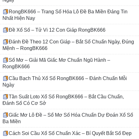
RongBK666 – Trang Số Hóa Lô Đề Ba Miền Đáng Tin
Nhất Hiện Nay
Đề Xổ Số – Tử Vi 12 Con Giáp RongBK666
Đánh Đề Theo 12 Con Giáp – Bắt Số Chuẩn Ngày, Đúng
Mệnh – RongBK666
Sổ Mơ – Giải Mã Giấc Mơ Chuẩn Ngũ Hành –
RongBK666
Cầu Bạch Thủ Xổ Số RongBK666 – Đánh Chuẩn Mỗi
Ngày
Tần Suất Loto Xổ Số RongBK666 – Bắt Cầu Chuẩn,
Đánh Số Có Cơ Sở
Giấc Mơ Lô Đề – Sổ Mơ Số Hóa Chuẩn Dự Đoán Xổ Số
Ba Miền
Cách Soi Cầu Xổ Số Chuẩn Xác – Bí Quyết Bắt Số Đẹp