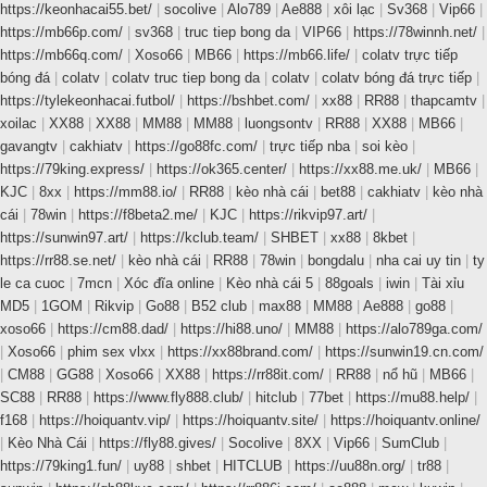
https://keonhacai55.bet/
|
socolive
|
Alo789
|
Ae888
|
xôi lạc
|
Sv368
|
Vip66
|
https://mb66p.com/
|
sv368
|
truc tiep bong da
|
VIP66
|
https://78winnh.net/
|
https://mb66q.com/
|
Xoso66
|
MB66
|
https://mb66.life/
|
colatv trực tiếp
bóng đá
|
colatv
|
colatv truc tiep bong da
|
colatv
|
colatv bóng đá trực tiếp
|
https://tylekeonhacai.futbol/
|
https://bshbet.com/
|
xx88
|
RR88
|
thapcamtv
|
xoilac
|
XX88
|
XX88
|
MM88
|
MM88
|
luongsontv
|
RR88
|
XX88
|
MB66
|
gavangtv
|
cakhiatv
|
https://go88fc.com/
|
trực tiếp nba
|
soi kèo
|
https://79king.express/
|
https://ok365.center/
|
https://xx88.me.uk/
|
MB66
|
KJC
|
8xx
|
https://mm88.io/
|
RR88
|
kèo nhà cái
|
bet88
|
cakhiatv
|
kèo nhà
cái
|
78win
|
https://f8beta2.me/
|
KJC
|
https://rikvip97.art/
|
https://sunwin97.art/
|
https://kclub.team/
|
SHBET
|
xx88
|
8kbet
|
https://rr88.se.net/
|
kèo nhà cái
|
RR88
|
78win
|
bongdalu
|
nha cai uy tin
|
ty
le ca cuoc
|
7mcn
|
Xóc đĩa online
|
Kèo nhà cái 5
|
88goals
|
iwin
|
Tài xỉu
MD5
|
1GOM
|
Rikvip
|
Go88
|
B52 club
|
max88
|
MM88
|
Ae888
|
go88
|
xoso66
|
https://cm88.dad/
|
https://hi88.uno/
|
MM88
|
https://alo789ga.com/
|
Xoso66
|
phim sex vlxx
|
https://xx88brand.com/
|
https://sunwin19.cn.com/
|
CM88
|
GG88
|
Xoso66
|
XX88
|
https://rr88it.com/
|
RR88
|
nổ hũ
|
MB66
|
SC88
|
RR88
|
https://www.fly888.club/
|
hitclub
|
77bet
|
https://mu88.help/
|
f168
|
https://hoiquantv.vip/
|
https://hoiquantv.site/
|
https://hoiquantv.online/
|
Kèo Nhà Cái
|
https://fly88.gives/
|
Socolive
|
8XX
|
Vip66
|
SumClub
|
https://79king1.fun/
|
uy88
|
shbet
|
HITCLUB
|
https://uu88n.org/
|
tr88
|