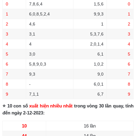
0
7,8,6,4
1,5,6
0
1
6,0,8,5,2,4
9,9,3
1
2
4,6
1
2
3
3,1
5,3,7,6
3
4
4
2,0,1,4
4
5
3,0
6,1
5
6
5,8,9,0,3
1,0,2
6
7
9,3
9,0
7
8
-
6,0,1
8
9
7,1,1
6,7
9
⭐ 10 con số
xuất hiện nhiều nhất
trong vòng 30 lần quay, tính
đến ngày 2-12-2023:
10
16 lần
44
14 lần