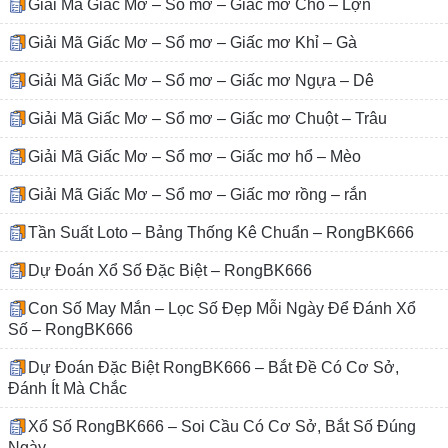
Giải Mã Giấc Mơ – Sổ mơ – Giấc mơ Chó – Lợn
Giải Mã Giấc Mơ – Sổ mơ – Giấc mơ Khỉ – Gà
Giải Mã Giấc Mơ – Sổ mơ – Giấc mơ Ngựa – Dê
Giải Mã Giấc Mơ – Sổ mơ – Giấc mơ Chuột – Trâu
Giải Mã Giấc Mơ – Sổ mơ – Giấc mơ hổ – Mèo
Giải Mã Giấc Mơ – Sổ mơ – Giấc mơ rồng – rắn
Tần Suất Loto – Bảng Thống Kê Chuẩn – RongBK666
Dự Đoán Xổ Số Đặc Biệt – RongBK666
Con Số May Mắn – Lọc Số Đẹp Mỗi Ngày Để Đánh Xổ
Số – RongBK666
Dự Đoán Đặc Biệt RongBK666 – Bắt Đề Có Cơ Sở,
Đánh Ít Mà Chắc
Xổ Số RongBK666 – Soi Cầu Có Cơ Sở, Bắt Số Đúng
Ngày