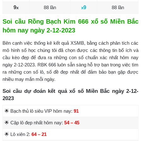
9
88 lần
9
88 lần
x
x
Soi cầu Rồng Bạch Kim 666 xổ số Miền Bắc
hôm nay ngày 2-12-2023
Bên cạnh việc thống kê kết quả XSMB, bằng cách phân tích các
mô hình số học chúng tôi đã chọn được các thông tin bổ ích và
cầu kèo đẹp để đưa ra những con số chuẩn xác nhất hôm nay
ngày 2-12-2023. RBK 666 luôn sẵn sàng hỗ trợ bạn trong việc tìm
ra những con số lô, số đề đẹp nhất để đảm bảo bạn gặp được
nhiều may mắn mỗi ngày.
Soi cầu dự đoán kết quả xổ số Miền Bắc ngày 2-12-
2023
🌟 Bạch thủ lô siêu VIP hôm nay:
91
🌟 Cặp lô đẹp nhất hôm nay:
54 – 45
🌟 Lô xiên 2:
64 – 21