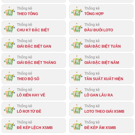
Thống kê
Thống kê
THEO TỔNG
TỔNG HỢP
Thống kê
Thống kê
CHU KỲ ĐẶC BIỆT
ĐẦU ĐUÔI LOTO
Thống kê
Thống kê
GIẢI ĐẶC BIỆT GAN
GIẢI ĐẶC BIỆT TUẦN
Thống kê
Thống kê
GIẢI ĐẶC BIỆT THÁNG
GIẢI ĐẶC BIỆT NĂM
Thống kê
Thống kê
THEO BỘ SỐ
TẦN SUẤT XUẤT HIỆN
Thống kê
Thống kê
LÔ XIÊN HAY VỀ
LÔ GAN LÂU RA
Thống kê
Thống kê
LÔ RƠI TỪ ĐỀ
LOTO THEO GIẢI XSMB
Thống kê
Thống kê
ĐỀ KÉP LỆCH XSMB
ĐỀ KÉP ÂM XSMB