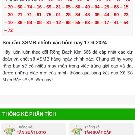
– 70 – 60 – 74 – 16 – 69 – 81 – 65 – 80 – 49 – 04 – 25 – 68 – 15
– 30 – 21 – 71 – 91 – 75 – 01 – 28 – 34 – 48 – 09 – 44 – 90 – 23
– 10 – 38 – 88 – 08 – 31 – 12 – 98 – 55 – 63 – 06 – 17 – 41 – 54
– 72
Soi cầu XSMB chính xác hôm nay 17-6-2024
Hãy luôn luôn theo dõi Rồng Bạch Kim 666 để cập nhật các dự
đoán và chốt số XSMB hàng ngày chính xác. Chúng tôi hy vọng
rằng bạn sẽ có nhiều may mắn trong việc trúng giải cao và đạt
được những giấc mơ của mình thông qua bảng kết quả Xổ Số
Miền Bắc sẽ về hôm nay!
THỐNG KÊ PHÂN TÍCH
Thống kê
Thống kê
TẦN SUẤT LOTO
TẦN SUẤT CẶP