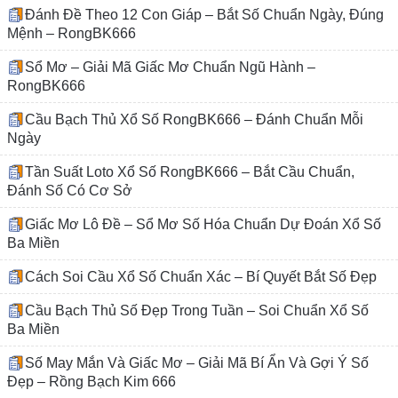
Đánh Đề Theo 12 Con Giáp – Bắt Số Chuẩn Ngày, Đúng
Mệnh – RongBK666
Sổ Mơ – Giải Mã Giấc Mơ Chuẩn Ngũ Hành –
RongBK666
Cầu Bạch Thủ Xổ Số RongBK666 – Đánh Chuẩn Mỗi
Ngày
Tần Suất Loto Xổ Số RongBK666 – Bắt Cầu Chuẩn,
Đánh Số Có Cơ Sở
Giấc Mơ Lô Đề – Sổ Mơ Số Hóa Chuẩn Dự Đoán Xổ Số
Ba Miền
Cách Soi Cầu Xổ Số Chuẩn Xác – Bí Quyết Bắt Số Đẹp
Cầu Bạch Thủ Số Đẹp Trong Tuần – Soi Chuẩn Xổ Số
Ba Miền
Số May Mắn Và Giấc Mơ – Giải Mã Bí Ẩn Và Gợi Ý Số
Đẹp – Rồng Bạch Kim 666