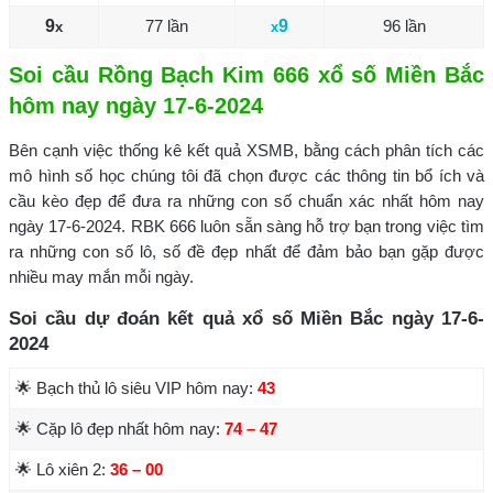
9
77 lần
9
96 lần
x
x
Soi cầu Rồng Bạch Kim 666 xổ số Miền Bắc
hôm nay ngày 17-6-2024
Bên cạnh việc thống kê kết quả XSMB, bằng cách phân tích các
mô hình số học chúng tôi đã chọn được các thông tin bổ ích và
cầu kèo đẹp để đưa ra những con số chuẩn xác nhất hôm nay
ngày 17-6-2024. RBK 666 luôn sẵn sàng hỗ trợ bạn trong việc tìm
ra những con số lô, số đề đẹp nhất để đảm bảo bạn gặp được
nhiều may mắn mỗi ngày.
Soi cầu dự đoán kết quả xổ số Miền Bắc ngày 17-6-
2024
🌟 Bạch thủ lô siêu VIP hôm nay:
43
🌟 Cặp lô đẹp nhất hôm nay:
74 – 47
🌟 Lô xiên 2:
36 – 00