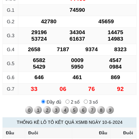
74590
G.1
42780
45659
G.2
29196
34304
14475
G.3
53724
61637
14983
2658
7187
9374
8323
G.4
6582
0009
4547
G.5
5429
5950
0984
646
461
869
G.6
33
06
76
92
G.7
Đầy đủ
2 số
3 số
0
1
2
3
4
5
6
7
8
9
THỐNG KÊ LÔ TÔ KẾT QUẢ XSMB NGÀY 10-6-2024
Đầu
Đuôi
Đầu
Đuôi