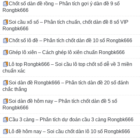
Chốt số dàn đề rồng – Phân tích gợi ý dàn đề 9 số
Rongbk666
Soi cầu xổ số – Phân tích chuẩn, chốt dàn đề 8 số VIP
Rongbk666
Chốt số lô đề – Phân tích chốt dàn đề 10 số Rongbk666
Ghép lô xiên – Cách ghép lô xiên chuẩn Rongbk666
Lô top Rongbk666 – Soi cầu lô top chốt số dễ về 3 miền
chuẩn xác
Soi dàn đề Rongbk666 – Phân tích dàn đề 20 số đánh
chắc thắng
Soi dàn đề hôm nay – Phân tích chốt dàn đề 5 số
Rongbk666
Cầu 3 càng – Phân tích dự đoán cầu 3 càng Rongbk666
Lô đề hôm nay – Soi cầu chốt dàn lô 10 số Rongbk666