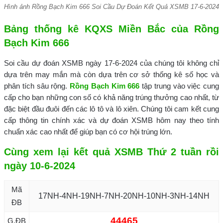
Hình ảnh Rồng Bạch Kim 666 Soi Cầu Dự Đoán Kết Quả XSMB 17-6-2024
Bảng thống kê KQXS Miền Bắc của Rồng
Bạch Kim 666
Soi cầu dự đoán XSMB ngày 17-6-2024 của chúng tôi không chỉ
dựa trên may mắn mà còn dựa trên cơ sở thống kê số học và
phân tích sâu rộng.
Rồng Bạch Kim 666
tập trung vào việc cung
cấp cho bạn những con số có khả năng trúng thưởng cao nhất, từ
đặc biệt đầu đuôi đến các lô tô và lô xiên. Chúng tôi cam kết cung
cấp thông tin chính xác và dự đoán XSMB hôm nay theo tính
chuẩn xác cao nhất để giúp bạn có cơ hội trúng lớn.
Cùng xem lại kết quả XSMB Thứ 2 tuần rồi
ngày 10-6-2024
Mã
17NH-4NH-19NH-7NH-20NH-10NH-3NH-14NH
ĐB
44465
G.ĐB