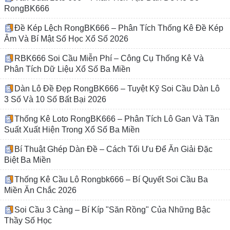
RongBK666
Đề Kép Lệch RongBK666 – Phân Tích Thống Kê Đề Kép
Âm Và Bí Mật Số Học Xổ Số 2026
RBK666 Soi Cầu Miễn Phí – Công Cụ Thống Kê Và
Phân Tích Dữ Liệu Xổ Số Ba Miền
Dàn Lô Đề Đẹp RongBK666 – Tuyệt Kỹ Soi Cầu Dàn Lô
3 Số Và 10 Số Bất Bại 2026
Thống Kê Loto RongBK666 – Phân Tích Lô Gan Và Tần
Suất Xuất Hiện Trong Xổ Số Ba Miền
Bí Thuật Ghép Dàn Đề – Cách Tối Ưu Để Ăn Giải Đặc
Biệt Ba Miền
Thống Kê Cầu Lô Rongbk666 – Bí Quyết Soi Cầu Ba
Miền Ăn Chắc 2026
Soi Cầu 3 Càng – Bí Kíp "Săn Rồng" Của Những Bậc
Thầy Số Học