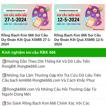
Rồng Bạch Kim 666 Soi Cầu
Rồng Bạch Kim 666 Soi Cầu
Dự Đoán Kết Quả XSMB 27-1-
Dự Đoán Kết Quả XSMB 12-5-
2024
2024
Kinh nghiệm soi cầu RBK 666
Hướng Dẫn Theo Dõi Thống Kê Và Dữ Liệu Trên
RongBK Rongbk666.com
Những Sai Lầm Thường Gặp Khi Tra Cứu Dữ Liệu Trên
Cầu bạch kim666 Rongbk666.com Và Cách Khắc Phục
Rongbk666.com Và Những Câu Hỏi Thường Gặp Từ
Người Dùng Mới
So Sánh Rồng Bạch Kim 666 Chính Xác Với Các