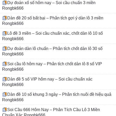
Dự đoán xổ số hôm nay – Soi cầu chuẩn 3 miền
Rongbk666
Dàn đề 20 số bất bại – Phân tích gợi ý dàn lô 3 miền
Rongbk666
Lô đề 3 miền – Soi cầu chuẩn xác, chốt dàn lô 10 số
Rongbk666
Dự đoán dàn lô chuẩn – Phân tích chốt dàn lô 30 số
Rongbk666
Soi cầu lô hôm nay – Phân tích chốt dàn lô 8 số VIP
Rongbk666
Dàn đề 5 số VIP hôm nay – Soi cầu chuẩn xác
Rongbk666
Dàn đề 10 số khung 3 ngày – Phân tích nuôi đề hiệu quả
Rongbk666
Soi Cầu 666 Hôm Nay – Phân Tích Cầu Lô 3 Miền
Chuẩn Xác Rongbk666