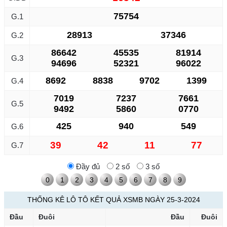
75754
G.1
28913
37346
G.2
86642
45535
81914
G.3
94696
52321
96022
8692
8838
9702
1399
G.4
7019
7237
7661
G.5
9492
5860
0770
425
940
549
G.6
39
42
11
77
G.7
Đầy đủ
2 số
3 số
0
1
2
3
4
5
6
7
8
9
THỐNG KÊ LÔ TÔ KẾT QUẢ XSMB NGÀY 25-3-2024
Đầu
Đuôi
Đầu
Đuôi