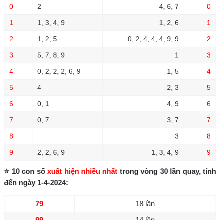
0
2
4, 6, 7
0
1
1, 3, 4, 9
1, 2, 6
1
2
1, 2, 5
0, 2, 4, 4, 4, 9, 9
2
3
5, 7, 8, 9
1
3
4
0, 2, 2, 2, 6, 9
1, 5
4
5
4
2, 3
5
6
0, 1
4, 9
6
7
0, 7
3, 7
7
8
3
8
9
2, 2, 6, 9
1, 3, 4, 9
9
⭐ 10 con số
xuất hiện nhiều nhất
trong vòng 30 lần quay, tính
đến ngày 1-4-2024:
79
18 lần
99
14 lần