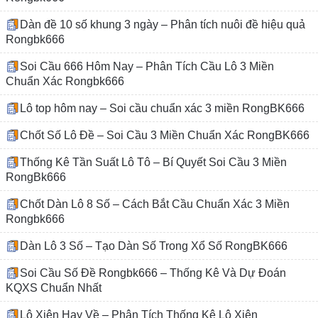
Dàn đề 10 số khung 3 ngày – Phân tích nuôi đề hiệu quả
Rongbk666
Soi Cầu 666 Hôm Nay – Phân Tích Cầu Lô 3 Miền
Chuẩn Xác Rongbk666
Lô top hôm nay – Soi cầu chuẩn xác 3 miền RongBK666
Chốt Số Lô Đề – Soi Cầu 3 Miền Chuẩn Xác RongBK666
Thống Kê Tần Suất Lô Tô – Bí Quyết Soi Cầu 3 Miền
RongBk666
Chốt Dàn Lô 8 Số – Cách Bắt Cầu Chuẩn Xác 3 Miền
Rongbk666
Dàn Lô 3 Số – Tạo Dàn Số Trong Xổ Số RongBK666
Soi Cầu Số Đề Rongbk666 – Thống Kê Và Dự Đoán
KQXS Chuẩn Nhất
Lô Xiên Hay Về – Phân Tích Thống Kê Lô Xiên