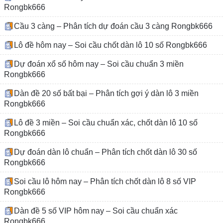
Rongbk666
Cầu 3 càng – Phân tích dự đoán cầu 3 càng Rongbk666
Lô đề hôm nay – Soi cầu chốt dàn lô 10 số Rongbk666
Dự đoán xổ số hôm nay – Soi cầu chuẩn 3 miền
Rongbk666
Dàn đề 20 số bất bại – Phân tích gợi ý dàn lô 3 miền
Rongbk666
Lô đề 3 miền – Soi cầu chuẩn xác, chốt dàn lô 10 số
Rongbk666
Dự đoán dàn lô chuẩn – Phân tích chốt dàn lô 30 số
Rongbk666
Soi cầu lô hôm nay – Phân tích chốt dàn lô 8 số VIP
Rongbk666
Dàn đề 5 số VIP hôm nay – Soi cầu chuẩn xác
Rongbk666