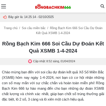
Menu
T
Bây giờ là:
14:25:15
- 02/10/2025
t
Trang chủ
/
Soi cầu miền bắc
/
Rồng Bạch Kim 666 Soi Cầu Dự Đoán
Kết Quả XSMB 1-4-2024
g
Rồng Bạch Kim 666 Soi Cầu Dự Đoán Kết
Quả XSMB 1-4-2024
Cập nhật: 8:52 sáng, 01/04/2024
Chào mừng bạn đến với soi cầu dự đoán kết quả Xổ Số Miền Bắc
(XSMB) hôm nay ngày 1-4-2024, nơi bạn có cơ hội nhận những
con số may mắn với sự chắc chắn và hoàn toàn miễn phí! Rồng
Bạch Kim 666 tự hào mang đến cho bạn những dự đoán XSMB
chất lượng và chính xác nhất, giúp bạn chốt số trúng thưởng giải
đặc biệt, lô 2 số, 3 càng và lô xiên một cách hiệu quả.