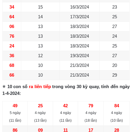
34
15
16/3/2024
23
64
14
17/3/2024
25
06
13
18/3/2024
27
76
13
18/3/2024
24
24
13
18/3/2024
25
36
12
19/3/2024
27
68
10
21/3/2024
20
66
10
21/3/2024
29
⭐ 10 con số
ra liên tiếp
trong vòng 30 kỳ quay, tính đến ngày
1-4-2024:
49
25
42
79
84
5 ngày
4 ngày
4 ngày
4 ngày
4 ngày
(11 lần)
(13 lần)
(11 lần)
(18 lần)
(10 lần)
86
09
11
17
28