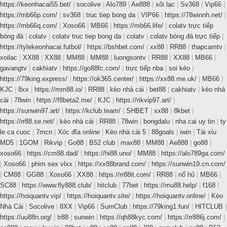
https://keonhacai55.bet/
|
socolive
|
Alo789
|
Ae888
|
xôi lạc
|
Sv368
|
Vip66
|
https://mb66p.com/
|
sv368
|
truc tiep bong da
|
VIP66
|
https://78winnh.net/
|
https://mb66q.com/
|
Xoso66
|
MB66
|
https://mb66.life/
|
colatv trực tiếp
bóng đá
|
colatv
|
colatv truc tiep bong da
|
colatv
|
colatv bóng đá trực tiếp
|
https://tylekeonhacai.futbol/
|
https://bshbet.com/
|
xx88
|
RR88
|
thapcamtv
|
xoilac
|
XX88
|
XX88
|
MM88
|
MM88
|
luongsontv
|
RR88
|
XX88
|
MB66
|
gavangtv
|
cakhiatv
|
https://go88fc.com/
|
trực tiếp nba
|
soi kèo
|
https://79king.express/
|
https://ok365.center/
|
https://xx88.me.uk/
|
MB66
|
KJC
|
8xx
|
https://mm88.io/
|
RR88
|
kèo nhà cái
|
bet88
|
cakhiatv
|
kèo nhà
cái
|
78win
|
https://f8beta2.me/
|
KJC
|
https://rikvip97.art/
|
https://sunwin97.art/
|
https://kclub.team/
|
SHBET
|
xx88
|
8kbet
|
https://rr88.se.net/
|
kèo nhà cái
|
RR88
|
78win
|
bongdalu
|
nha cai uy tin
|
ty
le ca cuoc
|
7mcn
|
Xóc đĩa online
|
Kèo nhà cái 5
|
88goals
|
iwin
|
Tài xỉu
MD5
|
1GOM
|
Rikvip
|
Go88
|
B52 club
|
max88
|
MM88
|
Ae888
|
go88
|
xoso66
|
https://cm88.dad/
|
https://hi88.uno/
|
MM88
|
https://alo789ga.com/
|
Xoso66
|
phim sex vlxx
|
https://xx88brand.com/
|
https://sunwin19.cn.com/
|
CM88
|
GG88
|
Xoso66
|
XX88
|
https://rr88it.com/
|
RR88
|
nổ hũ
|
MB66
|
SC88
|
https://www.fly888.club/
|
hitclub
|
77bet
|
https://mu88.help/
|
f168
|
https://hoiquantv.vip/
|
https://hoiquantv.site/
|
https://hoiquantv.online/
|
Kèo
Nhà Cái
|
Socolive
|
8XX
|
Vip66
|
SumClub
|
https://79king1.fun/
|
HITCLUB
|
https://uu88n.org/
|
tr88
|
sunwin
|
https://qh88kyc.com/
|
https://rr886j.com/
|