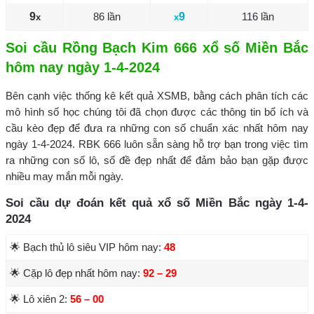
9
86 lần
9
116 lần
x
x
Soi cầu Rồng Bạch Kim 666 xổ số Miền Bắc
hôm nay ngày 1-4-2024
Bên cạnh việc thống kê kết quả XSMB, bằng cách phân tích các
mô hình số học chúng tôi đã chọn được các thông tin bổ ích và
cầu kèo đẹp để đưa ra những con số chuẩn xác nhất hôm nay
ngày 1-4-2024. RBK 666 luôn sẵn sàng hỗ trợ bạn trong việc tìm
ra những con số lô, số đề đẹp nhất để đảm bảo bạn gặp được
nhiều may mắn mỗi ngày.
Soi cầu dự đoán kết quả xổ số Miền Bắc ngày 1-4-
2024
🌟 Bạch thủ lô siêu VIP hôm nay:
48
🌟 Cặp lô đẹp nhất hôm nay:
92 – 29
🌟 Lô xiên 2:
56 – 00