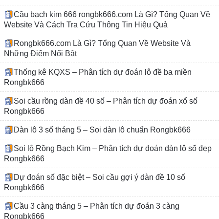
Cầu bạch kim 666 rongbk666.com Là Gì? Tổng Quan Về
Website Và Cách Tra Cứu Thông Tin Hiệu Quả
Rongbk666.com Là Gì? Tổng Quan Về Website Và
Những Điểm Nổi Bật
Thống kê KQXS – Phân tích dự đoán lô đề ba miền
Rongbk666
Soi cầu rồng dàn đề 40 số – Phân tích dự đoán xổ số
Rongbk666
Dàn lô 3 số tháng 5 – Soi dàn lô chuẩn Rongbk666
Soi lô Rồng Bạch Kim – Phân tích dự đoán dàn lô số đẹp
Rongbk666
Dự đoán số đặc biệt – Soi cầu gợi ý dàn đề 10 số
Rongbk666
Cầu 3 càng tháng 5 – Phân tích dự đoán 3 càng
Rongbk666