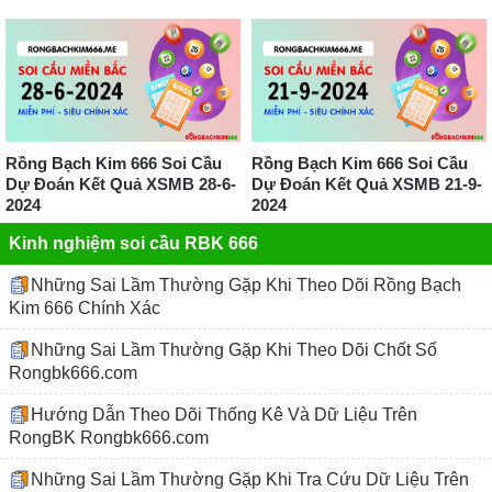
Rồng Bạch Kim 666 Soi Cầu
Rồng Bạch Kim 666 Soi Cầu
Dự Đoán Kết Quả XSMB 28-6-
Dự Đoán Kết Quả XSMB 21-9-
2024
2024
Kinh nghiệm soi cầu RBK 666
Những Sai Lầm Thường Gặp Khi Theo Dõi Rồng Bạch
Kim 666 Chính Xác
Những Sai Lầm Thường Gặp Khi Theo Dõi Chốt Số
Rongbk666.com
Hướng Dẫn Theo Dõi Thống Kê Và Dữ Liệu Trên
RongBK Rongbk666.com
Những Sai Lầm Thường Gặp Khi Tra Cứu Dữ Liệu Trên