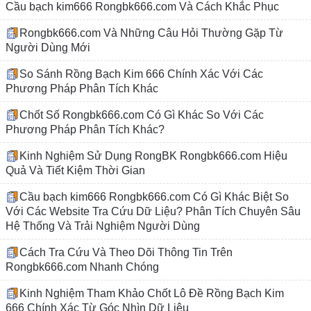
Cầu bạch kim666 Rongbk666.com Và Cách Khắc Phục
Rongbk666.com Và Những Câu Hỏi Thường Gặp Từ
Người Dùng Mới
So Sánh Rồng Bạch Kim 666 Chính Xác Với Các
Phương Pháp Phân Tích Khác
Chốt Số Rongbk666.com Có Gì Khác So Với Các
Phương Pháp Phân Tích Khác?
Kinh Nghiệm Sử Dụng RongBK Rongbk666.com Hiệu
Quả Và Tiết Kiệm Thời Gian
Cầu bạch kim666 Rongbk666.com Có Gì Khác Biệt So
Với Các Website Tra Cứu Dữ Liệu? Phân Tích Chuyên Sâu
Hệ Thống Và Trải Nghiệm Người Dùng
Cách Tra Cứu Và Theo Dõi Thông Tin Trên
Rongbk666.com Nhanh Chóng
Kinh Nghiệm Tham Khảo Chốt Lô Đề Rồng Bạch Kim
666 Chính Xác Từ Góc Nhìn Dữ Liệu