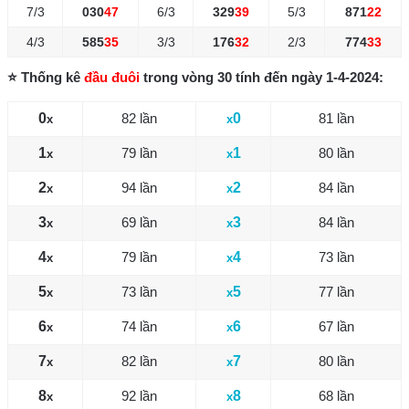
7/3
030
47
6/3
329
39
5/3
871
22
4/3
585
35
3/3
176
32
2/3
774
33
⭐ Thống kê
đầu đuôi
trong vòng 30 tính đến ngày 1-4-2024:
0
82 lần
0
81 lần
x
x
1
79 lần
1
80 lần
x
x
2
94 lần
2
84 lần
x
x
3
69 lần
3
84 lần
x
x
4
79 lần
4
73 lần
x
x
5
73 lần
5
77 lần
x
x
6
74 lần
6
67 lần
x
x
7
82 lần
7
80 lần
x
x
8
92 lần
8
68 lần
x
x