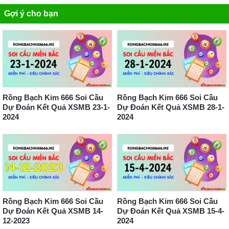
Gợi ý cho bạn
Rồng Bạch Kim 666 Soi Cầu
Rồng Bạch Kim 666 Soi Cầu
Dự Đoán Kết Quả XSMB 23-1-
Dự Đoán Kết Quả XSMB 28-1-
2024
2024
Rồng Bạch Kim 666 Soi Cầu
Rồng Bạch Kim 666 Soi Cầu
Dự Đoán Kết Quả XSMB 14-
Dự Đoán Kết Quả XSMB 15-4-
12-2023
2024