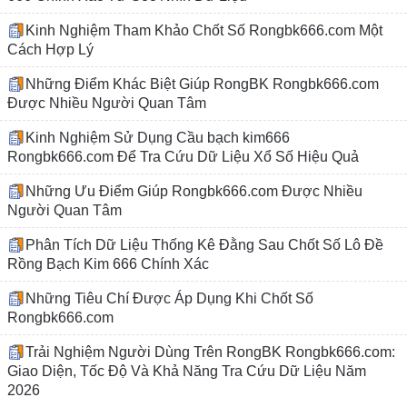
Kinh Nghiệm Tham Khảo Chốt Số Rongbk666.com Một
Cách Hợp Lý
Những Điểm Khác Biệt Giúp RongBK Rongbk666.com
Được Nhiều Người Quan Tâm
Kinh Nghiệm Sử Dụng Cầu bạch kim666
Rongbk666.com Để Tra Cứu Dữ Liệu Xổ Số Hiệu Quả
Những Ưu Điểm Giúp Rongbk666.com Được Nhiều
Người Quan Tâm
Phân Tích Dữ Liệu Thống Kê Đằng Sau Chốt Số Lô Đề
Rồng Bạch Kim 666 Chính Xác
Những Tiêu Chí Được Áp Dụng Khi Chốt Số
Rongbk666.com
Trải Nghiệm Người Dùng Trên RongBK Rongbk666.com:
Giao Diện, Tốc Độ Và Khả Năng Tra Cứu Dữ Liệu Năm
2026