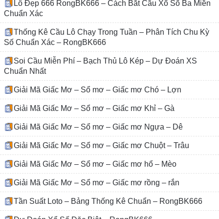
Lô Đẹp 666 RongBK666 – Cách Bắt Cầu Xổ Số Ba Miền
Chuẩn Xác
Thống Kê Cầu Lô Chạy Trong Tuần – Phân Tích Chu Kỳ
Số Chuẩn Xác – RongBK666
Soi Cầu Miễn Phí – Bạch Thủ Lô Kép – Dự Đoán XS
Chuẩn Nhất
Giải Mã Giấc Mơ – Sổ mơ – Giấc mơ Chó – Lợn
Giải Mã Giấc Mơ – Sổ mơ – Giấc mơ Khỉ – Gà
Giải Mã Giấc Mơ – Sổ mơ – Giấc mơ Ngựa – Dê
Giải Mã Giấc Mơ – Sổ mơ – Giấc mơ Chuột – Trâu
Giải Mã Giấc Mơ – Sổ mơ – Giấc mơ hổ – Mèo
Giải Mã Giấc Mơ – Sổ mơ – Giấc mơ rồng – rắn
Tần Suất Loto – Bảng Thống Kê Chuẩn – RongBK666