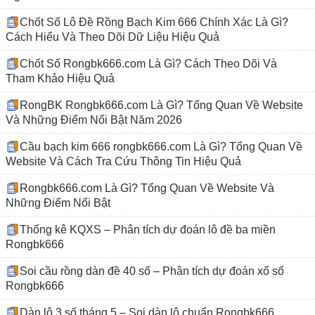
Chốt Số Lô Đề Rồng Bạch Kim 666 Chính Xác Là Gì?
Cách Hiểu Và Theo Dõi Dữ Liệu Hiệu Quả
Chốt Số Rongbk666.com Là Gì? Cách Theo Dõi Và
Tham Khảo Hiệu Quả
RongBK Rongbk666.com Là Gì? Tổng Quan Về Website
Và Những Điểm Nổi Bật Năm 2026
Cầu bạch kim 666 rongbk666.com Là Gì? Tổng Quan Về
Website Và Cách Tra Cứu Thông Tin Hiệu Quả
Rongbk666.com Là Gì? Tổng Quan Về Website Và
Những Điểm Nổi Bật
Thống kê KQXS – Phân tích dự đoán lô đề ba miền
Rongbk666
Soi cầu rồng dàn đề 40 số – Phân tích dự đoán xổ số
Rongbk666
Dàn lô 3 số tháng 5 – Soi dàn lô chuẩn Rongbk666