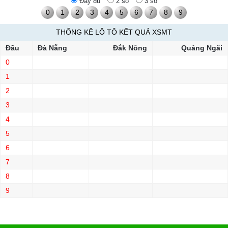
Đầy đủ
2 số
3 số
0
1
2
3
4
5
6
7
8
9
THỐNG KÊ LÔ TÔ KẾT QUẢ XSMT
Đầu
Đà Nẵng
Đắk Nông
Quảng Ngãi
0
1
2
3
4
5
6
7
8
9