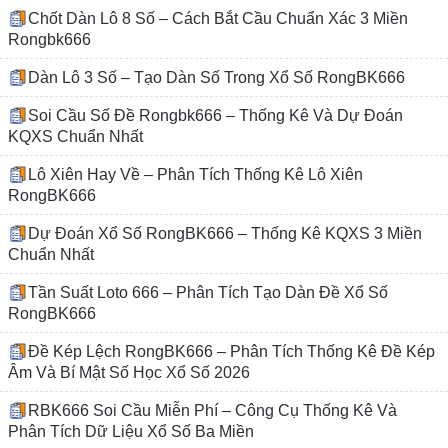
Chốt Dàn Lô 8 Số – Cách Bắt Cầu Chuẩn Xác 3 Miền
Rongbk666
Dàn Lô 3 Số – Tạo Dàn Số Trong Xổ Số RongBK666
Soi Cầu Số Đề Rongbk666 – Thống Kê Và Dự Đoán
KQXS Chuẩn Nhất
Lô Xiên Hay Về – Phân Tích Thống Kê Lô Xiên
RongBK666
Dự Đoán Xổ Số RongBK666 – Thống Kê KQXS 3 Miền
Chuẩn Nhất
Tần Suất Loto 666 – Phân Tích Tạo Dàn Đề Xổ Số
RongBK666
Đề Kép Lệch RongBK666 – Phân Tích Thống Kê Đề Kép
Âm Và Bí Mật Số Học Xổ Số 2026
RBK666 Soi Cầu Miễn Phí – Công Cụ Thống Kê Và
Phân Tích Dữ Liệu Xổ Số Ba Miền