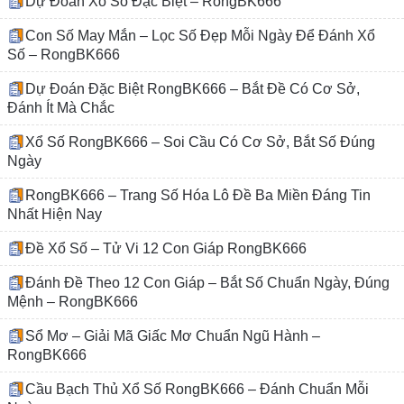
Dự Đoán Xổ Số Đặc Biệt – RongBK666
Con Số May Mắn – Lọc Số Đẹp Mỗi Ngày Để Đánh Xổ
Số – RongBK666
Dự Đoán Đặc Biệt RongBK666 – Bắt Đề Có Cơ Sở,
Đánh Ít Mà Chắc
Xổ Số RongBK666 – Soi Cầu Có Cơ Sở, Bắt Số Đúng
Ngày
RongBK666 – Trang Số Hóa Lô Đề Ba Miền Đáng Tin
Nhất Hiện Nay
Đề Xổ Số – Tử Vi 12 Con Giáp RongBK666
Đánh Đề Theo 12 Con Giáp – Bắt Số Chuẩn Ngày, Đúng
Mệnh – RongBK666
Sổ Mơ – Giải Mã Giấc Mơ Chuẩn Ngũ Hành –
RongBK666
Cầu Bạch Thủ Xổ Số RongBK666 – Đánh Chuẩn Mỗi