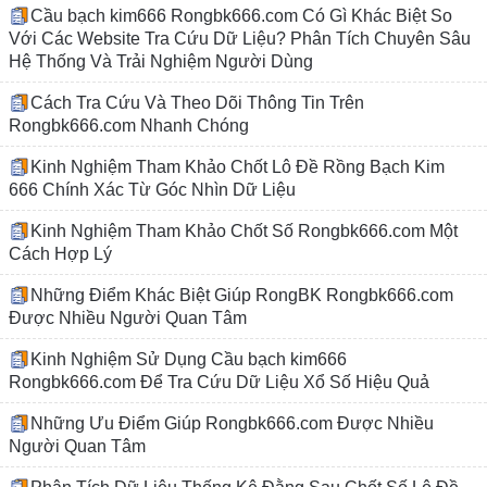
Cầu bạch kim666 Rongbk666.com Có Gì Khác Biệt So
Với Các Website Tra Cứu Dữ Liệu? Phân Tích Chuyên Sâu
Hệ Thống Và Trải Nghiệm Người Dùng
Cách Tra Cứu Và Theo Dõi Thông Tin Trên
Rongbk666.com Nhanh Chóng
Kinh Nghiệm Tham Khảo Chốt Lô Đề Rồng Bạch Kim
666 Chính Xác Từ Góc Nhìn Dữ Liệu
Kinh Nghiệm Tham Khảo Chốt Số Rongbk666.com Một
Cách Hợp Lý
Những Điểm Khác Biệt Giúp RongBK Rongbk666.com
Được Nhiều Người Quan Tâm
Kinh Nghiệm Sử Dụng Cầu bạch kim666
Rongbk666.com Để Tra Cứu Dữ Liệu Xổ Số Hiệu Quả
Những Ưu Điểm Giúp Rongbk666.com Được Nhiều
Người Quan Tâm