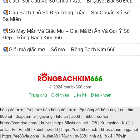
Cách Soi Cầu Xổ Số Chuẩn Xác – Bí Quyết Bắt Số Đẹp
Cầu Bạch Thủ Số Đẹp Trong Tuần – Soi Chuẩn Xổ Số
Ba Miền
Số May Mắn Và Giấc Mơ – Giải Mã Bí Ẩn Và Gợi Ý Số
Đẹp – Rồng Bạch Kim 666
Giải mã giấc mơ – Sổ mơ – Rồng Bạch Kim 666
© 2024 rongbk666.com
Trang chủ
Giới thiệu
Liên hệ
Điều khoản
bóng đá trực tiếp
|
trực tiếp bóng đá
|
trực tiếp bóng đá hôm nay
|
ca khia
|
90phut
|
thapcam tv
|
gavang
|
hitclub
|
ao88
|
mb88
|
sunwin
|
https://xemtiso.com/
|
kubet
|
https://llwin.online/
|
O8
|
Ku casino
|
Ku11
|
xoilac tv
|
Fun88
|
kubet
|
sv388
|
https://sv368.direct/
|
https://zinmanga.net
|
https://ee88vie.com/
|
Kubet88
|
78win
|
sv368
|
nhà cái lô đề
|
78win
|