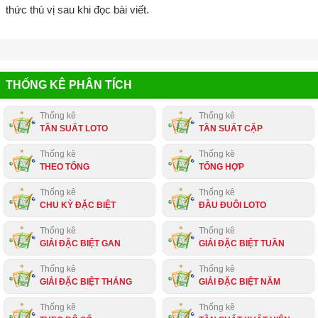
thức thú vị sau khi đọc bài viết.
THỐNG KÊ PHÂN TÍCH
Thống kê
Thống kê
TẦN SUẤT LOTO
TẦN SUẤT CẶP
Thống kê
Thống kê
THEO TỔNG
TỔNG HỢP
Thống kê
Thống kê
CHU KỲ ĐẶC BIỆT
ĐẦU ĐUÔI LOTO
Thống kê
Thống kê
GIẢI ĐẶC BIỆT GAN
GIẢI ĐẶC BIỆT TUẦN
Thống kê
Thống kê
GIẢI ĐẶC BIỆT THÁNG
GIẢI ĐẶC BIỆT NĂM
Thống kê
Thống kê