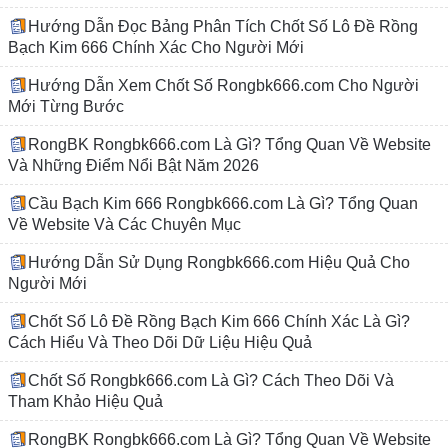
Hướng Dẫn Đọc Bảng Phân Tích Chốt Số Lô Đề Rồng
Bạch Kim 666 Chính Xác Cho Người Mới
Hướng Dẫn Xem Chốt Số Rongbk666.com Cho Người
Mới Từng Bước
RongBK Rongbk666.com Là Gì? Tổng Quan Về Website
Và Những Điểm Nổi Bật Năm 2026
Cầu Bạch Kim 666 Rongbk666.com Là Gì? Tổng Quan
Về Website Và Các Chuyên Mục
Hướng Dẫn Sử Dụng Rongbk666.com Hiệu Quả Cho
Người Mới
Chốt Số Lô Đề Rồng Bạch Kim 666 Chính Xác Là Gì?
Cách Hiểu Và Theo Dõi Dữ Liệu Hiệu Quả
Chốt Số Rongbk666.com Là Gì? Cách Theo Dõi Và
Tham Khảo Hiệu Quả
RongBK Rongbk666.com Là Gì? Tổng Quan Về Website