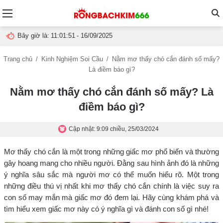
Menu
T
Bây giờ là:
11:01:52
- 16/09/2025
t
Trang chủ
/
Kinh Nghiệm Soi Cầu
/
Nằm mơ thấy chó cắn đánh số mấy?
Là điềm báo gì?
g
Nằm mơ thấy chó cắn đánh số mấy? Là
điềm báo gì?
Cập nhật: 9:09 chiều, 25/03/2024
Mơ thấy chó cắn là một trong những giấc mơ phổ biến và thường
gây hoang mang cho nhiều người. Đằng sau hình ảnh đó là những
ý nghĩa sâu sắc mà người mơ có thể muốn hiểu rõ. Một trong
những điều thú vị nhất khi mơ thấy chó cắn chính là việc suy ra
con số may mắn mà giấc mơ đó đem lại. Hãy cùng khám phá và
tìm hiểu xem giấc mơ này có ý nghĩa gì và đánh con số gì nhé!