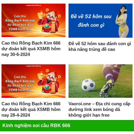
Cao thủ Rồng Bạch Kim 666
Đề về 52 hôm sau đánh con gì
dự đoán kết quả XSMB hôm
khả năng trúng đề cao
nay 30-6-2024
Cao thủ Rồng Bạch Kim 666
Vaoroi.one – Địa chỉ cung cấp
dự đoán kết quả XSMB hôm
đường link xem bóng đá
nay 28-4-2024
không giới hạn free
Kinh nghiệm soi cầu RBK 666