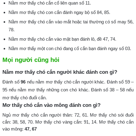
Nằm mơ thấy chó cắn cổ liên quan số 11.
Nằm mơ thấy chó con cắn đánh ngay bộ số 84, 85.
Nằm mơ thấy chó cắn vào mắt hoặc tai thường có số may 56,
78.
Nằm mơ thấy chó cắn vào mặt bạn đánh lô, đề 47, 74.
Nằm mơ thấy một con chó đang cố cắn bạn đánh ngay số 03.
Mọi người cũng hỏi
Nằm mơ thấy chó cắn người khác đánh con gì?
Đánh số
96
nếu nằm mơ thấy chó cắn người khác. Đánh số 59 –
95 nếu nằm mơ thấy những con chó khác. Đánh số 38 – 58 nếu
mơ thấy chó đuổi cắn.
Mơ thấy chó cắn vào mông đánh con gì?
Ngủ mơ thấy chó cắn người thân: 72, 61. Mơ thấy chó sói đuổi
cắn: 38, 58, 70. Mơ thấy chó vàng cắn: 91, 14. Mơ thấy chó cắn
vào mông:
47, 67