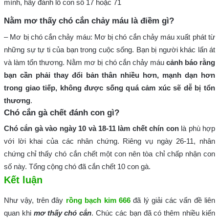
mình, hãy đánh lô con số 17 hoặc 71
Nằm mơ thấy chó cắn chảy máu là điềm gì?
– Mơ bị chó cắn chảy máu: Mơ bị chó cắn chảy máu xuất phát từ
những sự tự ti của bạn trong cuộc sống. Bạn bị người khác lấn át
và làm tổn thương. Nằm mơ bị chó cắn chảy máu
cảnh báo rằng
bạn cần phải thay đổi bản thân nhiều hơn, mạnh dạn hơn
trong giao tiếp, không được sống quá cảm xúc sẽ dễ bị tổn
thương
.
Chó cắn gà chết đánh con gì?
Chó cắn gà vào ngày 10 và 18-11 làm chết chín con
là phù hợp
với lời khai của các nhân chứng. Riêng vụ ngày 26-11, nhân
chứng chỉ thấy chó cắn chết một con nên tòa chỉ chấp nhận con
số này. Tổng cộng chó đã cắn chết 10 con gà.
Kết luận
Như vậy, trên đây
rồng bạch kim 666
đã lý giải các vấn đề liên
quan khi
mơ thấy chó cắn
. Chúc các bạn đã có thêm nhiều kiến