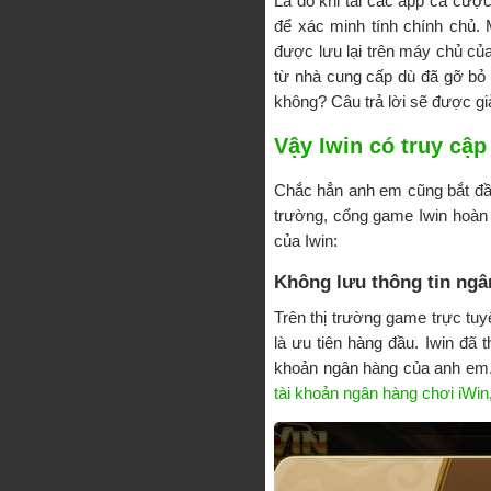
Là do khi tải các app cá cượ
để xác minh tính chính chủ.
được lưu lại trên máy chủ củ
từ nhà cung cấp dù đã gỡ bỏ
không? Câu trả lời sẽ được gi
Vậy Iwin có truy cậ
Chắc hẳn anh em cũng bắt đầu 
trường, cổng game Iwin hoàn 
của Iwin:
Không lưu thông tin ngâ
Trên thị trường game trực tu
là ưu tiên hàng đầu. Iwin đã
khoản ngân hàng của anh em.
tài khoản ngân hàng chơi iWin