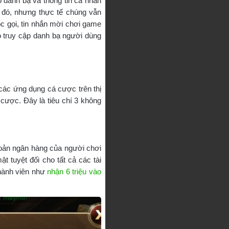
 danh bạ và thông tin cá nhân
 đó, nhưng thực tế chúng vẫn
c gọi, tin nhắn mời chơi game
ó truy cập danh bạ người dùng
 các ứng dụng cá cược trên thị
cược. Đây là tiêu chí 3 không
hoản ngân hàng của người chơi
 tuyệt đối cho tất cả các tài
hành viên như
nhận 6 triệu vào