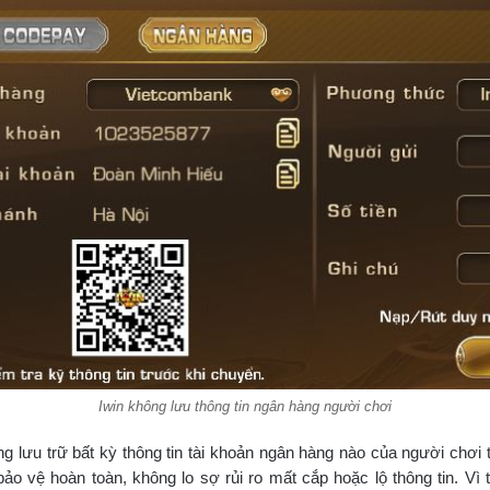
Iwin không lưu thông tin ngân hàng người chơi
 lưu trữ bất kỳ thông tin tài khoản ngân hàng nào của người chơi
bảo vệ hoàn toàn, không lo sợ rủi ro mất cắp hoặc lộ thông tin. Vì