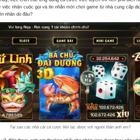
 việc nhận cuộc gọi và tin nhắn mời chơi game từ nhà cung cấp dị
ên nhân do đâu?
Tại sao các nhà cái cá cược liên lạc được với người thân anh em?