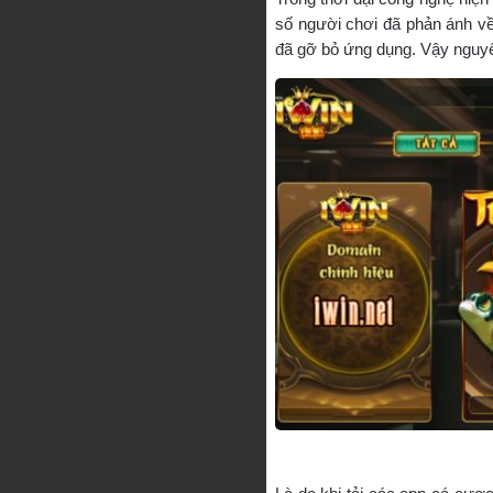
số người chơi đã phản ánh về
đã gỡ bỏ ứng dụng. Vậy nguy