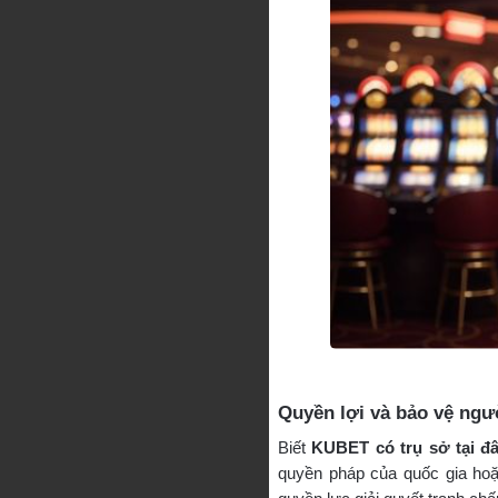
Quyền lợi và bảo vệ ngư
Biết
KUBET có trụ sở tại đ
quyền pháp của quốc gia hoặ