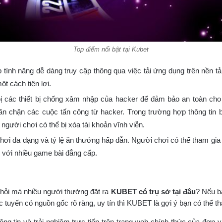
Top điểm nổi bật tại Kubet
tính năng dễ dàng truy cập thông qua việc tải ứng dụng trên nền t
ột cách tiện lợi.
 các thiết bị chống xâm nhập của hacker để đảm bảo an toàn cho 
ăn chặn các cuộc tấn công từ hacker. Trong trường hợp thông tin b
người chơi có thể bị xóa tài khoản vĩnh viễn.
hơi đa dạng và tỷ lệ ăn thưởng hấp dẫn. Người chơi có thể tham gia 
o với nhiều game bài đẳng cấp.
 hỏi mà nhiều người thường đặt ra
KUBET có trụ sở tại đâu
? Nếu b
 tuyến có nguồn gốc rõ ràng, uy tín thì KUBET là gợi ý bạn có thể 
g tin và trải nghiệm trực tiếp trên trang web chính thức của đơn v