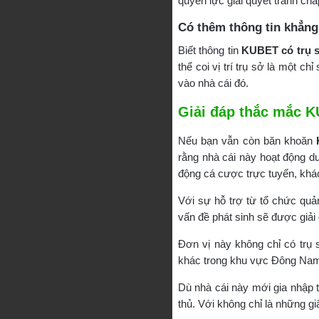
quyền lực giải quyết tranh chấ
Có thêm thông tin khẳng
Biết thông tin
KUBET có trụ s
thể coi vị trí trụ sở là một c
vào nhà cái đó.
Giải đáp thắc mắc K
Nếu bạn vẫn còn băn khoăn
rằng nhà cái này hoạt động 
động cá cược trực tuyến, khác
Với sự hỗ trợ từ tổ chức qu
vấn đề phát sinh sẽ được giả
Đơn vị này không chỉ có trụ 
khác trong khu vực Đông Nam Á
Dù nhà cái này mới gia nhập
thủ. Với không chỉ là những gi