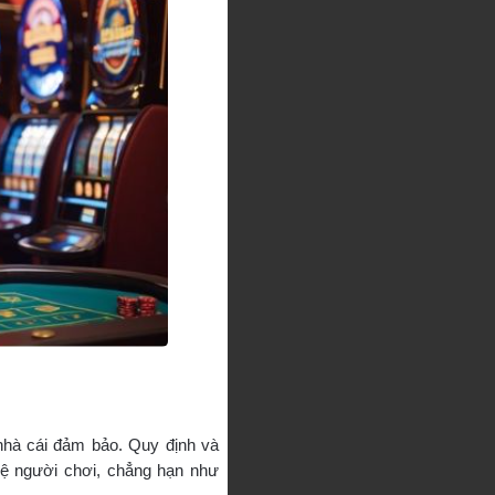
nhà cái đảm bảo. Quy định và
vệ người chơi, chẳng hạn như