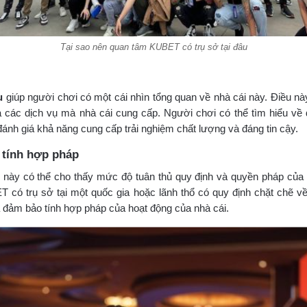
Tại sao nên quan tâm KUBET có trụ sở tại đâu
u
giúp người chơi có một cái nhìn tổng quan về nhà cái này. Điều n
à các dịch vụ mà nhà cái cung cấp. Người chơi có thể tìm hiểu về 
đánh giá khả năng cung cấp trải nghiệm chất lượng và đáng tin cậy.
 tính hợp pháp
 vị này có thể cho thấy mức độ tuân thủ quy định và quyền pháp củ
 có trụ sở tại một quốc gia hoặc lãnh thổ có quy định chặt chẽ 
và đảm bảo tính hợp pháp của hoạt động của nhà cái.