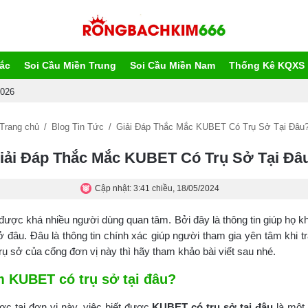
ắc
Soi Cầu Miền Trung
Soi Cầu Miền Nam
Thống Kê KQXS
2026
Trang chủ
/
Blog Tin Tức
/
Giải Đáp Thắc Mắc KUBET Có Trụ Sở Tại Đâu
iải Đáp Thắc Mắc KUBET Có Trụ Sở Tại Đâ
Cập nhật: 3:41 chiều, 18/05/2024
được khá nhiều người dùng quan tâm. Bởi đây là thông tin giúp họ k
 ở đâu. Đâu là thông tin chính xác giúp người tham gia yên tâm khi t
ụ sở của cổng đơn vị này thì hãy tham khảo bài viết sau nhé.
m KUBET có trụ sở tại đâu?
ợc tại đơn vị này, việc biết được
KUBET có trụ sở tại đâu
là một