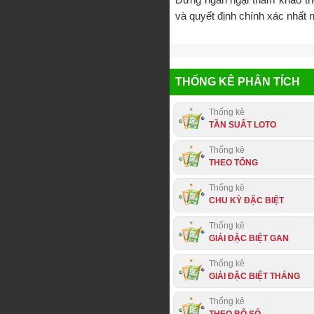
và quyết định chính xác nhất 
THỐNG KÊ PHÂN TÍCH
Thống kê
TẦN SUẤT LOTO
Thống kê
THEO TỔNG
Thống kê
CHU KỲ ĐẶC BIỆT
Thống kê
GIẢI ĐẶC BIỆT GAN
Thống kê
GIẢI ĐẶC BIỆT THÁNG
Thống kê
THEO BỘ SỐ