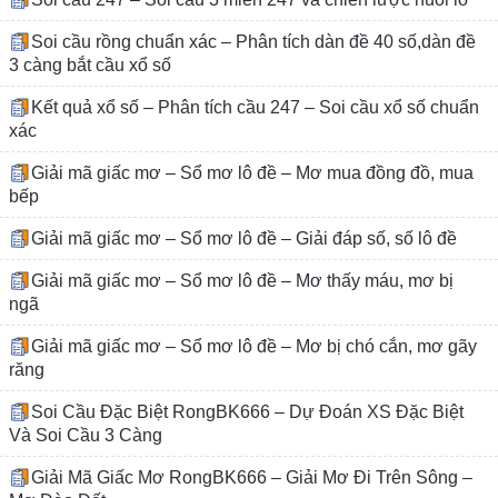
Soi cầu rồng chuẩn xác – Phân tích dàn đề 40 số,dàn đề
3 càng bắt cầu xổ số
Kết quả xổ số – Phân tích cầu 247 – Soi cầu xổ số chuẩn
xác
Giải mã giấc mơ – Sổ mơ lô đề – Mơ mua đồng đồ, mua
bếp
Giải mã giấc mơ – Sổ mơ lô đề – Giải đáp số, số lô đề
Giải mã giấc mơ – Sổ mơ lô đề – Mơ thấy máu, mơ bị
ngã
Giải mã giấc mơ – Sổ mơ lô đề – Mơ bị chó cắn, mơ gãy
răng
Soi Cầu Đặc Biệt RongBK666 – Dự Đoán XS Đặc Biệt
Và Soi Cầu 3 Càng
Giải Mã Giấc Mơ RongBK666 – Giải Mơ Đi Trên Sông –