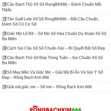
Cầu Bạch Thủ Xổ Số RongBK666 – Đánh Chuẩn Mỗi
Ngày
Tần Suất Loto Xổ Số RongBK666 – Bắt Cầu Chuẩn,
Đánh Số Có Cơ Sở
Giấc Mơ Lô Đề – Sổ Mơ Số Hóa Chuẩn Dự Đoán Xổ Số
Ba Miền
Cách Soi Cầu Xổ Số Chuẩn Xác – Bí Quyết Bắt Số Đẹp
Cầu Bạch Thủ Số Đẹp Trong Tuần – Soi Chuẩn Xổ Số
Ba Miền
Số May Mắn Và Giấc Mơ – Giải Mã Bí Ẩn Và Gợi Ý Số
Đẹp – Rồng Bạch Kim 666
Giải mã giấc mơ – Sổ mơ – Rồng Bạch Kim 666