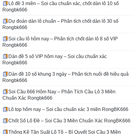
Lô đề 3 miền – Soi cầu chuẩn xác, chốt dàn lô 10 số
Rongbk666
Dự đoán dàn lô chuẩn – Phân tích chốt dàn lô 30 số
Rongbk666
Soi cầu lô hôm nay – Phân tích chốt dàn lô 8 số VIP
Rongbk666
Dàn đề 5 số VIP hôm nay – Soi cầu chuẩn xác
Rongbk666
Dàn đề 10 số khung 3 ngày – Phân tích nuôi đề hiệu quả
Rongbk666
Soi Cầu 666 Hôm Nay – Phân Tích Cầu Lô 3 Miền
Chuẩn Xác Rongbk666
Lô top hôm nay – Soi cầu chuẩn xác 3 miền RongBK666
Chốt Số Lô Đề – Soi Cầu 3 Miền Chuẩn Xác RongBK666
Thống Kê Tần Suất Lô Tô – Bí Quyết Soi Cầu 3 Miền