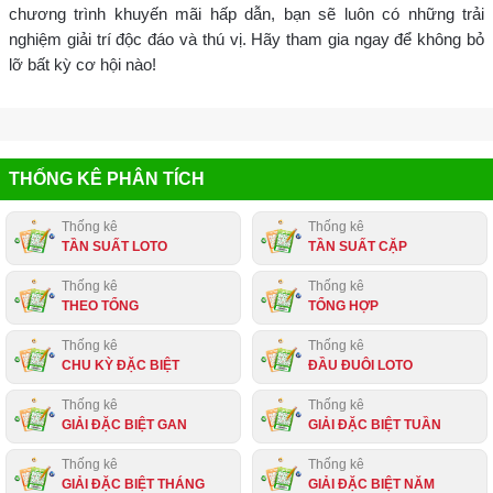
chương trình khuyến mãi hấp dẫn, bạn sẽ luôn có những trải
nghiệm giải trí độc đáo và thú vị. Hãy tham gia ngay để không bỏ
lỡ bất kỳ cơ hội nào!
THỐNG KÊ PHÂN TÍCH
Thống kê
Thống kê
TẦN SUẤT LOTO
TẦN SUẤT CẶP
Thống kê
Thống kê
THEO TỔNG
TỔNG HỢP
Thống kê
Thống kê
CHU KỲ ĐẶC BIỆT
ĐẦU ĐUÔI LOTO
Thống kê
Thống kê
GIẢI ĐẶC BIỆT GAN
GIẢI ĐẶC BIỆT TUẦN
Thống kê
Thống kê
GIẢI ĐẶC BIỆT THÁNG
GIẢI ĐẶC BIỆT NĂM