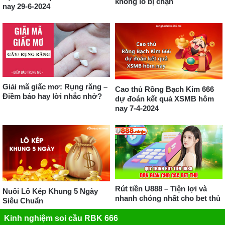
không lo bị chặn
nay 29-6-2024
Giải mã giấc mơ: Rụng răng –
Cao thủ Rồng Bạch Kim 666
Điềm báo hay lời nhắc nhở?
dự đoán kết quả XSMB hôm
nay 7-4-2024
Rút tiền U888 – Tiện lợi và
Nuôi Lô Kép Khung 5 Ngày
nhanh chóng nhất cho bet thủ
Siêu Chuẩn
Kinh nghiệm soi cầu RBK 666