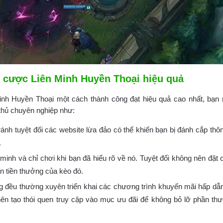
 cược Liên Minh Huyền Thoại hiệu quả
inh Huyền Thoại một cách thành công đạt hiệu quả cao nhất, bạn
thủ chuyên nghiệp như:
ránh tuyệt đối các website lừa đảo có thể khiến bạn bị đánh cắp thô
.
inh và chỉ chơi khi bạn đã hiểu rõ về nó. Tuyệt đối không nên đặt
án tiền thưởng của kèo đó.
ng đều thường xuyên triển khai các chương trình khuyến mãi hấp dẫn
nên tạo thói quen truy cập vào mục ưu đãi để không bỏ lỡ phần thư