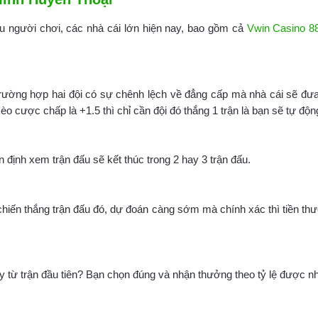
u người chơi, các nhà cái lớn hiện nay, bao gồm cả
Vwin Casino 8
rường hợp hai đội có sự chênh lệch về đẳng cấp mà nhà cái sẽ đưa 
kèo cược chấp là +1.5 thì chỉ cần đội đó thắng 1 trận là bạn sẽ tự độn
 định xem trận đấu sẽ kết thúc trong 2 hay 3 trận đấu.
hiến thắng trận đấu đó, dự đoán càng sớm mà chính xác thì tiền th
ay từ trận đầu tiên? Bạn chọn đúng và nhận thưởng theo tỷ lệ được nh