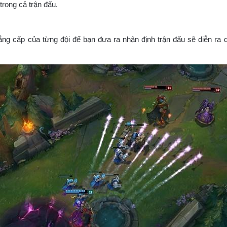
rong cả trận đấu.
ng cấp của từng đội để bạn đưa ra nhận định trận đấu sẽ diễn ra 