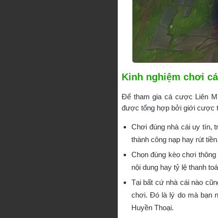
Kinh nghiệm chơi cá
Để tham gia cá cược Liên M
được tổng hợp bởi giới cược 
Chơi đúng nhà cái uy tín, t
thành công nạp hay rút tiền
Chọn đúng kèo chơi thông m
nội dung hay tỷ lệ thanh to
Tại bất cứ nhà cái nào cũ
chơi. Đó là lý do mà bạn 
Huyền Thoại.