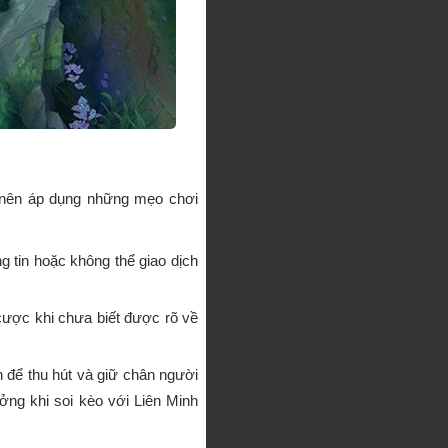
 nên áp dụng những mẹo chơi
ng tin hoặc không thể giao dịch
 cược khi chưa biết được rõ về
 để thu hút và giữ chân người
ởng khi soi kèo với Liên Minh