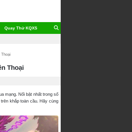
Thí
Quay Thử KQXS
chủ
muốn
 Thoại
tìm
ền Thoại
gì?
a mạng. Nổi bật nhất trong số
trên khắp toàn cầu. Hãy cùng