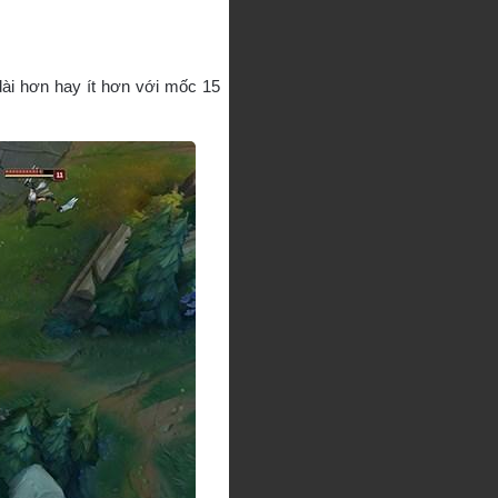
dài hơn hay ít hơn với mốc 15