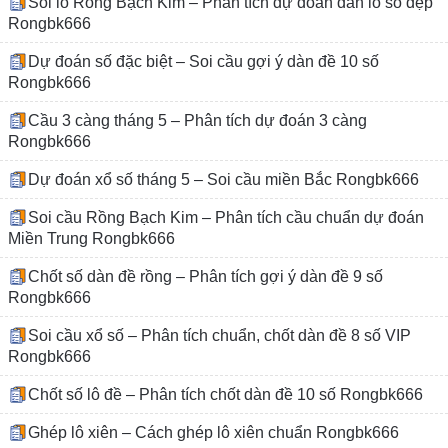
Soi lô Rồng Bạch Kim – Phân tích dự đoán dàn lô số đẹp
Rongbk666
Dự đoán số đặc biệt – Soi cầu gợi ý dàn đề 10 số
Rongbk666
Cầu 3 càng tháng 5 – Phân tích dự đoán 3 càng
Rongbk666
Dự đoán xổ số tháng 5 – Soi cầu miền Bắc Rongbk666
Soi cầu Rồng Bạch Kim – Phân tích cầu chuẩn dự đoán
Miền Trung Rongbk666
Chốt số dàn đề rồng – Phân tích gợi ý dàn đề 9 số
Rongbk666
Soi cầu xổ số – Phân tích chuẩn, chốt dàn đề 8 số VIP
Rongbk666
Chốt số lô đề – Phân tích chốt dàn đề 10 số Rongbk666
Ghép lô xiên – Cách ghép lô xiên chuẩn Rongbk666