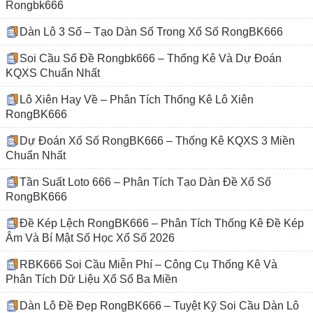
Rongbk666
Dàn Lô 3 Số – Tạo Dàn Số Trong Xổ Số RongBK666
Soi Cầu Số Đề Rongbk666 – Thống Kê Và Dự Đoán
KQXS Chuẩn Nhất
Lô Xiên Hay Về – Phân Tích Thống Kê Lô Xiên
RongBK666
Dự Đoán Xổ Số RongBK666 – Thống Kê KQXS 3 Miền
Chuẩn Nhất
Tần Suất Loto 666 – Phân Tích Tạo Dàn Đề Xổ Số
RongBK666
Đề Kép Lệch RongBK666 – Phân Tích Thống Kê Đề Kép
Âm Và Bí Mật Số Học Xổ Số 2026
RBK666 Soi Cầu Miễn Phí – Công Cụ Thống Kê Và
Phân Tích Dữ Liệu Xổ Số Ba Miền
Dàn Lô Đề Đẹp RongBK666 – Tuyệt Kỹ Soi Cầu Dàn Lô