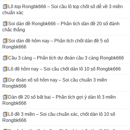
Lô top Rongbk666 – Soi cầu lô top chốt số dễ về 3 miền
chuẩn xác
Soi dàn đề Rongbk666 – Phân tích dàn đề 20 số đánh
chắc thắng
Soi dàn đề hôm nay – Phân tích chốt dàn đề 5 số
Rongbk666
Cầu 3 càng – Phân tích dự đoán cầu 3 càng Rongbk666
Lô đề hôm nay – Soi cầu chốt dàn lô 10 số Rongbk666
Dự đoán xổ số hôm nay – Soi cầu chuẩn 3 miền
Rongbk666
Dàn đề 20 số bất bại – Phân tích gợi ý dàn lô 3 miền
Rongbk666
Lô đề 3 miền – Soi cầu chuẩn xác, chốt dàn lô 10 số
Rongbk666