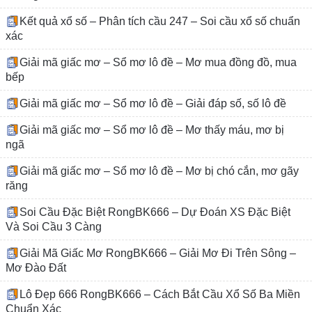
Kết quả xổ số – Phân tích cầu 247 – Soi cầu xổ số chuẩn
xác
Giải mã giấc mơ – Sổ mơ lô đề – Mơ mua đồng đồ, mua
bếp
Giải mã giấc mơ – Sổ mơ lô đề – Giải đáp số, số lô đề
Giải mã giấc mơ – Sổ mơ lô đề – Mơ thấy máu, mơ bị
ngã
Giải mã giấc mơ – Sổ mơ lô đề – Mơ bị chó cắn, mơ gãy
răng
Soi Cầu Đặc Biệt RongBK666 – Dự Đoán XS Đặc Biệt
Và Soi Cầu 3 Càng
Giải Mã Giấc Mơ RongBK666 – Giải Mơ Đi Trên Sông –
Mơ Đào Đất
Lô Đẹp 666 RongBK666 – Cách Bắt Cầu Xổ Số Ba Miền
Chuẩn Xác