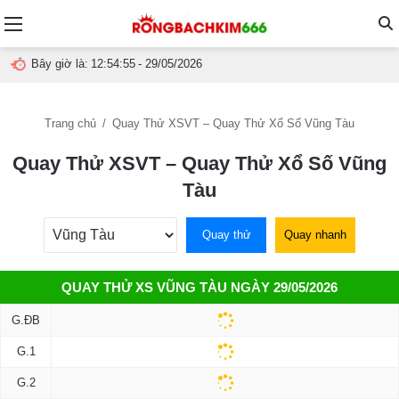
Menu
T
Bây giờ là:
12:54:55
- 29/05/2026
t
Trang chủ
/
Quay Thử XSVT – Quay Thử Xổ Số Vũng Tàu
g
Quay Thử XSVT – Quay Thử Xổ Số Vũng
Tàu
Quay thử
Quay nhanh
QUAY THỬ XS VŨNG TÀU NGÀY 29/05/2026
G.ĐB
G.1
G.2