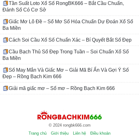
Tần Suất Loto Xổ Số RongBK666 – Bắt Cầu Chuẩn,
Đánh Số Có Cơ Sở
Giấc Mơ Lô Đề – Sổ Mơ Số Hóa Chuẩn Dự Đoán Xổ Số
Ba Miền
Cách Soi Cầu Xổ Số Chuẩn Xác – Bí Quyết Bắt Số Đẹp
Cầu Bạch Thủ Số Đẹp Trong Tuần – Soi Chuẩn Xổ Số
Ba Miền
Số May Mắn Và Giấc Mơ – Giải Mã Bí Ẩn Và Gợi Ý Số
Đẹp – Rồng Bạch Kim 666
Giải mã giấc mơ – Sổ mơ – Rồng Bạch Kim 666
© 2024 rongbk666.com
Trang chủ
Giới thiệu
Liên hệ
Điều khoản