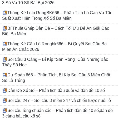
3 Số Và 10 Số Bất Bại 2026
Thống Kê Loto RongBK666 – Phân Tích Lô Gan Và Tần
Suất Xuất Hiện Trong Xổ Số Ba Miền
Bí Thuật Ghép Dàn Đề – Cách Tối Ưu Để Ăn Giải Đặc
Biệt Ba Miền
Thống Kê Cầu Lô Rongbk666 – Bí Quyết Soi Cầu Ba
Miền Ăn Chắc 2026
Soi Cầu 3 Càng – Bí Kíp "Săn Rồng" Của Những Bậc
Thầy Số Học
Dự Đoán 666 – Phân Tích, Bí Kíp Soi Cầu 3 Miền Chốt
Số Là Trúng
Dàn Đề Xổ Số – Phân tích đầu đuôi và dàn đề 10 số
Soi cầu 247 – Soi cầu 3 miền 247 và chiến lược nuôi lô
Soi cầu rồng chuẩn xác – Phân tích dàn đề 40 số,dàn đề
3 càng bắt cầu xổ số