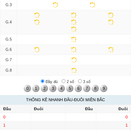
G.3
G.4
G.5
G.6
G.7
G.8
Đầy đủ
2 số
3 số
0
1
2
3
4
5
6
7
8
9
THỐNG KÊ NHANH ĐẦU-ĐUÔI MIỀN BẮC
Đầu
Đuôi
Đầu
Đuôi
0
0
1
1