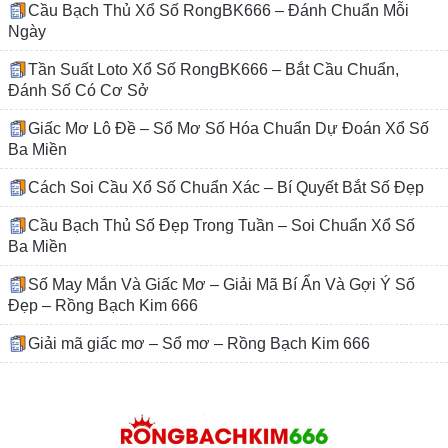
Cầu Bạch Thủ Xổ Số RongBK666 – Đánh Chuẩn Mỗi
Ngày
Tần Suất Loto Xổ Số RongBK666 – Bắt Cầu Chuẩn,
Đánh Số Có Cơ Sở
Giấc Mơ Lô Đề – Sổ Mơ Số Hóa Chuẩn Dự Đoán Xổ Số
Ba Miền
Cách Soi Cầu Xổ Số Chuẩn Xác – Bí Quyết Bắt Số Đẹp
Cầu Bạch Thủ Số Đẹp Trong Tuần – Soi Chuẩn Xổ Số
Ba Miền
Số May Mắn Và Giấc Mơ – Giải Mã Bí Ẩn Và Gợi Ý Số
Đẹp – Rồng Bạch Kim 666
Giải mã giấc mơ – Sổ mơ – Rồng Bạch Kim 666