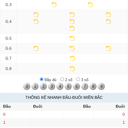
G.3
G.4
G.5
G.6
G.7
G.8
Đầy đủ
2 số
3 số
0
1
2
3
4
5
6
7
8
9
THỐNG KÊ NHANH ĐẦU-ĐUÔI MIỀN BẮC
Đầu
Đuôi
Đầu
Đuôi
0
0
1
1