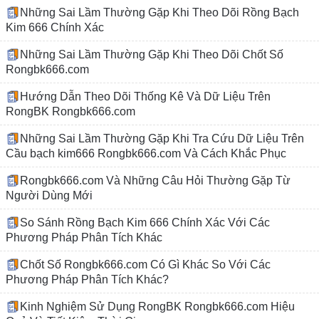
Những Sai Lầm Thường Gặp Khi Theo Dõi Rồng Bạch
Kim 666 Chính Xác
Những Sai Lầm Thường Gặp Khi Theo Dõi Chốt Số
Rongbk666.com
Hướng Dẫn Theo Dõi Thống Kê Và Dữ Liệu Trên
RongBK Rongbk666.com
Những Sai Lầm Thường Gặp Khi Tra Cứu Dữ Liệu Trên
Cầu bạch kim666 Rongbk666.com Và Cách Khắc Phục
Rongbk666.com Và Những Câu Hỏi Thường Gặp Từ
Người Dùng Mới
So Sánh Rồng Bạch Kim 666 Chính Xác Với Các
Phương Pháp Phân Tích Khác
Chốt Số Rongbk666.com Có Gì Khác So Với Các
Phương Pháp Phân Tích Khác?
Kinh Nghiệm Sử Dụng RongBK Rongbk666.com Hiệu