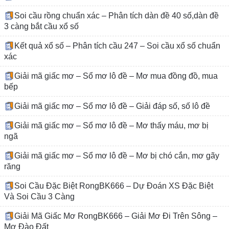
Soi cầu rồng chuẩn xác – Phân tích dàn đề 40 số,dàn đề
3 càng bắt cầu xổ số
Kết quả xổ số – Phân tích cầu 247 – Soi cầu xổ số chuẩn
xác
Giải mã giấc mơ – Sổ mơ lô đề – Mơ mua đồng đồ, mua
bếp
Giải mã giấc mơ – Sổ mơ lô đề – Giải đáp số, số lô đề
Giải mã giấc mơ – Sổ mơ lô đề – Mơ thấy máu, mơ bị
ngã
Giải mã giấc mơ – Sổ mơ lô đề – Mơ bị chó cắn, mơ gãy
răng
Soi Cầu Đặc Biệt RongBK666 – Dự Đoán XS Đặc Biệt
Và Soi Cầu 3 Càng
Giải Mã Giấc Mơ RongBK666 – Giải Mơ Đi Trên Sông –
Mơ Đào Đất