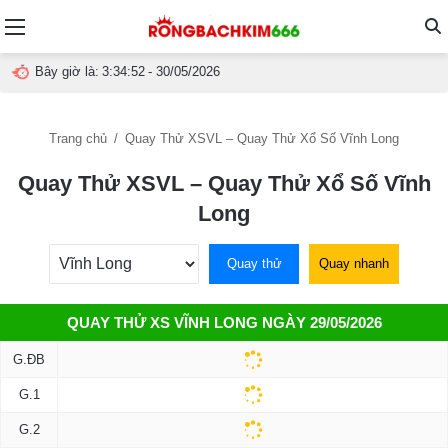
Menu
T
Bây giờ là:
3:34:53
- 30/05/2026
t
Trang chủ
/
Quay Thử XSVL – Quay Thử Xổ Số Vĩnh Long
g
Quay Thử XSVL – Quay Thử Xổ Số Vĩnh
Long
Quay thử
Quay nhanh
QUAY THỬ XS VĨNH LONG NGÀY 29/05/2026
G.ĐB
G.1
G.2