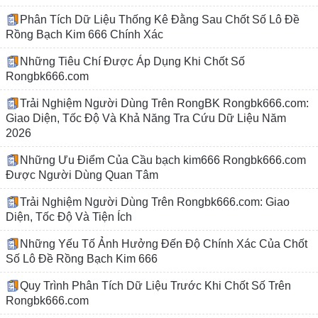
Phân Tích Dữ Liệu Thống Kê Đằng Sau Chốt Số Lô Đề
Rồng Bạch Kim 666 Chính Xác
Những Tiêu Chí Được Áp Dụng Khi Chốt Số
Rongbk666.com
Trải Nghiệm Người Dùng Trên RongBK Rongbk666.com:
Giao Diện, Tốc Độ Và Khả Năng Tra Cứu Dữ Liệu Năm
2026
Những Ưu Điểm Của Cầu bạch kim666 Rongbk666.com
Được Người Dùng Quan Tâm
Trải Nghiệm Người Dùng Trên Rongbk666.com: Giao
Diện, Tốc Độ Và Tiện Ích
Những Yếu Tố Ảnh Hưởng Đến Độ Chính Xác Của Chốt
Số Lô Đề Rồng Bạch Kim 666
Quy Trình Phân Tích Dữ Liệu Trước Khi Chốt Số Trên
Rongbk666.com