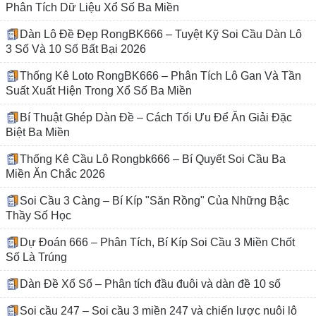
Phân Tích Dữ Liệu Xổ Số Ba Miền
Dàn Lô Đề Đẹp RongBK666 – Tuyệt Kỹ Soi Cầu Dàn Lô
3 Số Và 10 Số Bất Bại 2026
Thống Kê Loto RongBK666 – Phân Tích Lô Gan Và Tần
Suất Xuất Hiện Trong Xổ Số Ba Miền
Bí Thuật Ghép Dàn Đề – Cách Tối Ưu Để Ăn Giải Đặc
Biệt Ba Miền
Thống Kê Cầu Lô Rongbk666 – Bí Quyết Soi Cầu Ba
Miền Ăn Chắc 2026
Soi Cầu 3 Càng – Bí Kíp "Săn Rồng" Của Những Bậc
Thầy Số Học
Dự Đoán 666 – Phân Tích, Bí Kíp Soi Cầu 3 Miền Chốt
Số Là Trúng
Dàn Đề Xổ Số – Phân tích đầu đuôi và dàn đề 10 số
Soi cầu 247 – Soi cầu 3 miền 247 và chiến lược nuôi lô