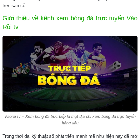
trên sân cỏ.
Giới thiệu về kênh xem bóng đá trực tuyến Vào
Rồi tv
Vaoroi tv – Xem bóng đá trực tiếp là một địa chỉ xem bóng đá trực tuyến
hàng đầu
Trong thời đại kỹ thuật số phát triển mạnh mẽ như hiện nay đã mở