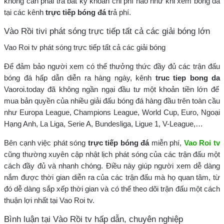
không cần phải trả bất kỳ khoản chi phí nào như khi xem bong da
tại các kênh
trực tiếp bóng đá t
rả phí.
Vào Rồi tivi phát sóng trực tiếp tất cả các giải bóng lớn
Vao Roi tv phát sóng trực tiếp tất cả các giải bóng
Để đảm bảo người xem có thể thưởng thức đầy đủ các trận đấu
bóng đá hấp dẫn diễn ra hàng ngày, kênh
truc tiep bong da
Vaoroi.today đã không ngần ngại đầu tư một khoản tiền lớn để
mua bản quyền của nhiều giải đấu bóng đá hàng đầu trên toàn cầu
như Europa League, Champions League, World Cup, Euro, Ngoại
Hạng Anh, La Liga, Serie A, Bundesliga, Ligue 1, V-League,…
Bên cạnh việc phát sóng
trực tiếp bóng đá
miễn phí,
Vao Roi tv
cũng thường xuyên cập nhật lịch phát sóng của các trận đấu một
cách đầy đủ và nhanh chóng. Điều này giúp người xem dễ dàng
nắm được thời gian diễn ra của các trận đấu mà họ quan tâm, từ
đó dễ dàng sắp xếp thời gian và có thể theo dõi trận đấu một cách
thuận lợi nhất tại Vao Roi tv.
Bình luận tại Vào Rồi tv hấp dẫn, chuyên nghiệp