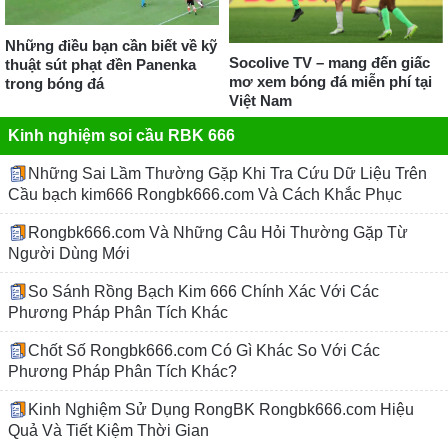
Những điều bạn cần biết về kỹ
Socolive TV – mang đến giấc
thuật sút phạt đền Panenka
mơ xem bóng đá miễn phí tại
trong bóng đá
Việt Nam
Kinh nghiệm soi cầu RBK 666
Những Sai Lầm Thường Gặp Khi Tra Cứu Dữ Liệu Trên
Cầu bạch kim666 Rongbk666.com Và Cách Khắc Phục
Rongbk666.com Và Những Câu Hỏi Thường Gặp Từ
Người Dùng Mới
So Sánh Rồng Bạch Kim 666 Chính Xác Với Các
Phương Pháp Phân Tích Khác
Chốt Số Rongbk666.com Có Gì Khác So Với Các
Phương Pháp Phân Tích Khác?
Kinh Nghiệm Sử Dụng RongBK Rongbk666.com Hiệu
Quả Và Tiết Kiệm Thời Gian