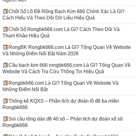
Chốt Số Lô Đề Rồng Bạch Kim 666 Chính Xác Là Gì?
Cách Hiểu Và Theo Dõi Dữ Liệu Hiệu Quả
Chốt Số Rongbk666.com Là Gì? Cách Theo Dõi Và
Tham Khảo Hiệu Quả
RongBK Rongbk666.com Là Gì? Tổng Quan Về Website
Và Những Điểm Nổi Bật Năm 2026
Cầu bạch kim 666 rongbk666.com Là Gì? Tổng Quan Về
Website Và Cách Tra Cứu Thông Tin Hiệu Quả
Rongbk666.com Là Gì? Tổng Quan Về Website Và
Những Điểm Nổi Bật
Thống kê KQXS – Phân tích dự đoán lô đề ba miền
Rongbk666
Soi cầu rồng dàn đề 40 số – Phân tích dự đoán xổ số
Rongbk666