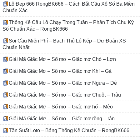
Lô Đẹp 666 RongBK666 – Cách Bắt Cầu Xổ Số Ba Miền
Chuẩn Xác
Thống Kê Cầu Lô Chạy Trong Tuần – Phân Tích Chu Kỳ
Số Chuẩn Xác – RongBK666
Soi Cầu Miễn Phí – Bạch Thủ Lô Kép – Dự Đoán XS
Chuẩn Nhất
Giải Mã Giấc Mơ – Sổ mơ – Giấc mơ Chó – Lợn
Giải Mã Giấc Mơ – Sổ mơ – Giấc mơ Khỉ – Gà
Giải Mã Giấc Mơ – Sổ mơ – Giấc mơ Ngựa – Dê
Giải Mã Giấc Mơ – Sổ mơ – Giấc mơ Chuột – Trâu
Giải Mã Giấc Mơ – Sổ mơ – Giấc mơ hổ – Mèo
Giải Mã Giấc Mơ – Sổ mơ – Giấc mơ rồng – rắn
Tần Suất Loto – Bảng Thống Kê Chuẩn – RongBK666