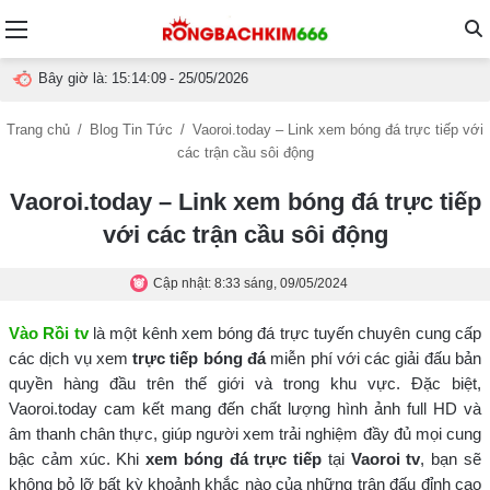
Menu
T
Bây giờ là:
15:14:11
- 25/05/2026
t
Trang chủ
/
Blog Tin Tức
/
Vaoroi.today – Link xem bóng đá trực tiếp với
các trận cầu sôi động
g
Vaoroi.today – Link xem bóng đá trực tiếp
với các trận cầu sôi động
Cập nhật: 8:33 sáng, 09/05/2024
Vào Rồi tv
là một kênh xem bóng đá trực tuyến chuyên cung cấp
các dịch vụ xem
trực tiếp bóng đá
miễn phí với các giải đấu bản
quyền hàng đầu trên thế giới và trong khu vực. Đặc biệt,
Vaoroi.today cam kết mang đến chất lượng hình ảnh full HD và
âm thanh chân thực, giúp người xem trải nghiệm đầy đủ mọi cung
bậc cảm xúc. Khi
xem bóng đá trực tiếp
tại
Vaoroi tv
, bạn sẽ
không bỏ lỡ bất kỳ khoảnh khắc nào của những trận đấu đỉnh cao