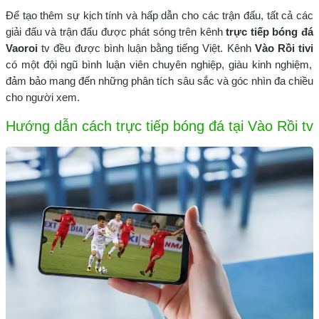
Để tạo thêm sự kịch tính và hấp dẫn cho các trận đấu, tất cả các
giải đấu và trận đấu được phát sóng trên kênh
trực tiếp bóng đá
Vaoroi
tv đều được bình luận bằng tiếng Việt. Kênh
Vào Rồi tivi
có một đội ngũ bình luận viên chuyên nghiệp, giàu kinh nghiệm,
đảm bảo mang đến những phân tích sâu sắc và góc nhìn đa chiều
cho người xem.
Hướng dẫn cách trực tiếp bóng đá tại Vào Rồi tv