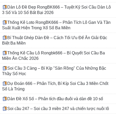
Dàn Lô Đề Đẹp RongBK666 – Tuyệt Kỹ Soi Cầu Dàn Lô
3 Số Và 10 Số Bất Bại 2026
Thống Kê Loto RongBK666 – Phân Tích Lô Gan Và Tần
Suất Xuất Hiện Trong Xổ Số Ba Miền
Bí Thuật Ghép Dàn Đề – Cách Tối Ưu Để Ăn Giải Đặc
Biệt Ba Miền
Thống Kê Cầu Lô Rongbk666 – Bí Quyết Soi Cầu Ba
Miền Ăn Chắc 2026
Soi Cầu 3 Càng – Bí Kíp "Săn Rồng" Của Những Bậc
Thầy Số Học
Dự Đoán 666 – Phân Tích, Bí Kíp Soi Cầu 3 Miền Chốt
Số Là Trúng
Dàn Đề Xổ Số – Phân tích đầu đuôi và dàn đề 10 số
Soi cầu 247 – Soi cầu 3 miền 247 và chiến lược nuôi lô