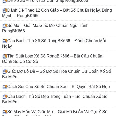
Đề Xổ Số – Tử Vi 12 Con Giáp RongBK666
Đánh Đề Theo 12 Con Giáp – Bắt Số Chuẩn Ngày, Đúng
Mệnh – RongBK666
Sổ Mơ – Giải Mã Giấc Mơ Chuẩn Ngũ Hành –
RongBK666
Cầu Bạch Thủ Xổ Số RongBK666 – Đánh Chuẩn Mỗi
Ngày
Tần Suất Loto Xổ Số RongBK666 – Bắt Cầu Chuẩn,
Đánh Số Có Cơ Sở
Giấc Mơ Lô Đề – Sổ Mơ Số Hóa Chuẩn Dự Đoán Xổ Số
Ba Miền
Cách Soi Cầu Xổ Số Chuẩn Xác – Bí Quyết Bắt Số Đẹp
Cầu Bạch Thủ Số Đẹp Trong Tuần – Soi Chuẩn Xổ Số
Ba Miền
Số May Mắn Và Giấc Mơ – Giải Mã Bí Ẩn Và Gợi Ý Số