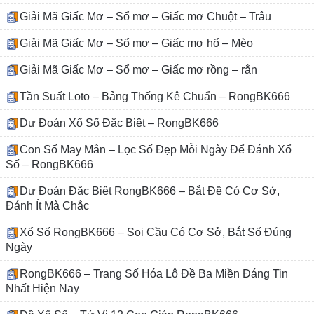
Giải Mã Giấc Mơ – Sổ mơ – Giấc mơ Chuột – Trâu
Giải Mã Giấc Mơ – Sổ mơ – Giấc mơ hổ – Mèo
Giải Mã Giấc Mơ – Sổ mơ – Giấc mơ rồng – rắn
Tần Suất Loto – Bảng Thống Kê Chuẩn – RongBK666
Dự Đoán Xổ Số Đặc Biệt – RongBK666
Con Số May Mắn – Lọc Số Đẹp Mỗi Ngày Để Đánh Xổ
Số – RongBK666
Dự Đoán Đặc Biệt RongBK666 – Bắt Đề Có Cơ Sở,
Đánh Ít Mà Chắc
Xổ Số RongBK666 – Soi Cầu Có Cơ Sở, Bắt Số Đúng
Ngày
RongBK666 – Trang Số Hóa Lô Đề Ba Miền Đáng Tin
Nhất Hiện Nay