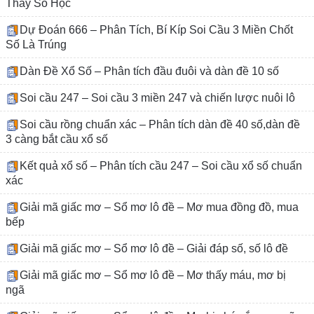
Thầy Số Học
Dự Đoán 666 – Phân Tích, Bí Kíp Soi Cầu 3 Miền Chốt
Số Là Trúng
Dàn Đề Xổ Số – Phân tích đầu đuôi và dàn đề 10 số
Soi cầu 247 – Soi cầu 3 miền 247 và chiến lược nuôi lô
Soi cầu rồng chuẩn xác – Phân tích dàn đề 40 số,dàn đề
3 càng bắt cầu xổ số
Kết quả xổ số – Phân tích cầu 247 – Soi cầu xổ số chuẩn
xác
Giải mã giấc mơ – Sổ mơ lô đề – Mơ mua đồng đồ, mua
bếp
Giải mã giấc mơ – Sổ mơ lô đề – Giải đáp số, số lô đề
Giải mã giấc mơ – Sổ mơ lô đề – Mơ thấy máu, mơ bị
ngã