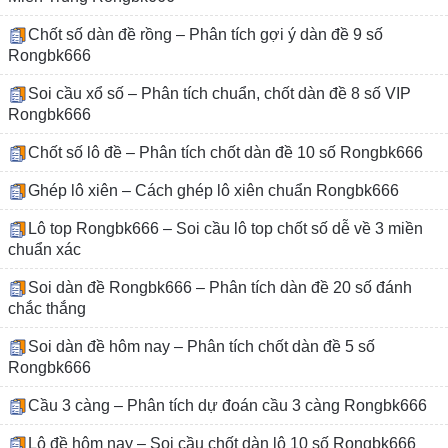
Chốt số dàn đề rồng – Phân tích gợi ý dàn đề 9 số
Rongbk666
Soi cầu xổ số – Phân tích chuẩn, chốt dàn đề 8 số VIP
Rongbk666
Chốt số lô đề – Phân tích chốt dàn đề 10 số Rongbk666
Ghép lô xiên – Cách ghép lô xiên chuẩn Rongbk666
Lô top Rongbk666 – Soi cầu lô top chốt số dễ về 3 miền
chuẩn xác
Soi dàn đề Rongbk666 – Phân tích dàn đề 20 số đánh
chắc thắng
Soi dàn đề hôm nay – Phân tích chốt dàn đề 5 số
Rongbk666
Cầu 3 càng – Phân tích dự đoán cầu 3 càng Rongbk666
Lô đề hôm nay – Soi cầu chốt dàn lô 10 số Rongbk666