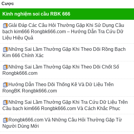
Cược
Kinh nghiệm soi cầu RBK 666
Giải Đáp Các Câu Hỏi Thường Gặp Khi Sử Dụng Cầu
bạch kim666 Rongbk666.com – Hướng Dẫn Tra Cứu Dữ
Liệu Hiệu Quả
Những Sai Lầm Thường Gặp Khi Theo Dõi Rồng Bạch
Kim 666 Chính Xác
Những Sai Lầm Thường Gặp Khi Theo Dõi Chốt Số
Rongbk666.com
Hướng Dẫn Theo Dõi Thống Kê Và Dữ Liệu Trên
RongBK Rongbk666.com
Những Sai Lầm Thường Gặp Khi Tra Cứu Dữ Liệu Trên
Cầu bạch kim666 Rongbk666.com Và Cách Khắc Phục
Rongbk666.com Và Những Câu Hỏi Thường Gặp Từ
Người Dùng Mới