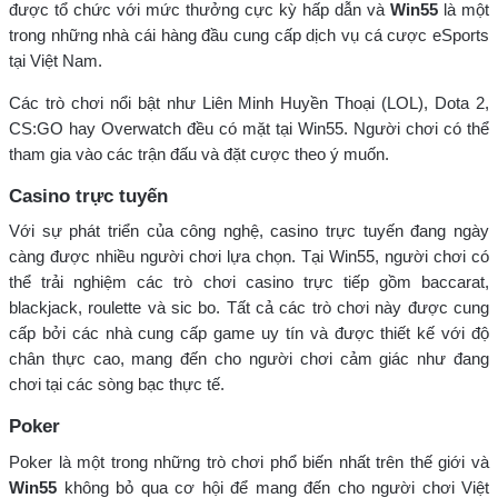
được tổ chức với mức thưởng cực kỳ hấp dẫn và
Win55
là một
trong những nhà cái hàng đầu cung cấp dịch vụ cá cược eSports
tại Việt Nam.
Các trò chơi nổi bật như Liên Minh Huyền Thoại (LOL), Dota 2,
CS:GO hay Overwatch đều có mặt tại
Win55. Người chơi có thể
tham gia vào các trận đấu và đặt cược theo ý muốn.
Casino trực tuyến
Với sự phát triển của công nghệ, casino trực tuyến đang ngày
càng được nhiều người chơi lựa chọn. Tại Win55, người chơi có
thể trải nghiệm các trò chơi casino trực tiếp gồm baccarat,
blackjack, roulette và sic bo. Tất cả các trò chơi này được cung
cấp bởi các nhà cung cấp game uy tín và được thiết kế với độ
chân thực cao, mang đến cho người chơi cảm giác như đang
chơi tại các sòng bạc thực tế.
Poker
Poker là một trong những trò chơi phổ biến nhất trên thế giới và
Win55
không bỏ qua cơ hội để mang đến cho người chơi Việt