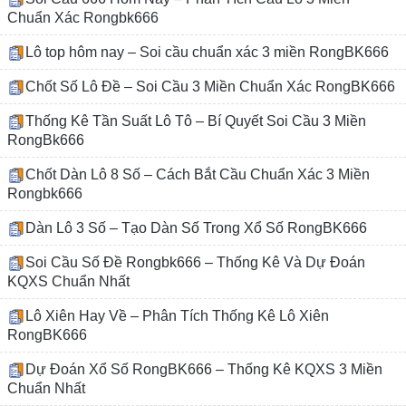
Chuẩn Xác Rongbk666
Lô top hôm nay – Soi cầu chuẩn xác 3 miền RongBK666
Chốt Số Lô Đề – Soi Cầu 3 Miền Chuẩn Xác RongBK666
Thống Kê Tần Suất Lô Tô – Bí Quyết Soi Cầu 3 Miền
RongBk666
Chốt Dàn Lô 8 Số – Cách Bắt Cầu Chuẩn Xác 3 Miền
Rongbk666
Dàn Lô 3 Số – Tạo Dàn Số Trong Xổ Số RongBK666
Soi Cầu Số Đề Rongbk666 – Thống Kê Và Dự Đoán
KQXS Chuẩn Nhất
Lô Xiên Hay Về – Phân Tích Thống Kê Lô Xiên
RongBK666
Dự Đoán Xổ Số RongBK666 – Thống Kê KQXS 3 Miền
Chuẩn Nhất