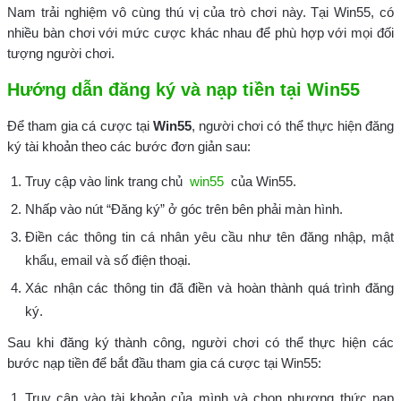
Nam trải nghiệm vô cùng thú vị của trò chơi này. Tại Win55, có
nhiều bàn chơi với mức cược khác nhau để phù hợp với mọi đối
tượng người chơi.
Hướng dẫn đăng ký và nạp tiền tại Win55
Để tham gia cá cược tại
Win55
, người chơi có thể thực hiện đăng
ký tài khoản theo các bước đơn giản sau:
Truy cập vào link trang chủ
win55
của Win55.
Nhấp vào nút “Đăng ký” ở góc trên bên phải màn hình.
Điền các thông tin cá nhân yêu cầu như tên đăng nhập, mật
khẩu, email và số điện thoại.
Xác nhận các thông tin đã điền và hoàn thành quá trình đăng
ký.
Sau khi đăng ký thành công, người chơi có thể thực hiện các
bước nạp tiền để bắt đầu tham gia cá cược tại Win55:
Truy cập vào tài khoản của mình và chọn phương thức nạp