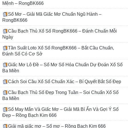
Mệnh – RongBK666
Sổ Mơ – Giải Mã Giấc Mơ Chuẩn Ngũ Hành –
RongBK666
Cầu Bạch Thủ Xổ Số RongBK666 – Đánh Chuẩn Mỗi
Ngày
Tần Suất Loto Xổ Số RongBK666 – Bắt Cầu Chuẩn,
Đánh Số Có Cơ Sở
Giấc Mơ Lô Đề – Sổ Mơ Số Hóa Chuẩn Dự Đoán Xổ Số
Ba Miền
Cách Soi Cầu Xổ Số Chuẩn Xác – Bí Quyết Bắt Số Đẹp
Cầu Bạch Thủ Số Đẹp Trong Tuần – Soi Chuẩn Xổ Số
Ba Miền
Số May Mắn Và Giấc Mơ – Giải Mã Bí Ẩn Và Gợi Ý Số
Đẹp – Rồng Bạch Kim 666
Giải mã giấc mơ – Sổ mơ – Rồng Bạch Kim 666