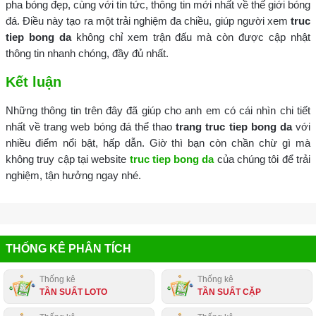
pha bóng đẹp, cùng với tin tức, thông tin mới nhất về thế giới bóng
đá. Điều này tạo ra một trải nghiệm đa chiều, giúp người xem
truc
tiep bong da
không chỉ xem trận đấu mà còn được cập nhật
thông tin nhanh chóng, đầy đủ nhất.
Kết luận
Những thông tin trên đây đã giúp cho anh em có cái nhìn chi tiết
nhất về trang web bóng đá thể thao
trang truc tiep bong da
với
nhiều điểm nổi bật, hấp dẫn. Giờ thì bạn còn chần chừ gì mà
không truy cập tại website
truc tiep bong da
của chúng tôi để trải
nghiệm, tận hưởng ngay nhé.
THỐNG KÊ PHÂN TÍCH
Thống kê
Thống kê
TẦN SUẤT LOTO
TẦN SUẤT CẶP