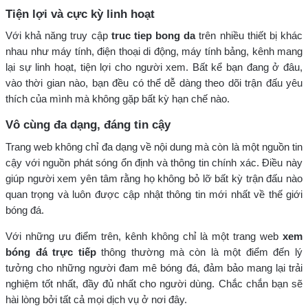
Tiện lợi và cực kỳ linh hoạt
Với khả năng truy cập
truc tiep bong da
trên nhiều thiết bị khác
nhau như máy tính, điện thoại di động, máy tính bảng, kênh mang
lại sự linh hoạt, tiện lợi cho người xem. Bất kể bạn đang ở đâu,
vào thời gian nào, bạn đều có thể dễ dàng theo dõi trận đấu yêu
thích của mình mà không gặp bất kỳ hạn chế nào.
Vô cùng đa dạng, đáng tin cậy
Trang web không chỉ đa dạng về nội dung mà còn là một nguồn tin
cậy với nguồn phát sóng ổn định và thông tin chính xác. Điều này
giúp người xem yên tâm rằng họ không bỏ lỡ bất kỳ trận đấu nào
quan trọng và luôn được cập nhật thông tin mới nhất về thế giới
bóng đá.
Với những ưu điểm trên, kênh không chỉ là một trang web
xem
bóng đá trực tiếp
thông thường mà còn là một điểm đến lý
tưởng cho những người đam mê bóng đá, đảm bảo mang lại trải
nghiệm tốt nhất, đầy đủ nhất cho người dùng. Chắc chắn bạn sẽ
hài lòng bởi tất cả mọi dịch vụ ở nơi đây.