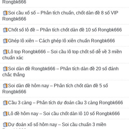
Rongbk666
Soi cầu xổ số – Phân tích chuẩn, chốt dàn đề 8 số VIP
Rongbk666
Chốt số lô đề – Phân tích chốt dàn đề 10 số Rongbk666
Ghép lô xiên – Cách ghép lô xiên chuẩn Rongbk666
Lô top Rongbk666 – Soi cầu lô top chốt số dễ về 3 miền
chuẩn xác
Soi dàn đề Rongbk666 – Phân tích dàn đề 20 số đánh
chắc thắng
Soi dàn đề hôm nay – Phân tích chốt dàn đề 5 số
Rongbk666
Cầu 3 càng – Phân tích dự đoán cầu 3 càng Rongbk666
Lô đề hôm nay – Soi cầu chốt dàn lô 10 số Rongbk666
Dự đoán xổ số hôm nay – Soi cầu chuẩn 3 miền