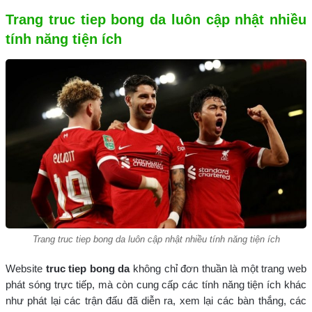
Trang truc tiep bong da luôn cập nhật nhiều
tính năng tiện ích
Trang truc tiep bong da luôn cập nhật nhiều tính năng tiện ích
Website
truc tiep bong da
không chỉ đơn thuần là một trang web
phát sóng trực tiếp, mà còn cung cấp các tính năng tiện ích khác
như phát lại các trận đấu đã diễn ra, xem lại các bàn thắng, các