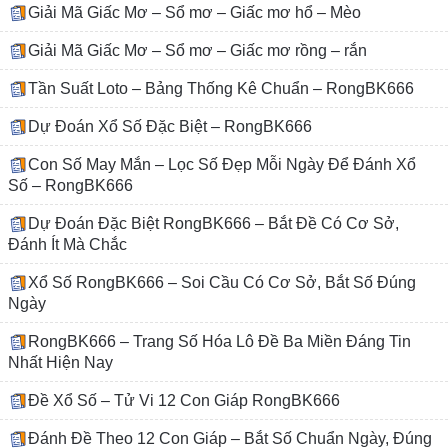
Giải Mã Giấc Mơ – Sổ mơ – Giấc mơ hổ – Mèo
Giải Mã Giấc Mơ – Sổ mơ – Giấc mơ rồng – rắn
Tần Suất Loto – Bảng Thống Kê Chuẩn – RongBK666
Dự Đoán Xổ Số Đặc Biệt – RongBK666
Con Số May Mắn – Lọc Số Đẹp Mỗi Ngày Để Đánh Xổ
Số – RongBK666
Dự Đoán Đặc Biệt RongBK666 – Bắt Đề Có Cơ Sở,
Đánh Ít Mà Chắc
Xổ Số RongBK666 – Soi Cầu Có Cơ Sở, Bắt Số Đúng
Ngày
RongBK666 – Trang Số Hóa Lô Đề Ba Miền Đáng Tin
Nhất Hiện Nay
Đề Xổ Số – Tử Vi 12 Con Giáp RongBK666
Đánh Đề Theo 12 Con Giáp – Bắt Số Chuẩn Ngày, Đúng