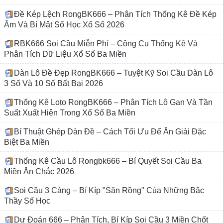
Đề Kép Lệch RongBK666 – Phân Tích Thống Kê Đề Kép
Âm Và Bí Mật Số Học Xổ Số 2026
RBK666 Soi Cầu Miễn Phí – Công Cụ Thống Kê Và
Phân Tích Dữ Liệu Xổ Số Ba Miền
Dàn Lô Đề Đẹp RongBK666 – Tuyệt Kỹ Soi Cầu Dàn Lô
3 Số Và 10 Số Bất Bại 2026
Thống Kê Loto RongBK666 – Phân Tích Lô Gan Và Tần
Suất Xuất Hiện Trong Xổ Số Ba Miền
Bí Thuật Ghép Dàn Đề – Cách Tối Ưu Để Ăn Giải Đặc
Biệt Ba Miền
Thống Kê Cầu Lô Rongbk666 – Bí Quyết Soi Cầu Ba
Miền Ăn Chắc 2026
Soi Cầu 3 Càng – Bí Kíp "Săn Rồng" Của Những Bậc
Thầy Số Học
Dự Đoán 666 – Phân Tích, Bí Kíp Soi Cầu 3 Miền Chốt