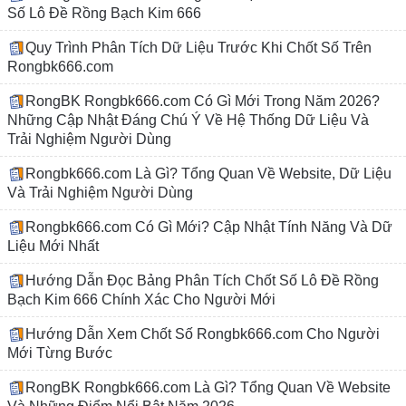
Số Lô Đề Rồng Bạch Kim 666
Quy Trình Phân Tích Dữ Liệu Trước Khi Chốt Số Trên
Rongbk666.com
RongBK Rongbk666.com Có Gì Mới Trong Năm 2026?
Những Cập Nhật Đáng Chú Ý Về Hệ Thống Dữ Liệu Và
Trải Nghiệm Người Dùng
Rongbk666.com Là Gì? Tổng Quan Về Website, Dữ Liệu
Và Trải Nghiệm Người Dùng
Rongbk666.com Có Gì Mới? Cập Nhật Tính Năng Và Dữ
Liệu Mới Nhất
Hướng Dẫn Đọc Bảng Phân Tích Chốt Số Lô Đề Rồng
Bạch Kim 666 Chính Xác Cho Người Mới
Hướng Dẫn Xem Chốt Số Rongbk666.com Cho Người
Mới Từng Bước
RongBK Rongbk666.com Là Gì? Tổng Quan Về Website