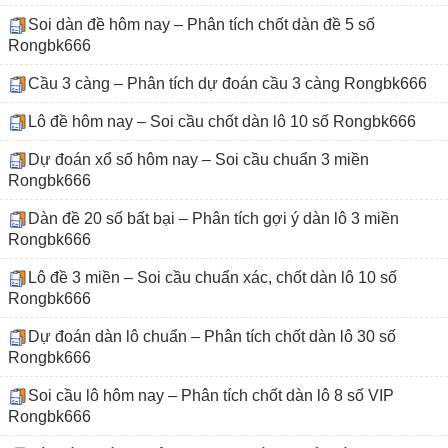
Soi dàn đề hôm nay – Phân tích chốt dàn đề 5 số
Rongbk666
Cầu 3 càng – Phân tích dự đoán cầu 3 càng Rongbk666
Lô đề hôm nay – Soi cầu chốt dàn lô 10 số Rongbk666
Dự đoán xổ số hôm nay – Soi cầu chuẩn 3 miền
Rongbk666
Dàn đề 20 số bất bại – Phân tích gợi ý dàn lô 3 miền
Rongbk666
Lô đề 3 miền – Soi cầu chuẩn xác, chốt dàn lô 10 số
Rongbk666
Dự đoán dàn lô chuẩn – Phân tích chốt dàn lô 30 số
Rongbk666
Soi cầu lô hôm nay – Phân tích chốt dàn lô 8 số VIP
Rongbk666