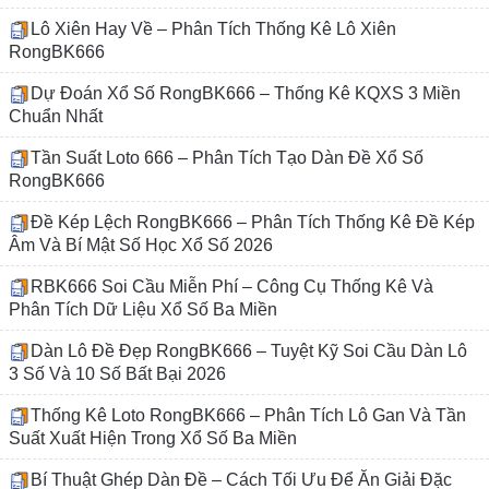
Lô Xiên Hay Về – Phân Tích Thống Kê Lô Xiên
RongBK666
Dự Đoán Xổ Số RongBK666 – Thống Kê KQXS 3 Miền
Chuẩn Nhất
Tần Suất Loto 666 – Phân Tích Tạo Dàn Đề Xổ Số
RongBK666
Đề Kép Lệch RongBK666 – Phân Tích Thống Kê Đề Kép
Âm Và Bí Mật Số Học Xổ Số 2026
RBK666 Soi Cầu Miễn Phí – Công Cụ Thống Kê Và
Phân Tích Dữ Liệu Xổ Số Ba Miền
Dàn Lô Đề Đẹp RongBK666 – Tuyệt Kỹ Soi Cầu Dàn Lô
3 Số Và 10 Số Bất Bại 2026
Thống Kê Loto RongBK666 – Phân Tích Lô Gan Và Tần
Suất Xuất Hiện Trong Xổ Số Ba Miền
Bí Thuật Ghép Dàn Đề – Cách Tối Ưu Để Ăn Giải Đặc