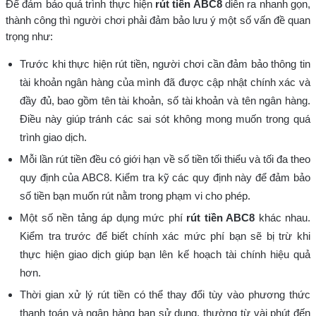
Để đảm bảo quá trình thực hiện
rút tiền ABC8
diễn ra nhanh gọn,
thành công thì người chơi phải đảm bảo lưu ý một số vấn đề quan
trọng như:
Trước khi thực hiện rút tiền, người chơi cần đảm bảo thông tin
tài khoản ngân hàng của mình đã được cập nhật chính xác và
đầy đủ, bao gồm tên tài khoản, số tài khoản và tên ngân hàng.
Điều này giúp tránh các sai sót không mong muốn trong quá
trình giao dịch.
Mỗi lần rút tiền đều có giới hạn về số tiền tối thiểu và tối đa theo
quy định của ABC8. Kiểm tra kỹ các quy định này để đảm bảo
số tiền bạn muốn rút nằm trong phạm vi cho phép.
Một số nền tảng áp dụng mức phí
rút tiền ABC8
khác nhau.
Kiểm tra trước để biết chính xác mức phí bạn sẽ bị trừ khi
thực hiện giao dịch giúp bạn lên kế hoạch tài chính hiệu quả
hơn.
Thời gian xử lý rút tiền có thể thay đổi tùy vào phương thức
thanh toán và ngân hàng bạn sử dụng, thường từ vài phút đến