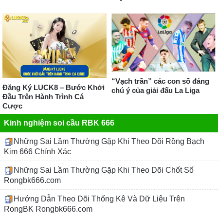
“Vạch trần” các con số đáng
Đăng Ký LUCK8 – Bước Khởi
chú ý của giải đấu La Liga
Đầu Trên Hành Trình Cá
Cược
Kinh nghiệm soi cầu RBK 666
Những Sai Lầm Thường Gặp Khi Theo Dõi Rồng Bạch
Kim 666 Chính Xác
Những Sai Lầm Thường Gặp Khi Theo Dõi Chốt Số
Rongbk666.com
Hướng Dẫn Theo Dõi Thống Kê Và Dữ Liệu Trên
RongBK Rongbk666.com