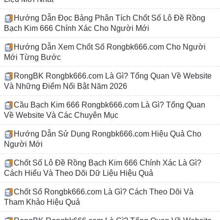
Hướng Dẫn Đọc Bảng Phân Tích Chốt Số Lô Đề Rồng
Bạch Kim 666 Chính Xác Cho Người Mới
Hướng Dẫn Xem Chốt Số Rongbk666.com Cho Người
Mới Từng Bước
RongBK Rongbk666.com Là Gì? Tổng Quan Về Website
Và Những Điểm Nổi Bật Năm 2026
Cầu Bạch Kim 666 Rongbk666.com Là Gì? Tổng Quan
Về Website Và Các Chuyên Mục
Hướng Dẫn Sử Dụng Rongbk666.com Hiệu Quả Cho
Người Mới
Chốt Số Lô Đề Rồng Bạch Kim 666 Chính Xác Là Gì?
Cách Hiểu Và Theo Dõi Dữ Liệu Hiệu Quả
Chốt Số Rongbk666.com Là Gì? Cách Theo Dõi Và
Tham Khảo Hiệu Quả