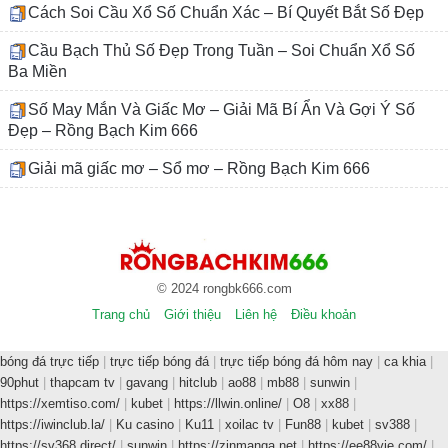
Cách Soi Cầu Xổ Số Chuẩn Xác – Bí Quyết Bắt Số Đẹp
Cầu Bạch Thủ Số Đẹp Trong Tuần – Soi Chuẩn Xổ Số
Ba Miền
Số May Mắn Và Giấc Mơ – Giải Mã Bí Ẩn Và Gợi Ý Số
Đẹp – Rồng Bạch Kim 666
Giải mã giấc mơ – Sổ mơ – Rồng Bạch Kim 666
© 2024 rongbk666.com
Trang chủ
Giới thiệu
Liên hệ
Điều khoản
bóng đá trực tiếp
|
trực tiếp bóng đá
|
trực tiếp bóng đá hôm nay
|
ca khia
|
90phut
|
thapcam tv
|
gavang
|
hitclub
|
ao88
|
mb88
|
sunwin
|
https://xemtiso.com/
|
kubet
|
https://llwin.online/
|
O8
|
xx88
|
https://iwinclub.la/
|
Ku casino
|
Ku11
|
xoilac tv
|
Fun88
|
kubet
|
sv388
|
https://sv368.direct/
|
sunwin
|
https://zinmanga.net
|
https://ee88vie.com/
|