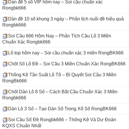
Dàn đề 5 số VIP hôm nay – Soi cầu chuẩn xác
Rongbk666
Dàn đề 10 số khung 3 ngày – Phân tích nuôi đề hiệu quả
Rongbk666
Soi Cầu 666 Hôm Nay – Phân Tích Cầu Lô 3 Miền
Chuẩn Xác Rongbk666
Lô top hôm nay – Soi cầu chuẩn xác 3 miền RongBK666
Chốt Số Lô Đề – Soi Cầu 3 Miền Chuẩn Xác RongBK666
Thống Kê Tần Suất Lô Tô – Bí Quyết Soi Cầu 3 Miền
RongBk666
Chốt Dàn Lô 8 Số – Cách Bắt Cầu Chuẩn Xác 3 Miền
Rongbk666
Dàn Lô 3 Số – Tạo Dàn Số Trong Xổ Số RongBK666
Soi Cầu Số Đề Rongbk666 – Thống Kê Và Dự Đoán
KQXS Chuẩn Nhất