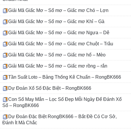
Giải Mã Giấc Mơ – Sổ mơ – Giấc mơ Chó – Lợn
Giải Mã Giấc Mơ – Sổ mơ – Giấc mơ Khỉ – Gà
Giải Mã Giấc Mơ – Sổ mơ – Giấc mơ Ngựa – Dê
Giải Mã Giấc Mơ – Sổ mơ – Giấc mơ Chuột – Trâu
Giải Mã Giấc Mơ – Sổ mơ – Giấc mơ hổ – Mèo
Giải Mã Giấc Mơ – Sổ mơ – Giấc mơ rồng – rắn
Tần Suất Loto – Bảng Thống Kê Chuẩn – RongBK666
Dự Đoán Xổ Số Đặc Biệt – RongBK666
Con Số May Mắn – Lọc Số Đẹp Mỗi Ngày Để Đánh Xổ
Số – RongBK666
Dự Đoán Đặc Biệt RongBK666 – Bắt Đề Có Cơ Sở,
Đánh Ít Mà Chắc