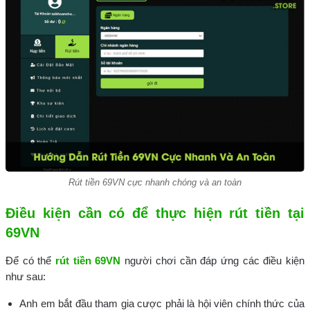
Rút tiền 69VN cực nhanh chóng và an toàn
Điều kiện cần có để thực hiện rút tiền tại
69VN
Để có thể
rút tiền 69VN
người chơi cần đáp ứng các điều kiện
như sau:
Anh em bắt đầu tham gia cược phải là hội viên chính thức của