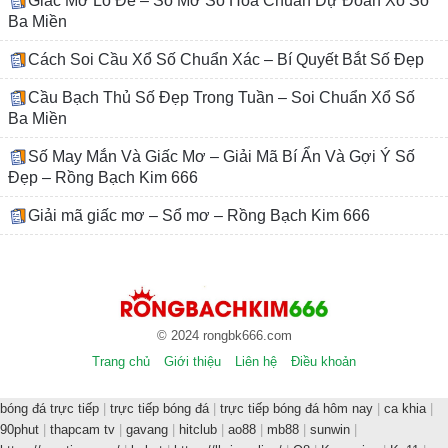
Giấc Mơ Lô Đề – Sổ Mơ Số Hóa Chuẩn Dự Đoán Xổ Số
Ba Miền
Cách Soi Cầu Xổ Số Chuẩn Xác – Bí Quyết Bắt Số Đẹp
Cầu Bạch Thủ Số Đẹp Trong Tuần – Soi Chuẩn Xổ Số
Ba Miền
Số May Mắn Và Giấc Mơ – Giải Mã Bí Ẩn Và Gợi Ý Số
Đẹp – Rồng Bạch Kim 666
Giải mã giấc mơ – Sổ mơ – Rồng Bạch Kim 666
© 2024 rongbk666.com
Trang chủ
Giới thiệu
Liên hệ
Điều khoản
bóng đá trực tiếp
|
trực tiếp bóng đá
|
trực tiếp bóng đá hôm nay
|
ca khia
|
90phut
|
thapcam tv
|
gavang
|
hitclub
|
ao88
|
mb88
|
sunwin
|