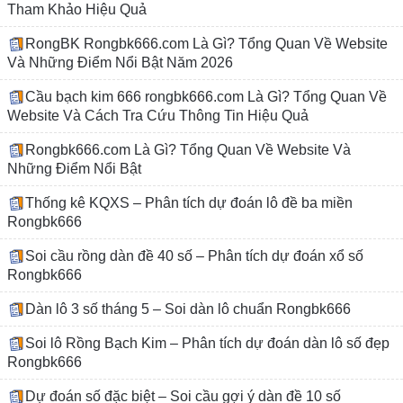
Tham Khảo Hiệu Quả
RongBK Rongbk666.com Là Gì? Tổng Quan Về Website
Và Những Điểm Nổi Bật Năm 2026
Cầu bạch kim 666 rongbk666.com Là Gì? Tổng Quan Về
Website Và Cách Tra Cứu Thông Tin Hiệu Quả
Rongbk666.com Là Gì? Tổng Quan Về Website Và
Những Điểm Nổi Bật
Thống kê KQXS – Phân tích dự đoán lô đề ba miền
Rongbk666
Soi cầu rồng dàn đề 40 số – Phân tích dự đoán xổ số
Rongbk666
Dàn lô 3 số tháng 5 – Soi dàn lô chuẩn Rongbk666
Soi lô Rồng Bạch Kim – Phân tích dự đoán dàn lô số đẹp
Rongbk666
Dự đoán số đặc biệt – Soi cầu gợi ý dàn đề 10 số