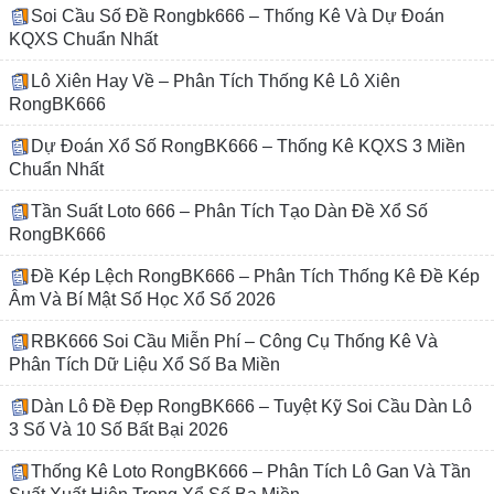
Soi Cầu Số Đề Rongbk666 – Thống Kê Và Dự Đoán
KQXS Chuẩn Nhất
Lô Xiên Hay Về – Phân Tích Thống Kê Lô Xiên
RongBK666
Dự Đoán Xổ Số RongBK666 – Thống Kê KQXS 3 Miền
Chuẩn Nhất
Tần Suất Loto 666 – Phân Tích Tạo Dàn Đề Xổ Số
RongBK666
Đề Kép Lệch RongBK666 – Phân Tích Thống Kê Đề Kép
Âm Và Bí Mật Số Học Xổ Số 2026
RBK666 Soi Cầu Miễn Phí – Công Cụ Thống Kê Và
Phân Tích Dữ Liệu Xổ Số Ba Miền
Dàn Lô Đề Đẹp RongBK666 – Tuyệt Kỹ Soi Cầu Dàn Lô
3 Số Và 10 Số Bất Bại 2026
Thống Kê Loto RongBK666 – Phân Tích Lô Gan Và Tần