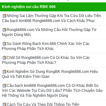
Kinh nghiệm soi cầu RBK 666
Những Sai Lầm Thường Gặp Khi Tra Cứu Dữ Liệu Trên
Cầu bạch kim666 Rongbk666.com Và Cách Khắc Phục
Rongbk666.com Và Những Câu Hỏi Thường Gặp Từ
Người Dùng Mới
So Sánh Rồng Bạch Kim 666 Chính Xác Với Các
Phương Pháp Phân Tích Khác
Chốt Số Rongbk666.com Có Gì Khác So Với Các
Phương Pháp Phân Tích Khác?
Kinh Nghiệm Sử Dụng RongBK Rongbk666.com Hiệu
Quả Và Tiết Kiệm Thời Gian
Cầu bạch kim666 Rongbk666.com Có Gì Khác Biệt So
Với Các Website Tra Cứu Dữ Liệu? Phân Tích Chuyên Sâu
Hệ Thống Và Trải Nghiệm Người Dùng
Cách Tra Cứu Và Theo Dõi Thông Tin Trên