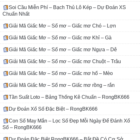
Soi Cầu Miễn Phí – Bạch Thủ Lô Kép – Dự Đoán XS
Chuẩn Nhất
Giải Mã Giấc Mơ – Sổ mơ – Giấc mơ Chó – Lợn
Giải Mã Giấc Mơ – Sổ mơ – Giấc mơ Khỉ – Gà
Giải Mã Giấc Mơ – Sổ mơ – Giấc mơ Ngựa – Dê
Giải Mã Giấc Mơ – Sổ mơ – Giấc mơ Chuột – Trâu
Giải Mã Giấc Mơ – Sổ mơ – Giấc mơ hổ – Mèo
Giải Mã Giấc Mơ – Sổ mơ – Giấc mơ rồng – rắn
Tần Suất Loto – Bảng Thống Kê Chuẩn – RongBK666
Dự Đoán Xổ Số Đặc Biệt – RongBK666
Con Số May Mắn – Lọc Số Đẹp Mỗi Ngày Để Đánh Xổ
Số – RongBK666
Dự Đoán Đặc Biệt RongBK666 – Bắt Đề Có Cơ Sở,