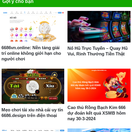
Gợi ý cho bạn
6686vn.online: Nền tảng giải
Nổ Hũ Trực Tuyến – Quay Hũ
trí online không giới hạn cho
Vui, Rinh Thưởng Tiền Thật
người chơi
Cao thủ Rồng Bạch Kim 666
Mẹo chơi tài xỉu nhà cái uy tín
dự đoán kết quả XSMB hôm
6686.design trên điện thoại
nay 30-3-2024