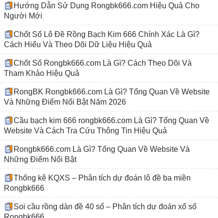
Hướng Dẫn Sử Dụng Rongbk666.com Hiệu Quả Cho
Người Mới
Chốt Số Lô Đề Rồng Bạch Kim 666 Chính Xác Là Gì?
Cách Hiểu Và Theo Dõi Dữ Liệu Hiệu Quả
Chốt Số Rongbk666.com Là Gì? Cách Theo Dõi Và
Tham Khảo Hiệu Quả
RongBK Rongbk666.com Là Gì? Tổng Quan Về Website
Và Những Điểm Nổi Bật Năm 2026
Cầu bạch kim 666 rongbk666.com Là Gì? Tổng Quan Về
Website Và Cách Tra Cứu Thông Tin Hiệu Quả
Rongbk666.com Là Gì? Tổng Quan Về Website Và
Những Điểm Nổi Bật
Thống kê KQXS – Phân tích dự đoán lô đề ba miền
Rongbk666
Soi cầu rồng dàn đề 40 số – Phân tích dự đoán xổ số
Rongbk666