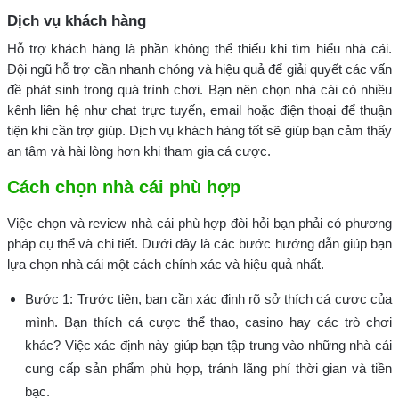
Dịch vụ khách hàng
Hỗ trợ khách hàng là phần không thể thiếu khi tìm hiểu nhà cái.
Đội ngũ hỗ trợ cần nhanh chóng và hiệu quả để giải quyết các vấn
đề phát sinh trong quá trình chơi. Bạn nên chọn nhà cái có nhiều
kênh liên hệ như chat trực tuyến, email hoặc điện thoại để thuận
tiện khi cần trợ giúp. Dịch vụ khách hàng tốt sẽ giúp bạn cảm thấy
an tâm và hài lòng hơn khi tham gia cá cược.
Cách chọn nhà cái phù hợp
Việc chọn và review nhà cái phù hợp đòi hỏi bạn phải có phương
pháp cụ thể và chi tiết. Dưới đây là các bước hướng dẫn giúp bạn
lựa chọn nhà cái một cách chính xác và hiệu quả nhất.
Bước 1: Trước tiên, bạn cần xác định rõ sở thích cá cược của
mình. Bạn thích cá cược thể thao, casino hay các trò chơi
khác? Việc xác định này giúp bạn tập trung vào những nhà cái
cung cấp sản phẩm phù hợp, tránh lãng phí thời gian và tiền
bạc.