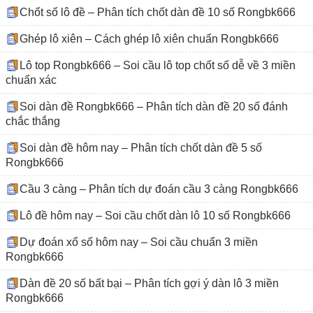
Chốt số lô đề – Phân tích chốt dàn đề 10 số Rongbk666
Ghép lô xiên – Cách ghép lô xiên chuẩn Rongbk666
Lô top Rongbk666 – Soi cầu lô top chốt số dễ về 3 miền
chuẩn xác
Soi dàn đề Rongbk666 – Phân tích dàn đề 20 số đánh
chắc thắng
Soi dàn đề hôm nay – Phân tích chốt dàn đề 5 số
Rongbk666
Cầu 3 càng – Phân tích dự đoán cầu 3 càng Rongbk666
Lô đề hôm nay – Soi cầu chốt dàn lô 10 số Rongbk666
Dự đoán xổ số hôm nay – Soi cầu chuẩn 3 miền
Rongbk666
Dàn đề 20 số bất bại – Phân tích gợi ý dàn lô 3 miền
Rongbk666