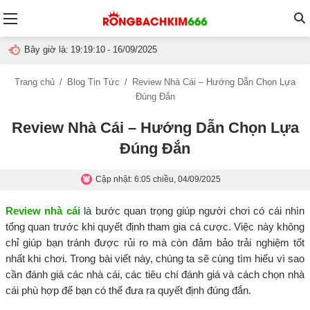
Menu
T
Bây giờ là:
19:19:11
- 16/09/2025
t
Trang chủ
/
Blog Tin Tức
/
Review Nhà Cái – Hướng Dẫn Chọn Lựa
Đúng Đắn
g
Review Nhà Cái – Hướng Dẫn Chọn Lựa
Đúng Đắn
Cập nhật: 6:05 chiều, 04/09/2025
Review nhà cái
là bước quan trọng giúp người chơi có cái nhìn
tổng quan trước khi quyết định tham gia cá cược. Việc này không
chỉ giúp bạn tránh được rủi ro mà còn đảm bảo trải nghiệm tốt
nhất khi chơi. Trong bài viết này, chúng ta sẽ cùng tìm hiểu vì sao
cần đánh giá các nhà cái, các tiêu chí đánh giá và cách chọn nhà
cái phù hợp để bạn có thể đưa ra quyết định đúng đắn.