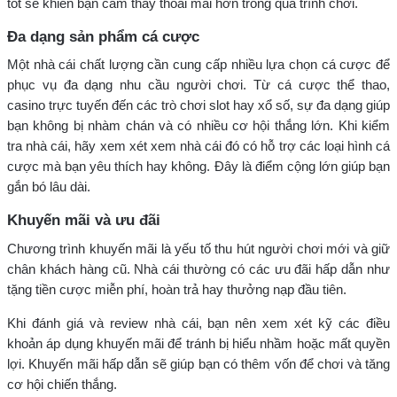
tốt sẽ khiến bạn cảm thấy thoải mái hơn trong quá trình chơi.
Đa dạng sản phẩm cá cược
Một nhà cái chất lượng cần cung cấp nhiều lựa chọn cá cược để
phục vụ đa dạng nhu cầu người chơi. Từ cá cược thể thao,
casino trực tuyến đến các trò chơi slot hay xổ số, sự đa dạng giúp
bạn không bị nhàm chán và có nhiều cơ hội thắng lớn. Khi kiểm
tra nhà cái, hãy xem xét xem nhà cái đó có hỗ trợ các loại hình cá
cược mà bạn yêu thích hay không. Đây là điểm cộng lớn giúp bạn
gắn bó lâu dài.
Khuyến mãi và ưu đãi
Chương trình khuyến mãi là yếu tố thu hút người chơi mới và giữ
chân khách hàng cũ. Nhà cái thường có các ưu đãi hấp dẫn như
tặng tiền cược miễn phí, hoàn trả hay thưởng nạp đầu tiên.
Khi đánh giá và review nhà cái, bạn nên xem xét kỹ các điều
khoản áp dụng khuyến mãi để tránh bị hiểu nhầm hoặc mất quyền
lợi. Khuyến mãi hấp dẫn sẽ giúp bạn có thêm vốn để chơi và tăng
cơ hội chiến thắng.