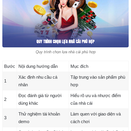
Quy trình chọn lựa nhà cái phù hợp
Bước
Nội dung hướng dẫn
Mục đích
Xác định nhu cầu cá
Tập trung vào sản phẩm phù
1
nhân
hợp
Đọc đánh giá từ người
Hiểu rõ ưu và nhược điểm
2
dùng khác
của nhà cái
Thử nghiệm tài khoản
Làm quen với giao diện và
3
demo
cách chơi