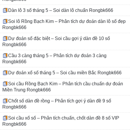
Dàn lô 3 số tháng 5 – Soi dàn lô chuẩn Rongbk666
Soi lô Rồng Bạch Kim – Phân tích dự đoán dàn lô số đẹp
Rongbk666
Dự đoán số đặc biệt – Soi cầu gợi ý dàn đề 10 số
Rongbk666
Cầu 3 càng tháng 5 – Phân tích dự đoán 3 càng
Rongbk666
Dự đoán xổ số tháng 5 – Soi cầu miền Bắc Rongbk666
Soi cầu Rồng Bạch Kim – Phân tích cầu chuẩn dự đoán
Miền Trung Rongbk666
Chốt số dàn đề rồng – Phân tích gợi ý dàn đề 9 số
Rongbk666
Soi cầu xổ số – Phân tích chuẩn, chốt dàn đề 8 số VIP
Rongbk666