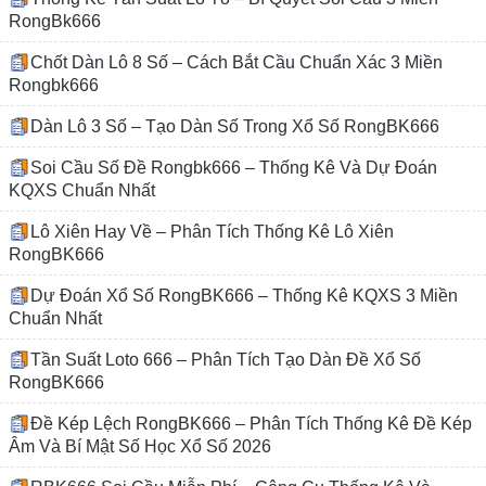
RongBk666
Chốt Dàn Lô 8 Số – Cách Bắt Cầu Chuẩn Xác 3 Miền
Rongbk666
Dàn Lô 3 Số – Tạo Dàn Số Trong Xổ Số RongBK666
Soi Cầu Số Đề Rongbk666 – Thống Kê Và Dự Đoán
KQXS Chuẩn Nhất
Lô Xiên Hay Về – Phân Tích Thống Kê Lô Xiên
RongBK666
Dự Đoán Xổ Số RongBK666 – Thống Kê KQXS 3 Miền
Chuẩn Nhất
Tần Suất Loto 666 – Phân Tích Tạo Dàn Đề Xổ Số
RongBK666
Đề Kép Lệch RongBK666 – Phân Tích Thống Kê Đề Kép
Âm Và Bí Mật Số Học Xổ Số 2026