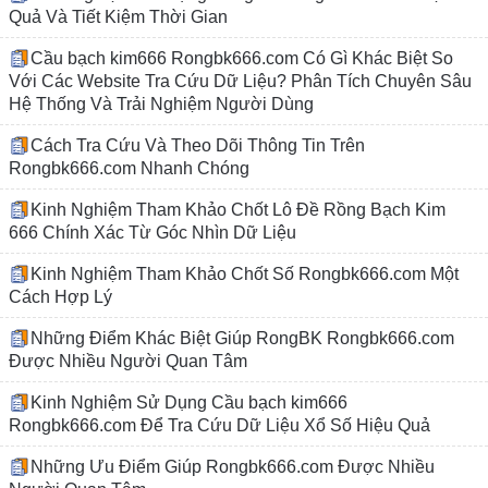
Quả Và Tiết Kiệm Thời Gian
Cầu bạch kim666 Rongbk666.com Có Gì Khác Biệt So
Với Các Website Tra Cứu Dữ Liệu? Phân Tích Chuyên Sâu
Hệ Thống Và Trải Nghiệm Người Dùng
Cách Tra Cứu Và Theo Dõi Thông Tin Trên
Rongbk666.com Nhanh Chóng
Kinh Nghiệm Tham Khảo Chốt Lô Đề Rồng Bạch Kim
666 Chính Xác Từ Góc Nhìn Dữ Liệu
Kinh Nghiệm Tham Khảo Chốt Số Rongbk666.com Một
Cách Hợp Lý
Những Điểm Khác Biệt Giúp RongBK Rongbk666.com
Được Nhiều Người Quan Tâm
Kinh Nghiệm Sử Dụng Cầu bạch kim666
Rongbk666.com Để Tra Cứu Dữ Liệu Xổ Số Hiệu Quả
Những Ưu Điểm Giúp Rongbk666.com Được Nhiều