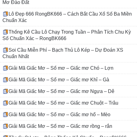
Mơ Đào Đất
Lô Đẹp 666 RongBK666 – Cách Bắt Cầu Xổ Số Ba Miền
Chuẩn Xác
Thống Kê Cầu Lô Chạy Trong Tuần – Phân Tích Chu Kỳ
Số Chuẩn Xác – RongBK666
Soi Cầu Miễn Phí – Bạch Thủ Lô Kép – Dự Đoán XS
Chuẩn Nhất
Giải Mã Giấc Mơ – Sổ mơ – Giấc mơ Chó – Lợn
Giải Mã Giấc Mơ – Sổ mơ – Giấc mơ Khỉ – Gà
Giải Mã Giấc Mơ – Sổ mơ – Giấc mơ Ngựa – Dê
Giải Mã Giấc Mơ – Sổ mơ – Giấc mơ Chuột – Trâu
Giải Mã Giấc Mơ – Sổ mơ – Giấc mơ hổ – Mèo
Giải Mã Giấc Mơ – Sổ mơ – Giấc mơ rồng – rắn