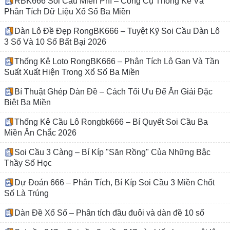
RBK666 Soi Cầu Miễn Phí – Công Cụ Thống Kê Và
Phân Tích Dữ Liệu Xổ Số Ba Miền
Dàn Lô Đề Đẹp RongBK666 – Tuyệt Kỹ Soi Cầu Dàn Lô
3 Số Và 10 Số Bất Bại 2026
Thống Kê Loto RongBK666 – Phân Tích Lô Gan Và Tần
Suất Xuất Hiện Trong Xổ Số Ba Miền
Bí Thuật Ghép Dàn Đề – Cách Tối Ưu Để Ăn Giải Đặc
Biệt Ba Miền
Thống Kê Cầu Lô Rongbk666 – Bí Quyết Soi Cầu Ba
Miền Ăn Chắc 2026
Soi Cầu 3 Càng – Bí Kíp "Săn Rồng" Của Những Bậc
Thầy Số Học
Dự Đoán 666 – Phân Tích, Bí Kíp Soi Cầu 3 Miền Chốt
Số Là Trúng
Dàn Đề Xổ Số – Phân tích đầu đuôi và dàn đề 10 số