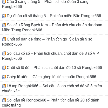
Cầu 3 càng tháng 5 – Phân tích dự đoán 3 càng
Rongbk666
Dự đoán xổ số tháng 5 – Soi cầu miền Bắc Rongbk666
Soi cầu Rồng Bạch Kim – Phân tích cầu chuẩn dự đoán
Miền Trung Rongbk666
Chốt số dàn đề rồng – Phân tích gợi ý dàn đề 9 số
Rongbk666
Soi cầu xổ số – Phân tích chuẩn, chốt dàn đề 8 số VIP
Rongbk666
Chốt số lô đề – Phân tích chốt dàn đề 10 số Rongbk666
Ghép lô xiên – Cách ghép lô xiên chuẩn Rongbk666
Lô top Rongbk666 – Soi cầu lô top chốt số dễ về 3 miền
chuẩn xác
Soi dàn đề Rongbk666 – Phân tích dàn đề 20 số đánh
chắc thắng