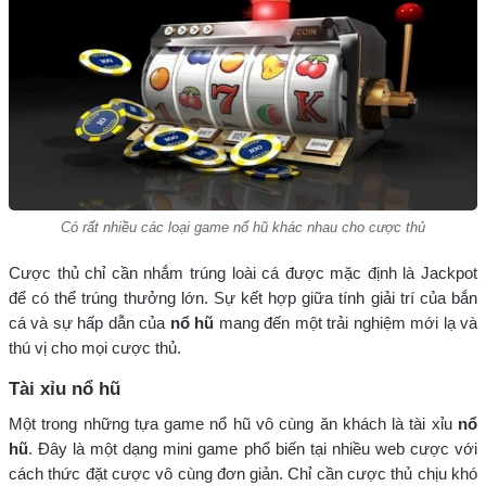
Có rất nhiều các loại game nổ hũ khác nhau cho cược thủ
Cược thủ chỉ cần nhắm trúng loài cá được mặc định là Jackpot
để có thể trúng thưởng lớn. Sự kết hợp giữa tính giải trí của bắn
cá và sự hấp dẫn của
nổ hũ
mang đến một trải nghiệm mới lạ và
thú vị cho mọi cược thủ.
Tài xỉu nổ hũ
Một trong những tựa game nổ hũ vô cùng ăn khách là tài xỉu
nổ
hũ
. Đây là một dạng mini game phổ biến tại nhiều web cược với
cách thức đặt cược vô cùng đơn giản. Chỉ cần cược thủ chịu khó