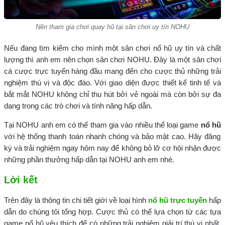
Nên tham gia chơi quay hũ tại sân chơi uy tín NOHU
Nếu đang tìm kiếm cho mình một sân chơi nổ hũ uy tín và chất
lượng thì anh em nên chọn sân chơi NOHU. Đây là một sân chơi
cá cược trực tuyến hàng đầu mang đến cho cược thủ những trải
nghiệm thú vị và độc đáo. Với giao diện được thiết kế tinh tế và
bắt mắt NOHU không chỉ thu hút bởi vẻ ngoài mà còn bởi sự đa
dạng trong các trò chơi và tính năng hấp dẫn.
Tại NOHU anh em có thể tham gia vào nhiều thể loại game
nổ hũ
với hệ thống thanh toán nhanh chóng và bảo mật cao. Hãy đăng
ký và trải nghiệm ngay hôm nay để không bỏ lỡ cơ hội nhận được
những phần thưởng hấp dẫn tại NOHU anh em nhé.
Lời kết
Trên đây là thông tin chi tiết giới về loại hình
nổ hũ trực tuyến
hấp
dẫn do chúng tôi tổng hợp. Cược thủ có thể lựa chọn từ các tựa
game nổ hũ yêu thích để có những trải nghiệm giải trí thú vị nhất.