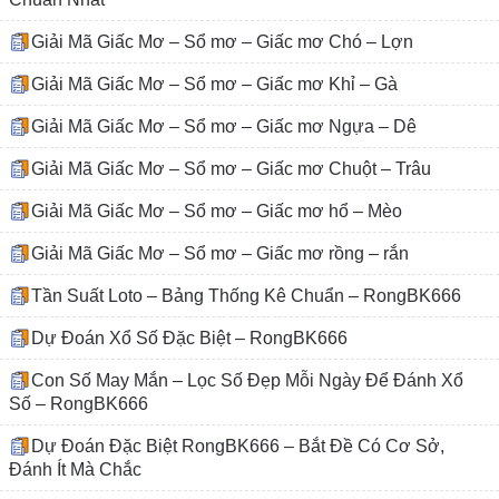
Giải Mã Giấc Mơ – Sổ mơ – Giấc mơ Chó – Lợn
Giải Mã Giấc Mơ – Sổ mơ – Giấc mơ Khỉ – Gà
Giải Mã Giấc Mơ – Sổ mơ – Giấc mơ Ngựa – Dê
Giải Mã Giấc Mơ – Sổ mơ – Giấc mơ Chuột – Trâu
Giải Mã Giấc Mơ – Sổ mơ – Giấc mơ hổ – Mèo
Giải Mã Giấc Mơ – Sổ mơ – Giấc mơ rồng – rắn
Tần Suất Loto – Bảng Thống Kê Chuẩn – RongBK666
Dự Đoán Xổ Số Đặc Biệt – RongBK666
Con Số May Mắn – Lọc Số Đẹp Mỗi Ngày Để Đánh Xổ
Số – RongBK666
Dự Đoán Đặc Biệt RongBK666 – Bắt Đề Có Cơ Sở,
Đánh Ít Mà Chắc