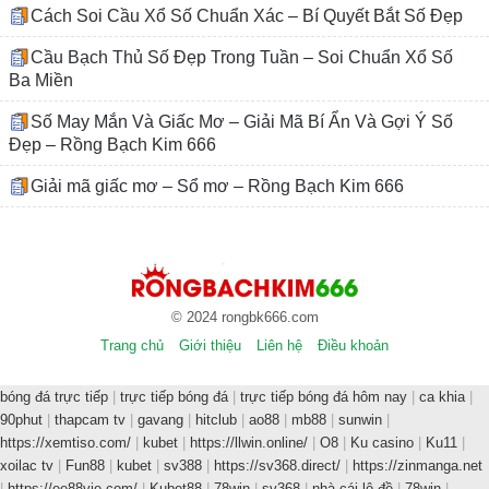
Cách Soi Cầu Xổ Số Chuẩn Xác – Bí Quyết Bắt Số Đẹp
Cầu Bạch Thủ Số Đẹp Trong Tuần – Soi Chuẩn Xổ Số
Ba Miền
Số May Mắn Và Giấc Mơ – Giải Mã Bí Ẩn Và Gợi Ý Số
Đẹp – Rồng Bạch Kim 666
Giải mã giấc mơ – Sổ mơ – Rồng Bạch Kim 666
© 2024 rongbk666.com
Trang chủ
Giới thiệu
Liên hệ
Điều khoản
bóng đá trực tiếp
|
trực tiếp bóng đá
|
trực tiếp bóng đá hôm nay
|
ca khia
|
90phut
|
thapcam tv
|
gavang
|
hitclub
|
ao88
|
mb88
|
sunwin
|
https://xemtiso.com/
|
kubet
|
https://llwin.online/
|
O8
|
Ku casino
|
Ku11
|
xoilac tv
|
Fun88
|
kubet
|
sv388
|
https://sv368.direct/
|
https://zinmanga.net
|
https://ee88vie.com/
|
Kubet88
|
78win
|
sv368
|
nhà cái lô đề
|
78win
|