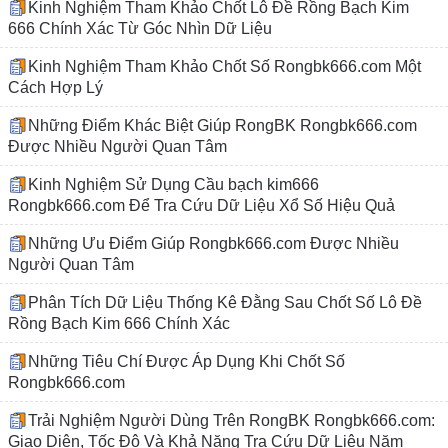
Kinh Nghiệm Tham Khảo Chốt Lô Đề Rồng Bạch Kim
666 Chính Xác Từ Góc Nhìn Dữ Liệu
Kinh Nghiệm Tham Khảo Chốt Số Rongbk666.com Một
Cách Hợp Lý
Những Điểm Khác Biệt Giúp RongBK Rongbk666.com
Được Nhiều Người Quan Tâm
Kinh Nghiệm Sử Dụng Cầu bạch kim666
Rongbk666.com Để Tra Cứu Dữ Liệu Xổ Số Hiệu Quả
Những Ưu Điểm Giúp Rongbk666.com Được Nhiều
Người Quan Tâm
Phân Tích Dữ Liệu Thống Kê Đằng Sau Chốt Số Lô Đề
Rồng Bạch Kim 666 Chính Xác
Những Tiêu Chí Được Áp Dụng Khi Chốt Số
Rongbk666.com
Trải Nghiệm Người Dùng Trên RongBK Rongbk666.com:
Giao Diện, Tốc Độ Và Khả Năng Tra Cứu Dữ Liệu Năm