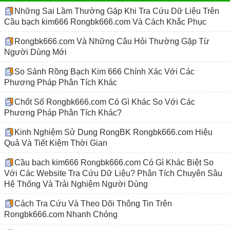
Những Sai Lầm Thường Gặp Khi Tra Cứu Dữ Liệu Trên
Cầu bạch kim666 Rongbk666.com Và Cách Khắc Phục
Rongbk666.com Và Những Câu Hỏi Thường Gặp Từ
Người Dùng Mới
So Sánh Rồng Bạch Kim 666 Chính Xác Với Các
Phương Pháp Phân Tích Khác
Chốt Số Rongbk666.com Có Gì Khác So Với Các
Phương Pháp Phân Tích Khác?
Kinh Nghiệm Sử Dụng RongBK Rongbk666.com Hiệu
Quả Và Tiết Kiệm Thời Gian
Cầu bạch kim666 Rongbk666.com Có Gì Khác Biệt So
Với Các Website Tra Cứu Dữ Liệu? Phân Tích Chuyên Sâu
Hệ Thống Và Trải Nghiệm Người Dùng
Cách Tra Cứu Và Theo Dõi Thông Tin Trên
Rongbk666.com Nhanh Chóng