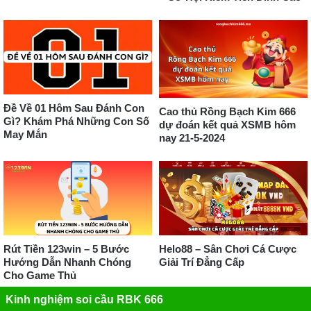
Đề Về 01 Hôm Sau Đánh Con
Cao thủ Rồng Bạch Kim 666
Gì? Khám Phá Những Con Số
dự đoán kết quả XSMB hôm
May Mắn
nay 21-5-2024
Rút Tiền 123win – 5 Bước
Helo88 – Sân Chơi Cá Cược
Hướng Dẫn Nhanh Chóng
Giải Trí Đẳng Cấp
Cho Game Thủ
Kinh nghiệm soi cầu RBK 666