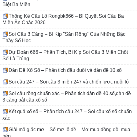
Biệt Ba Miền
Thống Kê Cầu Lô Rongbk666 – Bí Quyết Soi Cầu Ba
Miền Ăn Chắc 2026
Soi Cầu 3 Càng – Bí Kíp "Săn Rồng" Của Những Bậc
Thầy Số Học
Dự Đoán 666 – Phân Tích, Bí Kíp Soi Cầu 3 Miền Chốt
Số Là Trúng
Dàn Đề Xổ Số – Phân tích đầu đuôi và dàn đề 10 số
Soi cầu 247 – Soi cầu 3 miền 247 và chiến lược nuôi lô
Soi cầu rồng chuẩn xác – Phân tích dàn đề 40 số,dàn đề
3 càng bắt cầu xổ số
Kết quả xổ số – Phân tích cầu 247 – Soi cầu xổ số chuẩn
xác
Giải mã giấc mơ – Sổ mơ lô đề – Mơ mua đồng đồ, mua
bếp