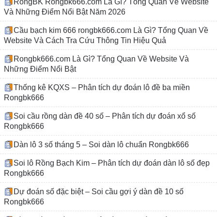
RongBK Rongbk666.com Là Gì? Tổng Quan Về Website
Và Những Điểm Nổi Bật Năm 2026
Cầu bạch kim 666 rongbk666.com Là Gì? Tổng Quan Về
Website Và Cách Tra Cứu Thông Tin Hiệu Quả
Rongbk666.com Là Gì? Tổng Quan Về Website Và
Những Điểm Nổi Bật
Thống kê KQXS – Phân tích dự đoán lô đề ba miền
Rongbk666
Soi cầu rồng dàn đề 40 số – Phân tích dự đoán xổ số
Rongbk666
Dàn lô 3 số tháng 5 – Soi dàn lô chuẩn Rongbk666
Soi lô Rồng Bạch Kim – Phân tích dự đoán dàn lô số đẹp
Rongbk666
Dự đoán số đặc biệt – Soi cầu gợi ý dàn đề 10 số
Rongbk666