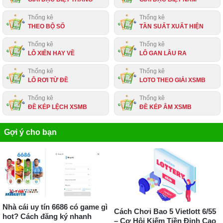
Thống kê
Thống kê
THEO BỘ SỐ
TẦN SUẤT XUẤT HIỆN
Thống kê
Thống kê
LÔ XIÊN HAY VỀ
LÔ GAN LÂU RA
Thống kê
Thống kê
LÔ RƠI TỪ ĐỀ
LOTO THEO GIẢI XSMB
Thống kê
Thống kê
ĐỀ KÉP LỆCH XSMB
ĐỀ KÉP ÂM XSMB
Gợi ý cho bạn
Nhà cái uy tín 6686 có game gì
Cách Chơi Bao 5 Vietlott 6/55
hot? Cách đăng ký nhanh
– Cơ Hội Kiếm Tiền Đỉnh Cao