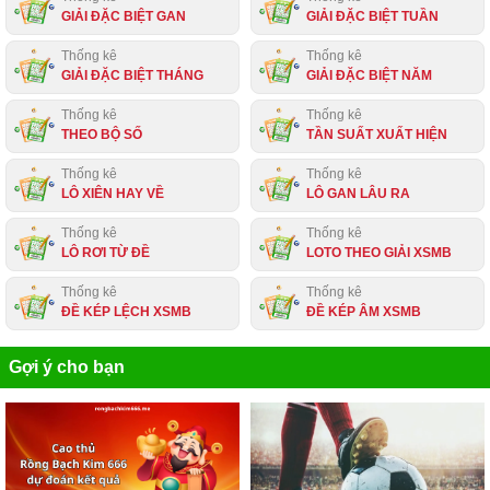
GIẢI ĐẶC BIỆT GAN
GIẢI ĐẶC BIỆT TUẦN
Thống kê
Thống kê
GIẢI ĐẶC BIỆT THÁNG
GIẢI ĐẶC BIỆT NĂM
Thống kê
Thống kê
THEO BỘ SỐ
TẦN SUẤT XUẤT HIỆN
Thống kê
Thống kê
LÔ XIÊN HAY VỀ
LÔ GAN LÂU RA
Thống kê
Thống kê
LÔ RƠI TỪ ĐỀ
LOTO THEO GIẢI XSMB
Thống kê
Thống kê
ĐỀ KÉP LỆCH XSMB
ĐỀ KÉP ÂM XSMB
Gợi ý cho bạn