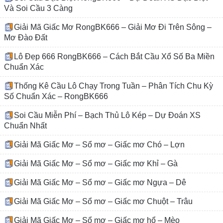
Và Soi Cầu 3 Càng
Giải Mã Giấc Mơ RongBK666 – Giải Mơ Đi Trên Sông –
Mơ Đào Đất
Lô Đẹp 666 RongBK666 – Cách Bắt Cầu Xổ Số Ba Miền
Chuẩn Xác
Thống Kê Cầu Lô Chạy Trong Tuần – Phân Tích Chu Kỳ
Số Chuẩn Xác – RongBK666
Soi Cầu Miễn Phí – Bạch Thủ Lô Kép – Dự Đoán XS
Chuẩn Nhất
Giải Mã Giấc Mơ – Sổ mơ – Giấc mơ Chó – Lợn
Giải Mã Giấc Mơ – Sổ mơ – Giấc mơ Khỉ – Gà
Giải Mã Giấc Mơ – Sổ mơ – Giấc mơ Ngựa – Dê
Giải Mã Giấc Mơ – Sổ mơ – Giấc mơ Chuột – Trâu
Giải Mã Giấc Mơ – Sổ mơ – Giấc mơ hổ – Mèo