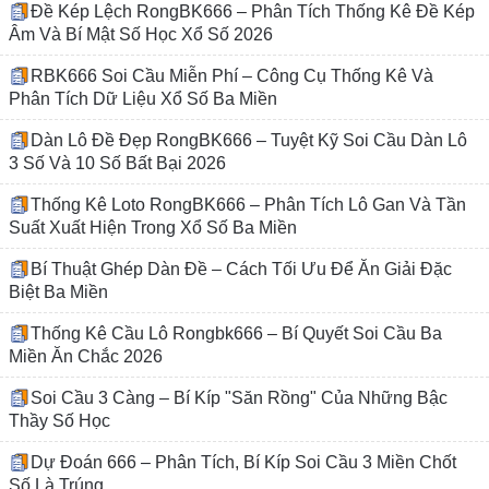
Đề Kép Lệch RongBK666 – Phân Tích Thống Kê Đề Kép
Âm Và Bí Mật Số Học Xổ Số 2026
RBK666 Soi Cầu Miễn Phí – Công Cụ Thống Kê Và
Phân Tích Dữ Liệu Xổ Số Ba Miền
Dàn Lô Đề Đẹp RongBK666 – Tuyệt Kỹ Soi Cầu Dàn Lô
3 Số Và 10 Số Bất Bại 2026
Thống Kê Loto RongBK666 – Phân Tích Lô Gan Và Tần
Suất Xuất Hiện Trong Xổ Số Ba Miền
Bí Thuật Ghép Dàn Đề – Cách Tối Ưu Để Ăn Giải Đặc
Biệt Ba Miền
Thống Kê Cầu Lô Rongbk666 – Bí Quyết Soi Cầu Ba
Miền Ăn Chắc 2026
Soi Cầu 3 Càng – Bí Kíp "Săn Rồng" Của Những Bậc
Thầy Số Học
Dự Đoán 666 – Phân Tích, Bí Kíp Soi Cầu 3 Miền Chốt
Số Là Trúng