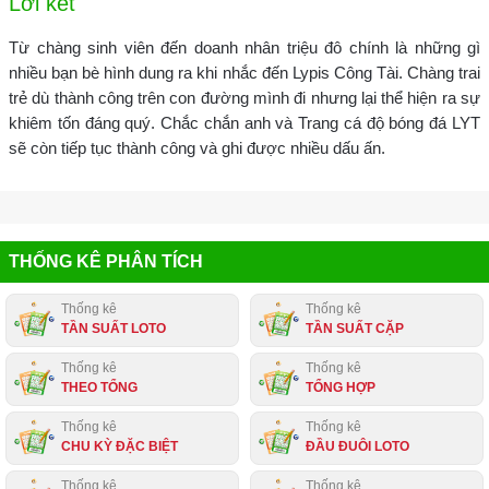
Lời kết
Từ chàng sinh viên đến doanh nhân triệu đô chính là những gì
nhiều bạn bè hình dung ra khi nhắc đến Lypis Công Tài. Chàng trai
trẻ dù thành công trên con đường mình đi nhưng lại thể hiện ra sự
khiêm tốn đáng quý. Chắc chắn anh và Trang cá độ bóng đá LYT
sẽ còn tiếp tục thành công và ghi được nhiều dấu ấn.
THỐNG KÊ PHÂN TÍCH
Thống kê
Thống kê
TẦN SUẤT LOTO
TẦN SUẤT CẶP
Thống kê
Thống kê
THEO TỔNG
TỔNG HỢP
Thống kê
Thống kê
CHU KỲ ĐẶC BIỆT
ĐẦU ĐUÔI LOTO
Thống kê
Thống kê