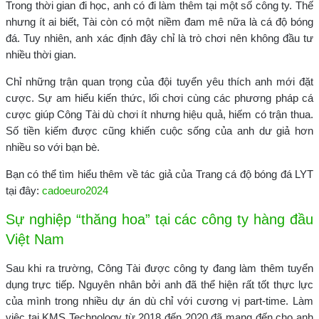
Trong thời gian đi học, anh có đi làm thêm tại một số công ty. Thế
nhưng ít ai biết, Tài còn có một niềm đam mê nữa là cá độ bóng
đá. Tuy nhiên, anh xác định đây chỉ là trò chơi nên không đầu tư
nhiều thời gian.
Chỉ những trận quan trọng của đội tuyển yêu thích anh mới đặt
cược. Sự am hiểu kiến thức, lối chơi cùng các phương pháp cá
cược giúp Công Tài dù chơi ít nhưng hiệu quả, hiếm có trận thua.
Số tiền kiếm được cũng khiến cuộc sống của anh dư giả hơn
nhiều so với bạn bè.
Bạn có thể tìm hiểu thêm về tác giả của Trang cá độ bóng đá LYT
tại đây:
cadoeuro2024
Sự nghiệp “thăng hoa” tại các công ty hàng đầu
Việt Nam
Sau khi ra trường, Công Tài được công ty đang làm thêm tuyển
dụng trực tiếp. Nguyên nhân bởi anh đã thể hiện rất tốt thực lực
của mình trong nhiều dự án dù chỉ với cương vị part-time. Làm
việc tại KMS Technology từ 2018 đến 2020 đã mang đến cho anh