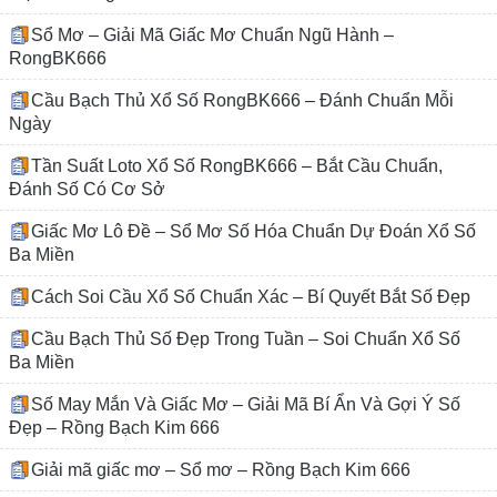
Sổ Mơ – Giải Mã Giấc Mơ Chuẩn Ngũ Hành –
RongBK666
Cầu Bạch Thủ Xổ Số RongBK666 – Đánh Chuẩn Mỗi
Ngày
Tần Suất Loto Xổ Số RongBK666 – Bắt Cầu Chuẩn,
Đánh Số Có Cơ Sở
Giấc Mơ Lô Đề – Sổ Mơ Số Hóa Chuẩn Dự Đoán Xổ Số
Ba Miền
Cách Soi Cầu Xổ Số Chuẩn Xác – Bí Quyết Bắt Số Đẹp
Cầu Bạch Thủ Số Đẹp Trong Tuần – Soi Chuẩn Xổ Số
Ba Miền
Số May Mắn Và Giấc Mơ – Giải Mã Bí Ẩn Và Gợi Ý Số
Đẹp – Rồng Bạch Kim 666
Giải mã giấc mơ – Sổ mơ – Rồng Bạch Kim 666