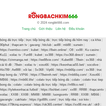
© 2024 rongbk666.com
Trang chủ
Giới thiệu
Liên hệ
Điều khoản
bóng đá trực tiếp
|
trực tiếp bóng đá
|
trực tiếp bóng đá hôm nay
|
ca khia
|
90phut
|
thapcam tv
|
gavang
|
hitclub
|
ao88
|
mb88
|
sunwin
|
https://xemtiso.com/
|
kubet
|
https://llwin.online/
|
O8
|
xx88
|
Ku casino
|
Ku11
|
xoilac tv
|
Fun88
|
kubet
|
sv388
|
https://sv368.direct/
|
sunwin
|
https://zinmanga.net
|
https://ee88vie.com/
|
Kubet88
|
78win
|
sv368
|
nhà
cái lô đề
|
78win
|
xoilac tv
|
xoso66
|
https://keonhacai55.bet/
|
socolive
|
Alo789
|
Ae888
|
xôi lạc
|
Sv368
|
Vip66
|
https://mb66p.com/
|
sv368
|
truc
tiep bong da
|
VIP66
|
https://78winnh.net/
|
https://mb66q.com/
|
Xoso66
|
MB66
|
https://mb66.life/
|
colatv trực tiếp bóng đá
|
colatv
|
colatv truc tiep
bong da
|
colatv
|
colatv bóng đá trực tiếp
|
https://rr88co.net/
|
https://tylekeonhacai.futbol/
|
https://bshbet.com/
|
xx88
|
RR88
|
thapcamtv
|
xoilac
|
XX88
|
XX88
|
MM88
|
MM88
|
luongsontv
|
RR88
|
XX88
|
MB66
|
gavangtv
|
cakhiatv
|
https://go88fc.com/
|
trực tiếp nba
|
soi kèo
|
https://79king.express/
|
https://ok365.center/
|
https://xx88.me.uk/
|
ok9
|