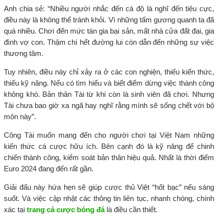
Anh chia sẻ: “Nhiều người nhắc đến cá độ là nghĩ đến tiêu cực,
điều này là không thể tránh khỏi. Vì những tấm gương quanh ta đã
quá nhiều. Chơi đến mức tán gia bại sản, mất nhà cửa đất đai, gia
đình vợ con. Thậm chí hết đường lui còn dẫn đến những sự việc
thương tâm.
Tuy nhiên, điều này chỉ xảy ra ở các con nghiện, thiếu kiến thức,
thiếu kỹ năng. Nếu có tìm hiểu và biết điểm dừng việc thành công
không khó. Bản thân Tài từ khi còn là sinh viên đã chơi. Nhưng
Tài chưa bao giờ xa ngã hay nghĩ rằng mình sẽ sống chết với bộ
môn này”.
Công Tài muốn mang đến cho người chơi tại Việt Nam những
kiến thức cá cược hữu ích. Bên cạnh đó là kỹ năng để chinh
chiến thành công, kiểm soát bản thân hiệu quả. Nhất là thời điểm
Euro 2024 đang đến rất gần.
Giải đấu này hứa hẹn sẽ giúp cược thủ Việt “hốt bạc” nếu sáng
suốt. Và việc cập nhật các thông tin liên tục, nhanh chóng, chính
xác tại
trang cá cược bóng đá
là điều cần thiết.