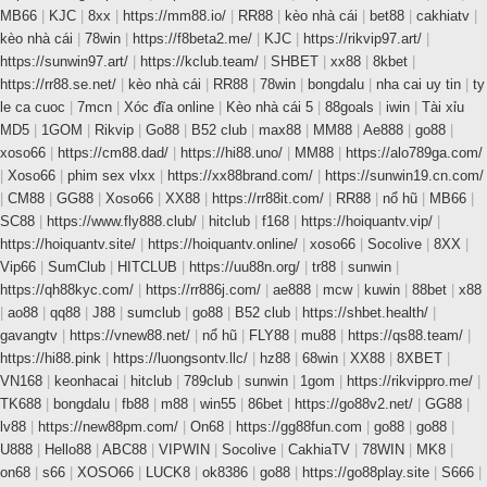
MB66
|
KJC
|
8xx
|
https://mm88.io/
|
RR88
|
kèo nhà cái
|
bet88
|
cakhiatv
|
kèo nhà cái
|
78win
|
https://f8beta2.me/
|
KJC
|
https://rikvip97.art/
|
https://sunwin97.art/
|
https://kclub.team/
|
SHBET
|
xx88
|
8kbet
|
https://rr88.se.net/
|
kèo nhà cái
|
RR88
|
78win
|
bongdalu
|
nha cai uy tin
|
ty
le ca cuoc
|
7mcn
|
Xóc đĩa online
|
Kèo nhà cái 5
|
88goals
|
iwin
|
Tài xỉu
MD5
|
1GOM
|
Rikvip
|
Go88
|
B52 club
|
max88
|
MM88
|
Ae888
|
go88
|
xoso66
|
https://cm88.dad/
|
https://hi88.uno/
|
MM88
|
https://alo789ga.com/
|
Xoso66
|
phim sex vlxx
|
https://xx88brand.com/
|
https://sunwin19.cn.com/
|
CM88
|
GG88
|
Xoso66
|
XX88
|
https://rr88it.com/
|
RR88
|
nổ hũ
|
MB66
|
SC88
|
https://www.fly888.club/
|
hitclub
|
f168
|
https://hoiquantv.vip/
|
https://hoiquantv.site/
|
https://hoiquantv.online/
|
xoso66
|
Socolive
|
8XX
|
Vip66
|
SumClub
|
HITCLUB
|
https://uu88n.org/
|
tr88
|
sunwin
|
https://qh88kyc.com/
|
https://rr886j.com/
|
ae888
|
mcw
|
kuwin
|
88bet
|
x88
|
ao88
|
qq88
|
J88
|
sumclub
|
go88
|
B52 club
|
https://shbet.health/
|
gavangtv
|
https://vnew88.net/
|
nổ hũ
|
FLY88
|
mu88
|
https://qs88.team/
|
https://hi88.pink
|
https://luongsontv.llc/
|
hz88
|
68win
|
XX88
|
8XBET
|
VN168
|
keonhacai
|
hitclub
|
789club
|
sunwin
|
1gom
|
https://rikvippro.me/
|
TK688
|
bongdalu
|
fb88
|
m88
|
win55
|
86bet
|
https://go88v2.net/
|
GG88
|
lv88
|
https://new88pm.com/
|
On68
|
https://gg88fun.com
|
go88
|
go88
|
U888
|
Hello88
|
ABC88
|
VIPWIN
|
Socolive
|
CakhiaTV
|
78WIN
|
MK8
|
on68
|
s66
|
XOSO66
|
LUCK8
|
ok8386
|
go88
|
https://go88play.site
|
S666
|