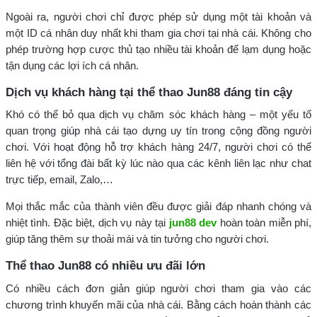
Ngoài ra, người chơi chỉ được phép sử dụng một tài khoản và
một ID cá nhân duy nhất khi tham gia chơi tại nhà cái. Không cho
phép trường hợp cược thủ tạo nhiều tài khoản để lạm dụng hoặc
tận dụng các lợi ích cá nhân.
Dịch vụ khách hàng tại thể thao Jun88 đáng tin cậy
Khó có thể bỏ qua dịch vụ chăm sóc khách hàng – một yếu tố
quan trọng giúp nhà cái tạo dựng uy tín trong cộng đồng người
chơi. Với hoạt động hỗ trợ khách hàng 24/7, người chơi có thể
liên hệ với tổng đài bất kỳ lúc nào qua các kênh liên lạc như chat
trực tiếp, email, Zalo,…
Mọi thắc mắc của thành viên đều được giải đáp nhanh chóng và
nhiệt tình. Đặc biệt, dịch vụ này tại
jun88 dev
hoàn toàn miễn phí,
giúp tăng thêm sự thoải mái và tin tưởng cho người chơi.
Thể thao Jun88 có nhiều ưu đãi lớn
Có nhiều cách đơn giản giúp người chơi tham gia vào các
chương trình khuyến mãi của nhà cái. Bằng cách hoàn thành các