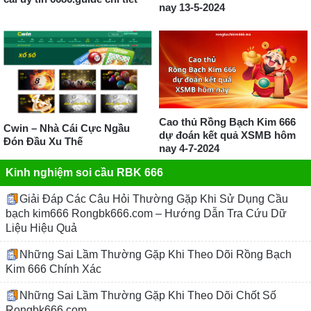
nay 13-5-2024
Cao thủ Rồng Bạch Kim 666
Cwin – Nhà Cái Cực Ngầu
dự đoán kết quả XSMB hôm
Đón Đầu Xu Thế
nay 4-7-2024
Kinh nghiệm soi cầu RBK 666
Giải Đáp Các Câu Hỏi Thường Gặp Khi Sử Dụng Cầu
bạch kim666 Rongbk666.com – Hướng Dẫn Tra Cứu Dữ
Liệu Hiệu Quả
Những Sai Lầm Thường Gặp Khi Theo Dõi Rồng Bạch
Kim 666 Chính Xác
Những Sai Lầm Thường Gặp Khi Theo Dõi Chốt Số
Rongbk666.com