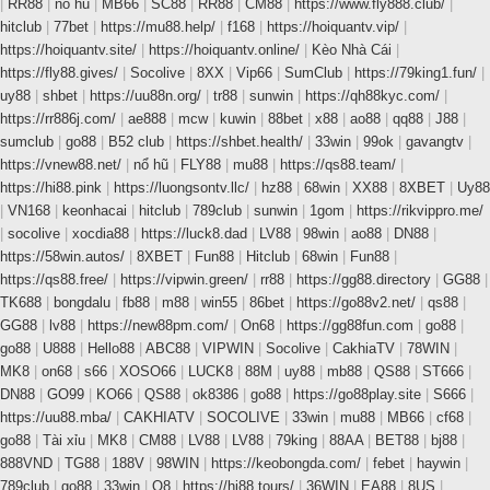
|
RR88
|
nổ hũ
|
MB66
|
SC88
|
RR88
|
CM88
|
https://www.fly888.club/
|
hitclub
|
77bet
|
https://mu88.help/
|
f168
|
https://hoiquantv.vip/
|
https://hoiquantv.site/
|
https://hoiquantv.online/
|
Kèo Nhà Cái
|
https://fly88.gives/
|
Socolive
|
8XX
|
Vip66
|
SumClub
|
https://79king1.fun/
|
uy88
|
shbet
|
https://uu88n.org/
|
tr88
|
sunwin
|
https://qh88kyc.com/
|
https://rr886j.com/
|
ae888
|
mcw
|
kuwin
|
88bet
|
x88
|
ao88
|
qq88
|
J88
|
sumclub
|
go88
|
B52 club
|
https://shbet.health/
|
33win
|
99ok
|
gavangtv
|
https://vnew88.net/
|
nổ hũ
|
FLY88
|
mu88
|
https://qs88.team/
|
https://hi88.pink
|
https://luongsontv.llc/
|
hz88
|
68win
|
XX88
|
8XBET
|
Uy88
|
VN168
|
keonhacai
|
hitclub
|
789club
|
sunwin
|
1gom
|
https://rikvippro.me/
|
socolive
|
xocdia88
|
https://luck8.dad
|
LV88
|
98win
|
ao88
|
DN88
|
https://58win.autos/
|
8XBET
|
Fun88
|
Hitclub
|
68win
|
Fun88
|
https://qs88.free/
|
https://vipwin.green/
|
rr88
|
https://gg88.directory
|
GG88
|
TK688
|
bongdalu
|
fb88
|
m88
|
win55
|
86bet
|
https://go88v2.net/
|
qs88
|
GG88
|
lv88
|
https://new88pm.com/
|
On68
|
https://gg88fun.com
|
go88
|
go88
|
U888
|
Hello88
|
ABC88
|
VIPWIN
|
Socolive
|
CakhiaTV
|
78WIN
|
MK8
|
on68
|
s66
|
XOSO66
|
LUCK8
|
88M
|
uy88
|
mb88
|
QS88
|
ST666
|
DN88
|
GO99
|
KO66
|
QS88
|
ok8386
|
go88
|
https://go88play.site
|
S666
|
https://uu88.mba/
|
CAKHIATV
|
SOCOLIVE
|
33win
|
mu88
|
MB66
|
cf68
|
go88
|
Tài xỉu
|
MK8
|
CM88
|
LV88
|
LV88
|
79king
|
88AA
|
BET88
|
bj88
|
888VND
|
TG88
|
188V
|
98WIN
|
https://keobongda.com/
|
febet
|
haywin
|
789club
|
go88
|
33win
|
O8
|
https://hi88.tours/
|
36WIN
|
EA88
|
8US
|