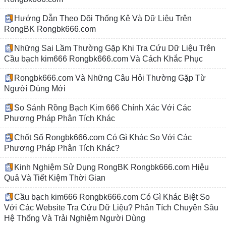
Hướng Dẫn Theo Dõi Thống Kê Và Dữ Liệu Trên
RongBK Rongbk666.com
Những Sai Lầm Thường Gặp Khi Tra Cứu Dữ Liệu Trên
Cầu bạch kim666 Rongbk666.com Và Cách Khắc Phục
Rongbk666.com Và Những Câu Hỏi Thường Gặp Từ
Người Dùng Mới
So Sánh Rồng Bạch Kim 666 Chính Xác Với Các
Phương Pháp Phân Tích Khác
Chốt Số Rongbk666.com Có Gì Khác So Với Các
Phương Pháp Phân Tích Khác?
Kinh Nghiệm Sử Dụng RongBK Rongbk666.com Hiệu
Quả Và Tiết Kiệm Thời Gian
Cầu bạch kim666 Rongbk666.com Có Gì Khác Biệt So
Với Các Website Tra Cứu Dữ Liệu? Phân Tích Chuyên Sâu
Hệ Thống Và Trải Nghiệm Người Dùng