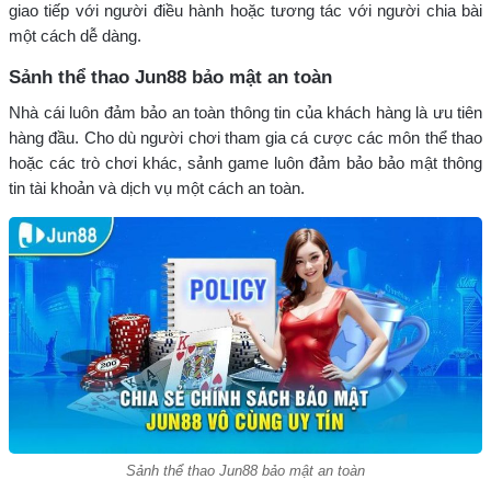
giao tiếp với người điều hành hoặc tương tác với người chia bài
một cách dễ dàng.
Sảnh thể thao Jun88 bảo mật an toàn
Nhà cái luôn đảm bảo an toàn thông tin của khách hàng là ưu tiên
hàng đầu. Cho dù người chơi tham gia cá cược các môn thể thao
hoặc các trò chơi khác, sảnh game luôn đảm bảo bảo mật thông
tin tài khoản và dịch vụ một cách an toàn.
Sảnh thể thao Jun88 bảo mật an toàn