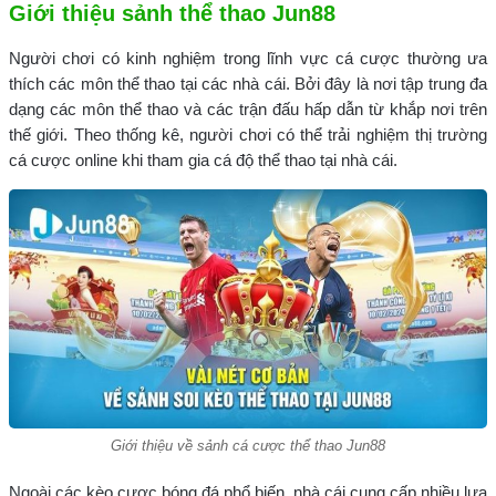
Giới thiệu sảnh thể thao Jun88
Người chơi có kinh nghiệm trong lĩnh vực cá cược thường ưa
thích các môn thể thao tại các nhà cái. Bởi đây là nơi tập trung đa
dạng các môn thể thao và các trận đấu hấp dẫn từ khắp nơi trên
thế giới. Theo thống kê, người chơi có thể trải nghiệm thị trường
cá cược online khi tham gia cá độ thể thao tại nhà cái.
Giới thiệu về sảnh cá cược thể thao Jun88
Ngoài các kèo cược bóng đá phổ biến, nhà cái cung cấp nhiều lựa