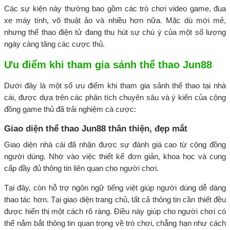
Các sự kiện này thường bao gồm các trò chơi video game, đua
xe máy tính, võ thuật ảo và nhiều hơn nữa. Mặc dù mới mẻ,
nhưng thể thao điện tử đang thu hút sự chú ý của một số lượng
ngày càng tăng các cược thủ.
Ưu điểm khi tham gia sảnh thể thao Jun88
Dưới đây là một số ưu điểm khi tham gia sảnh thể thao tại nhà
cái, được dựa trên các phân tích chuyên sâu và ý kiến của cộng
đồng game thủ đã trải nghiệm cá cược:
Giao diện thể thao Jun88 thân thiện, đẹp mắt
Giao diện nhà cái đã nhận được sự đánh giá cao từ cộng đồng
người dùng. Nhờ vào việc thiết kế đơn giản, khoa học và cung
cấp đầy đủ thông tin liên quan cho người chơi.
Tại đây, còn hỗ trợ ngôn ngữ tiếng việt giúp người dùng dễ dàng
thao tác hơn. Tại giao diện trang chủ, tất cả thông tin cần thiết đều
được hiển thị một cách rõ ràng. Điều này giúp cho người chơi có
thể nắm bắt thông tin quan trọng về trò chơi, chẳng hạn như cách