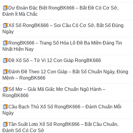
Dự Đoán Đặc Biệt RongBK666 – Bắt Đề Có Cơ Sở,
Đánh Ít Mà Chắc
Xổ Số RongBK666 – Soi Cầu Có Cơ Sở, Bắt Số Đúng
Ngày
RongBK666 – Trang Số Hóa Lô Đề Ba Miền Đáng Tin
Nhất Hiện Nay
Đề Xổ Số – Tử Vi 12 Con Giáp RongBK666
Đánh Đề Theo 12 Con Giáp – Bắt Số Chuẩn Ngày, Đúng
Mệnh – RongBK666
Sổ Mơ – Giải Mã Giấc Mơ Chuẩn Ngũ Hành –
RongBK666
Cầu Bạch Thủ Xổ Số RongBK666 – Đánh Chuẩn Mỗi
Ngày
Tần Suất Loto Xổ Số RongBK666 – Bắt Cầu Chuẩn,
Đánh Số Có Cơ Sở