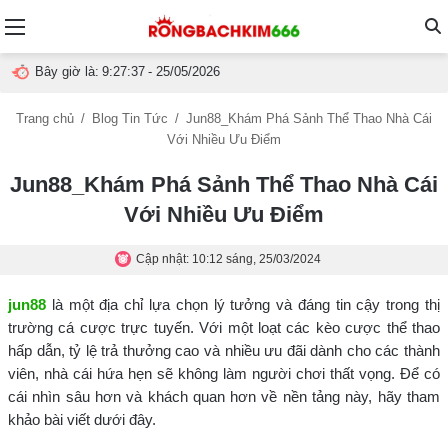
Menu
T
Bây giờ là:
9:27:39
- 25/05/2026
t
Trang chủ
/
Blog Tin Tức
/
Jun88_Khám Phá Sảnh Thể Thao Nhà Cái
Với Nhiều Ưu Điểm
g
Jun88_Khám Phá Sảnh Thể Thao Nhà Cái
Với Nhiều Ưu Điểm
Cập nhật: 10:12 sáng, 25/03/2024
jun88
là một địa chỉ lựa chọn lý tưởng và đáng tin cậy trong thị
trường cá cược trực tuyến. Với một loạt các kèo cược thể thao
hấp dẫn, tỷ lệ trả thưởng cao và nhiều ưu đãi dành cho các thành
viên, nhà cái hứa hẹn sẽ không làm người chơi thất vọng. Để có
cái nhìn sâu hơn và khách quan hơn về nền tảng này, hãy tham
khảo bài viết dưới đây.