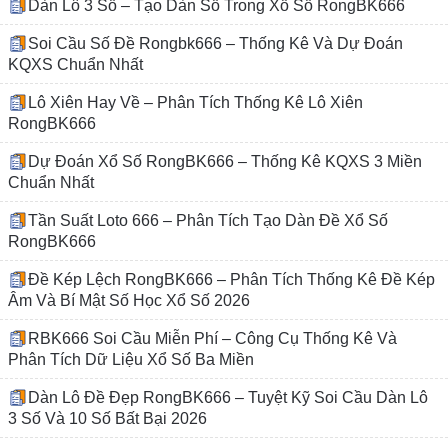
Dàn Lô 3 Số – Tạo Dàn Số Trong Xổ Số RongBK666
Soi Cầu Số Đề Rongbk666 – Thống Kê Và Dự Đoán
KQXS Chuẩn Nhất
Lô Xiên Hay Về – Phân Tích Thống Kê Lô Xiên
RongBK666
Dự Đoán Xổ Số RongBK666 – Thống Kê KQXS 3 Miền
Chuẩn Nhất
Tần Suất Loto 666 – Phân Tích Tạo Dàn Đề Xổ Số
RongBK666
Đề Kép Lệch RongBK666 – Phân Tích Thống Kê Đề Kép
Âm Và Bí Mật Số Học Xổ Số 2026
RBK666 Soi Cầu Miễn Phí – Công Cụ Thống Kê Và
Phân Tích Dữ Liệu Xổ Số Ba Miền
Dàn Lô Đề Đẹp RongBK666 – Tuyệt Kỹ Soi Cầu Dàn Lô
3 Số Và 10 Số Bất Bại 2026