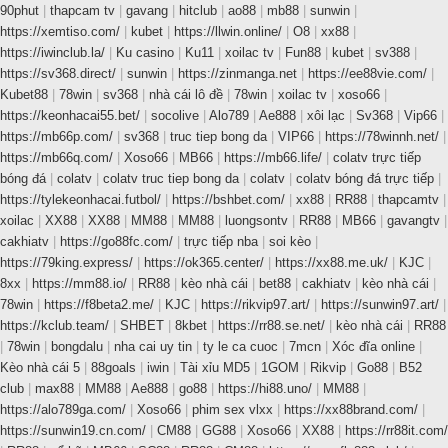
90phut
|
thapcam tv
|
gavang
|
hitclub
|
ao88
|
mb88
|
sunwin
|
https://xemtiso.com/
|
kubet
|
https://llwin.online/
|
O8
|
xx88
|
https://iwinclub.la/
|
Ku casino
|
Ku11
|
xoilac tv
|
Fun88
|
kubet
|
sv388
|
https://sv368.direct/
|
sunwin
|
https://zinmanga.net
|
https://ee88vie.com/
|
Kubet88
|
78win
|
sv368
|
nhà cái lô đề
|
78win
|
xoilac tv
|
xoso66
|
https://keonhacai55.bet/
|
socolive
|
Alo789
|
Ae888
|
xôi lạc
|
Sv368
|
Vip66
|
https://mb66p.com/
|
sv368
|
truc tiep bong da
|
VIP66
|
https://78winnh.net/
|
https://mb66q.com/
|
Xoso66
|
MB66
|
https://mb66.life/
|
colatv trực tiếp
bóng đá
|
colatv
|
colatv truc tiep bong da
|
colatv
|
colatv bóng đá trực tiếp
|
https://tylekeonhacai.futbol/
|
https://bshbet.com/
|
xx88
|
RR88
|
thapcamtv
|
xoilac
|
XX88
|
XX88
|
MM88
|
MM88
|
luongsontv
|
RR88
|
MB66
|
gavangtv
|
cakhiatv
|
https://go88fc.com/
|
trực tiếp nba
|
soi kèo
|
https://79king.express/
|
https://ok365.center/
|
https://xx88.me.uk/
|
KJC
|
8xx
|
https://mm88.io/
|
RR88
|
kèo nhà cái
|
bet88
|
cakhiatv
|
kèo nhà cái
|
78win
|
https://f8beta2.me/
|
KJC
|
https://rikvip97.art/
|
https://sunwin97.art/
|
https://kclub.team/
|
SHBET
|
8kbet
|
https://rr88.se.net/
|
kèo nhà cái
|
RR88
|
78win
|
bongdalu
|
nha cai uy tin
|
ty le ca cuoc
|
7mcn
|
Xóc đĩa online
|
Kèo nhà cái 5
|
88goals
|
iwin
|
Tài xỉu MD5
|
1GOM
|
Rikvip
|
Go88
|
B52
club
|
max88
|
MM88
|
Ae888
|
go88
|
https://hi88.uno/
|
MM88
|
https://alo789ga.com/
|
Xoso66
|
phim sex vlxx
|
https://xx88brand.com/
|
https://sunwin19.cn.com/
|
CM88
|
GG88
|
Xoso66
|
XX88
|
https://rr88it.com/