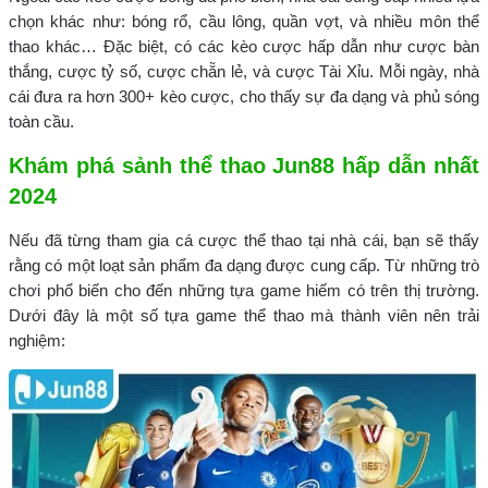
chọn khác như: bóng rổ, cầu lông, quần vợt, và nhiều môn thể
thao khác… Đặc biệt, có các kèo cược hấp dẫn như cược bàn
thắng, cược tỷ số, cược chẵn lẻ, và cược Tài Xỉu. Mỗi ngày, nhà
cái đưa ra hơn 300+ kèo cược, cho thấy sự đa dạng và phủ sóng
toàn cầu.
Khám phá sảnh thể thao Jun88 hấp dẫn nhất
2024
Nếu đã từng tham gia cá cược thể thao tại nhà cái, bạn sẽ thấy
rằng có một loạt sản phẩm đa dạng được cung cấp. Từ những trò
chơi phổ biến cho đến những tựa game hiếm có trên thị trường.
Dưới đây là một số tựa game thể thao mà thành viên nên trải
nghiệm: