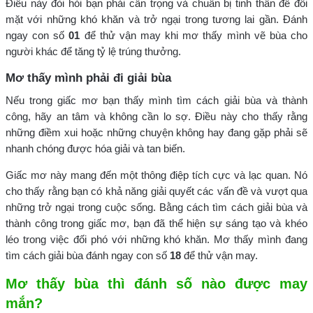
Điều này đòi hỏi bạn phải cẩn trọng và chuẩn bị tinh thần để đối
mặt với những khó khăn và trở ngại trong tương lai gần. Đánh
ngay con số
01
để thử vận may khi mơ thấy mình vẽ bùa cho
người khác để tăng tỷ lệ trúng thưởng.
Mơ thấy mình phải đi giải bùa
Nếu trong giấc mơ bạn thấy mình tìm cách giải bùa và thành
công, hãy an tâm và không cần lo sợ. Điều này cho thấy rằng
những điềm xui hoặc những chuyện không hay đang gặp phải sẽ
nhanh chóng được hóa giải và tan biến.
Giấc mơ này mang đến một thông điệp tích cực và lạc quan. Nó
cho thấy rằng bạn có khả năng giải quyết các vấn đề và vượt qua
những trở ngại trong cuộc sống. Bằng cách tìm cách giải bùa và
thành công trong giấc mơ, bạn đã thể hiện sự sáng tạo và khéo
léo trong việc đối phó với những khó khăn. Mơ thấy mình đang
tìm cách giải bùa đánh ngay con số
18
để thử vận may.
Mơ thấy bùa thì đánh số nào được may
mắn?