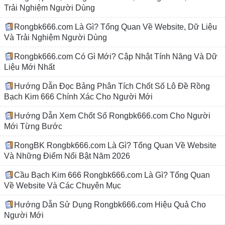
Trải Nghiệm Người Dùng
Rongbk666.com Là Gì? Tổng Quan Về Website, Dữ Liệu
Và Trải Nghiệm Người Dùng
Rongbk666.com Có Gì Mới? Cập Nhật Tính Năng Và Dữ
Liệu Mới Nhất
Hướng Dẫn Đọc Bảng Phân Tích Chốt Số Lô Đề Rồng
Bạch Kim 666 Chính Xác Cho Người Mới
Hướng Dẫn Xem Chốt Số Rongbk666.com Cho Người
Mới Từng Bước
RongBK Rongbk666.com Là Gì? Tổng Quan Về Website
Và Những Điểm Nổi Bật Năm 2026
Cầu Bạch Kim 666 Rongbk666.com Là Gì? Tổng Quan
Về Website Và Các Chuyên Mục
Hướng Dẫn Sử Dụng Rongbk666.com Hiệu Quả Cho
Người Mới