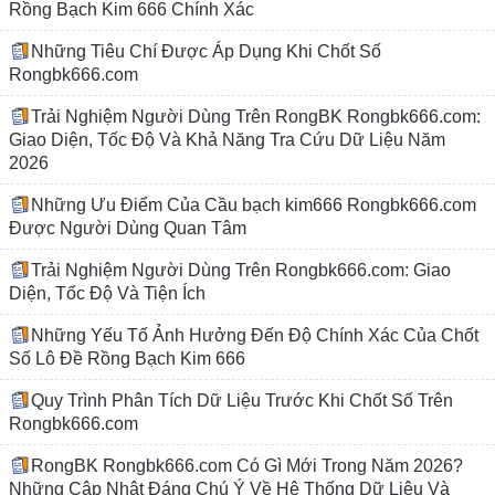
Rồng Bạch Kim 666 Chính Xác
Những Tiêu Chí Được Áp Dụng Khi Chốt Số
Rongbk666.com
Trải Nghiệm Người Dùng Trên RongBK Rongbk666.com:
Giao Diện, Tốc Độ Và Khả Năng Tra Cứu Dữ Liệu Năm
2026
Những Ưu Điểm Của Cầu bạch kim666 Rongbk666.com
Được Người Dùng Quan Tâm
Trải Nghiệm Người Dùng Trên Rongbk666.com: Giao
Diện, Tốc Độ Và Tiện Ích
Những Yếu Tố Ảnh Hưởng Đến Độ Chính Xác Của Chốt
Số Lô Đề Rồng Bạch Kim 666
Quy Trình Phân Tích Dữ Liệu Trước Khi Chốt Số Trên
Rongbk666.com
RongBK Rongbk666.com Có Gì Mới Trong Năm 2026?
Những Cập Nhật Đáng Chú Ý Về Hệ Thống Dữ Liệu Và