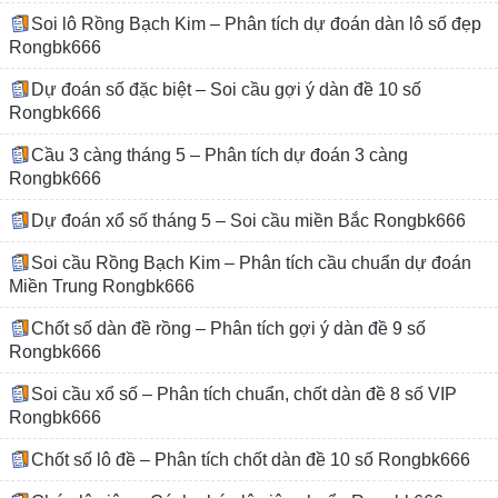
Soi lô Rồng Bạch Kim – Phân tích dự đoán dàn lô số đẹp
Rongbk666
Dự đoán số đặc biệt – Soi cầu gợi ý dàn đề 10 số
Rongbk666
Cầu 3 càng tháng 5 – Phân tích dự đoán 3 càng
Rongbk666
Dự đoán xổ số tháng 5 – Soi cầu miền Bắc Rongbk666
Soi cầu Rồng Bạch Kim – Phân tích cầu chuẩn dự đoán
Miền Trung Rongbk666
Chốt số dàn đề rồng – Phân tích gợi ý dàn đề 9 số
Rongbk666
Soi cầu xổ số – Phân tích chuẩn, chốt dàn đề 8 số VIP
Rongbk666
Chốt số lô đề – Phân tích chốt dàn đề 10 số Rongbk666