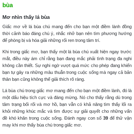
bùa
Mơ nhìn thấy lá bùa
Giấc mơ về lá bùa chú mang đến cho bạn một điềm lành đồng
thời cảnh báo đáng chú ý, nhắc nhở bạn nên tìm phương hướng
để phòng bị và hóa giải những rối ren trong tâm trí.
Khi trong giấc mơ, bạn thấy một lá bùa chú xuất hiện ngay trước
mắt, điều này ám chỉ rằng bạn đang mắc phải tình trạng đa nghi
không cần thiết. Sự nghi ngờ vượt quá mức cho phép đang khiến
bạn tự gây ra những mâu thuẫn trong cuộc sống mà ngay cả bản
thân bạn cũng không thể giải thích rõ ràng.
Lá bùa chú trong giấc mơ mang đến cho bạn một điềm lành, đó là
một dấu hiệu tích cực và đáng mừng. Nó cho thấy rằng dù trong
tâm trạng bối rối và mơ hồ, bạn vẫn có khả năng tìm thấy lối ra
khỏi những khúc mắc và tìm được sự giải quyết cho những vấn
đề khó khăn trong cuộc sống. Đánh ngay con số
39
để thử vận
may khi mơ thấy bùa chú trong giấc mơ.