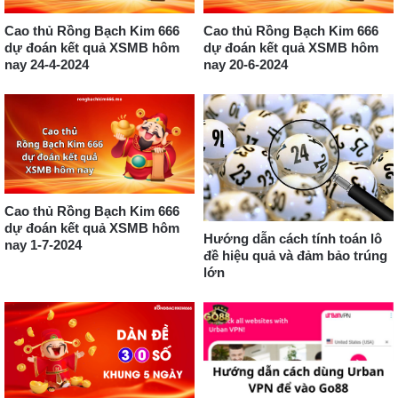
Cao thủ Rồng Bạch Kim 666
Cao thủ Rồng Bạch Kim 666
dự đoán kết quả XSMB hôm
dự đoán kết quả XSMB hôm
nay 24-4-2024
nay 20-6-2024
Cao thủ Rồng Bạch Kim 666
dự đoán kết quả XSMB hôm
Hướng dẫn cách tính toán lô
nay 1-7-2024
đề hiệu quả và đảm bảo trúng
lớn