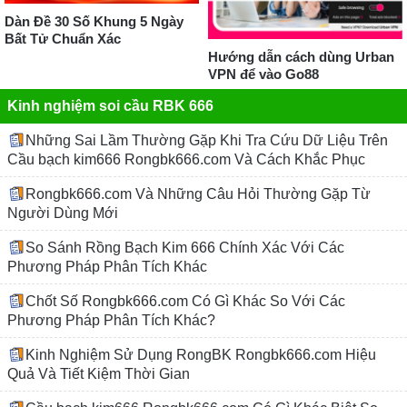
Dàn Đề 30 Số Khung 5 Ngày
Bất Tử Chuẩn Xác
Hướng dẫn cách dùng Urban
VPN để vào Go88
Kinh nghiệm soi cầu RBK 666
Những Sai Lầm Thường Gặp Khi Tra Cứu Dữ Liệu Trên
Cầu bạch kim666 Rongbk666.com Và Cách Khắc Phục
Rongbk666.com Và Những Câu Hỏi Thường Gặp Từ
Người Dùng Mới
So Sánh Rồng Bạch Kim 666 Chính Xác Với Các
Phương Pháp Phân Tích Khác
Chốt Số Rongbk666.com Có Gì Khác So Với Các
Phương Pháp Phân Tích Khác?
Kinh Nghiệm Sử Dụng RongBK Rongbk666.com Hiệu
Quả Và Tiết Kiệm Thời Gian