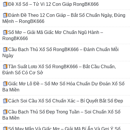
Đề Xổ Số – Tử Vi 12 Con Giáp RongBK666
Đánh Đề Theo 12 Con Giáp – Bắt Số Chuẩn Ngày, Đúng
Mệnh – RongBK666
Sổ Mơ – Giải Mã Giấc Mơ Chuẩn Ngũ Hành –
RongBK666
Cầu Bạch Thủ Xổ Số RongBK666 – Đánh Chuẩn Mỗi
Ngày
Tần Suất Loto Xổ Số RongBK666 – Bắt Cầu Chuẩn,
Đánh Số Có Cơ Sở
Giấc Mơ Lô Đề – Sổ Mơ Số Hóa Chuẩn Dự Đoán Xổ Số
Ba Miền
Cách Soi Cầu Xổ Số Chuẩn Xác – Bí Quyết Bắt Số Đẹp
Cầu Bạch Thủ Số Đẹp Trong Tuần – Soi Chuẩn Xổ Số
Ba Miền
Số May Mắn Và Giấc Mơ – Giải Mã Bí Ẩn Và Gợi Ý Số