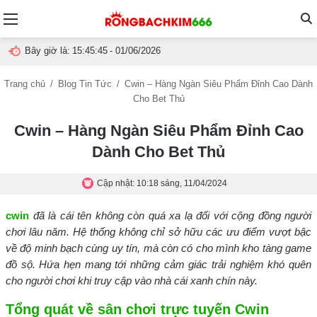
Menu
T
Bây giờ là:
15:45:46
- 01/06/2026
t
Trang chủ
/
Blog Tin Tức
/
Cwin – Hàng Ngàn Siêu Phẩm Đỉnh Cao Dành
Cho Bet Thủ
g
Cwin – Hàng Ngàn Siêu Phẩm Đỉnh Cao
Dành Cho Bet Thủ
Cập nhật: 10:18 sáng, 11/04/2024
cwin
đã là cái tên không còn quá xa lạ đối với cộng đồng người
chơi lâu năm. Hệ thống không chỉ sở hữu các ưu điểm vượt bậc
về độ minh bạch cùng uy tín, mà còn có cho mình kho tàng game
đồ sộ. Hứa hẹn mang tới những cảm giác trải nghiệm khó quên
cho người chơi khi truy cập vào nhà cái xanh chín này.
Tổng quát về sân chơi trực tuyến Cwin