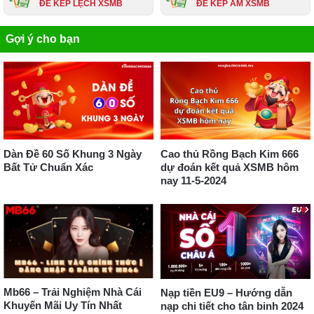
ĐỀ KÉP LỆCH XSMB
ĐỀ KÉP ÂM XSMB
Gợi ý cho bạn
Dàn Đề 60 Số Khung 3 Ngày
Cao thủ Rồng Bạch Kim 666
Bất Tử Chuẩn Xác
dự đoán kết quả XSMB hôm
nay 11-5-2024
Mb66 – Trải Nghiệm Nhà Cái
Nạp tiền EU9 – Hướng dẫn
Khuyến Mãi Uy Tín Nhất
nạp chi tiết cho tân binh 2024