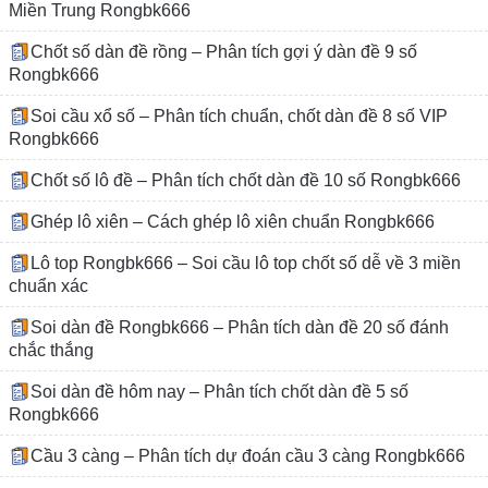
Miền Trung Rongbk666
Chốt số dàn đề rồng – Phân tích gợi ý dàn đề 9 số
Rongbk666
Soi cầu xổ số – Phân tích chuẩn, chốt dàn đề 8 số VIP
Rongbk666
Chốt số lô đề – Phân tích chốt dàn đề 10 số Rongbk666
Ghép lô xiên – Cách ghép lô xiên chuẩn Rongbk666
Lô top Rongbk666 – Soi cầu lô top chốt số dễ về 3 miền
chuẩn xác
Soi dàn đề Rongbk666 – Phân tích dàn đề 20 số đánh
chắc thắng
Soi dàn đề hôm nay – Phân tích chốt dàn đề 5 số
Rongbk666
Cầu 3 càng – Phân tích dự đoán cầu 3 càng Rongbk666