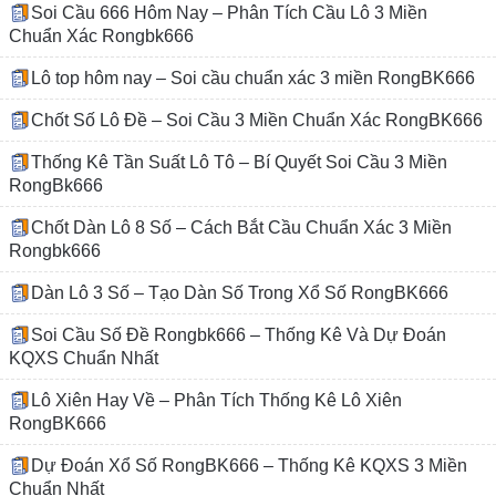
Soi Cầu 666 Hôm Nay – Phân Tích Cầu Lô 3 Miền
Chuẩn Xác Rongbk666
Lô top hôm nay – Soi cầu chuẩn xác 3 miền RongBK666
Chốt Số Lô Đề – Soi Cầu 3 Miền Chuẩn Xác RongBK666
Thống Kê Tần Suất Lô Tô – Bí Quyết Soi Cầu 3 Miền
RongBk666
Chốt Dàn Lô 8 Số – Cách Bắt Cầu Chuẩn Xác 3 Miền
Rongbk666
Dàn Lô 3 Số – Tạo Dàn Số Trong Xổ Số RongBK666
Soi Cầu Số Đề Rongbk666 – Thống Kê Và Dự Đoán
KQXS Chuẩn Nhất
Lô Xiên Hay Về – Phân Tích Thống Kê Lô Xiên
RongBK666
Dự Đoán Xổ Số RongBK666 – Thống Kê KQXS 3 Miền
Chuẩn Nhất