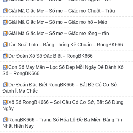
Giải Mã Giấc Mơ – Sổ mơ – Giấc mơ Chuột – Trâu
Giải Mã Giấc Mơ – Sổ mơ – Giấc mơ hổ – Mèo
Giải Mã Giấc Mơ – Sổ mơ – Giấc mơ rồng – rắn
Tần Suất Loto – Bảng Thống Kê Chuẩn – RongBK666
Dự Đoán Xổ Số Đặc Biệt – RongBK666
Con Số May Mắn – Lọc Số Đẹp Mỗi Ngày Để Đánh Xổ
Số – RongBK666
Dự Đoán Đặc Biệt RongBK666 – Bắt Đề Có Cơ Sở,
Đánh Ít Mà Chắc
Xổ Số RongBK666 – Soi Cầu Có Cơ Sở, Bắt Số Đúng
Ngày
RongBK666 – Trang Số Hóa Lô Đề Ba Miền Đáng Tin
Nhất Hiện Nay