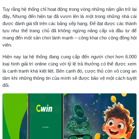
Tuy rằng hệ thống chỉ hoạt động trong vòng những năm gần trở lại
đây, Nhưng đến hiện tại đã vươn lên là một trong những nhà cái
được đánh giá tốt trên các bảng xếp hạng. Để đạt được các thành
tựu như thế trang chủ đã không ngừng nâng cấp và đầu tư để
mang đến một sân chơi lành mạnh – công khai cho cộng đồng hội
viên.
Hiện nay tại hệ thống đang cung cấp đến người chơi hơn 6.000
loại hình giải trí online cùng với tỷ lệ trả thưởng có thể được xem
là cạnh tranh khá kiệt liệt. Bên cạnh đó, cược thủ còn vô cùng an
tâm khi những thông tin của mình sẽ được bảo vệ một cách tuyệt
đối.