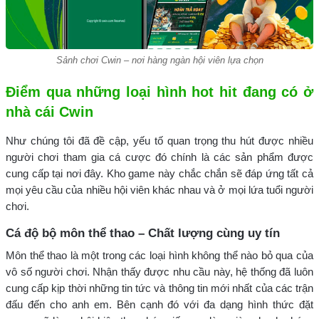
Sảnh chơi Cwin – nơi hàng ngàn hội viên lựa chọn
Điểm qua những loại hình hot hit đang có ở
nhà cái Cwin
Như chúng tôi đã đề cập, yếu tố quan trọng thu hút được nhiều
người chơi tham gia cá cược đó chính là các sản phẩm được
cung cấp tại nơi đây. Kho game này chắc chắn sẽ đáp ứng tất cả
mọi yêu cầu của nhiều hội viên khác nhau và ở mọi lứa tuổi người
chơi.
Cá độ bộ môn thể thao – Chất lượng cùng uy tín
Môn thể thao là một trong các loại hình không thể nào bỏ qua của
vô số người chơi. Nhận thấy được nhu cầu này, hệ thống đã luôn
cung cấp kịp thời những tin tức và thông tin mới nhất của các trận
đấu đến cho anh em. Bên cạnh đó với đa dạng hình thức đặt