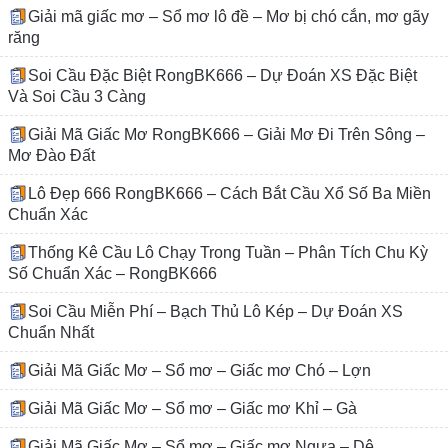
Giải mã giấc mơ – Sổ mơ lô đề – Mơ bị chó cắn, mơ gãy
răng
Soi Cầu Đặc Biệt RongBK666 – Dự Đoán XS Đặc Biệt
Và Soi Cầu 3 Càng
Giải Mã Giấc Mơ RongBK666 – Giải Mơ Đi Trên Sông –
Mơ Đào Đất
Lô Đẹp 666 RongBK666 – Cách Bắt Cầu Xổ Số Ba Miền
Chuẩn Xác
Thống Kê Cầu Lô Chạy Trong Tuần – Phân Tích Chu Kỳ
Số Chuẩn Xác – RongBK666
Soi Cầu Miễn Phí – Bạch Thủ Lô Kép – Dự Đoán XS
Chuẩn Nhất
Giải Mã Giấc Mơ – Sổ mơ – Giấc mơ Chó – Lợn
Giải Mã Giấc Mơ – Sổ mơ – Giấc mơ Khỉ – Gà
Giải Mã Giấc Mơ – Sổ mơ – Giấc mơ Ngựa – Dê