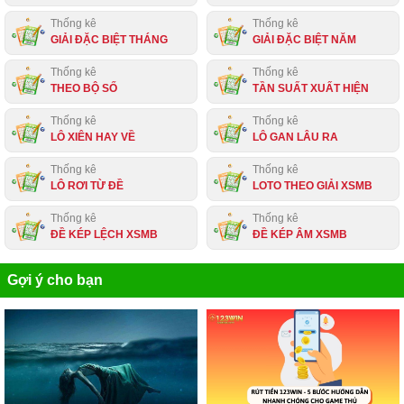
Thống kê
Thống kê
GIẢI ĐẶC BIỆT THÁNG
GIẢI ĐẶC BIỆT NĂM
Thống kê
Thống kê
THEO BỘ SỐ
TẦN SUẤT XUẤT HIỆN
Thống kê
Thống kê
LÔ XIÊN HAY VỀ
LÔ GAN LÂU RA
Thống kê
Thống kê
LÔ RƠI TỪ ĐỀ
LOTO THEO GIẢI XSMB
Thống kê
Thống kê
ĐỀ KÉP LỆCH XSMB
ĐỀ KÉP ÂM XSMB
Gợi ý cho bạn