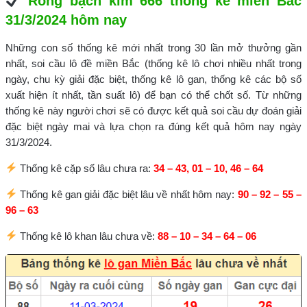
Rồng bạch kim 666 thống kê miền Bắc
31/3/2024 hôm nay
Những con số thống kê mới nhất trong 30 lần mở thưởng gần
nhất, soi cầu lô đề miền Bắc (thống kê lô chơi nhiều nhất trong
ngày, chu kỳ giải đặc biệt, thống kê lô gan, thống kê các bộ số
xuất hiện ít nhất, tần suất lô) để bạn có thể chốt số. Từ những
thống kê này người chơi sẽ có được kết quả soi cầu dự đoán giải
đặc biệt ngày mai và lựa chọn ra đúng kết quả hôm nay ngày
31/3/2024.
Thống kê cặp số lâu chưa ra:
34 – 43, 01 – 10, 46 – 64
Thống kê gan giải đặc biệt lâu về nhất hôm nay:
90 – 92 – 55 –
96 – 63
Thống kê lô khan lâu chưa về:
88 – 10 – 34 – 64 – 06