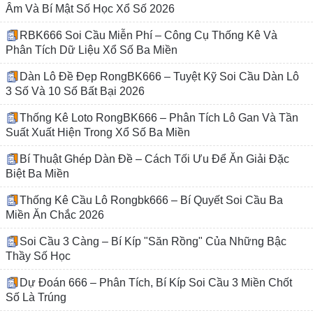
Âm Và Bí Mật Số Học Xổ Số 2026
RBK666 Soi Cầu Miễn Phí – Công Cụ Thống Kê Và
Phân Tích Dữ Liệu Xổ Số Ba Miền
Dàn Lô Đề Đẹp RongBK666 – Tuyệt Kỹ Soi Cầu Dàn Lô
3 Số Và 10 Số Bất Bại 2026
Thống Kê Loto RongBK666 – Phân Tích Lô Gan Và Tần
Suất Xuất Hiện Trong Xổ Số Ba Miền
Bí Thuật Ghép Dàn Đề – Cách Tối Ưu Để Ăn Giải Đặc
Biệt Ba Miền
Thống Kê Cầu Lô Rongbk666 – Bí Quyết Soi Cầu Ba
Miền Ăn Chắc 2026
Soi Cầu 3 Càng – Bí Kíp "Săn Rồng" Của Những Bậc
Thầy Số Học
Dự Đoán 666 – Phân Tích, Bí Kíp Soi Cầu 3 Miền Chốt
Số Là Trúng