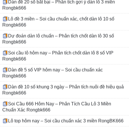
Dàn đề 20 số bất bại – Phân tích gợi ý dàn lô 3 miền
Rongbk666
Lô đề 3 miền – Soi cầu chuẩn xác, chốt dàn lô 10 số
Rongbk666
Dự đoán dàn lô chuẩn – Phân tích chốt dàn lô 30 số
Rongbk666
Soi cầu lô hôm nay – Phân tích chốt dàn lô 8 số VIP
Rongbk666
Dàn đề 5 số VIP hôm nay – Soi cầu chuẩn xác
Rongbk666
Dàn đề 10 số khung 3 ngày – Phân tích nuôi đề hiệu quả
Rongbk666
Soi Cầu 666 Hôm Nay – Phân Tích Cầu Lô 3 Miền
Chuẩn Xác Rongbk666
Lô top hôm nay – Soi cầu chuẩn xác 3 miền RongBK666