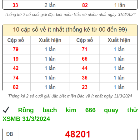
Thống kê 2 số cuối giải đặc biệt miền Bắc về nhiều nhất ngày 31/3/2024
Thống kê 2 số cuối giải đặc biệt miền Bắc về ít nhất ngày 31/3/2024
Rồng bạch kim 666 quay thử
XSMB 31/3/2024