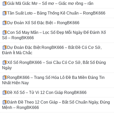
Giải Mã Giấc Mơ – Sổ mơ – Giấc mơ rồng – rắn
Tần Suất Loto – Bảng Thống Kê Chuẩn – RongBK666
Dự Đoán Xổ Số Đặc Biệt – RongBK666
Con Số May Mắn – Lọc Số Đẹp Mỗi Ngày Để Đánh Xổ
Số – RongBK666
Dự Đoán Đặc Biệt RongBK666 – Bắt Đề Có Cơ Sở,
Đánh Ít Mà Chắc
Xổ Số RongBK666 – Soi Cầu Có Cơ Sở, Bắt Số Đúng
Ngày
RongBK666 – Trang Số Hóa Lô Đề Ba Miền Đáng Tin
Nhất Hiện Nay
Đề Xổ Số – Tử Vi 12 Con Giáp RongBK666
Đánh Đề Theo 12 Con Giáp – Bắt Số Chuẩn Ngày, Đúng
Mệnh – RongBK666