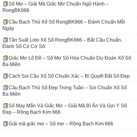
Sổ Mơ – Giải Mã Giấc Mơ Chuẩn Ngũ Hành –
RongBK666
Cầu Bạch Thủ Xổ Số RongBK666 – Đánh Chuẩn Mỗi
Ngày
Tần Suất Loto Xổ Số RongBK666 – Bắt Cầu Chuẩn,
Đánh Số Có Cơ Sở
Giấc Mơ Lô Đề – Sổ Mơ Số Hóa Chuẩn Dự Đoán Xổ Số
Ba Miền
Cách Soi Cầu Xổ Số Chuẩn Xác – Bí Quyết Bắt Số Đẹp
Cầu Bạch Thủ Số Đẹp Trong Tuần – Soi Chuẩn Xổ Số
Ba Miền
Số May Mắn Và Giấc Mơ – Giải Mã Bí Ẩn Và Gợi Ý Số
Đẹp – Rồng Bạch Kim 666
Giải mã giấc mơ – Sổ mơ – Rồng Bạch Kim 666