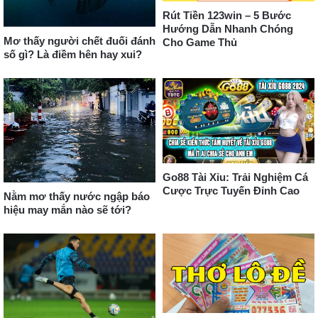
Rút Tiền 123win – 5 Bước
Hướng Dẫn Nhanh Chóng
Mơ thấy người chết đuối đánh
Cho Game Thủ
số gì? Là điềm hên hay xui?
Go88 Tài Xỉu: Trải Nghiệm Cá
Cược Trực Tuyến Đỉnh Cao
Nằm mơ thấy nước ngập báo
hiệu may mắn nào sẽ tới?