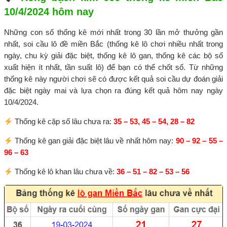
10/4/2024 hôm nay
Những con số thống kê mới nhất trong 30 lần mở thưởng gần
nhất, soi cầu lô đề miền Bắc (thống kê lô chơi nhiều nhất trong
ngày, chu kỳ giải đặc biệt, thống kê lô gan, thống kê các bộ số
xuất hiện ít nhất, tần suất lô) để bạn có thể chốt số. Từ những
thống kê này người chơi sẽ có được kết quả soi cầu dự đoán giải
đặc biệt ngày mai và lựa chọn ra đúng kết quả hôm nay ngày
10/4/2024.
Thống kê cặp số lâu chưa ra:
35 – 53, 45 – 54, 28 – 82
Thống kê gan giải đặc biệt lâu về nhất hôm nay:
90 – 92 – 55 –
96 – 63
Thống kê lô khan lâu chưa về:
36 – 51 – 82 – 53 – 56