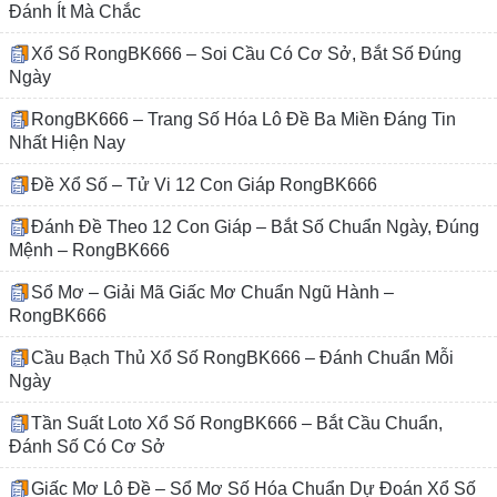
Đánh Ít Mà Chắc
Xổ Số RongBK666 – Soi Cầu Có Cơ Sở, Bắt Số Đúng
Ngày
RongBK666 – Trang Số Hóa Lô Đề Ba Miền Đáng Tin
Nhất Hiện Nay
Đề Xổ Số – Tử Vi 12 Con Giáp RongBK666
Đánh Đề Theo 12 Con Giáp – Bắt Số Chuẩn Ngày, Đúng
Mệnh – RongBK666
Sổ Mơ – Giải Mã Giấc Mơ Chuẩn Ngũ Hành –
RongBK666
Cầu Bạch Thủ Xổ Số RongBK666 – Đánh Chuẩn Mỗi
Ngày
Tần Suất Loto Xổ Số RongBK666 – Bắt Cầu Chuẩn,
Đánh Số Có Cơ Sở
Giấc Mơ Lô Đề – Sổ Mơ Số Hóa Chuẩn Dự Đoán Xổ Số