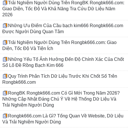
Trải Nghiệm Người Dùng Trên RongBK Rongbk666.com:
Giao Diện, Tốc Độ Và Khả Năng Tra Cứu Dữ Liệu Năm
2026
Những Ưu Điểm Của Cầu bạch kim666 Rongbk666.com
Được Người Dùng Quan Tâm
Trải Nghiệm Người Dùng Trên Rongbk666.com: Giao
Diện, Tốc Độ Và Tiện Ích
Những Yếu Tố Ảnh Hưởng Đến Độ Chính Xác Của Chốt
Số Lô Đề Rồng Bạch Kim 666
Quy Trình Phân Tích Dữ Liệu Trước Khi Chốt Số Trên
Rongbk666.com
RongBK Rongbk666.com Có Gì Mới Trong Năm 2026?
Những Cập Nhật Đáng Chú Ý Về Hệ Thống Dữ Liệu Và
Trải Nghiệm Người Dùng
Rongbk666.com Là Gì? Tổng Quan Về Website, Dữ Liệu
Và Trải Nghiệm Người Dùng