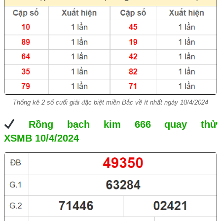
Thống kê 2 số cuối giải đặc biệt miền Bắc về ít nhất ngày 10/4/2024
Rồng bạch kim 666 quay thử
XSMB 10/4/2024