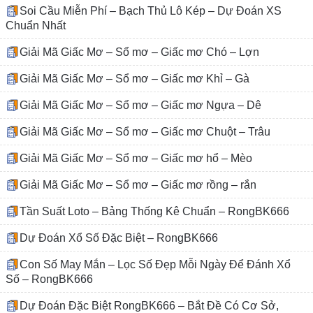
Soi Cầu Miễn Phí – Bạch Thủ Lô Kép – Dự Đoán XS
Chuẩn Nhất
Giải Mã Giấc Mơ – Sổ mơ – Giấc mơ Chó – Lợn
Giải Mã Giấc Mơ – Sổ mơ – Giấc mơ Khỉ – Gà
Giải Mã Giấc Mơ – Sổ mơ – Giấc mơ Ngựa – Dê
Giải Mã Giấc Mơ – Sổ mơ – Giấc mơ Chuột – Trâu
Giải Mã Giấc Mơ – Sổ mơ – Giấc mơ hổ – Mèo
Giải Mã Giấc Mơ – Sổ mơ – Giấc mơ rồng – rắn
Tần Suất Loto – Bảng Thống Kê Chuẩn – RongBK666
Dự Đoán Xổ Số Đặc Biệt – RongBK666
Con Số May Mắn – Lọc Số Đẹp Mỗi Ngày Để Đánh Xổ
Số – RongBK666
Dự Đoán Đặc Biệt RongBK666 – Bắt Đề Có Cơ Sở,