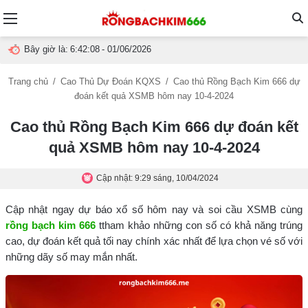
Menu
T
Bây giờ là:
6:42:09
- 01/06/2026
t
Trang chủ
/
Cao Thủ Dự Đoán KQXS
/
Cao thủ Rồng Bạch Kim 666 dự
đoán kết quả XSMB hôm nay 10-4-2024
g
Cao thủ Rồng Bạch Kim 666 dự đoán kết
quả XSMB hôm nay 10-4-2024
Cập nhật: 9:29 sáng, 10/04/2024
Cập nhật ngay dự báo xổ số hôm nay và soi cầu XSMB cùng
rồng bạch kim 666
ttham khảo những con số có khả năng trúng
cao, dự đoán kết quả tối nay chính xác nhất để lựa chọn vé số với
những dãy số may mắn nhất.