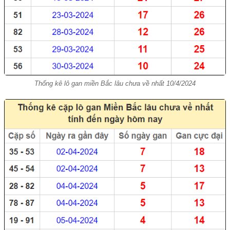
Thống kê lô gan miền Bắc lâu chưa về nhất 10/4/2024