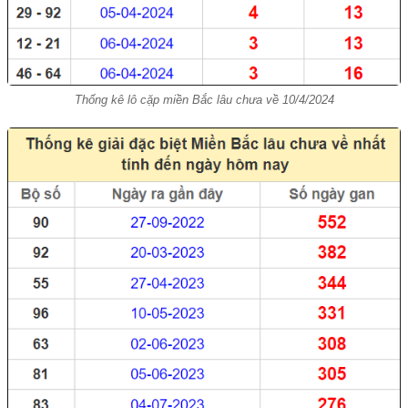
Thống kê lô cặp miền Bắc lâu chưa về 10/4/2024