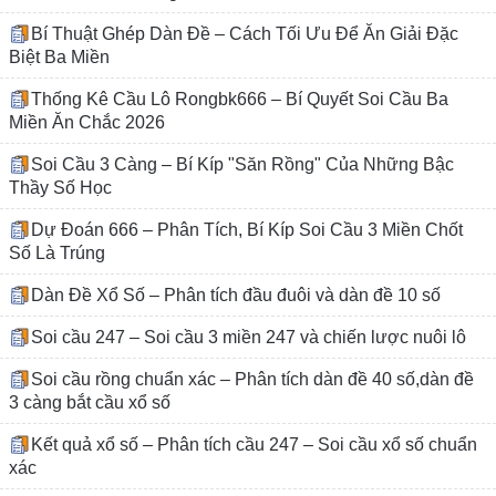
Bí Thuật Ghép Dàn Đề – Cách Tối Ưu Để Ăn Giải Đặc
Biệt Ba Miền
Thống Kê Cầu Lô Rongbk666 – Bí Quyết Soi Cầu Ba
Miền Ăn Chắc 2026
Soi Cầu 3 Càng – Bí Kíp "Săn Rồng" Của Những Bậc
Thầy Số Học
Dự Đoán 666 – Phân Tích, Bí Kíp Soi Cầu 3 Miền Chốt
Số Là Trúng
Dàn Đề Xổ Số – Phân tích đầu đuôi và dàn đề 10 số
Soi cầu 247 – Soi cầu 3 miền 247 và chiến lược nuôi lô
Soi cầu rồng chuẩn xác – Phân tích dàn đề 40 số,dàn đề
3 càng bắt cầu xổ số
Kết quả xổ số – Phân tích cầu 247 – Soi cầu xổ số chuẩn
xác