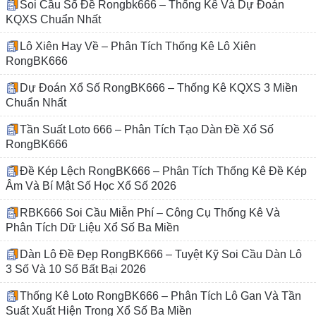
Soi Cầu Số Đề Rongbk666 – Thống Kê Và Dự Đoán
KQXS Chuẩn Nhất
Lô Xiên Hay Về – Phân Tích Thống Kê Lô Xiên
RongBK666
Dự Đoán Xổ Số RongBK666 – Thống Kê KQXS 3 Miền
Chuẩn Nhất
Tần Suất Loto 666 – Phân Tích Tạo Dàn Đề Xổ Số
RongBK666
Đề Kép Lệch RongBK666 – Phân Tích Thống Kê Đề Kép
Âm Và Bí Mật Số Học Xổ Số 2026
RBK666 Soi Cầu Miễn Phí – Công Cụ Thống Kê Và
Phân Tích Dữ Liệu Xổ Số Ba Miền
Dàn Lô Đề Đẹp RongBK666 – Tuyệt Kỹ Soi Cầu Dàn Lô
3 Số Và 10 Số Bất Bại 2026
Thống Kê Loto RongBK666 – Phân Tích Lô Gan Và Tần
Suất Xuất Hiện Trong Xổ Số Ba Miền