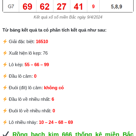
Kết quả xổ số miền Bắc ngày 9/4/2024
Từ bảng kết quả ta có phân tích kết quả như sau:
Giải đặc biệt:
16510
Xuất hiện lô kẹp: 76
Lô kép:
55 – 66 – 99
Đầu lô câm:
0
Đuôi (đít) lô câm:
không có
Đầu lô về nhiều nhất:
6
Đuôi lô về nhiều nhất:
0
Lô nhiều nháy:
10 – 24 – 68 – 69
Rồng bạch kim 666 thống kê miền Bắc