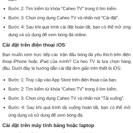
Bước 2: Tìm kiếm từ khóa “Caheo TV” trong ô tìm kiếm.
Bước 3: Chọn ứng dụng Caheo TV và nhấn nút “Cài đặt”.
Bước 4: Sau khi quá trình cài đặt hoàn tất, bạn có thể mở ứng
dụng và sử dụng để xem bóng đá online.
Cài đặt trên điện thoại iOS
Bạn muốn xem trực tiếp các trận đấu bóng đá yêu thích trên điện
thoại iPhone hoặc iPad của mình? Ca heo TV là lựa chọn hàng
đầu. Dưới đây là hướng dẫn cài đặt đơn giản trên thiết bị iOS:
Bước 1: Truy cập vào App Store trên điện thoại của bạn.
Bước 2: Tìm kiếm từ khóa “Caheo TV” trong ô tìm kiếm.
Bước 3: Chọn ứng dụng Caheo TV và nhấn nút “Tải xuống”.
Bước 4: Sau khi quá trình tải xuống hoàn tất, bạn có thể mở
ứng dụng và sử dụng để xem bóng đá.
Cài đặt trên máy tính bảng hoặc laptop