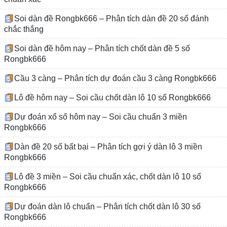
Soi dàn đề Rongbk666 – Phân tích dàn đề 20 số đánh
chắc thắng
Soi dàn đề hôm nay – Phân tích chốt dàn đề 5 số
Rongbk666
Cầu 3 càng – Phân tích dự đoán cầu 3 càng Rongbk666
Lô đề hôm nay – Soi cầu chốt dàn lô 10 số Rongbk666
Dự đoán xổ số hôm nay – Soi cầu chuẩn 3 miền
Rongbk666
Dàn đề 20 số bất bại – Phân tích gợi ý dàn lô 3 miền
Rongbk666
Lô đề 3 miền – Soi cầu chuẩn xác, chốt dàn lô 10 số
Rongbk666
Dự đoán dàn lô chuẩn – Phân tích chốt dàn lô 30 số
Rongbk666