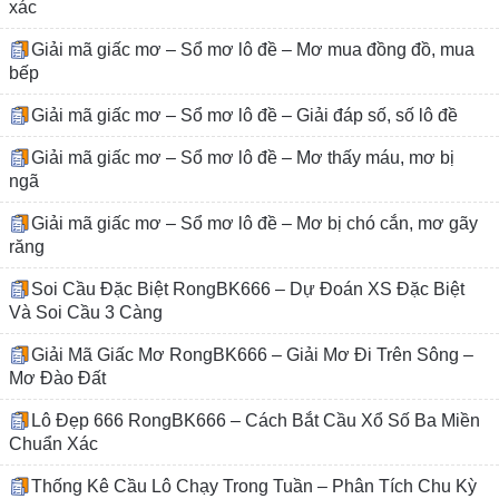
xác
Giải mã giấc mơ – Sổ mơ lô đề – Mơ mua đồng đồ, mua
bếp
Giải mã giấc mơ – Sổ mơ lô đề – Giải đáp số, số lô đề
Giải mã giấc mơ – Sổ mơ lô đề – Mơ thấy máu, mơ bị
ngã
Giải mã giấc mơ – Sổ mơ lô đề – Mơ bị chó cắn, mơ gãy
răng
Soi Cầu Đặc Biệt RongBK666 – Dự Đoán XS Đặc Biệt
Và Soi Cầu 3 Càng
Giải Mã Giấc Mơ RongBK666 – Giải Mơ Đi Trên Sông –
Mơ Đào Đất
Lô Đẹp 666 RongBK666 – Cách Bắt Cầu Xổ Số Ba Miền
Chuẩn Xác
Thống Kê Cầu Lô Chạy Trong Tuần – Phân Tích Chu Kỳ