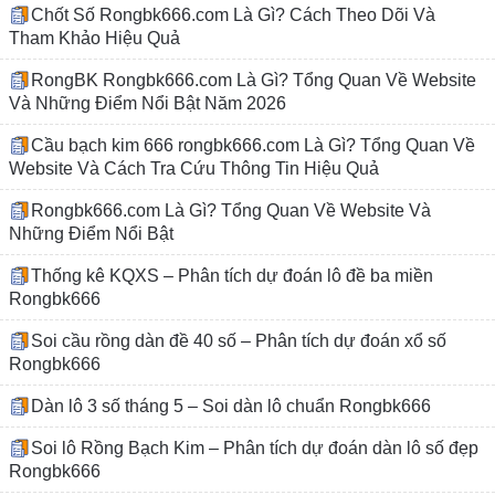
Chốt Số Rongbk666.com Là Gì? Cách Theo Dõi Và
Tham Khảo Hiệu Quả
RongBK Rongbk666.com Là Gì? Tổng Quan Về Website
Và Những Điểm Nổi Bật Năm 2026
Cầu bạch kim 666 rongbk666.com Là Gì? Tổng Quan Về
Website Và Cách Tra Cứu Thông Tin Hiệu Quả
Rongbk666.com Là Gì? Tổng Quan Về Website Và
Những Điểm Nổi Bật
Thống kê KQXS – Phân tích dự đoán lô đề ba miền
Rongbk666
Soi cầu rồng dàn đề 40 số – Phân tích dự đoán xổ số
Rongbk666
Dàn lô 3 số tháng 5 – Soi dàn lô chuẩn Rongbk666
Soi lô Rồng Bạch Kim – Phân tích dự đoán dàn lô số đẹp
Rongbk666