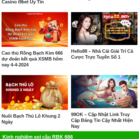
Casino i9bet Uy Tín
Hello88 – Nhà Cái Giải Trí Cá
Cao thủ Rồng Bạch Kim 666
Cược Trực Tuyến Số 1
dự đoán kết quả XSMB hôm
nay 4-4-2024
99OK – Cập Nhật Link Truy
Nuôi Bạch Thủ Lô Khung 2
Cập Đáng Tin Cậy Nhất Hiện
Ngày
Nay
Kinh nghiệm soi cầu RBK 666