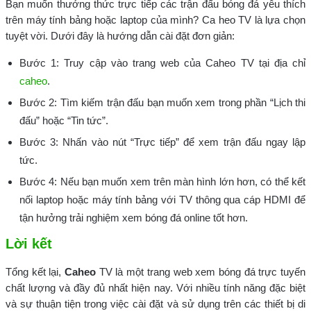
Bạn muốn thưởng thức trực tiếp các trận đấu bóng đá yêu thích
trên máy tính bảng hoặc laptop của mình? Ca heo TV là lựa chọn
tuyệt vời. Dưới đây là hướng dẫn cài đặt đơn giản:
Bước 1: Truy cập vào trang web của Caheo TV tại địa chỉ
caheo
.
Bước 2: Tìm kiếm trận đấu bạn muốn xem trong phần “Lịch thi
đấu” hoặc “Tin tức”.
Bước 3: Nhấn vào nút “Trực tiếp” để xem trận đấu ngay lập
tức.
Bước 4: Nếu bạn muốn xem trên màn hình lớn hơn, có thể kết
nối laptop hoặc máy tính bảng với TV thông qua cáp HDMI để
tận hưởng trải nghiệm xem bóng đá online tốt hơn.
Lời kết
Tổng kết lại,
Caheo
TV là một trang web xem bóng đá trực tuyến
chất lượng và đầy đủ nhất hiện nay. Với nhiều tính năng đặc biệt
và sự thuận tiện trong việc cài đặt và sử dụng trên các thiết bị di